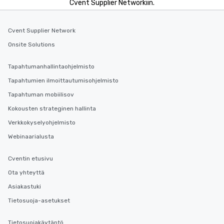
Cvent Supplier Networkiin.
Cvent Supplier Network
Onsite Solutions
Tapahtumanhallintaohjelmisto
Tapahtumien ilmoittautumisohjelmisto
Tapahtuman mobiilisov
Kokousten strateginen hallinta
Verkkokyselyohjelmisto
Webinaarialusta
Cventin etusivu
Ota yhteyttä
Asiakastuki
Tietosuoja-asetukset
Tietosuojakäytäntö