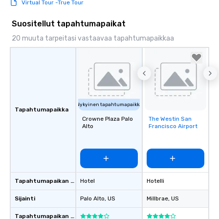
Virtual Tour -True Tour
Suositellut tapahtumapaikat
20 muuta tarpeitasi vastaavaa tapahtumapaikkaa
Nykyinen tapahtumapaikka
Tapahtumapaikka
Crowne Plaza Palo
The Westin San
Removed from
Alto
Francisco Airport
favorites
Tapahtumapaikan tyyppi
Hotel
Hotelli
Sijainti
Palo Alto
, US
Millbrae
, US
Tapahtumapaikan luokitus