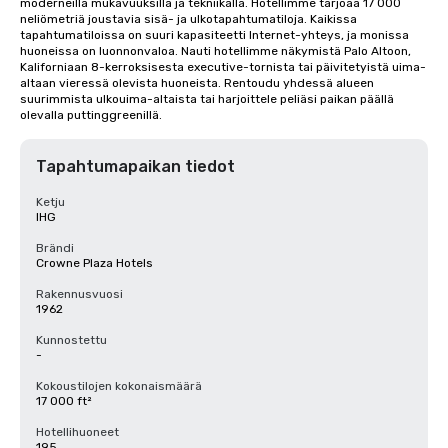
moderneilla mukavuuksilla ja tekniikalla. Hotellimme tarjoaa 17 000 
neliömetriä joustavia sisä- ja ulkotapahtumatiloja. Kaikissa 
tapahtumatiloissa on suuri kapasiteetti Internet-yhteys, ja monissa 
huoneissa on luonnonvaloa. Nauti hotellimme näkymistä Palo Altoon, 
Kaliforniaan 8-kerroksisesta executive-tornista tai päivitetyistä uima-
altaan vieressä olevista huoneista. Rentoudu yhdessä alueen 
suurimmista ulkouima-altaista tai harjoittele peliäsi paikan päällä 
olevalla puttinggreenillä.
Tapahtumapaikan tiedot
Ketju
IHG
Brändi
Crowne Plaza Hotels
Rakennusvuosi
1962
Kunnostettu
-
Kokoustilojen kokonaismäärä
17 000 ft²
Hotellihuoneet
195