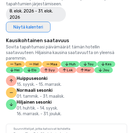
tapahtumien järjestämiseen.
8. elok. 2026 - 31. elok.
2026
Näytä kalenteri
Kausikohtainen saatavuus
Sovita tapahtumasi päivämäärät tämän hotellin
saatavuuteen. Hiljaisina kausina saatavuutta on yleensä
paremmin.
Tam
Hel
Maa
Huh
Tou
Kes
Hei
Elo
Syy
Lok
Mar
Jou
Huippusesonki
15. syysk. - 15. marrask.
Normaali sesonki
01. tammik. - 31. maalisk.
Hiljainen sesonki
01. huhtik. - 14. syysk.
16. marrask. - 31. jouluk.
Suunnittelijat, jotka katsoivat kohdetta