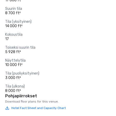
17 000 ft²
Suurin tila
8 700 ft²
Tila (yksityinen)
14 000 ft²
Kokoustila
17
Toiseksi suurin tila
5 928 ft²
Näyttelytila
10 000 ft²
Tila (puoliyksityinen)
3 000 ft²
Tila (ulkona)
8 000 ft²
Pohjapiirrokset
Download floor plans for this venue.
Hotel Fact Sheet and Capacity Chart