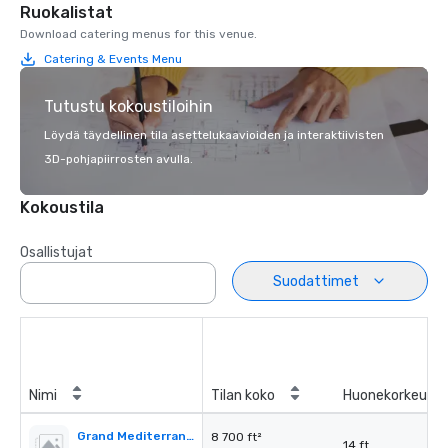
Ruokalistat
Download catering menus for this venue.
Catering & Events Menu
Tutustu kokoustiloihin
Löydä täydellinen tila asettelukaavioiden ja interaktiivisten
3D-pohjapiirrosten avulla.
Kokoustila
Osallistujat
Suodattimet
Nimi
Tilan koko
Huonekorkeus
Grand Mediterranean Ballroom
8 700 ft²
14 ft.