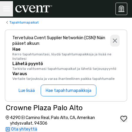
Tapahtumapaikat
Tervetuloa Cvent Supplier Networkiin (CSN)! Näin
pääset alkuun:
Hae
Kerro tapahtumastasi, löydä tapahtumapaikkoja ja lisää ne
listallesi
Lähetä pyyntö
Tarkista valitsemasi tapahtumapaikat ja lähetä tarjouspyyntö
Varaus
Vertaile tarjouksia ja varaa ihanteellinen paikka tapahtumalle
Lue lisää
Hae tapahtumapaikkoja
Crowne Plaza Palo Alto
4290 El Camino Real, Palo Alto, CA, Amerikan
yhdysvallat, 94306
Ota yhteyttä