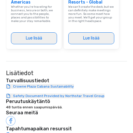
Americas
Resorts - Global
Whether you’re traveling for
We can't create the deck, but we
business, leisure or both, we
can definitely make meetings
connect you to the people,
more fun. So come meet how
places and possibilities to
you meet. We'll get your group
make your stay remarkable.
in the right headspace.
Lue lisää
Lue lisää
Lisätiedot
Turvallisuustiedot
Crowne Plaza Cabana Sustainability
Safety Document Provided by Northstar Travel Group
Peruutuskäytäntö
48 tuntia ennen saapumispäivää.
Seuraa meitä
Tapahtumapaikan resurssit