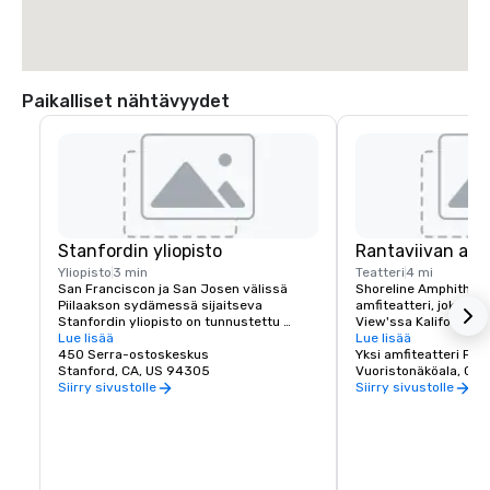
Paikalliset nähtävyydet
Stanfordin yliopisto
Rantaviivan amfi
Yliopisto
3 min
Teatteri
4 mi
San Franciscon ja San Josen välissä 
Shoreline Amphitheat
Piilaakson sydämessä sijaitseva 
amfiteatteri, joka sij
Stanfordin yliopisto on tunnustettu 
View'ssa Kaliforniass
yhdeksi maailman johtavista tutkimus- ja 
Lue lisää
lahden alueella. Tilan
Lue lisää
opetuslaitoksista.
450 Serra-ostoskeskus
500.
Yksi amfiteatteri Pkw
Stanford, CA, US 94305
Vuoristonäköala, CA
Siirry sivustolle
Siirry sivustolle