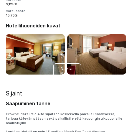
9,125%
Varausaste
15,75%
Hotellihuoneiden kuvat
Näytä
2
muuta
Sijainti
Saapuminen tänne
Crowne Plaza Palo Alto sijaitsee keskeisellä paikalla Piilaaksossa, 
tarjoaa kätevän pääsyn sekä paikallisille että kaupungin ulkopuolisille 
osallistujille.

Lentäen: Hotelli on noin 15 mailin päässä San José Minetan 