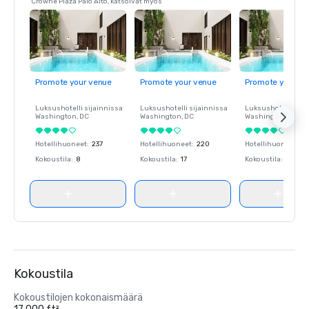
Crowne Plaza Palo Alto, katsoivat myös
Promote your venue
Promote your venue
Promote your ve
Luksushotelli sijainnissa
Luksushotelli sijainnissa
Luksushotelli sija
Washington
, DC
Washington
, DC
Washington
, DC
Hotellihuoneet
:
237
Hotellihuoneet
:
220
Hotellihuoneet
:
23
Kokoustila
:
8
Kokoustila
:
17
Kokoustila
:
8
Kokoustila
Kokoustilojen kokonaismäärä