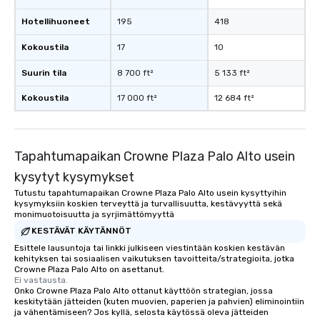
Hotellihuoneet
195
418
Kokoustila
17
10
Suurin tila
8 700 ft²
5 133 ft²
Kokoustila
17 000 ft²
12 684 ft²
Tapahtumapaikan Crowne Plaza Palo Alto usein
kysytyt kysymykset
Tutustu tapahtumapaikan Crowne Plaza Palo Alto usein kysyttyihin
kysymyksiin koskien terveyttä ja turvallisuutta, kestävyyttä sekä
monimuotoisuutta ja syrjimättömyyttä
KESTÄVÄT KÄYTÄNNÖT
Esittele lausuntoja tai linkki julkiseen viestintään koskien kestävän
kehityksen tai sosiaalisen vaikutuksen tavoitteita/strategioita, jotka
Crowne Plaza Palo Alto on asettanut.
Ei vastausta.
Onko Crowne Plaza Palo Alto ottanut käyttöön strategian, jossa
keskitytään jätteiden (kuten muovien, paperien ja pahvien) eliminointiin
ja vähentämiseen? Jos kyllä, selosta käytössä oleva jätteiden