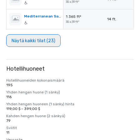
35 x 39 ft²
Mediterranean Salon B
1 365 ft²
14 ft.
35 x 39 ft²
Näytä kaikki tilat (23)
Hotellihuoneet
Hotellihuoneiden kokonaismäärä
195
Yhden hengen huone (1 sänky)
116
Yhden hengen huoneen (1 sänky) hinta
119,00 $ - 399,00 $
Kahden hengen huone (2 sänkyä)
79
Sviitit
11
Veroaste