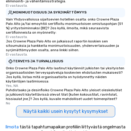
eliminointi- ja vähentämisstrategia.
Ei vastausta.
MONIMUOTOISUUS JA SYRJIMÄTTÖMYYS
Vain Yhdysvalloissa sijaitsevien hotellien osalta: onko Crowne Plaza
Palo Alto ja/tai emoyhtiö sertifioitu monimuotoisen omistuspohjan (51
%) yritystoiminnaksi (BE)? Jos kyllä, ilmoita, mikä seuraavista
sertifioinneista on myönnetty:
Ei vastausta.
Jos Crowne Plaza Palo Alto on julkaissut raportin koskien sen
sitoumuksia ja hankkeita monimuotoisuuden, yhdenvertaisuuden ja
syrjimättömyyden osalta, anna linkki siihen.
Ei vastausta.
TERVEYS JA TURVALLISUUS
Onko Crowne Plaza Palo Alto laatinut käytännöt julkisten tai yksityisten
organisaatioiden terveyspalveluja koskevien ehdotusten mukaisesti?
Jos kyllä, listaa mitä organisaatioita on hyödynnetty näiden
käytäntöjen laatimisessa:
Yes, NA
Puhdistaako ja desinfioiko Crowne Plaza Palo Alto yleiset oleskelutilat
ja julkisesti käytettävissä olevat tilat (kuten kokoustilat, ravintolat,
hissiaulat jne.)? Jos kyllä, kuvaile mahdolliset uudet toimenpiteet?
No
Näytä kaikki usein kysytyt kysymykset
Ilmoita
tästä tapahtumapaikan profiiliin liittyvästä ongelmasta