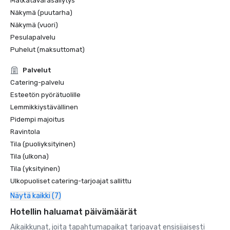
Matkatavarasäilytys
Näkymä (puutarha)
Näkymä (vuori)
Pesulapalvelu
Puhelut (maksuttomat)
Palvelut
Catering-palvelu
Esteetön pyörätuolille
Lemmikkiystävällinen
Pidempi majoitus
Ravintola
Tila (puoliyksityinen)
Tila (ulkona)
Tila (yksityinen)
Ulkopuoliset catering-tarjoajat sallittu
Näytä kaikki (7)
Hotellin haluamat päivämäärät
Aikaikkunat, joita tapahtumapaikat tarjoavat ensisijaisesti