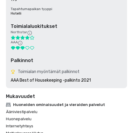
Tapahtumapaikan tyyppi
Hotelli
Toimialaluokitukset
Northstar
AAA
Palkinnot
Toimialan myöntämät palkinnot
AAA Best of Housekeeping -palkinto 2021
Mukavuudet
Huoneiden ominaisuudet ja vieraiden palvelut
Ääniviestipalvelu
Huonepalvelu
Internetyhteys