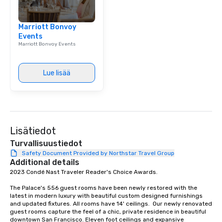
group is assured a top
experience with three 
Marriott Bonvoy
signature dishes at ea
Events
Our affordable tours a
Marriott Bonvoy Events
person with tax and gr
included. The only thi
are drinks. However, 
Lue lisää
package upgrade is ava
provides guests a sign
at various stops. Build Your Network
Our exclusive experien
ultimate networking op
Lisätiedot
a typical sit-down dinn
to engage the person t
Turvallisuustiedot
right of you. Because 
Safety Document Provided by Northstar Travel Group
Additional details
place at multiple resta
2023 Condé Nast Traveler Reader's Choice Awards. 

walking in between, th
countless opportunitie
The Palace's 556 guest rooms have been newly restored with the 
with different people 
latest in modern luxury with beautiful custom designed furnishings 
down at each venue a
and updated fixtures. All rooms have 14' ceilings.  Our newly renovated 
guest rooms capture the feel of a chic, private residence in beautiful 
traverse along the way
downtown San Francisco. Eleven foot ceilings and expansive 