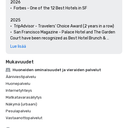
2026

•	Forbes - One of the 12 Best Hotels in SF

2025

•	TripAdvisor - Travelers’ Choice Award (2 years in a row)

•	San Francisco Magazine - Palace Hotel and The Garden 
Court have been recognized as Best Hotel Brunch & 
Setting 

Lue lisää
•	Hospitality Net - The 27 Best Places to Visit in 
California at Least Once in Your Lifetime

Mukavuudet
•	Thrillist - Best Things to Do in San Francisco for an Arts 
and Culture Lover

Huoneiden ominaisuudet ja vieraiden palvelut
•	Local Getaways - The Palace Hotel’s Concierge 
Ääniviestipalvelu
Spotlights San Francisco’s Arts & Culture

Huonepalvelu
•	Haute Living San Francisco - San Francisco’s Palace 
Internetyhteys
Hotel Celebrates 150 Years

Matkatavarasäilytys
2024

Näkymä (urbaani)
•	Travel + Leisure - Best Hotels in SF - Hotel with the Best 
Pesulapalvelu
Amenities

Vastaanottopalvelut
•	Forbes Travel Guide – 1 of the 15 Hotels with 