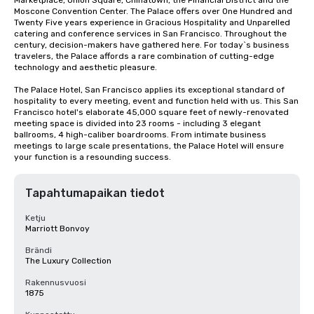
Marketplace, Union Square, Chinatown, the Financial District and the 
Moscone Convention Center. The Palace offers over One Hundred and 
Twenty Five years experience in Gracious Hospitality and Unparelled 
catering and conference services in San Francisco. Throughout the 
century, decision-makers have gathered here. For today`s business 
travelers, the Palace affords a rare combination of cutting-edge 
technology and aesthetic pleasure.

The Palace Hotel, San Francisco applies its exceptional standard of 
hospitality to every meeting, event and function held with us. This San 
Francisco hotel's elaborate 45,000 square feet of newly-renovated 
meeting space is divided into 23 rooms - including 3 elegant 
ballrooms, 4 high-caliber boardrooms. From intimate business 
meetings to large scale presentations, the Palace Hotel will ensure 
your function is a resounding success.
Tapahtumapaikan tiedot
Ketju
Marriott Bonvoy
Brändi
The Luxury Collection
Rakennusvuosi
1875