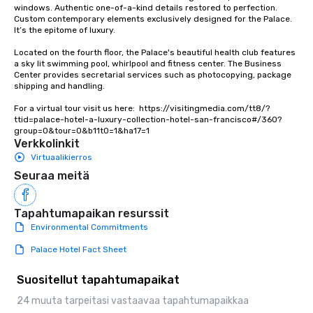
experiences not only 
windows. Authentic one-of-a-kind details restored to perfection. 
ways to network, but a
Custom contemporary elements exclusively designed for the Palace. 
It’s the epitome of luxury. 

way to do so. Large Groups Welcome
Lip Smacking Foodie To
Located on the fourth floor, the Palace's beautiful health club features 
groups, small or large.
a sky lit swimming pool, whirlpool and fitness center. The Business 
Center provides secretarial services such as photocopying, package 
experiences can acc
shipping and handling.

groups from as few as
as 500 guests, making
For a virtual tour visit us here:  https://visitingmedia.com/tt8/?
ttid=palace-hotel-a-luxury-collection-hotel-san-francisco#/360?
choice for any corpora
group=0&tour=0&b11t0=1&ha17=1
Stress-Free Booking 
Verkkolinkit
a tour is stress-free a
Virtuaalikierros
enjoy the company of 
Seuraa meitä
more easily. You’ll tak
knowing that everythin
of from the moment the
Tapahtumapaikan resurssit
booked to the minute i
Environmental Commitments
Since the menu is alre
Palace Hotel Fact Sheet
have nothing to worry 
remember to submit ah
Suositellut tapahtumapaikat
date any dietary restr
allergies for anyone in
24 muuta tarpeitasi vastaavaa tapahtumapaikkaa
Feel Like a VIP at Each