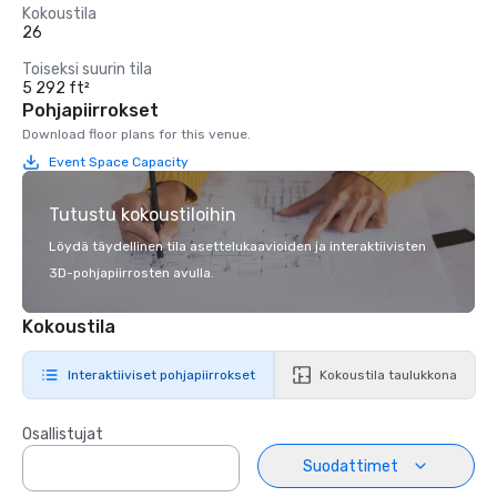
Kokoustila
26
Toiseksi suurin tila
5 292 ft²
Pohjapiirrokset
Download floor plans for this venue.
Event Space Capacity
Tutustu kokoustiloihin
Löydä täydellinen tila asettelukaavioiden ja interaktiivisten
3D-pohjapiirrosten avulla.
Kokoustila
Interaktiiviset pohjapiirrokset
Kokoustila taulukkona
Osallistujat
Suodattimet