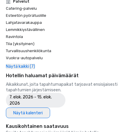
Unforgettable Caviar Experiences

Palvelut
•	SF Gate – Best of the Bay Area – 5 Top Best Hotels 

Catering-palvelu
•	OpenTable – One of the 12 most beautiful restaurants in 
Esteetön pyörätuolille
SF

Lahjatavarakauppa
•	Travelers’ Choice Awards -  Best of the Best

Lemmikkiystävällinen
•	Destination I Do – One of the 6 Best LGBTQ+ Wedding 
Ravintola
Destinations in US (top listing)

•	Insidehook – Best Hotel Bar in SF

Tila (yksityinen)
•	SF Travel – Top Rated Luxury Hotels in SF

Turvallisuushenkilökunta
•	Timeout – One of the Best Luxury Hotels in SF

Vuokra-autopalvelu
Näytä kaikki (7)
2023

•	Conde Nast Traveller Top Hotel

Hotellin haluamat päivämäärät
•	Travel and Leisure Magazine - Best Hotel in SF

Aikaikkunat, joita tapahtumapaikat tarjoavat ensisijaisesti
tapahtumien järjestämiseen.
7. elok. 2026 - 15. elok.
2026
Näytä kalenteri
Kausikohtainen saatavuus