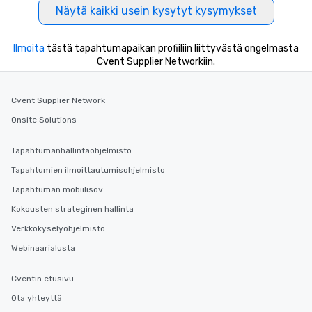
Näytä kaikki usein kysytyt kysymykset
business hours or earl
after work, we can coo
you to provide options 
Ilmoita
tästä tapahtumapaikan profiiliin liittyvästä ongelmasta
needs. Go for as Long or as Short as
Cvent Supplier Networkiin.
You Like Along with fle
scheduling, Lip Smack
Cvent Supplier Network
Tours also provides a 
durations. Our shortes
Onsite Solutions
2.5 hours; our longest 
hours, with optional 
Tapahtumanhallintaohjelmisto
incentives.
Tapahtumien ilmoittautumisohjelmisto
Tapahtuman mobiilisov
Kokousten strateginen hallinta
Verkkokyselyohjelmisto
Webinaarialusta
Cventin etusivu
Ota yhteyttä