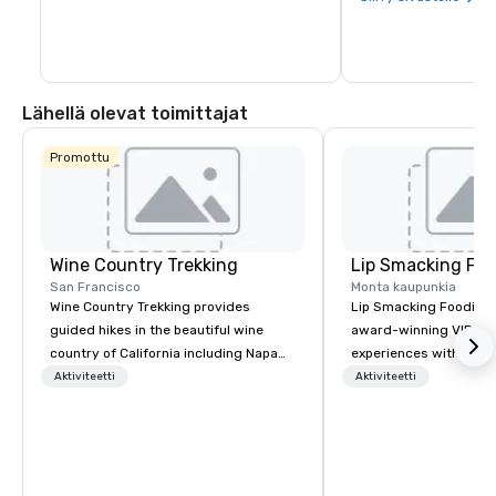
Lähellä olevat toimittajat
Promottu
Wine Country Trekking
Lip Smacking Foo
San Francisco
Monta kaupunkia
Wine Country Trekking provides
Lip Smacking Foodie T
guided hikes in the beautiful wine
award-winning VIP gro
country of California including Napa
experiences with visits
and Sonoma Valleys. These
restaurants throughou
Aktiviteetti
Aktiviteetti
experiences include walking in the
States. Choose either
vineyards, amongst ancient redwood
activity or evening d
trees and oak groves with a curated
groups are escorted i
wine country lunch and visits to iconic
the best tables in the 
wineries for superb wine tasting
most-sought-after res