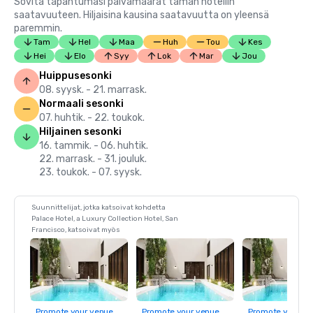
Sovita tapahtumasi päivämäärät tämän hotellin
saatavuuteen. Hiljaisina kausina saatavuutta on yleensä
paremmin.
Tam
Hel
Maa
Huh
Tou
Kes
Hei
Elo
Syy
Lok
Mar
Jou
Huippusesonki
08. syysk. - 21. marrask.
Normaali sesonki
07. huhtik. - 22. toukok.
Hiljainen sesonki
16. tammik. - 06. huhtik.
22. marrask. - 31. jouluk.
23. toukok. - 07. syysk.
Suunnittelijat, jotka katsoivat kohdetta
Palace Hotel, a Luxury Collection Hotel, San
Francisco, katsoivat myös
Promote your venue
Promote your venue
Promote your ve