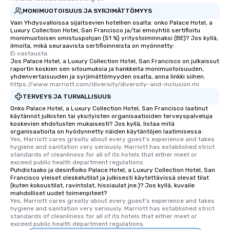
who leads the group on
MONIMUOTOISUUS JA SYRJIMÄTTÖMYYS
offering engaging tidb
Vain Yhdysvalloissa sijaitsevien hotellien osalta: onko Palace Hotel, a
fascinating stories. S
Luxury Collection Hotel, San Francisco ja/tai emoyhtiö sertifioitu
interactive experience
monimuotoisen omistuspohjan (51 %) yritystoiminnaksi (BE)? Jos kyllä,
along the way exclusive
ilmoita, mikä seuraavista sertifioinneista on myönnetty:
Ei vastausta.
ensuring there is neve
Jos Palace Hotel, a Luxury Collection Hotel, San Francisco on julkaissut
Different Types of Cuis
raportin koskien sen sitoumuksia ja hankkeita monimuotoisuuden,
yhdenvertaisuuden ja syrjimättömyyden osalta, anna linkki siihen.
experiences offer the a
https://www.marriott.com/diversity/diversity-and-inclusion.mi
several renowned rest
TERVEYS JA TURVALLISUUS
convenient outing, inc
Onko Palace Hotel, a Luxury Collection Hotel, San Francisco laatinut
and your guests might
käytännöt julkisten tai yksityisten organisaatioiden terveyspalveluja
discovered otherwise 
koskevien ehdotusten mukaisesti? Jos kyllä, listaa mitä
organisaatioita on hyödynnetty näiden käytäntöjen laatimisessa:
at a typical corporate 
Yes, Marriott cares greatly about every guest's experience and takes 
a way to try some of t
hygiene and sanitation very seriously. Marriott has established strict 
in the city and dive in
standards of cleanliness for all of its hotels that either meet or 
exceed public health department regulations. 
cuisines and dishes. Al
Puhdistaako ja desinfioiko Palace Hotel, a Luxury Collection Hotel, San
selected dishes are cu
Francisco yleiset oleskelutilat ja julkisesti käytettävissä olevat tilat
(kuten kokoustilat, ravintolat, hissiaulat jne.)? Jos kyllä, kuvaile
high standards to ensu
mahdolliset uudet toimenpiteet?
delight any palate. Tours Available
Yes, Marriott cares greatly about every guest's experience and takes 
from Day to Night With
hygiene and sanitation very seriously. Marriott has established strict 
standards of cleanliness for all of its hotels that either meet or 
group experience, bookin
exceed public health department regulations. 
key. Whether you desir