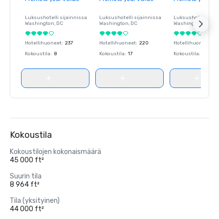
Luksushotelli sijainnissa
Luksushotelli sijainnissa
Luksushotelli sija
Washington
, DC
Washington
, DC
Washington
, DC
Hotellihuoneet
:
237
Hotellihuoneet
:
220
Hotellihuoneet
:
23
Kokoustila
:
8
Kokoustila
:
17
Kokoustila
:
8
Kokoustila
Kokoustilojen kokonaismäärä
45 000 ft²
Suurin tila
8 964 ft²
Tila (yksityinen)
44 000 ft²