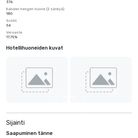
376
Kahden hengen huone (2 sänkyä)
180
Sviitit
56
Veroaste
17,75%
Hotellihuoneiden kuvat
Näytä
4
muuta
Sijainti
Saapuminen tänne