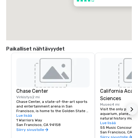
4 / 5
Paikalliset nähtävyydet
Chase Center
California Acad
Virkistys
2 mi
Sciences
Chase Center, a state-of-the-art sports 
Museo
4 mi
and entertainment arena in San 
Visit the only place o
Francisco, is home to the Golden State 
aquarium, planetarium
Warriors and nearly 200 events per year.
Lue lisää
natural history muse
1 Warriors Way
living roof.
Lue lisää
San Francisco, CA 94158
55 Music Concourse 
Siirry sivustolle
San Francisco, CA 94
Siirry sivustolle