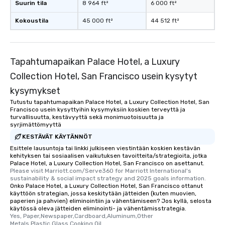
Suurin tila
8 964 ft²
6 000 ft²
Smacking Foodie Tours
to gather and dine tha
Kokoustila
45 000 ft²
44 512 ft²
experienced, and all ar
remember. Our one-of-
are special, from the fi
last. It’s an experienc
Tapahtumapaikan Palace Hotel, a Luxury
will reminisce about lo
Collection Hotel, San Francisco usein kysytyt
leave. Location, Location, Location
kysymykset
One of the best reason
convenient and efficie
Tutustu tapahtumapaikan Palace Hotel, a Luxury Collection Hotel, San
Francisco usein kysyttyihin kysymyksiin koskien terveyttä ja
experience is designed
turvallisuutta, kestävyyttä sekä monimuotoisuutta ja
restaurants are within
syrjimättömyyttä
walking distance of ea
KESTÄVÄT KÄYTÄNNÖT
short stroll allows you
Esittele lausuntoja tai linkki julkiseen viestintään koskien kestävän
members a chance to 
kehityksen tai sosiaalisen vaikutuksen tavoitteita/strategioita, jotka
Palace Hotel, a Luxury Collection Hotel, San Francisco on asettanut.
networking opportunit
Please visit Marriott.com/Serve360 for Marriott International's 
heading to the next pl
sustainability & social impact strategy and 2025 goals information.
itinerary. You Get a Dinner and a Show
Onko Palace Hotel, a Luxury Collection Hotel, San Francisco ottanut
käyttöön strategian, jossa keskitytään jätteiden (kuten muovien,
Our tours offer an exqu
paperien ja pahvien) eliminointiin ja vähentämiseen? Jos kyllä, selosta
entertainment. All tour
käytössä oleva jätteiden eliminointi- ja vähentämisstrategia.
Yes, Paper,Newspaper,Cardboard,Aluminum,Other 
knowledgeable, profes
Metals,Plastic,Glass,Cooking Oil