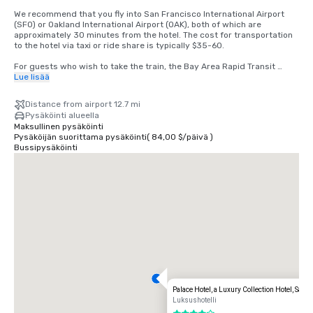
We recommend that you fly into San Francisco International Airport 
(SFO) or Oakland International Airport (OAK), both of which are 
approximately 30 minutes from the hotel. The cost for transportation 
to the hotel via taxi or ride share is typically $35-60.

For guests who wish to take the train, the Bay Area Rapid Transit 
(BART) train runs between SFO and San Francisco every 15-20 
Lue lisää
minutes. Simply board any San Francisco bound train at the BART 
station located in the international terminal. Exit the train at the 
Distance from airport 12.7 mi
Montgomery Street Station. The Palace Hotel is located at the corner 
Pysäköinti alueella
of Market and New Montgomery Street, directly across from the train 
Maksullinen pysäköinti
station. The total cost is $8.65. Travel time is approximately 45 
Pysäköijän suorittama pysäköinti
(
84,00 $
/
päivä
)
minutes.
Bussipysäköinti
Palace Hotel, a Luxury Collection Hotel, San 
Luksushotelli