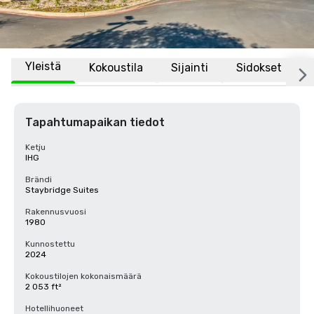
Yleistä
Kokoustila
Sijainti
Sidokset
Tapahtumapaikan tiedot
Ketju
IHG
Brändi
Staybridge Suites
Rakennusvuosi
1980
Kunnostettu
2024
Kokoustilojen kokonaismäärä
2 053 ft²
Hotellihuoneet