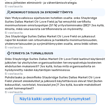
oleva jätteiden eliminointi- ja vähentämisstrategia.
Ei vastausta.
MONIMUOTOISUUS JA SYRJIMÄTTÖMYYS
Vain Yhdysvalloissa sijaitsevien hotellien osalta: onko Staybridge
Suites Dallas Market Ctr Love Field ja/tai emoyhtiö sertifioitu
monimuotoisen omistuspohjan (51 %) yritystoiminnaksi (BE)? Jos kyllä,
ilmoita, mikä seuraavista sertifioinneista on myönnetty:
Ei vastausta.
Jos Staybridge Suites Dallas Market Ctr Love Field on julkaissut
raportin koskien sen sitoumuksia ja hankkeita monimuotoisuuden,
yhdenvertaisuuden ja syrjimättömyyden osalta, anna linkki siihen.
Ei vastausta.
TERVEYS JA TURVALLISUUS
Onko Staybridge Suites Dallas Market Ctr Love Field laatinut käytännöt
julkisten tai yksityisten organisaatioiden terveyspalveluja koskevien
ehdotusten mukaisesti? Jos kyllä, listaa mitä organisaatioita on
hyödynnetty näiden käytäntöjen laatimisessa:
Ei vastausta.
Puhdistaako ja desinfioiko Staybridge Suites Dallas Market Ctr Love
Field yleiset oleskelutilat ja julkisesti käytettävissä olevat tilat (kuten
kokoustilat, ravintolat, hissiaulat jne.)? Jos kyllä, kuvaile mahdolliset
uudet toimenpiteet?
Ei vastausta.
Näytä kaikki usein kysytyt kysymykset