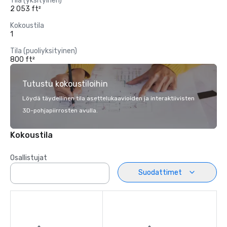
Tila (yksityinen)
2 053 ft²
Kokoustila
1
Tila (puoliyksityinen)
800 ft²
Tutustu kokoustiloihin
Löydä täydellinen tila asettelukaavioiden ja interaktiivisten
3D-pohjapiirrosten avulla.
Kokoustila
Osallistujat
Suodattimet