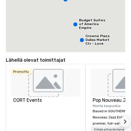
Budget Suites
of America
Empire
Central/Dallas
Crowne Plaza
Dallas Market
Ctr - Love
Field
Lähellä olevat toimittajat
Promottu
CORT Events
Monta kaupunkia
Based in SOUTHERN CA
Nouveau Jazz Entertai
premier, full-service J
entertainment manag
Viihde alihankintana