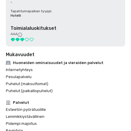
-
Tapahtumapaikan tyyppi
Hotelli
Toimialaluokitukset
AAA
Mukavuudet
Huoneiden ominaisuudet ja vieraiden palvelut
Internetyhteys
Pesulapalvelu
Puhelut (maksuttomat)
Puhelut (paikallispuhelut)
Palvelut
Esteetön pyörätuolille
Lemmikkiystävällinen
Pidempi majoitus
Ravintola