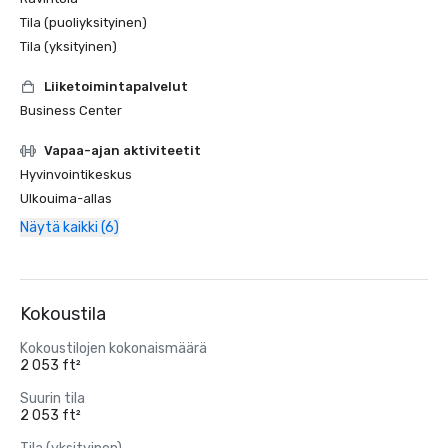
Tila (puoliyksityinen)
Tila (yksityinen)
Liiketoimintapalvelut
Business Center
Vapaa-ajan aktiviteetit
Hyvinvointikeskus
Ulkouima-allas
Näytä kaikki (6)
Kokoustila
Kokoustilojen kokonaismäärä
2 053 ft²
Suurin tila
2 053 ft²