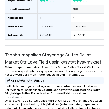
Tapahtumapaikan luokitus
Hotellihuoneet
-
180
Kokoustila
1
4
Suurin tila
2 053 ft²
2 500 ft²
Kokoustila
2 053 ft²
3 566 ft²
Tapahtumapaikan Staybridge Suites Dallas
Market Ctr Love Field usein kysytyt kysymykset
Tutustu tapahtumapaikan Staybridge Suites Dallas Market Ctr Love
Field usein kysyttyihin kysymyksiin koskien terveyttä ja turvallisuutta,
kestävyyttä sekä monimuotoisuutta ja syrjimättömyyttä
KESTÄVÄT KÄYTÄNNÖT
Esittele lausuntoja tai linkki julkiseen viestintään koskien kestävän
kehityksen tai sosiaalisen vaikutuksen tavoitteita/strategioita, jotka
Staybridge Suites Dallas Market Ctr Love Field on asettanut.
Ei vastausta.
Onko Staybridge Suites Dallas Market Ctr Love Field ottanut käyttöön
strategian, jossa keskitytään jätteiden (kuten muovien, paperien ja
pahvien) eliminointiin ja vähentämiseen? Jos kyllä, selosta käytössä