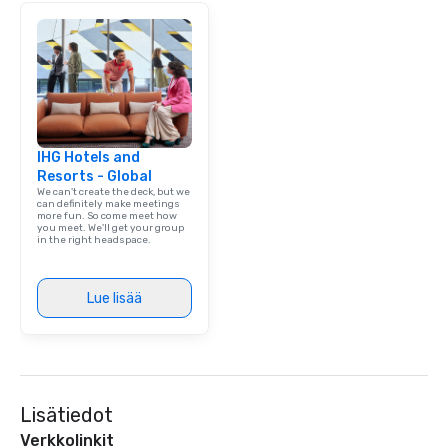
brand launch, our ens
styled and coached to
aesthetic excellence of
Bespoke Curation: From
pianists to full "Big B
orchestras. Versatile R
library of hundreds of
IHG Hotels and
rearranged with synco
Resorts - Global
and soul. ► Visual Sophistication: Our
We can't create the deck, but we
performers reflect the
can definitely make meetings
more fun. So come meet how
aesthetic—classic ele
you meet. We'll get your group
modern edge. By choo
in the right headspace.
Nouveau Jazz, you aren
a band; you are securi
Lue lisää
immersive experience.
in that "golden hour"
the music is sophistic
cocktails and conversa
infectious enough to 
engaged and energize
Lisätiedot
the night. ► Pop Nouveau has
Verkkolinkit