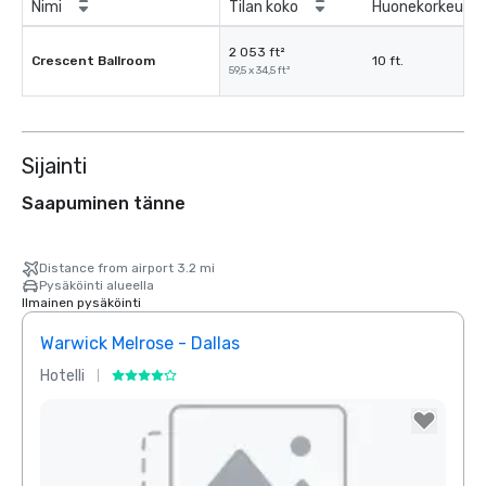
Nimi
Tilan koko
Huonekorkeus
2 053 ft²
Crescent Ballroom
10 ft.
59,5 x 34,5 ft²
Sijainti
Saapuminen tänne
Distance from airport 3.2 mi
Pysäköinti alueella
Ilmainen pysäköinti
Warwick Melrose - Dallas
Crow
Hotelli
Hotell