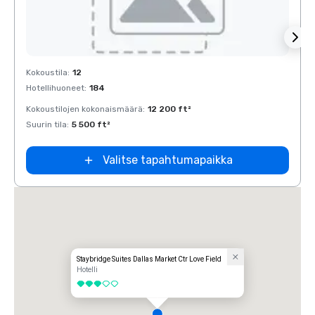
Removed from favorites
Rem
Kokoustila
:
12
Kokous
Hotellihuoneet
:
184
Hotell
Kokoustilojen kokonaismäärä
:
12 200 ft²
Kokous
Suurin tila
:
5 500 ft²
Suurin 
Valitse tapahtumapaikka
Staybridge Suites Dallas Market Ctr Love Field
Hotelli
3 / 5