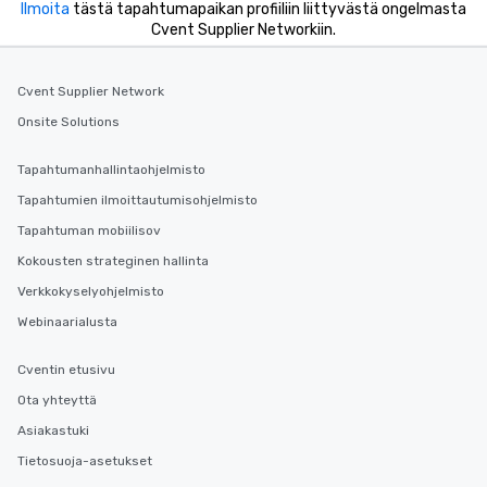
Ilmoita
tästä tapahtumapaikan profiiliin liittyvästä ongelmasta
Cvent Supplier Networkiin.
Cvent Supplier Network
Onsite Solutions
Tapahtumanhallintaohjelmisto
Tapahtumien ilmoittautumisohjelmisto
Tapahtuman mobiilisov
Kokousten strateginen hallinta
Verkkokyselyohjelmisto
Webinaarialusta
Cventin etusivu
Ota yhteyttä
Asiakastuki
Tietosuoja-asetukset