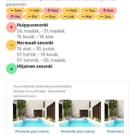
paremmin.
Tam
Hel
Maa
Huh
Tou
Kes
Hei
Elo
Syy
Lok
Mar
Jou
Huippusesonki
06. maalisk. - 31. maalisk.
15. kesäk. - 14. elok.
Normaali sesonki
15. elok. - 30. jouluk.
01. huhtik. - 14. kesäk.
01. tammik. - 05. maalisk.
Hiljainen sesonki
Suunnittelijat, jotka katsoivat kohdetta
Holiday Inn La Mirada – Buena Park,
katsoivat myös
Promote your venue
Promote your venue
Promote your ve