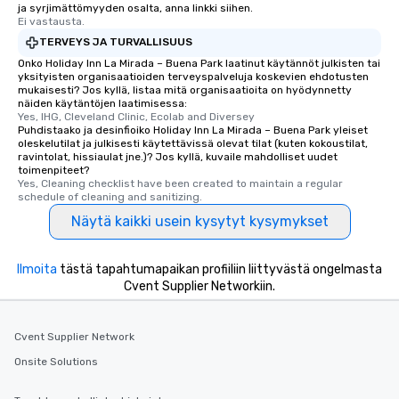
ja syrjimättömyyden osalta, anna linkki siihen.
Ei vastausta.
TERVEYS JA TURVALLISUUS
Onko Holiday Inn La Mirada – Buena Park laatinut käytännöt julkisten tai
yksityisten organisaatioiden terveyspalveluja koskevien ehdotusten
mukaisesti? Jos kyllä, listaa mitä organisaatioita on hyödynnetty
näiden käytäntöjen laatimisessa:
Yes, IHG, Cleveland Clinic, Ecolab and Diversey
Puhdistaako ja desinfioiko Holiday Inn La Mirada – Buena Park yleiset
oleskelutilat ja julkisesti käytettävissä olevat tilat (kuten kokoustilat,
ravintolat, hissiaulat jne.)? Jos kyllä, kuvaile mahdolliset uudet
toimenpiteet?
Yes, Cleaning checklist have been created to maintain a regular 
schedule of cleaning and sanitizing.
Näytä kaikki usein kysytyt kysymykset
Ilmoita
tästä tapahtumapaikan profiiliin liittyvästä ongelmasta
Cvent Supplier Networkiin.
Cvent Supplier Network
Onsite Solutions