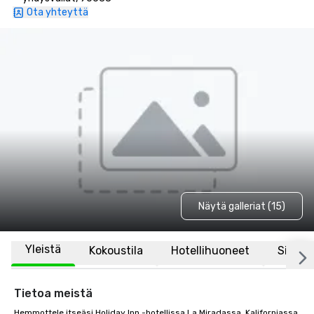
Ota yhteyttä
Näytä galleriat (15)
Yleistä
Kokoustila
Hotellihuoneet
Sijaint
Tietoa meistä
Hemmottele itseäsi Holiday Inn -hotellissa La Miradassa, Kaliforniassa, 