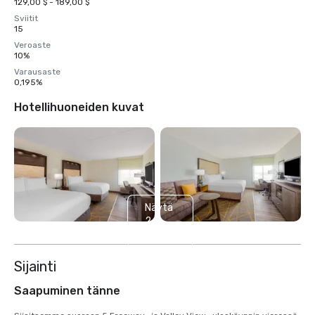
129,00 $ - 189,00 $
Sviitit
15
Veroaste
10%
Varausaste
0,195%
Hotellihuoneiden kuvat
Näytä
2
muuta
Sijainti
Saapuminen tänne