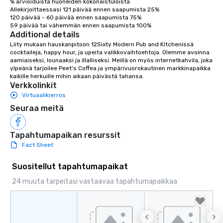
% arvioiduista huoneiden kokonaistuloista

Allekirjoittaessasi 121 päivää ennen saapumista 25%

120 päivää - 60 päivää ennen saapumista 75%

59 päivää tai vähemmän ennen saapumista 100%
Additional details
Liity mukaan hauskanpitoon 12Sixty Modern Pub and Kitchenissä 
cocktaileja, happy hour, ja upeita valikkovaihtoehtoja. Olemme avoinna 
aamiaiseksi, lounaaksi ja illalliseksi. Meillä on myös internetkahvila, joka 
ylpeänä tarjoilee Peet's Coffea ja ympärivuorokautinen markkinapaikka 
kaikille herkuille mihin aikaan päivästä tahansa.
Verkkolinkit
Virtuaalikierros
Seuraa meitä
Tapahtumapaikan resurssit
Fact Sheet
Suositellut tapahtumapaikat
24 muuta tarpeitasi vastaavaa tapahtumapaikkaa