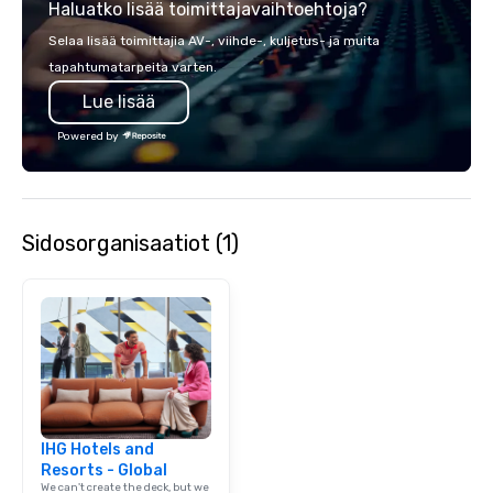
Haluatko lisää toimittajavaihtoehtoja?
Selaa lisää toimittajia AV-, viihde-, kuljetus- ja muita
tapahtumatarpeita varten.
Lue lisää
Powered by
Sidosorganisaatiot (1)
IHG Hotels and
Resorts - Global
We can't create the deck, but we