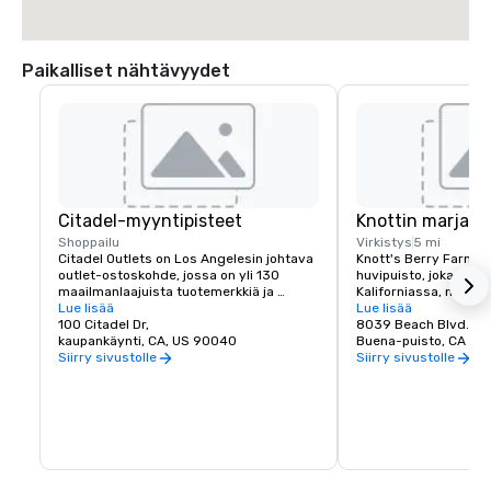
Paikalliset nähtävyydet
Citadel-myyntipisteet
Knottin marjatil
Shoppailu
Virkistys
5 mi
Citadel Outlets on Los Angelesin johtava 
Knott's Berry Farm on
outlet-ostoskohde, jossa on yli 130 
huvipuisto, joka sijai
maailmanlaajuista tuotemerkkiä ja 
Kaliforniassa, noin 1
ravintolaa. Sijaitsee vain muutaman 
Lue lisää
Anaheimista. Se tunne
Lue lisää
minuutin päässä LA: n keskustasta, LAX: 
100 Citadel Dr,
perheomisteisena mar
8039 Beach Blvd.
sta ja Etelä-Kalifornian nähtävyyksistä. 
kaupankäynti, CA, US 90040
nähtävyyksistään, mu
Buena-puisto, CA 90
Tässä keskuksessa on joukko 
jännitysretket, kausi
Siirry sivustolle
Siirry sivustolle
vähittäiskauppoja, joita ostajat voivat 
ja teema-alueet.
kokea, mukaan lukien adidas, Coach, Kate 
Spade, Levi's®, lululemon, Marc Jacobs, 
Michael Kors, The North Face, Tory Burch, 
Nike, Vuori ja paljon muuta.