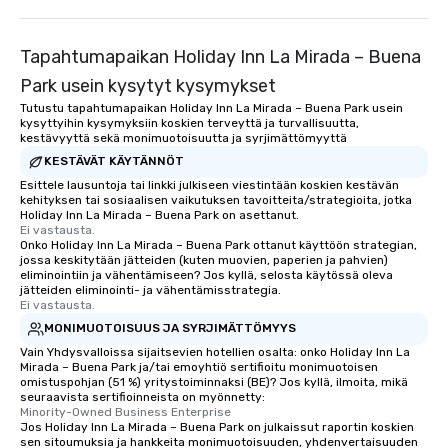
Tapahtumapaikan Holiday Inn La Mirada – Buena
Park usein kysytyt kysymykset
Tutustu tapahtumapaikan Holiday Inn La Mirada – Buena Park usein
kysyttyihin kysymyksiin koskien terveyttä ja turvallisuutta,
kestävyyttä sekä monimuotoisuutta ja syrjimättömyyttä
KESTÄVÄT KÄYTÄNNÖT
Esittele lausuntoja tai linkki julkiseen viestintään koskien kestävän
kehityksen tai sosiaalisen vaikutuksen tavoitteita/strategioita, jotka
Holiday Inn La Mirada – Buena Park on asettanut.
Ei vastausta.
Onko Holiday Inn La Mirada – Buena Park ottanut käyttöön strategian,
jossa keskitytään jätteiden (kuten muovien, paperien ja pahvien)
eliminointiin ja vähentämiseen? Jos kyllä, selosta käytössä oleva
jätteiden eliminointi- ja vähentämisstrategia.
Ei vastausta.
MONIMUOTOISUUS JA SYRJIMÄTTÖMYYS
Vain Yhdysvalloissa sijaitsevien hotellien osalta: onko Holiday Inn La
Mirada – Buena Park ja/tai emoyhtiö sertifioitu monimuotoisen
omistuspohjan (51 %) yritystoiminnaksi (BE)? Jos kyllä, ilmoita, mikä
seuraavista sertifioinneista on myönnetty:
Minority-Owned Business Enterprise
Jos Holiday Inn La Mirada – Buena Park on julkaissut raportin koskien
sen sitoumuksia ja hankkeita monimuotoisuuden, yhdenvertaisuuden