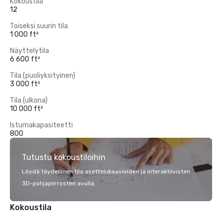
Kokoustila
12
Toiseksi suurin tila
1 000 ft²
Näyttelytila
6 600 ft²
Tila (puoliyksityinen)
3 000 ft²
Tila (ulkona)
10 000 ft²
Istumakapasiteetti
800
Tutustu kokoustiloihin
Löydä täydellinen tila asettelukaavioiden ja interaktiivisten
3D-pohjapiirrosten avulla.
Kokoustila