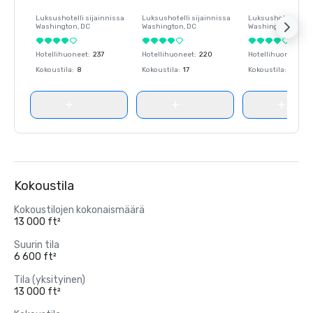
Luksushotelli sijainnissa
Luksushotelli sijainnissa
Luksushotelli sija
Washington
, DC
Washington
, DC
Washington
, DC
Hotellihuoneet
:
237
Hotellihuoneet
:
220
Hotellihuoneet
:
23
Kokoustila
:
8
Kokoustila
:
17
Kokoustila
:
8
Kokoustila
Kokoustilojen kokonaismäärä
13 000 ft²
Suurin tila
6 600 ft²
Tila (yksityinen)
13 000 ft²