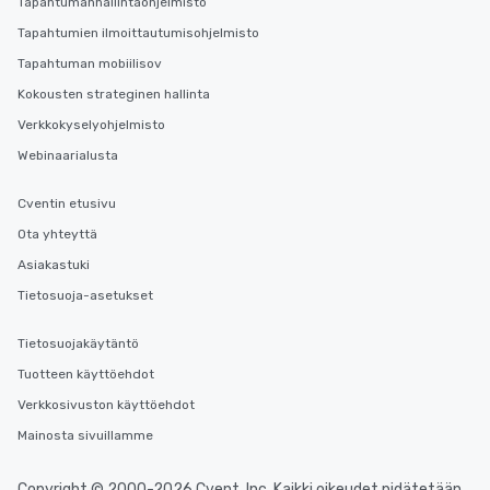
Tapahtumanhallintaohjelmisto
Tapahtumien ilmoittautumisohjelmisto
Tapahtuman mobiilisov
Kokousten strateginen hallinta
Verkkokyselyohjelmisto
Webinaarialusta
Cventin etusivu
Ota yhteyttä
Asiakastuki
Tietosuoja-asetukset
Tietosuojakäytäntö
Tuotteen käyttöehdot
Verkkosivuston käyttöehdot
Mainosta sivuillamme
Copyright © 2000-2026 Cvent, Inc. Kaikki oikeudet pidätetään.