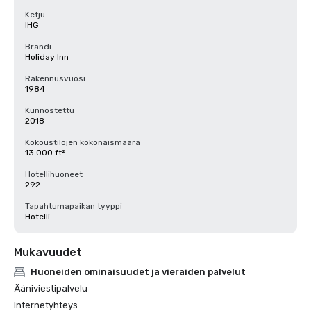
Ketju
IHG
Brändi
Holiday Inn
Rakennusvuosi
1984
Kunnostettu
2018
Kokoustilojen kokonaismäärä
13 000 ft²
Hotellihuoneet
292
Tapahtumapaikan tyyppi
Hotelli
Mukavuudet
Huoneiden ominaisuudet ja vieraiden palvelut
Ääniviestipalvelu
Internetyhteys