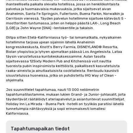
ihanteellisella paikalla olevalla hotellissa, jossa on henkilökohtaista 
palvelua ja huomaavaisia mukavuuksia, jotka sijaitsevat aivan 
Anaheimin, Santa Fe Springsin, Fullertonin, Buena Parkin, Norwalkin ja 
Cerritosin vieressä. Täyden palvelun hotellimme sijaitsee kätevästi 5 -
moottoritien tuntumassa, joten on helppo päästä LAX-, Long Beach 
(LGB) ja John Wayne (SNA) -lentokentille ja takaisin.

Olitpa sitten Etelä-Kaliforniassa työ- tai lomamatkalla, nykyaikainen 
hotellimme tarjoaa upean sijainnin lähellä Anaheimin 
kongressikeskusta, Knott's Berry Farmia, DISNEYLAND® Resortia, 
Biolan yliopistoa ja lyhyen ajomatkan päässä Los Angelesista. Lataa 
täysin varustetussa kuntokeskuksessamme. Aulan tasolla 
sijaitsevassa 12Sixty Modern Pub and Kitchenissä voit nauttia 
tuoreista pubin inspiroimista keittiöistä, paikallisesti kasvatetuista 
raaka-aineista ja ainutlaatuisista cocktaileista. Rentoudu kauniisti 
sisustetuissa huoneissa, jotka on puhdistettu IHG Way of Clean -
ohjelmalla.

Jos suunnittelet tapahtumaa, nauti 13 000 neliömetrin 
tapahtumatilastamme, mukaan lukien Grand- ja Junior-juhlasalit, joita 
täydentävät räätälöidyt ateriapalvelut ja asiantuntevat suunnittelijat. 
Holiday Inn La Mirada - Buena Park -hotelli on tyylikäs paratiisi lähellä 
tunnetuimpia nähtävyyksiä ja sopii erinomaisesti lomallesi 
Kaliforniassa.
Tapahtumapaikan tiedot