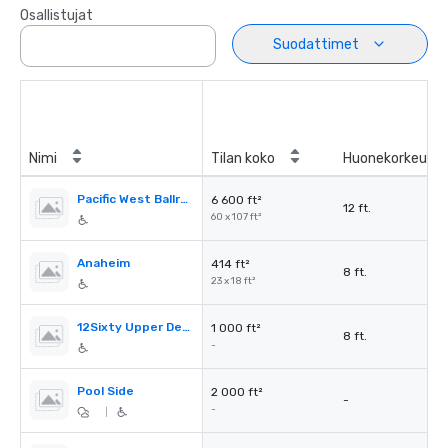
Osallistujat
Suodattimet
Nimi
Tilan koko
Huonekorkeus
Pacific West Ballroom
6 600 ft²
12 ft.
60 x 107 ft²
Anaheim
414 ft²
8 ft.
23 x 18 ft²
12Sixty Upper Deck
1 000 ft²
8 ft.
-
Pool Side
2 000 ft²
-
-
|