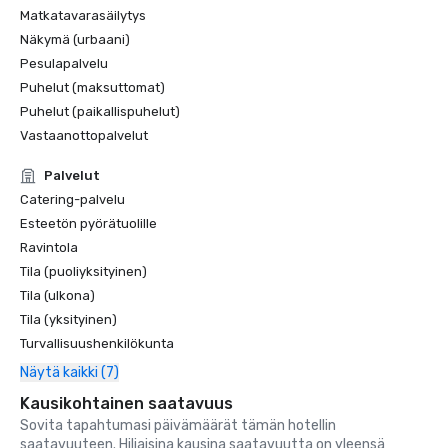
Matkatavarasäilytys
Näkymä (urbaani)
Pesulapalvelu
Puhelut (maksuttomat)
Puhelut (paikallispuhelut)
Vastaanottopalvelut
Palvelut
Catering-palvelu
Esteetön pyörätuolille
Ravintola
Tila (puoliyksityinen)
Tila (ulkona)
Tila (yksityinen)
Turvallisuushenkilökunta
Näytä kaikki (7)
Kausikohtainen saatavuus
Sovita tapahtumasi päivämäärät tämän hotellin
saatavuuteen. Hiljaisina kausina saatavuutta on yleensä