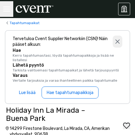
Tapahtumapaikat
Tervetuloa Cvent Supplier Networkiin (CSN)! Näin
pääset alkuun:
Hae
Kerro tapahtumastasi, löydä tapahtumapaikkoja ja lisää ne
listallesi
Lähetä pyyntö
Tarkista valitsemasi tapahtumapaikat ja lähetä tarjouspyyntö
Varaus
Vertaile tarjouksia ja varaa ihanteellinen paikka tapahtumalle
Lue lisää
Hae tapahtumapaikkoja
Holiday Inn La Mirada –
Buena Park
14299 Firestone Boulevard, La Mirada, CA, Amerikan
yhdysvallat, 90638