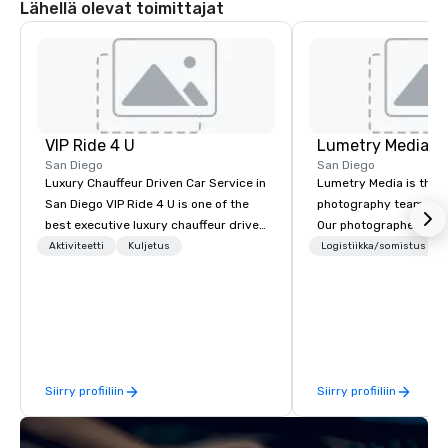
Lähellä olevat toimittajat
VIP Ride 4 U
Lumetry Media
San Diego
San Diego
Luxury Chauffeur Driven Car Service in
Lumetry Media is the l
San Diego VIP Ride 4 U is one of the
photography team you w
best executive luxury chauffeur driven
Our photographers not
car service in San Diego for Airport
beautiful images but o
Aktiviteetti
Kuljetus
Logistiikka/somistus
Transfers, Business, Wedding and
technology forward m
Events. Give yourself an amazing
you INSTANT photo deli
travelling experience with
as well as attendees.
professional chauffeur services of VIP
Ride 4 U. Here you will find a fantastic
collection of luxury vehicles waiting
Siirry profiiliin
Siirry profiiliin
for you to ride and explore the San
Diego with your family, business
meeting or friends.