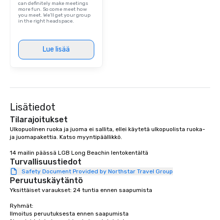
can definitely make meetings
more fun. So come meet how
you meet. We'll get your group
in the right headspace.
Lue lisää
Lisätiedot
Tilarajoitukset
Ulkopuolinen ruoka ja juoma ei sallita, ellei käytetä ulkopuolista ruoka- 
ja juomapakettia. Katso myyntipäällikkö. 

14 mailin päässä LGB Long Beachin lentokentältä
Turvallisuustiedot
Safety Document Provided by Northstar Travel Group
Peruutuskäytäntö
Yksittäiset varaukset: 24 tuntia ennen saapumista

Ryhmät: 

Ilmoitus peruutuksesta ennen saapumista 
