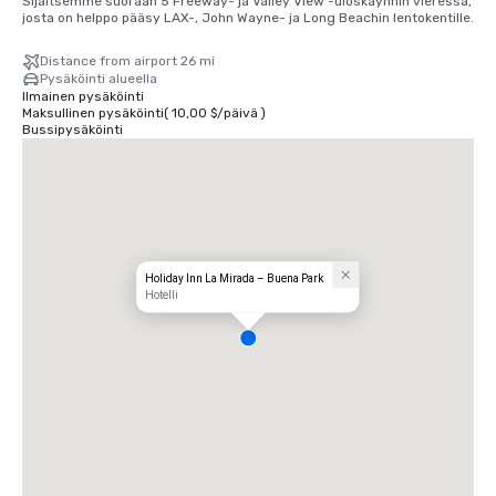
Sijaitsemme suoraan 5 Freeway- ja Valley View -uloskäynnin vieressä, 
josta on helppo pääsy LAX-, John Wayne- ja Long Beachin lentokentille.
Distance from airport 26 mi
Pysäköinti alueella
Ilmainen pysäköinti
Maksullinen pysäköinti
(
10,00 $
/
päivä
)
Bussipysäköinti
Holiday Inn La Mirada – Buena Park
Hotelli