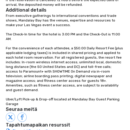
If the reservation is cancelled 72 hours before the expected date of 
arrival, the deposited money will be refunded.
Additional details
From executive gatherings to international conventions and trade 
shows, Mandalay Bay has the venues, expertise and resources to 
make your Las Vegas event a success.

The Check-In time for the hotel is 3:00 PM and the Check-Out is 11:00 
AM.

For the convenience of each attendee, a $50.00 Daily Resort Fee (plus 
applicable lodging taxes) is included in shared pricing and applied to 
each hotel room reservation. For all registered guests, the resort fee 
includes: In-room wireless internet access; unlimited local, domestic 
long distance (the 50 United States and DC) and toll-free calls; 
access to Paramount+ with SHOWTIME On Demand via in-room 
television; airline boarding pass printing; digital newspaper and 
magazine access; and fitness center access for guests 18+. 
Amenities, such as fitness center access, are subject to availability 
and guest demand.

Uber/Lyft Pick-up & Drop-off located at Mandalay Bay Guest Parking 
Garage
Seuraa meitä
Tapahtumapaikan resurssit