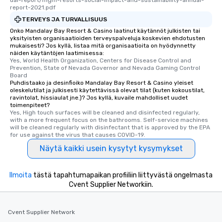
ual-report/mgm-resorts-social-impact-and-sustainability-annual-
report-2021.pdf
TERVEYS JA TURVALLISUUS
Onko Mandalay Bay Resort & Casino laatinut käytännöt julkisten tai
yksityisten organisaatioiden terveyspalveluja koskevien ehdotusten
mukaisesti? Jos kyllä, listaa mitä organisaatioita on hyödynnetty
näiden käytäntöjen laatimisessa:
Yes, World Health Organization, Centers for Disease Control and 
Prevention, State of Nevada Governor and Nevada Gaming Control 
Board
Puhdistaako ja desinfioiko Mandalay Bay Resort & Casino yleiset
oleskelutilat ja julkisesti käytettävissä olevat tilat (kuten kokoustilat,
ravintolat, hissiaulat jne.)? Jos kyllä, kuvaile mahdolliset uudet
toimenpiteet?
Yes, High touch surfaces will be cleaned and disinfected regularly, 
with a more frequent focus on the bathrooms. Self-service machines 
will be cleaned regularly with disinfectant that is approved by the EPA 
for use against the virus that causes COVID-19.
Näytä kaikki usein kysytyt kysymykset
Ilmoita
tästä tapahtumapaikan profiiliin liittyvästä ongelmasta
Cvent Supplier Networkiin.
Cvent Supplier Network