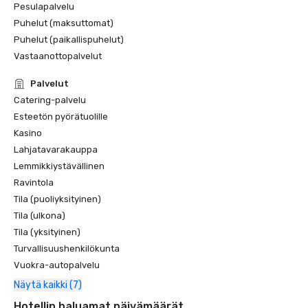
Pesulapalvelu
Puhelut (maksuttomat)
Puhelut (paikallispuhelut)
Vastaanottopalvelut
Palvelut
Catering-palvelu
Esteetön pyörätuolille
Kasino
Lahjatavarakauppa
Lemmikkiystävällinen
Ravintola
Tila (puoliyksityinen)
Tila (ulkona)
Tila (yksityinen)
Turvallisuushenkilökunta
Vuokra-autopalvelu
Näytä kaikki (7)
Hotellin haluamat päivämäärät