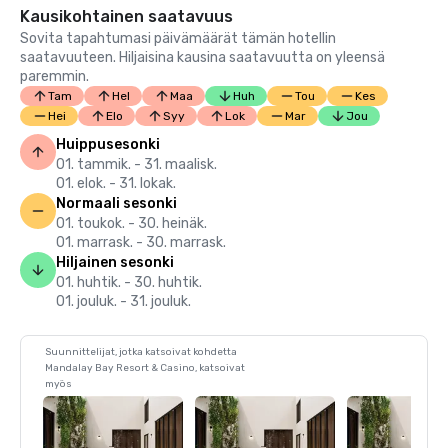
Kausikohtainen saatavuus
Sovita tapahtumasi päivämäärät tämän hotellin
saatavuuteen. Hiljaisina kausina saatavuutta on yleensä
paremmin.
Tam
Hel
Maa
Huh
Tou
Kes
Hei
Elo
Syy
Lok
Mar
Jou
Huippusesonki
01. tammik. - 31. maalisk.
01. elok. - 31. lokak.
Normaali sesonki
01. toukok. - 30. heinäk.
01. marrask. - 30. marrask.
Hiljainen sesonki
01. huhtik. - 30. huhtik.
01. jouluk. - 31. jouluk.
Suunnittelijat, jotka katsoivat kohdetta
Mandalay Bay Resort & Casino, katsoivat
myös