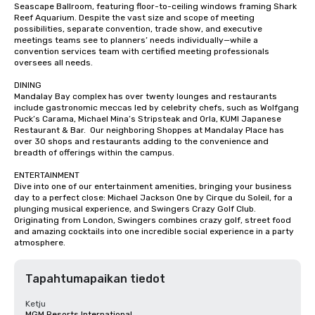
Seascape Ballroom, featuring floor-to-ceiling windows framing Shark 
Reef Aquarium. Despite the vast size and scope of meeting 
possibilities, separate convention, trade show, and executive 
meetings teams see to planners’ needs individually—while a 
convention services team with certified meeting professionals 
oversees all needs.

DINING

Mandalay Bay complex has over twenty lounges and restaurants 
include gastronomic meccas led by celebrity chefs, such as Wolfgang 
Puck’s Carama, Michael Mina’s Stripsteak and Orla, KUMI Japanese 
Restaurant & Bar.  Our neighboring Shoppes at Mandalay Place has 
over 30 shops and restaurants adding to the convenience and 
breadth of offerings within the campus.

ENTERTAINMENT

Dive into one of our entertainment amenities, bringing your business 
day to a perfect close: Michael Jackson One by Cirque du Soleil, for a 
plunging musical experience, and Swingers Crazy Golf Club. 
Originating from London, Swingers combines crazy golf, street food 
and amazing cocktails into one incredible social experience in a party 
atmosphere.
Tapahtumapaikan tiedot
Ketju
MGM Resorts International