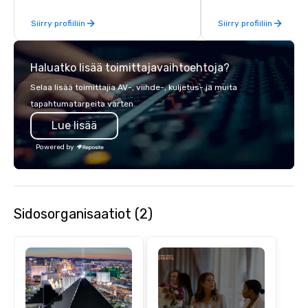
Producers to provide b
Siirry profiiliin
Siirry profiiliin
direct line of communi
unparalleled customer
Haluatko lisää toimittajavaihtoehtoja?
Selaa lisää toimittajia AV-, viihde-, kuljetus- ja muita
tapahtumatarpeita varten.
Lue lisää
Powered by
Sidosorganisaatiot (2)