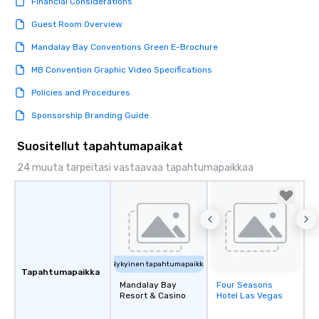
Financial Considerations
Guest Room Overview
Mandalay Bay Conventions Green E-Brochure
MB Convention Graphic Video Specifications
Policies and Procedures
Sponsorship Branding Guide
Suositellut tapahtumapaikat
24 muuta tarpeitasi vastaavaa tapahtumapaikkaa
Nykyinen tapahtumapaikka
Tapahtumapaikka
Mandalay Bay
Four Seasons
Removed from
Resort & Casino
Hotel Las Vegas
favorites