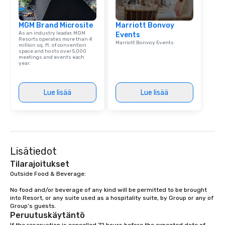
MGM Brand Microsite
Marriott Bonvoy
As an industry leader, MGM
Events
Resorts operates more than 4
Marriott Bonvoy Events
million sq. ft. of convention
space and hosts over 5,000
meetings and events each
year.
Lue lisää
Lue lisää
Lisätiedot
Tilarajoitukset
Outside Food & Beverage:

No food and/or beverage of any kind will be permitted to be brought 
into Resort, or any suite used as a hospitality suite, by Group or any of 
Group’s guests.
Peruutuskäytäntö