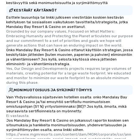
kestävyyttä sekä monimuotoisuutta ja syrjimättömyyttä
KESTÄVÄT KÄYTÄNNÖT
Esittele lausuntoja tai linkki julkiseen viestintään koskien kestävän
kehityksen tai sosiaalisen vaikutuksen tavoitteita/strategioita, jotka
Mandalay Bay Resort & Casino on asettanut.
Grounded by our company values, Focused on What Matters: 
Embracing Humanity and Protecting the Planet articulates our purpose 
and our commitment to a set of priorities and goals we hope will 
generate actions that can have an enduring impact on the world.
Onko Mandalay Bay Resort & Casino ottanut käyttöön strategian, jossa
keskitytään jätteiden (kuten muovien, paperien ja pahvien) eliminointiin
ja vähentämiseen? Jos kyllä, selosta käytössä oleva jätteiden
eliminointi- ja vähentämisstrategia.
Yes, Our Design and Developments projects requires large volumes of 
materials, creating potential for a large waste footprint. We educated 
and monitor to minimize our waste footprint to an absolute minimum 
during this phase.
MONIMUOTOISUUS JA SYRJIMÄTTÖMYYS
Vain Yhdysvalloissa sijaitsevien hotellien osalta: onko Mandalay Bay
Resort & Casino ja/tai emoyhtiö sertifioitu monimuotoisen
omistuspohjan (51 %) yritystoiminnaksi (BE)? Jos kyllä, ilmoita, mikä
seuraavista sertifioinneista on myönnetty:
Ei vastausta.
Jos Mandalay Bay Resort & Casino on julkaissut raportin koskien sen
sitoumuksia ja hankkeita monimuotoisuuden, yhdenvertaisuuden ja
syrjimättömyyden osalta, anna linkki siihen.
https://www.mgmresorts.com/content/dam/MGM/corporate/csr/ann