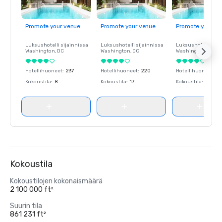
Promote your venue
Promote your venue
Promote your ve
Luksushotelli sijainnissa
Luksushotelli sijainnissa
Luksushotelli sija
Washington
, DC
Washington
, DC
Washington
, DC
Hotellihuoneet
:
237
Hotellihuoneet
:
220
Hotellihuoneet
:
23
Kokoustila
:
8
Kokoustila
:
17
Kokoustila
:
8
Kokoustila
Kokoustilojen kokonaismäärä
2 100 000 ft²
Suurin tila
861 231 ft²