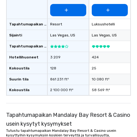
Tapahtumapaikan tyyppi
Resort
Luksushotelli
Sijainti
Las Vegas
, US
Las Vegas
, US
Tapahtumapaikan luokitus
Hotellihuoneet
3 209
424
Kokoustila
128
25
Suurin tila
861 231 ft²
10 080 ft²
Kokoustila
2 100 000 ft²
58 569 ft²
Tapahtumapaikan Mandalay Bay Resort & Casino
usein kysytyt kysymykset
Tutustu tapahtumapaikan Mandalay Bay Resort & Casino usein
kysyttyihin kysymyksiin koskien terveyttä ja turvallisuutta,