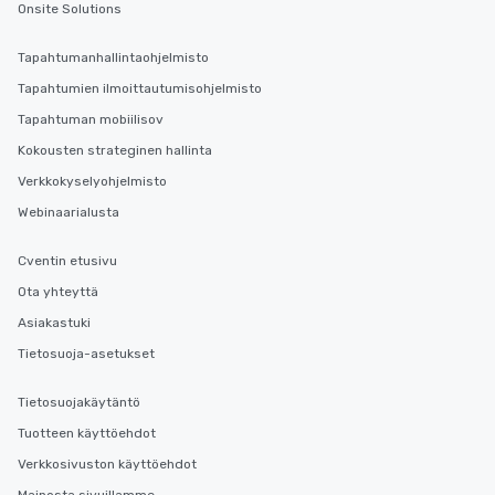
Onsite Solutions
Tapahtumanhallintaohjelmisto
Tapahtumien ilmoittautumisohjelmisto
Tapahtuman mobiilisov
Kokousten strateginen hallinta
Verkkokyselyohjelmisto
Webinaarialusta
Cventin etusivu
Ota yhteyttä
Asiakastuki
Tietosuoja-asetukset
Tietosuojakäytäntö
Tuotteen käyttöehdot
Verkkosivuston käyttöehdot