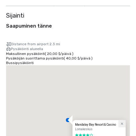
muuta
Sijainti
Saapuminen tänne
Distance from airport 2.3 mi
Pysäköinti alueella
Maksullinen pysäköinti
(
20,00 $
/
päivä
)
Pysäköijän suorittama pysäköinti
(
40,00 $
/
päivä
)
Bussipysäköinti
Mandalay Bay Resort & Casino
Lomakeskus
4 / 5