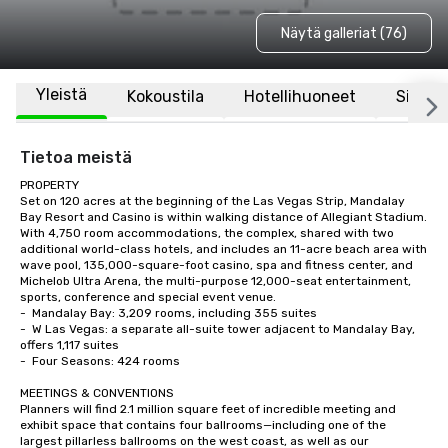
Näytä galleriat (76)
Yleistä
Kokoustila
Hotellihuoneet
Sijaint
Tietoa meistä
PROPERTY

Set on 120 acres at the beginning of the Las Vegas Strip, Mandalay 
Bay Resort and Casino is within walking distance of Allegiant Stadium.  
With 4,750 room accommodations, the complex, shared with two 
additional world-class hotels, and includes an 11-acre beach area with 
wave pool, 135,000-square-foot casino, spa and fitness center, and 
Michelob Ultra Arena, the multi-purpose 12,000-seat entertainment, 
sports, conference and special event venue.    

-	Mandalay Bay: 3,209 rooms, including 355 suites

-	W Las Vegas: a separate all-suite tower adjacent to Mandalay Bay, 
offers 1,117 suites

-	Four Seasons: 424 rooms

MEETINGS & CONVENTIONS

Planners will find 2.1 million square feet of incredible meeting and 
exhibit space that contains four ballrooms—including one of the 
largest pillarless ballrooms on the west coast, as well as our 