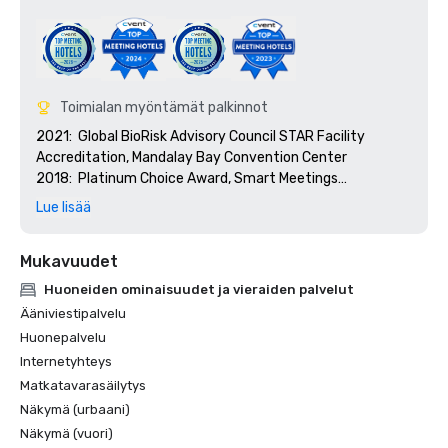
Toimialan myöntämät palkinnot
2021:  Global BioRisk Advisory Council STAR Facility 
Accreditation, Mandalay Bay Convention Center

2018:  Platinum Choice Award, Smart Meetings

2018:  Best Of Award, Meetings Today

Lue lisää
2017:  Platinum Choice Award, Smart Meetings

2017:  Best Convention Center Hotel, Smart Meetings

Mukavuudet
2016:  Best Convention Center Hotel, Smart Meetings

2016:  Gold Key Award, Meetings & Conventions

Huoneiden ominaisuudet ja vieraiden palvelut
2016:  Pinnacle Award - Best Gaming Property, 
Ääniviestipalvelu
Successful Meetings

Huonepalvelu
2016:  Best of Award, Meetings Today
Internetyhteys
Matkatavarasäilytys
Näkymä (urbaani)
Näkymä (vuori)