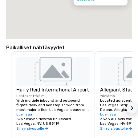
Paikalliset nähtävyydet
Harry Reid International Airport
Allegiant Stadi
Lentokenttä
2 mi
Yöelämä
With multiple inbound and outbound 
Located adjacent to 
flights daily and nonstop service from 
Las Vegas Strip and M
most major cities, Las Vegas is easy on 
Delano, Allegiant Stad
your time and budget.

Lue lisää
events destination, h
Lue lisää
5757 Wayne Newton Boulevard
arrival of the NFL's ic
3333 Al Davis Way
Las Vegas offers a myriad of options 
Las Vegas, NV, US 89119
2020.  Allegiant Stad
Las Vegas, NV 89118
including bus, taxi, Uber/Lyft, shuttles 
located for both visito
Siirry sivustolle
Siirry sivustolle
and private transportation to/from Harry 
enclosed and climate-
Reid International Airport.

capacity of 65,000. T