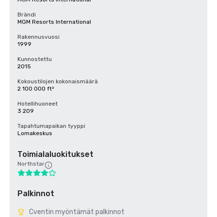
Brändi
MGM Resorts International
Rakennusvuosi
1999
Kunnostettu
2015
Kokoustilojen kokonaismäärä
2 100 000 ft²
Hotellihuoneet
3 209
Tapahtumapaikan tyyppi
Lomakeskus
Toimialaluokitukset
Northstar
Palkinnot
Cventin myöntämät palkinnot