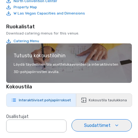
North Convention Center
Property Map
W Las Vegas Capacities and Dimensions
Ruokalistat
Download catering menus for this venue.
Catering Menu
Tutustu kokoustiloihin
Löydä täydellinen tila asettelukaavioiden ja interaktiivisten
3D-pohjapiirrosten avulla.
Kokoustila
Interaktiiviset pohjapiirrokset
Kokoustila taulukkona
Osallistujat
Suodattimet