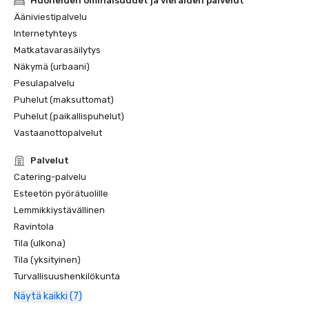
Huoneiden ominaisuudet ja vieraiden palvelut
Ääniviestipalvelu
Internetyhteys
Matkatavarasäilytys
Näkymä (urbaani)
Pesulapalvelu
Puhelut (maksuttomat)
Puhelut (paikallispuhelut)
Vastaanottopalvelut
Palvelut
Catering-palvelu
Esteetön pyörätuolille
Lemmikkiystävällinen
Ravintola
Tila (ulkona)
Tila (yksityinen)
Turvallisuushenkilökunta
Näytä kaikki (7)