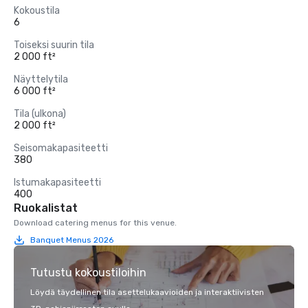
Kokoustila
6
Toiseksi suurin tila
2 000 ft²
Näyttelytila
6 000 ft²
Tila (ulkona)
2 000 ft²
Seisomakapasiteetti
380
Istumakapasiteetti
400
Ruokalistat
Download catering menus for this venue.
Banquet Menus 2026
Tutustu kokoustiloihin
Löydä täydellinen tila asettelukaavioiden ja interaktiivisten