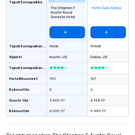
Tapahtumapaikka
The Stephen F
Hotel ZaZa Dallas
Removed from
Austin Royal
favorites
Sonesta Hotel
Tapahtumapaikan tyyppi
Hotel
Hotelli
Sijainti
Austin
, US
Dallas
, US
Tapahtumapaikan luokitus
Hotellihuoneet
190
167
Kokoustila
6
6
Suurin tila
3 600 ft²
4 158 ft²
Kokoustila
6 000 ft²
9 480 ft²