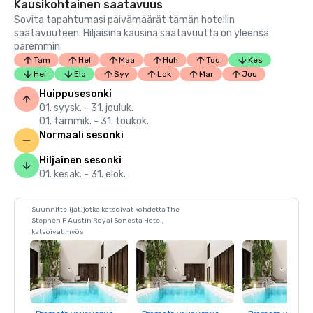
Kausikohtainen saatavuus
Sovita tapahtumasi päivämäärät tämän hotellin
saatavuuteen. Hiljaisina kausina saatavuutta on yleensä
paremmin.
Tam
Hel
Maa
Huh
Tou
Kes
Hei
Elo
Syy
Lok
Mar
Jou
Huippusesonki
01. syysk. - 31. jouluk.
01. tammik. - 31. toukok.
Normaali sesonki
Hiljainen sesonki
01. kesäk. - 31. elok.
Suunnittelijat, jotka katsoivat kohdetta The
Stephen F Austin Royal Sonesta Hotel,
katsoivat myös