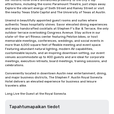
our historic hotel offers unmatched proximity to the city’s top 
attractions, including the iconic Paramount Theatre, just steps away. 
Explore the vibrant energy of Sixth Street and Rainey Street or visit 
the nearby Texas State Capitol and The University of Texas at Austin.

Unwind in beautifully appointed guest rooms and suites where 
authentic Texas hospitality shines. Savor elevated dining experiences 
and enjoy handcrafted cocktails at Stephen F’s Bar & Terrace, the only 
outdoor terrace overlooking Congress Avenue. Stay active in our 
state-of-the-art fitness center featuring Peloton bikes, or host 
memorable meetings, conferences, weddings, and social events in 
more than 6,000 square feet of flexible meeting and event space. 
Featuring abundant natural lighting, modern AV capabilities, 
customizable layouts, and an inspiring downtown setting, our event 
venues accommodate up to 400 guests and are ideal for corporate 
meetings, executive retreats, board meetings, training sessions, and 
celebrations.

Conveniently located in downtown Austin near entertainment, dining, 
and major business districts, The Stephen F. Austin Royal Sonesta 
Hotel delivers an elevated experience for business and leisure 
travelers alike.

Long Live the Guest at the Royal Sonesta.
Tapahtumapaikan tiedot