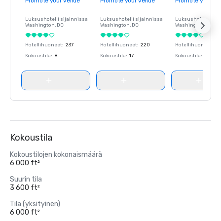
Promote your venue
Promote your venue
Promote your ve
Luksushotelli sijainnissa
Luksushotelli sijainnissa
Luksushotelli sija
Washington
, DC
Washington
, DC
Washington
, DC
Hotellihuoneet
:
237
Hotellihuoneet
:
220
Hotellihuoneet
:
23
Kokoustila
:
8
Kokoustila
:
17
Kokoustila
:
8
Kokoustila
Kokoustilojen kokonaismäärä
6 000 ft²
Suurin tila
3 600 ft²
Tila (yksityinen)
6 000 ft²