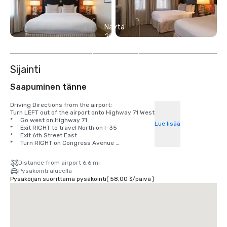
Näytä
20
muuta
Sijainti
Saapuminen tänne
Driving Directions from the airport:

Turn LEFT out of the airport onto Highway 71 West

*     Go west on Highway 71 

Lue lisää
*     Exit RIGHT to travel North on I-35 

*     Exit 6th Street East 

*     Turn RIGHT on Congress Avenue 

*     Turn RIGHT to the hotel at 7th Street.
Distance from airport 6.6 mi
Pysäköinti alueella
Pysäköijän suorittama pysäköinti
(
58,00 $
/
päivä
)