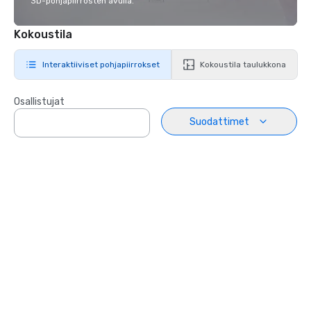
3D-pohjapiirrosten avulla.
Kokoustila
Interaktiiviset pohjapiirrokset
Kokoustila taulukkona
Osallistujat
Suodattimet