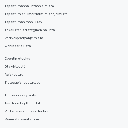
Tapahtumanhallintaohjelmisto
Tapahtumien ilmoittautumisohjelmisto
Tapahtuman mobiilisov
Kokousten strateginen hallinta
Verkkokyselyohjelmisto
Webinaarialusta
Cventin etusivu
Ota yhteyttä
Asiakastuki
Tietosuoja-asetukset
Tietosuojakäytäntö
Tuotteen käyttöehdot
Verkkosivuston käyttöehdot
Mainosta sivuillamme