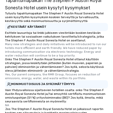
Tapahtumapaikan The Stephen F Austin Royal
Sonesta Hotel usein kysytyt kysymykset
Tutustu tapahtumapaikan The Stephen F Austin Royal Sonesta Hotel
usein kysyttyihin kysymyksiin koskien terveyttä ja turvallisuutta,
kestävyyttä sekä monimuotoisuutta ja syrjimättömyyttä
KESTÄVÄT KÄYTÄNNÖT
Esittele lausuntoja tai linkki julkiseen viestintään koskien kestävän
kehityksen tai sosiaalisen vaikutuksen tavoitteita/strategioita, jotka
The Stephen F Austin Royal Sonesta Hotel on asettanut.
Many new strategies and daily initiatives will be introduced to run our 
hotels more efficient and earth friendly. We have reduced paper by 
introducing communication via electronic technology. Energy and 
water reduction will continue to be a top priority.
Onko The Stephen F Austin Royal Sonesta Hotel ottanut käyttöön
strategian, jossa keskitytään jätteiden (kuten muovien, paperien ja
pahvien) eliminointiin ja vähentämiseen? Jos kyllä, selosta käytössä
oleva jätteiden eliminointi- ja vähentämisstrategia.
Yes, Our parent company, the RMR Group, focuses on reduction of 
emissions, energy, water, and waste within its portfolio.
MONIMUOTOISUUS JA SYRJIMÄTTÖMYYS
Vain Yhdysvalloissa sijaitsevien hotellien osalta: onko The Stephen F
Austin Royal Sonesta Hotel ja/tai emoyhtiö sertifioitu monimuotoisen
omistuspohjan (51 %) yritystoiminnaksi (BE)? Jos kyllä, ilmoita, mikä
seuraavista sertifioinneista on myönnetty:
NA
Jos The Stephen F Austin Royal Sonesta Hotel on julkaissut raportin
koskien sen sitoumuksia ja hankkeita monimuotoisuuden,