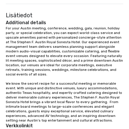
Lisätiedot
Additional details
For your Austin meeting, conference, wedding, gala, reunion, holiday 
party, or special celebration, you can expect world-class service and 
upscale amenities paired with personalized concierge-style attention 
at The Stephen F. Austin Royal Sonesta Hotel. Our experienced event 
management team delivers seamless planning support alongside 
modern audio-visual capabilities, customizable catering, and flexible 
event venues designed to elevate every occasion. Featuring naturally 
lit meeting spaces, sophisticated décor, and a prime downtown Austin 
location, our venues are ideal for corporate meetings, executive 
retreats, training sessions, weddings, milestone celebrations, and 
social events of all sizes.

We know the secret recipe for a successful meeting or memorable 
event. With unique and distinctive venues, luxury accommodations, 
authentic Texas hospitality, and expertly crafted catering designed to 
deliver memorable culinary experiences, The Stephen F. Austin Royal 
Sonesta Hotel brings a vibrant local flavor to every gathering.  From 
intimate board meetings to large-scale conferences and elegant 
celebrations, guests enjoy exceptional service, elevated culinary 
experiences, advanced AV technology, and an inspiring downtown 
setting near Austin’s top entertainment and cultural attractions.
Verkkolinkit