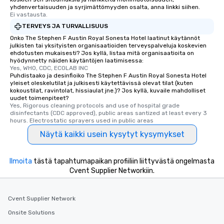
yhdenvertaisuuden ja syrjimättömyyden osalta, anna linkki siihen.
Ei vastausta.
TERVEYS JA TURVALLISUUS
Onko The Stephen F Austin Royal Sonesta Hotel laatinut käytännöt
julkisten tai yksityisten organisaatioiden terveyspalveluja koskevien
ehdotusten mukaisesti? Jos kyllä, listaa mitä organisaatioita on
hyödynnetty näiden käytäntöjen laatimisessa:
Yes, WHO, CDC, ECOLAB INC
Puhdistaako ja desinfioiko The Stephen F Austin Royal Sonesta Hotel
yleiset oleskelutilat ja julkisesti käytettävissä olevat tilat (kuten
kokoustilat, ravintolat, hissiaulat jne.)? Jos kyllä, kuvaile mahdolliset
uudet toimenpiteet?
Yes, Rigorous cleaning protocols and use of hospital grade 
disinfectants (CDC approved), public areas santized at least every 3 
hours. Electrostatic sprayers used in public areas
Näytä kaikki usein kysytyt kysymykset
Ilmoita
tästä tapahtumapaikan profiiliin liittyvästä ongelmasta
Cvent Supplier Networkiin.
Cvent Supplier Network
Onsite Solutions