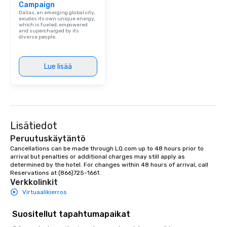
Campaign
Dallas, an emerging global city,
exudes its own unique energy,
which is fueled, empowered
and supercharged by its
diverse people.
Lue lisää
Lisätiedot
Peruutuskäytäntö
Cancellations can be made through LQ.com up to 48 hours prior to 
arrival but penalties or additional charges may still apply as 
determined by the hotel. For changes within 48 hours of arrival, call 
Reservations at (866)725-1661.
Verkkolinkit
Virtuaalikierros
Suositellut tapahtumapaikat