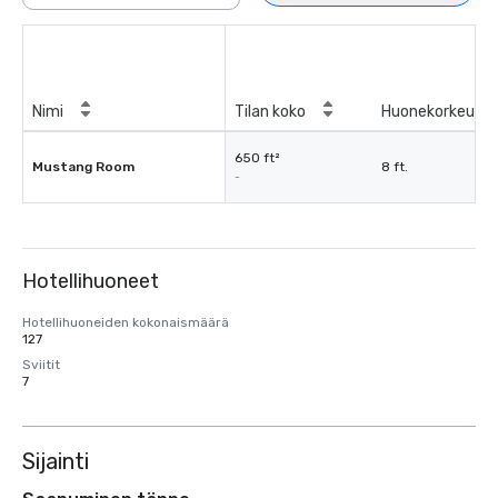
Nimi
Tilan koko
Huonekorkeus
650 ft²
Mustang Room
8 ft.
-
Hotellihuoneet
Hotellihuoneiden kokonaismäärä
127
Sviitit
7
Sijainti