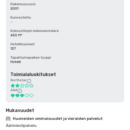
Rakennusvuosi
2001
Kunnostettu
-
Kokoustilojen kokonaismäärä
650 ft²
Hotellihuoneet
127
Tapahtumapaikan tyyppi
Hotelli
Toimialaluokitukset
Northstar
AAA
Mukavuudet
Huoneiden ominaisuudet ja vieraiden palvelut
Ääniviestipalvelu