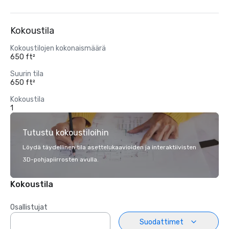
Kokoustila
Kokoustilojen kokonaismäärä
650 ft²
Suurin tila
650 ft²
Kokoustila
1
Tutustu kokoustiloihin
Löydä täydellinen tila asettelukaavioiden ja interaktiivisten
3D-pohjapiirrosten avulla.
Kokoustila
Osallistujat
Suodattimet