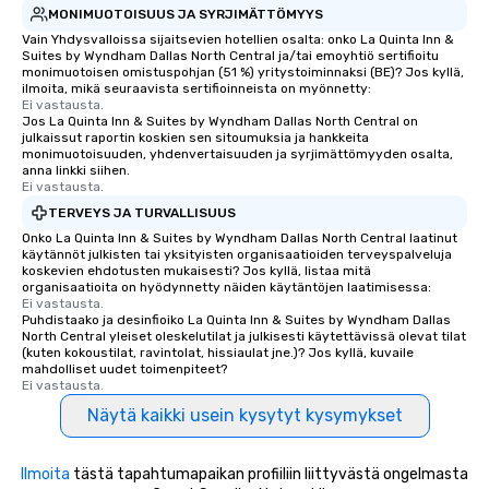
MONIMUOTOISUUS JA SYRJIMÄTTÖMYYS
Vain Yhdysvalloissa sijaitsevien hotellien osalta: onko La Quinta Inn &
Suites by Wyndham Dallas North Central ja/tai emoyhtiö sertifioitu
monimuotoisen omistuspohjan (51 %) yritystoiminnaksi (BE)? Jos kyllä,
ilmoita, mikä seuraavista sertifioinneista on myönnetty:
Ei vastausta.
Jos La Quinta Inn & Suites by Wyndham Dallas North Central on
julkaissut raportin koskien sen sitoumuksia ja hankkeita
monimuotoisuuden, yhdenvertaisuuden ja syrjimättömyyden osalta,
anna linkki siihen.
Ei vastausta.
TERVEYS JA TURVALLISUUS
Onko La Quinta Inn & Suites by Wyndham Dallas North Central laatinut
käytännöt julkisten tai yksityisten organisaatioiden terveyspalveluja
koskevien ehdotusten mukaisesti? Jos kyllä, listaa mitä
organisaatioita on hyödynnetty näiden käytäntöjen laatimisessa:
Ei vastausta.
Puhdistaako ja desinfioiko La Quinta Inn & Suites by Wyndham Dallas
North Central yleiset oleskelutilat ja julkisesti käytettävissä olevat tilat
(kuten kokoustilat, ravintolat, hissiaulat jne.)? Jos kyllä, kuvaile
mahdolliset uudet toimenpiteet?
Ei vastausta.
Näytä kaikki usein kysytyt kysymykset
Ilmoita
tästä tapahtumapaikan profiiliin liittyvästä ongelmasta