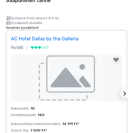
Saapuminen tänne
Distance from airport 8.5 mi
Pysäköinti alueella
Ilmainen pysäköinti
AC Hotel Dallas by the Galleria
The 
Hotelli
Hotell
Red Roof Inn
North Dallas -
Park Central
Removed from favorites
Rem
Kokoustila
:
10
Kokous
otel Dallas
Hotellihuoneet
:
140
Hotell
he Galleria
Kokoustilojen kokonaismäärä
:
14 911 ft²
Kokous
Suurin tila
:
7 500 ft²
Suurin 