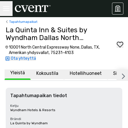
Tapahtumapaikat
La Quinta Inn & Suites by
Wyndham Dallas North
Central
10001 North Central Expressway None, Dallas, TX,
Amerikan yhdysvallat, 75231-4103
Ota yhteyttä
Yleistä
Kokoustila
Hotellihuoneet
Sijaint
Tapahtumapaikan tiedot
Ketju
Wyndham Hotels & Resorts
Brändi
La Quinta by Wyndham