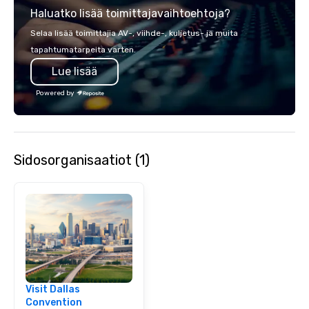
Haluatko lisää toimittajavaihtoehtoja?
300 people, Robot Buil
up to 500 people, Robo
Selaa lisää toimittajia AV-, viihde-, kuljetus- ja muita
200 people, and combin
tapahtumatarpeita varten.
to 800 people!
Lue lisää
Powered by
Sidosorganisaatiot (1)
Visit Dallas
Convention