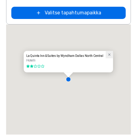
Extended
Valitse tapahtumapaikka
Stay America
Dallas - North
- Park Central
La Quinta Inn & Suites by Wyndham Dallas North Central
Hotelli
2 / 5