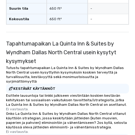
Suurin tila
650 ft²
-
Kokoustila
650 ft²
-
Tapahtumapaikan La Quinta Inn & Suites by
Wyndham Dallas North Central usein kysytyt
kysymykset
Tutustu tapahtumapaikan La Quinta Inn & Suites by Wyndham Dallas
North Central usein kysyttyihin kysymyksiin koskien terveyttä ja
turvallisuutta, kestävyyttä sekä monimuotoisuutta ja
syrjimättömyyttä
KESTÄVÄT KÄYTÄNNÖT
Esittele lausuntoja tai linkki julkiseen viestintään koskien kestävän
kehityksen tai sosiaalisen vaikutuksen tavoitteita/strategioita, jotka
La Quinta Inn & Suites by Wyndham Dallas North Central on asettanut.
Ei vastausta.
Onko La Quinta Inn & Suites by Wyndham Dallas North Central ottanut
käyttöön strategian, jossa keskitytään jätteiden (kuten muovien,
paperien ja pahvien) eliminointiin ja vähentämiseen? Jos kyllä, selosta
käytössä oleva jätteiden eliminointi- ja vähentämisstrategia.
Ei vastausta.