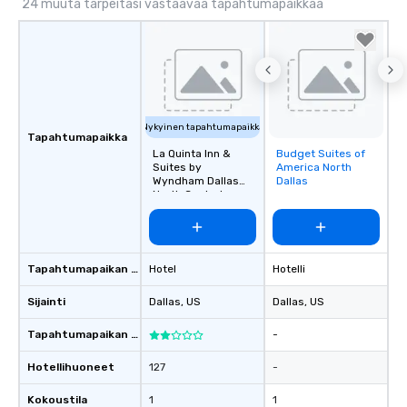
24 muuta tarpeitasi vastaavaa tapahtumapaikkaa
Nykyinen tapahtumapaikka
Tapahtumapaikka
La Quinta Inn &
Budget Suites of
Removed from
Suites by
America North
favorites
Wyndham Dallas
Dallas
North Central
Tapahtumapaikan tyyppi
Hotel
Hotelli
Sijainti
Dallas
, US
Dallas
, US
Tapahtumapaikan luokitus
-
Hotellihuoneet
127
-
Kokoustila
1
1