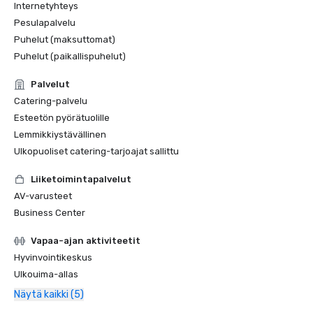
Internetyhteys
Pesulapalvelu
Puhelut (maksuttomat)
Puhelut (paikallispuhelut)
Palvelut
Catering-palvelu
Esteetön pyörätuolille
Lemmikkiystävällinen
Ulkopuoliset catering-tarjoajat sallittu
Liiketoimintapalvelut
AV-varusteet
Business Center
Vapaa-ajan aktiviteetit
Hyvinvointikeskus
Ulkouima-allas
Näytä kaikki (5)