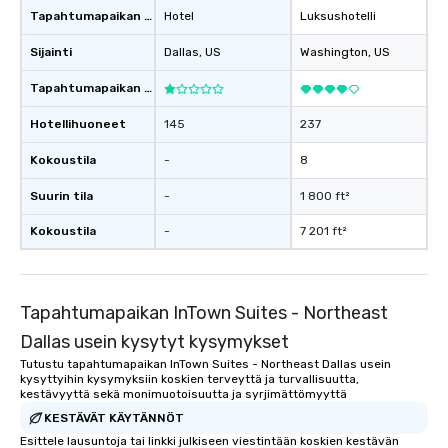
Tapahtumapaikan tyyppi
Hotel
Luksushotelli
Sijainti
Dallas
, US
Washington
, US
Tapahtumapaikan luokitus
Hotellihuoneet
145
237
Kokoustila
-
8
Suurin tila
-
1 800 ft²
Kokoustila
-
7 201 ft²
Tapahtumapaikan InTown Suites - Northeast
Dallas usein kysytyt kysymykset
Tutustu tapahtumapaikan InTown Suites - Northeast Dallas usein
kysyttyihin kysymyksiin koskien terveyttä ja turvallisuutta,
kestävyyttä sekä monimuotoisuutta ja syrjimättömyyttä
KESTÄVÄT KÄYTÄNNÖT
Esittele lausuntoja tai linkki julkiseen viestintään koskien kestävän