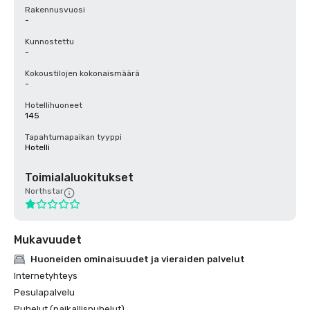
Rakennusvuosi
-
Kunnostettu
-
Kokoustilojen kokonaismäärä
-
Hotellihuoneet
145
Tapahtumapaikan tyyppi
Hotelli
Toimialaluokitukset
Northstar
Mukavuudet
Huoneiden ominaisuudet ja vieraiden palvelut
Internetyhteys
Pesulapalvelu
Puhelut (paikallispuhelut)