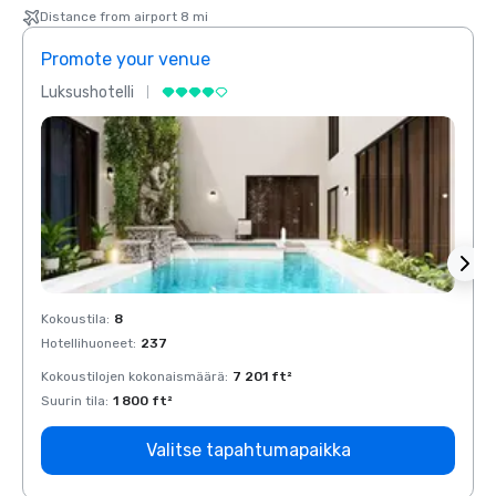
Distance from airport 8 mi
Promote your venue
Prom
Luksushotelli
Luksu
Kokoustila
:
8
Kokous
Hotellihuoneet
:
237
Hotell
Kokoustilojen kokonaismäärä
:
7 201 ft²
Kokous
Suurin tila
:
1 800 ft²
Suurin 
Valitse tapahtumapaikka