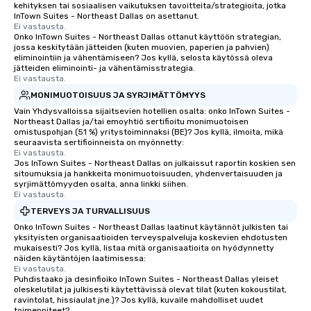
kehityksen tai sosiaalisen vaikutuksen tavoitteita/strategioita, jotka
InTown Suites - Northeast Dallas on asettanut.
Ei vastausta.
Onko InTown Suites - Northeast Dallas ottanut käyttöön strategian,
jossa keskitytään jätteiden (kuten muovien, paperien ja pahvien)
eliminointiin ja vähentämiseen? Jos kyllä, selosta käytössä oleva
jätteiden eliminointi- ja vähentämisstrategia.
Ei vastausta.
MONIMUOTOISUUS JA SYRJIMÄTTÖMYYS
Vain Yhdysvalloissa sijaitsevien hotellien osalta: onko InTown Suites -
Northeast Dallas ja/tai emoyhtiö sertifioitu monimuotoisen
omistuspohjan (51 %) yritystoiminnaksi (BE)? Jos kyllä, ilmoita, mikä
seuraavista sertifioinneista on myönnetty:
Ei vastausta.
Jos InTown Suites - Northeast Dallas on julkaissut raportin koskien sen
sitoumuksia ja hankkeita monimuotoisuuden, yhdenvertaisuuden ja
syrjimättömyyden osalta, anna linkki siihen.
Ei vastausta.
TERVEYS JA TURVALLISUUS
Onko InTown Suites - Northeast Dallas laatinut käytännöt julkisten tai
yksityisten organisaatioiden terveyspalveluja koskevien ehdotusten
mukaisesti? Jos kyllä, listaa mitä organisaatioita on hyödynnetty
näiden käytäntöjen laatimisessa:
Ei vastausta.
Puhdistaako ja desinfioiko InTown Suites - Northeast Dallas yleiset
oleskelutilat ja julkisesti käytettävissä olevat tilat (kuten kokoustilat,
ravintolat, hissiaulat jne.)? Jos kyllä, kuvaile mahdolliset uudet
toimenpiteet?