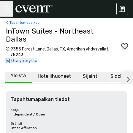
Tapahtumapaikat
InTown Suites - Northeast
Dallas
9355 Forest Lane, Dallas, TX, Amerikan yhdysvallat,
75243
Ota yhteyttä
Yleistä
Hotellihuoneet
Sijainti
Sidokset
Tapahtumapaikan tiedot
Ketju
Independent / Other
Brändi
Other Affiliation