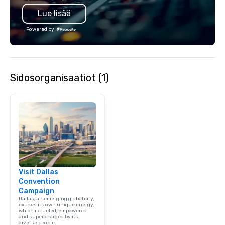
also a certified WOSB.
Lue lisää
Powered by
Sidosorganisaatiot (1)
Visit Dallas
Convention
Campaign
Dallas, an emerging global city,
exudes its own unique energy,
which is fueled, empowered
and supercharged by its
diverse people.