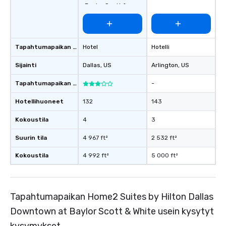
Baylor Scott &
Since the menu is alre
White
have nothing to worry 
remember to submit ah
date any dietary restr
Tapahtumapaikan tyyppi
Hotel
Hotelli
allergies for anyone in
Feel Like a VIP at Each
Sijainti
Dallas
, US
Arlington
, US
Smacking Foodie Tours
group members never 
Tapahtumapaikan luokitus
-
about waiting in line to
Hotellihuoneet
132
143
restaurant or being sh
than desirable table. O
Kokoustila
4
3
everyone is treated lik
immediate seating upon
Suurin tila
4 967 ft²
2 532 ft²
What’s more, your gro
Kokoustila
4 992 ft²
5 000 ft²
a special warm welcom
from the restaurant c
be printed featuring yo
which can be an added 
Tapahtumapaikan Home2 Suites by Hilton Dallas
those Instagram mome
Downtown at Baylor Scott & White usein kysytyt
For added ease, we ca
transportation pick-up