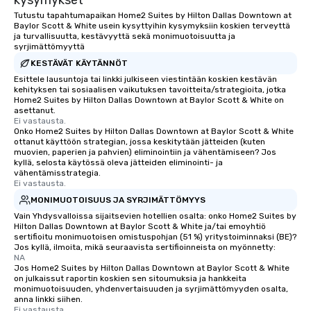
kysymykset
as well as an event ph
Tutustu tapahtumapaikan Home2 Suites by Hilton Dallas Downtown at
for groups that desire 
Baylor Scott & White usein kysyttyihin kysymyksiin koskien terveyttä
experience, we can als
ja turvallisuutta, kestävyyttä sekä monimuotoisuutta ja
syrjimättömyyttä
an evening helicopter 
KESTÄVÄT KÄYTÄNNÖT
glittering lights of The S
Esittele lausuntoja tai linkki julkiseen viestintään koskien kestävän
Memorable Experience f
kehityksen tai sosiaalisen vaikutuksen tavoitteita/strategioita, jotka
Smacking Foodie Tours
Home2 Suites by Hilton Dallas Downtown at Baylor Scott & White on
to gather and dine tha
asettanut.
Ei vastausta.
experienced, and all ar
Onko Home2 Suites by Hilton Dallas Downtown at Baylor Scott & White
remember. Our one-of-
ottanut käyttöön strategian, jossa keskitytään jätteiden (kuten
muovien, paperien ja pahvien) eliminointiin ja vähentämiseen? Jos
are special, from the fi
kyllä, selosta käytössä oleva jätteiden eliminointi- ja
last. It’s an experienc
vähentämisstrategia.
will reminisce about lo
Ei vastausta.
leave. Location, Location, Location
MONIMUOTOISUUS JA SYRJIMÄTTÖMYYS
One of the best reason
Vain Yhdysvalloissa sijaitsevien hotellien osalta: onko Home2 Suites by
convenient and efficie
Hilton Dallas Downtown at Baylor Scott & White ja/tai emoyhtiö
sertifioitu monimuotoisen omistuspohjan (51 %) yritystoiminnaksi (BE)?
experience is designed
Jos kyllä, ilmoita, mikä seuraavista sertifioinneista on myönnetty:
restaurants are within
NA
Jos Home2 Suites by Hilton Dallas Downtown at Baylor Scott & White
walking distance of ea
on julkaissut raportin koskien sen sitoumuksia ja hankkeita
short stroll allows you
monimuotoisuuden, yhdenvertaisuuden ja syrjimättömyyden osalta,
members a chance to 
anna linkki siihen.
Ei vastausta.