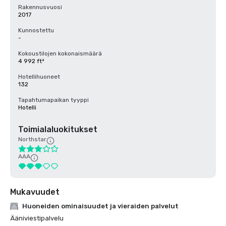
Rakennusvuosi
2017
Kunnostettu
-
Kokoustilojen kokonaismäärä
4 992 ft²
Hotellihuoneet
132
Tapahtumapaikan tyyppi
Hotelli
Toimialaluokitukset
Northstar
AAA
Mukavuudet
Huoneiden ominaisuudet ja vieraiden palvelut
Ääniviestipalvelu