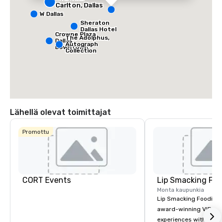
Carlton, Dallas
W Dallas
Sheraton
Dallas Hotel
Crowne Plaza
The Adolphus,
Dallas
Autograph
Downtown
Collection
Lähellä olevat toimittajat
Promottu
CORT Events
Lip Smacking Foo
Monta kaupunkia
Lip Smacking Foodie T
award-winning VIP gro
experiences with visits