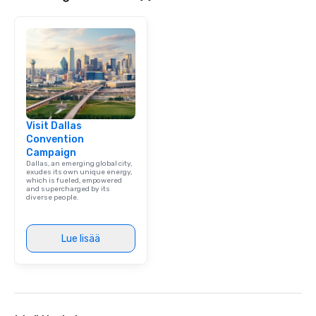
that are sure to add ne
meeting events, from 
team building. All-Inclusive Group
Dining When meeting p
corporate group event
Smacking Foodie Tours,
group is assured a top
experience with three 
Visit Dallas
signature dishes at ea
Convention
Our affordable tours a
Campaign
person with tax and gr
Dallas, an emerging global city,
included. The only thi
exudes its own unique energy,
which is fueled, empowered
are drinks. However, 
and supercharged by its
diverse people.
package upgrade is ava
provides guests a sign
at various stops. Build Your Network
Lue lisää
Our exclusive experien
ultimate networking op
a typical sit-down dinn
to engage the person t
right of you. Because 