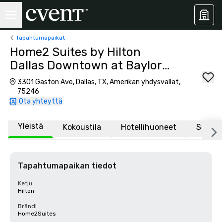
Tapahtumapaikat
Home2 Suites by Hilton
Dallas Downtown at Baylor
Scott & White
3301 Gaston Ave, Dallas, TX, Amerikan yhdysvallat,
75246
Ota yhteyttä
Yleistä
Kokoustila
Hotellihuoneet
Sijaint
Tapahtumapaikan tiedot
Ketju
Hilton
Brändi
Home2Suites