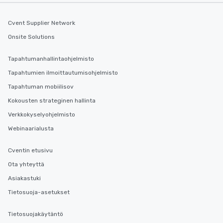
selected dishes are cu
high standards to ensu
Cvent Supplier Network
delight any palate. Tours Available
Onsite Solutions
from Day to Night With
group experience, bookin
Tapahtumanhallintaohjelmisto
key. Whether you desir
business hours or earl
Tapahtumien ilmoittautumisohjelmisto
after work, we can coo
Tapahtuman mobiilisov
you to provide options 
Kokousten strateginen hallinta
needs. Go for as Long or as Short as
You Like Along with fle
Verkkokyselyohjelmisto
scheduling, Lip Smack
Webinaarialusta
Tours also provides a 
durations. Our shortes
Cventin etusivu
2.5 hours; our longest 
Ota yhteyttä
hours, with optional 
incentives.
Asiakastuki
Tietosuoja-asetukset
Tietosuojakäytäntö