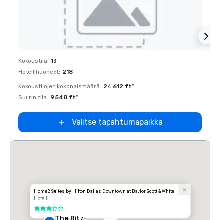
Removed from favorites
Rem
Kokoustila
:
13
Kokous
Hotellihuoneet
:
218
Hotell
Kokoustilojen kokonaismäärä
:
24 612 ft²
Kokous
Suurin tila
:
9 548 ft²
Suurin 
Valitse tapahtumapaikka
t
Home2 Suites by Hilton Dallas Downtown at Baylor Scott & White
Hotelli
3 / 5
The Ritz-