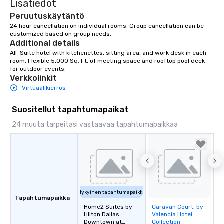
Lisätiedot
place at multiple resta
walking in between, th
Peruutuskäytäntö
countless opportunitie
24 hour cancellation on individual rooms. Group cancellation can be 
with different people 
customized based on group needs.
Additional details
down at each venue a
All-Suite hotel with kitchenettes, sitting area, and work desk in each 
traverse along the way
room. Flexible 5,000 Sq. Ft. of meeting space and rooftop pool deck 
experiences not only 
for outdoor events.
ways to network, but a
Verkkolinkit
way to do so. Large Groups Welcome
Virtuaalikierros
Lip Smacking Foodie To
groups, small or large.
Suositellut tapahtumapaikat
experiences can acc
24 muuta tarpeitasi vastaavaa tapahtumapaikkaa
groups from as few as
as 500 guests, making
choice for any corpora
Stress-Free Booking 
a tour is stress-free a
enjoy the company of 
more easily. You’ll tak
Nykyinen tapahtumapaikka
Tapahtumapaikka
knowing that everythin
Home2 Suites by
Caravan Court, by
Removed from
of from the moment the
Hilton Dallas
Valencia Hotel
favorites
booked to the minute i
Downtown at
Collection