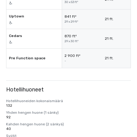
30 x 53 ft²
Uptown
841 ft²
21 ft.
29 x 29 ft²
Cedars
870 ft²
21 ft.
29 x 30 ft²
2 900 ft²
Pre Function space
21 ft.
-
Hotellihuoneet
Hotellihuoneiden kokonaismäärä
132
Yhden hengen huone (1 sänky)
92
Kahden hengen huone (2 sänkyä)
40
Sviitit