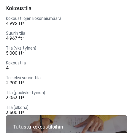
Kokoustila
Kokoustilojen kokonaismäärä
4 992 ft²
Suurin tila
4 967 ft²
Tila (yksityinen)
5 000 ft²
Kokoustila
4
Toiseksi suurin tila
2 900 ft²
Tila (puoliyksityinen)
3 053 ft²
Tila (ulkona)
3 500 ft²
Tutustu kokoustiloihin