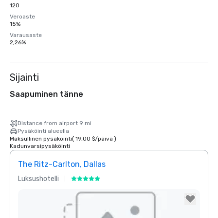
120
Veroaste
15%
Varausaste
2,26%
Sijainti
Saapuminen tänne
Distance from airport 9 mi
Pysäköinti alueella
Maksullinen pysäköinti
(
19,00 $
/
päivä
)
Kadunvarsipysäköinti
The Ritz-Carlton, Dallas
Sher
Luksushotelli
Hotell