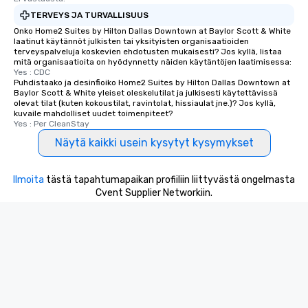
networking opportunit
TERVEYS JA TURVALLISUUS
heading to the next pl
itinerary. You Get a Dinner and a Show
Onko Home2 Suites by Hilton Dallas Downtown at Baylor Scott & White
laatinut käytännöt julkisten tai yksityisten organisaatioiden
Our tours offer an exqu
terveyspalveluja koskevien ehdotusten mukaisesti? Jos kyllä, listaa
entertainment. All tour
mitä organisaatioita on hyödynnetty näiden käytäntöjen laatimisessa:
Yes : CDC
knowledgeable, profes
Puhdistaako ja desinfioiko Home2 Suites by Hilton Dallas Downtown at
who leads the group on
Baylor Scott & White yleiset oleskelutilat ja julkisesti käytettävissä
offering engaging tidb
olevat tilat (kuten kokoustilat, ravintolat, hissiaulat jne.)? Jos kyllä,
kuvaile mahdolliset uudet toimenpiteet?
fascinating stories. S
Yes : Per CleanStay
interactive experience
Näytä kaikki usein kysytyt kysymykset
along the way exclusive
ensuring there is neve
Different Types of Cuis
Ilmoita
tästä tapahtumapaikan profiiliin liittyvästä ongelmasta
experiences offer the a
Cvent Supplier Networkiin.
several renowned rest
convenient outing, inc
and your guests might
discovered otherwise 
at a typical corporate 
a way to try some of t
in the city and dive in
cuisines and dishes. Al