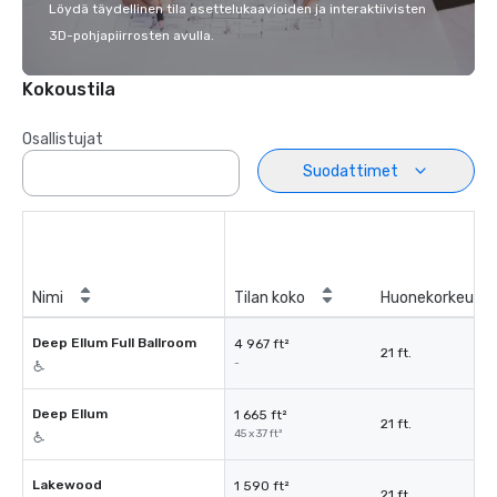
Löydä täydellinen tila asettelukaavioiden ja interaktiivisten
3D-pohjapiirrosten avulla.
Kokoustila
Osallistujat
Suodattimet
Nimi
Tilan koko
Huonekorkeus
Deep Ellum Full Ballroom
4 967 ft²
21 ft.
-
Deep Ellum
1 665 ft²
21 ft.
45 x 37 ft²
Lakewood
1 590 ft²
21 ft.