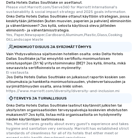
Delta Hotels Dallas Southlake on asettanut.
last. It’s an experienc
Please visit Marriott.com/Serve360 for Marriott International's 
sustainability & social impact strategy and 2025 goals information.
will reminisce about lo
Onko Delta Hotels Dallas Southlake ottanut käyttöön strategian, jossa
leave. Location, Location, Location
keskitytään jätteiden (kuten muovien, paperien ja pahvien) eliminointiin
One of the best reason
ja vähentämiseen? Jos kyllä, selosta käytössä oleva jätteiden
eliminointi- ja vähentämisstrategia.
convenient and efficie
Yes, Paper,Newspaper,Cardboard,Aluminum,Plastic,Glass,Cooking 
experience is designed
Oil,Landscape Waste
restaurants are within
MONIMUOTOISUUS JA SYRJIMÄTTÖMYYS
walking distance of ea
Vain Yhdysvalloissa sijaitsevien hotellien osalta: onko Delta Hotels
short stroll allows you
Dallas Southlake ja/tai emoyhtiö sertifioitu monimuotoisen
omistuspohjan (51 %) yritystoiminnaksi (BE)? Jos kyllä, ilmoita, mikä
members a chance to 
seuraavista sertifioinneista on myönnetty:
networking opportunit
Ei vastausta.
heading to the next pl
Jos Delta Hotels Dallas Southlake on julkaissut raportin koskien sen
sitoumuksia ja hankkeita monimuotoisuuden, yhdenvertaisuuden ja
itinerary. You Get a Dinner and a Show
syrjimättömyyden osalta, anna linkki siihen.
Our tours offer an exqu
https://www.marriott.com/diversity/diversity-and-inclusion.mi
entertainment. All tour
TERVEYS JA TURVALLISUUS
knowledgeable, profes
Onko Delta Hotels Dallas Southlake laatinut käytännöt julkisten tai
who leads the group on
yksityisten organisaatioiden terveyspalveluja koskevien ehdotusten
mukaisesti? Jos kyllä, listaa mitä organisaatioita on hyödynnetty
offering engaging tidb
näiden käytäntöjen laatimisessa:
fascinating stories. S
Yes, Marriott cares greatly about every guest's experience and takes 
interactive experience
hygiene and sanitation very seriously. Marriott has established strict 
standards of cleanliness for all of its hotels that either meet or 
along the way exclusive
exceed public health department regulations. 