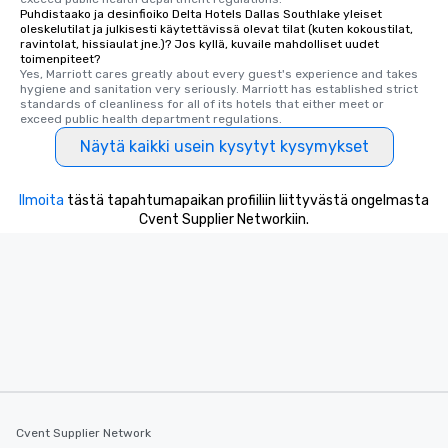
ensuring there is neve
Puhdistaako ja desinfioiko Delta Hotels Dallas Southlake yleiset
oleskelutilat ja julkisesti käytettävissä olevat tilat (kuten kokoustilat,
Different Types of Cuis
ravintolat, hissiaulat jne.)? Jos kyllä, kuvaile mahdolliset uudet
experiences offer the a
toimenpiteet?
several renowned rest
Yes, Marriott cares greatly about every guest's experience and takes 
hygiene and sanitation very seriously. Marriott has established strict 
convenient outing, inc
standards of cleanliness for all of its hotels that either meet or 
and your guests might
exceed public health department regulations. 
discovered otherwise 
Näytä kaikki usein kysytyt kysymykset
at a typical corporate 
a way to try some of t
Ilmoita
tästä tapahtumapaikan profiiliin liittyvästä ongelmasta
in the city and dive in
Cvent Supplier Networkiin.
cuisines and dishes. Al
selected dishes are cu
high standards to ensu
delight any palate. Tours Available
from Day to Night With
group experience, bookin
key. Whether you desir
business hours or earl
after work, we can coo
you to provide options 
needs. Go for as Long or as Short as
Cvent Supplier Network