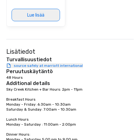
included. The only thi
are drinks. However, 
Lue lisää
package upgrade is ava
provides guests a sign
at various stops. Build Your Network
Our exclusive experien
ultimate networking op
Lisätiedot
a typical sit-down dinn
to engage the person t
Turvallisuustiedot
right of you. Because 
source safely at marriott international
Peruutuskäytäntö
place at multiple resta
48 Hours
walking in between, th
Additional details
countless opportunitie
Sky Creek Kitchen + Bar Hours: 2pm - 11pm

with different people 
down at each venue a
Breakfast Hours

traverse along the way
Monday - Friday: 6:30am - 10:30am

Saturday & Sunday: 7:00am - 10:30am

experiences not only 
ways to network, but a
Lunch Hours 

way to do so. Large Groups Welcome
Monday - Saturday : 11:00am - 2:00pm

Lip Smacking Foodie To
Dinner Hours:

groups, small or large.
Monday - Saturday 5:00 pm to 9:00 pm
