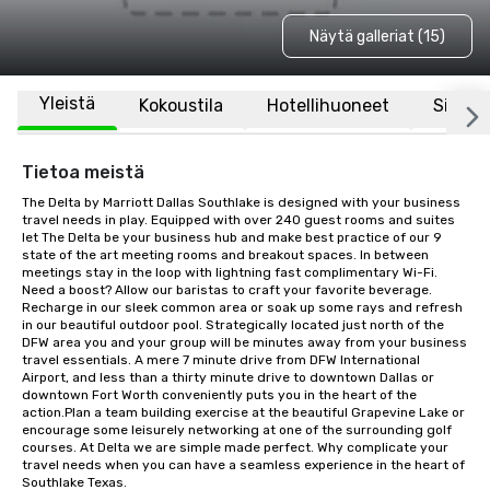
Näytä galleriat (15)
Yleistä
Kokoustila
Hotellihuoneet
Sijaint
Tietoa meistä
The Delta by Marriott Dallas Southlake is designed with your business 
travel needs in play. Equipped with over 240 guest rooms and suites 
let The Delta be your business hub and make best practice of our 9 
state of the art meeting rooms and breakout spaces. In between 
meetings stay in the loop with lightning fast complimentary Wi-Fi. 
Need a boost? Allow our baristas to craft your favorite beverage. 
Recharge in our sleek common area or soak up some rays and refresh 
in our beautiful outdoor pool. Strategically located just north of the 
DFW area you and your group will be minutes away from your business 
travel essentials. A mere 7 minute drive from DFW International 
Airport, and less than a thirty minute drive to downtown Dallas or 
downtown Fort Worth conveniently puts you in the heart of the 
action.Plan a team building exercise at the beautiful Grapevine Lake or 
encourage some leisurely networking at one of the surrounding golf 
courses. At Delta we are simple made perfect. Why complicate your 
travel needs when you can have a seamless experience in the heart of 
Southlake Texas.