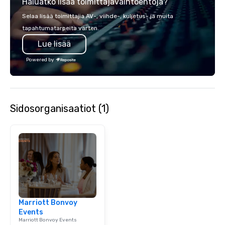
Haluatko lisää toimittajavaihtoehtoja?
opportunity to sit next 
colleagues at each ven
Selaa lisää toimittajia AV-, viihde-, kuljetus- ja muita
mingle, and easily net
tapahtumatarpeita varten.
is led by a professiona
Lue lisää
specializing in escort
with utmost care, who
Powered by
each experience with 
engaging information 
Lip Smacking Foodie T
entertaining activity 
Sidosorganisaatiot (1)
dining experience meld
that are sure to add ne
meeting events, from 
team building. All-Inclusive Group
Dining When meeting p
corporate group event
Smacking Foodie Tours,
group is assured a top
experience with three 
Marriott Bonvoy
signature dishes at ea
Events
Our affordable tours a
Marriott Bonvoy Events
person with tax and gr