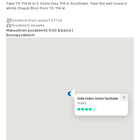
Take TX-114 W to E State Hwy 114 in Southlake. Take the exit toward 
White Chapel Blvd from TX-114 W
Distance from airport 27.1 mi
Pysäköinti alueella
Maksullinen pysäköinti
(
9,00 $
/
päivä
)
Bussipysäköinti
Delta Hotels Dallas Southlake
Hotelli
4 / 5