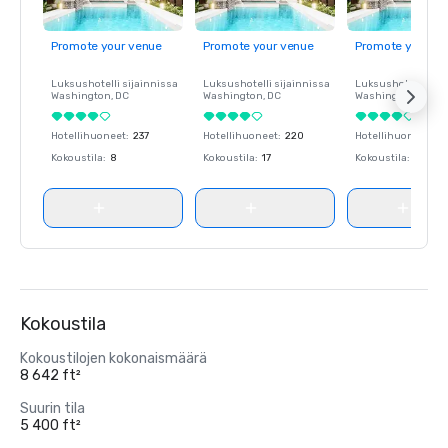
Promote your venue
Promote your venue
Promote your ve
Luksushotelli sijainnissa
Luksushotelli sijainnissa
Luksushotelli sija
Washington
, DC
Washington
, DC
Washington
, DC
Hotellihuoneet
:
237
Hotellihuoneet
:
220
Hotellihuoneet
:
23
Kokoustila
:
8
Kokoustila
:
17
Kokoustila
:
8
Kokoustila
Kokoustilojen kokonaismäärä
8 642 ft²
Suurin tila
5 400 ft²