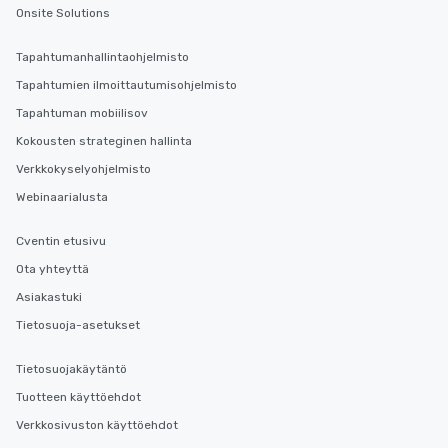
You Like Along with fle
Onsite Solutions
scheduling, Lip Smack
Tours also provides a 
Tapahtumanhallintaohjelmisto
durations. Our shortes
Tapahtumien ilmoittautumisohjelmisto
2.5 hours; our longest 
hours, with optional 
Tapahtuman mobiilisov
incentives.
Kokousten strateginen hallinta
Verkkokyselyohjelmisto
Webinaarialusta
Cventin etusivu
Ota yhteyttä
Asiakastuki
Tietosuoja-asetukset
Tietosuojakäytäntö
Tuotteen käyttöehdot
Verkkosivuston käyttöehdot