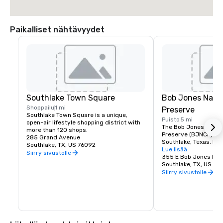
Paikalliset nähtävyydet
Southlake Town Square
Bob Jones Natu
Shoppailu
1 mi
Preserve
Southlake Town Square is a unique, 
Puisto
5 mi
open-air lifestyle shopping district with 
The Bob Jones Nature
more than 120 shops.
Preserve (BJNCP) is a
285 Grand Avenue
Southlake, Texas. It i
Southlake, TX, US 76092
bustle of DFW life, pr
Lue lisää
Siirry sivustolle
opportunity to explor
355 E Bob Jones Ro
ecosystem. The nature
Southlake, TX, US 76
surrounded by more t
Siirry sivustolle
hiking trails and is h
species of flora and 