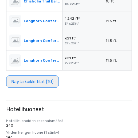
Chisholm Trail Ballroom Foyer
18 ft.
80 x 25 ft²
1 242 ft²
Longhorn Conference Room
11,5 ft.
54 x 23 ft²
621 ft²
Longhorn Conference Room I
11,5 ft.
27 x 23 ft²
621 ft²
Longhorn Conference Room II
11,5 ft.
27 x 23 ft²
Näytä kaikki tilat (10)
Hotellihuoneet
Hotellihuoneiden kokonaismäärä
240
Yhden hengen huone (1 sänky)
143