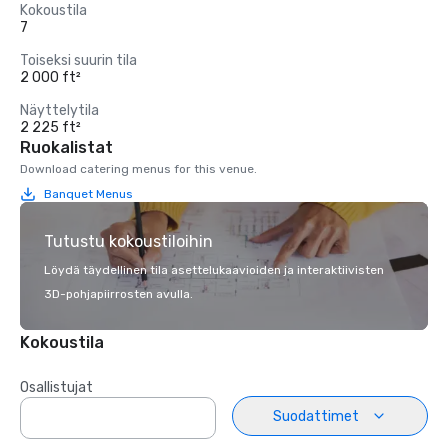
Kokoustila
7
Toiseksi suurin tila
2 000 ft²
Näyttelytila
2 225 ft²
Ruokalistat
Download catering menus for this venue.
Banquet Menus
Tutustu kokoustiloihin
Löydä täydellinen tila asettelukaavioiden ja interaktiivisten
3D-pohjapiirrosten avulla.
Kokoustila
Osallistujat
Suodattimet