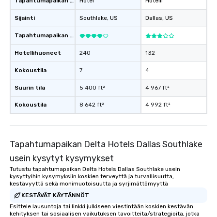
Tapahtumapaikan tyyppi
Hotel
Hotelli
than desirable table. O
everyone is treated lik
Sijainti
Southlake
, US
Dallas
, US
immediate seating upon
What’s more, your gro
Tapahtumapaikan luokitus
a special warm welcom
from the restaurant c
Hotellihuoneet
240
132
be printed featuring yo
Kokoustila
7
4
which can be an added 
those Instagram mome
Suurin tila
5 400 ft²
4 967 ft²
For added ease, we ca
transportation pick-up
Kokoustila
8 642 ft²
4 992 ft²
as well as an event ph
for groups that desire 
experience, we can als
Tapahtumapaikan Delta Hotels Dallas Southlake
an evening helicopter 
glittering lights of The S
usein kysytyt kysymykset
Memorable Experience f
Tutustu tapahtumapaikan Delta Hotels Dallas Southlake usein
Smacking Foodie Tours
kysyttyihin kysymyksiin koskien terveyttä ja turvallisuutta,
kestävyyttä sekä monimuotoisuutta ja syrjimättömyyttä
to gather and dine tha
experienced, and all ar
KESTÄVÄT KÄYTÄNNÖT
remember. Our one-of-
Esittele lausuntoja tai linkki julkiseen viestintään koskien kestävän
kehityksen tai sosiaalisen vaikutuksen tavoitteita/strategioita, jotka
are special, from the fi