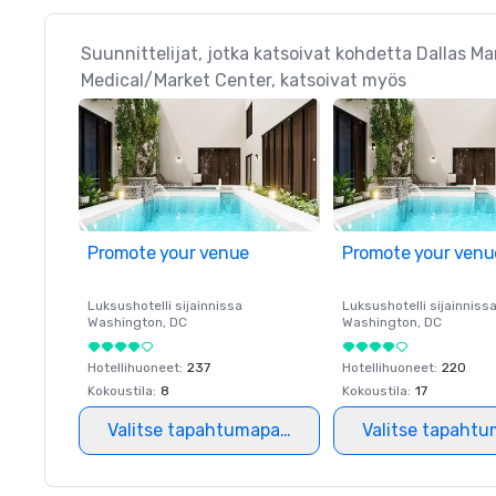
Suunnittelijat, jotka katsoivat kohdetta Dallas Ma
Medical/Market Center, katsoivat myös
Promote your venue
Promote your venu
Luksushotelli sijainnissa
Luksushotelli sijainniss
Washington
, DC
Washington
, DC
Hotellihuoneet
:
237
Hotellihuoneet
:
220
Kokoustila
:
8
Kokoustila
:
17
Valitse tapahtumapaikka
Valitse tapahtu