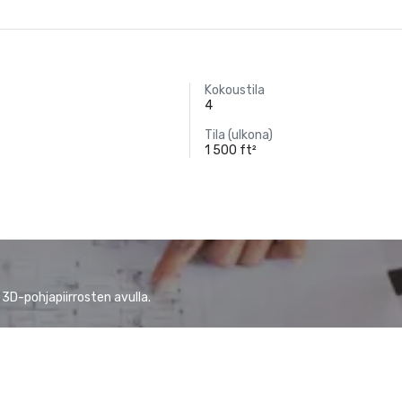
Kokoustila
4
Tila (ulkona)
1 500 ft²
 3D-pohjapiirrosten avulla.