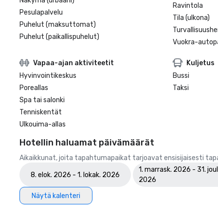
Näkymä (urbaani)
Ravintola
Pesulapalvelu
Tila (ulkona)
Puhelut (maksuttomat)
Turvallisuushe
Puhelut (paikallispuhelut)
Vuokra-autopa
Vapaa-ajan aktiviteetit
Kuljetus
Hyvinvointikeskus
Bussi
Poreallas
Taksi
Spa tai salonki
Tenniskentät
Ulkouima-allas
Hotellin haluamat päivämäärät
Aikaikkunat, joita tapahtumapaikat tarjoavat ensisijaisesti ta
1. marrask. 2026 - 31. joul
8. elok. 2026 - 1. lokak. 2026
2026
Näytä kalenteri