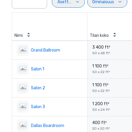
Asettelu
Ominaisuus
Nimi
Tilan koko
3 400 ft²
Grand Ballroom
50 x 68 ft²
1 100 ft²
Salon 1
50 x 22 ft²
1 100 ft²
Salon 2
50 x 22 ft²
1 200 ft²
Salon 3
50 x 24 ft²
400 ft²
Dallas Boardroom
20 x 20 ft²