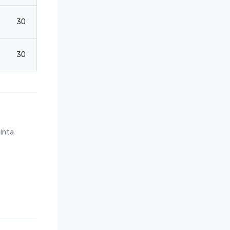
30
30
20
30
30
20
inta