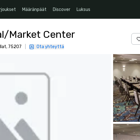
rjoukset
Määränpäät
Discover
Luksus
al/Market Center
lat, 75207
|
Ota yhteyttä