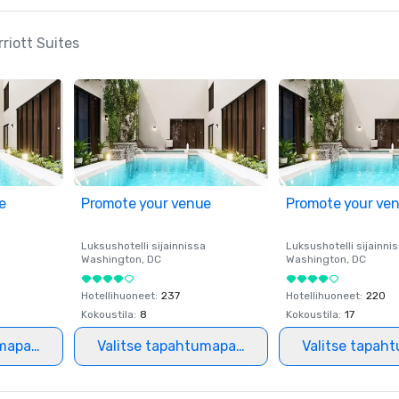
rriott Suites
e
Promote your venue
Promote your ve
a
Luksushotelli sijainnissa
Luksushotelli sijainni
Washington
, DC
Washington
, DC
Hotellihuoneet
:
237
Hotellihuoneet
:
220
Kokoustila
:
8
Kokoustila
:
17
mapaikka
Valitse tapahtumapaikka
Valitse tapah