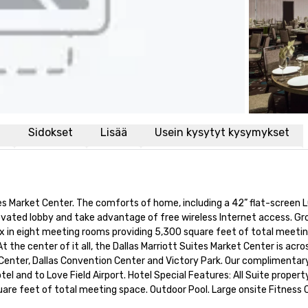
i
Sidokset
Lisää
Usein kysytyt kysymykset
s Market Center. The comforts of home, including a 42” flat-screen LG
ovated lobby and take advantage of free wireless Internet access. Gr
x in eight meeting rooms providing 5,300 square feet of total meetin
 the center of it all, the Dallas Marriott Suites Market Center is acro
Center, Dallas Convention Center and Victory Park. Our complimentary
el and to Love Field Airport. Hotel Special Features: All Suite property
e feet of total meeting space. Outdoor Pool. Large onsite Fitness Ce