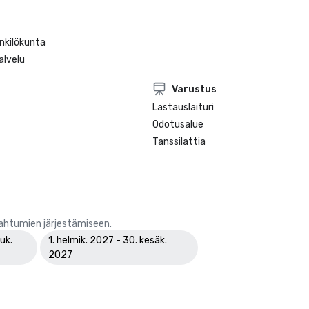
nkilökunta
lvelu
Varustus
Lastauslaituri
Odotusalue
Tanssilattia
pahtumien järjestämiseen.
uk.
1. helmik. 2027 - 30. kesäk.
2027