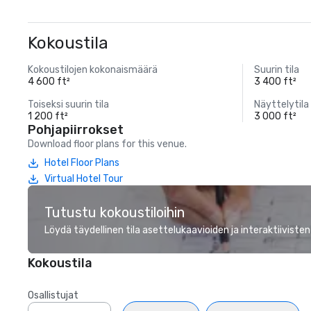
Kokoustila
Kokoustilojen kokonaismäärä
Suurin tila
4 600 ft²
3 400 ft²
Toiseksi suurin tila
Näyttelytila
1 200 ft²
3 000 ft²
Pohjapiirrokset
Download floor plans for this venue.
Hotel Floor Plans
Virtual Hotel Tour
Tutustu kokoustiloihin
Löydä täydellinen tila asettelukaavioiden ja interaktiivisten
Kokoustila
Osallistujat