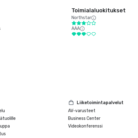
Toimialaluokitukset
Northstar
s
AAA
Liiketoimintapalvelut
elu
AV-varusteet
tuolille
Business Center
auppa
Videokonferenssi
tus