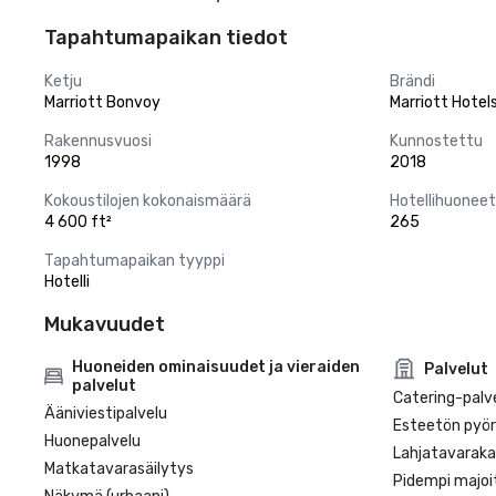
Tapahtumapaikan tiedot
Ketju
Brändi
Marriott Bonvoy
Marriott Hotel
Rakennusvuosi
Kunnostettu
1998
2018
Kokoustilojen kokonaismäärä
Hotellihuoneet
4 600 ft²
265
Tapahtumapaikan tyyppi
Hotelli
Mukavuudet
Huoneiden ominaisuudet ja vieraiden
Palvelut
palvelut
Catering-palv
Ääniviestipalvelu
Esteetön pyörä
Huonepalvelu
Lahjatavarak
Matkatavarasäilytys
Pidempi majoi