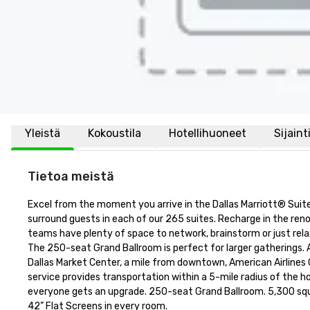
Yleistä
Kokoustila
Hotellihuoneet
Sijaint
Tietoa meistä
Excel from the moment you arrive in the Dallas Marriott® Suite
surround guests in each of our 265 suites. Recharge in the ren
teams have plenty of space to network, brainstorm or just rela
The 250-seat Grand Ballroom is perfect for larger gatherings. At
Dallas Market Center, a mile from downtown, American Airlines 
service provides transportation within a 5-mile radius of the hot
everyone gets an upgrade. 250-seat Grand Ballroom. 5,300 squar
42” Flat Screens in every room.