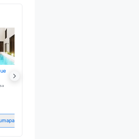
nue
Promote your venue
ssa
Luksushotelli sijainnissa
Washington
, DC
Hotellihuoneet
:
237
Kokoustila
:
8
tumapaikka
Valitse tapahtumapaikka