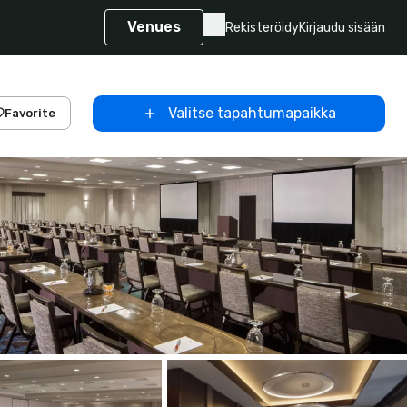
Venues
Rekisteröidy
Kirjaudu sisään
Valitse tapahtumapaikka
Favorite