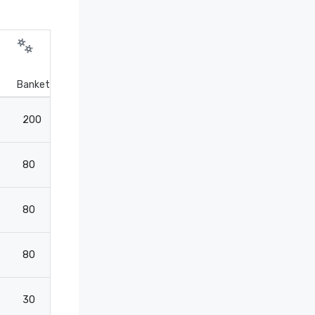
Bankettiasettelu
Teatteri
Luokkahuone
200
340
200
80
100
50
80
100
50
80
110
50
30
30
20