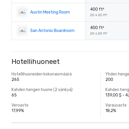
400 ft²
Austin Meeting Room
20 x 20 ft²
400 ft²
San Antonio Boardroom
20 x 20 ft²
Hotellihuoneet
Hotellihuoneiden kokonaismäärä
Yhden henge
265
200
Kahden hengen huone (2 sänkyä)
Kahden heng
65
139,00 $ - 4
Veroaste
Varausaste
17,99%
18,2%