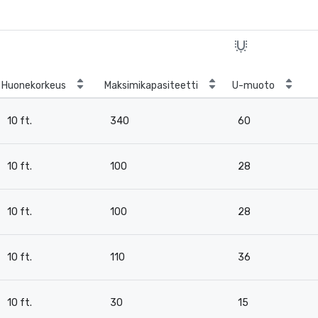
Huonekorkeus
Maksimikapasiteetti
U-muoto
10 ft.
340
60
10 ft.
100
28
10 ft.
100
28
10 ft.
110
36
10 ft.
30
15