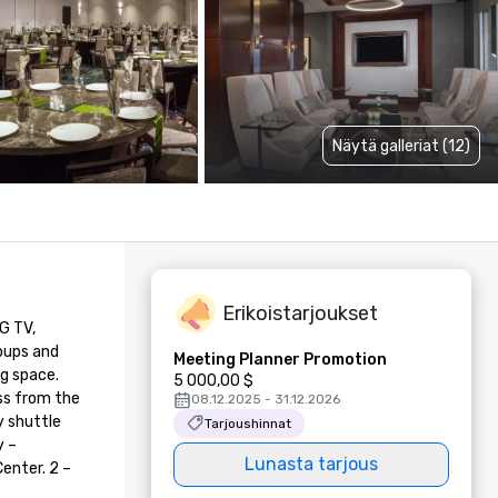
Näytä galleriat (12)
Erikoistarjoukset
 TV, 
oups and 
Meeting Planner Promotion
g space. 
5 000,00 $
ss from the 
08.12.2025 - 31.12.2026
 shuttle 
Tarjoushinnat
 – 
Lunasta tarjous
nter. 2 – 