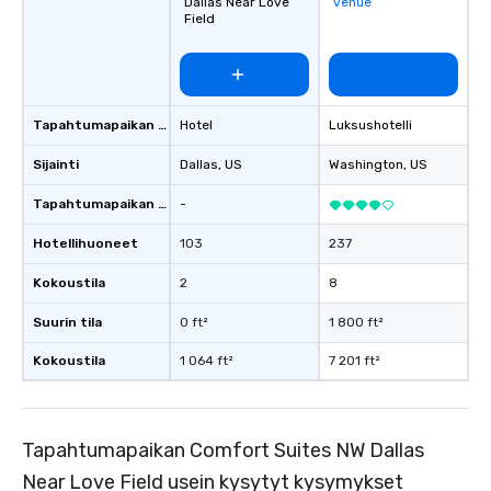
Dallas Near Love
venue
Field
Tapahtumapaikan tyyppi
Hotel
Luksushotelli
Sijainti
Dallas
, US
Washington
, US
Tapahtumapaikan luokitus
-
Hotellihuoneet
103
237
Kokoustila
2
8
Suurin tila
0 ft²
1 800 ft²
Kokoustila
1 064 ft²
7 201 ft²
Tapahtumapaikan Comfort Suites NW Dallas
Near Love Field usein kysytyt kysymykset