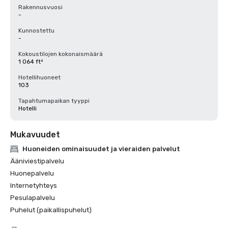
Rakennusvuosi
-
Kunnostettu
-
Kokoustilojen kokonaismäärä
1 064 ft²
Hotellihuoneet
103
Tapahtumapaikan tyyppi
Hotelli
Mukavuudet
Huoneiden ominaisuudet ja vieraiden palvelut
Ääniviestipalvelu
Huonepalvelu
Internetyhteys
Pesulapalvelu
Puhelut (paikallispuhelut)