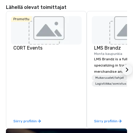
Lähellä olevat toimittajat
Promottu
CORT Events
LMS Brandz
Monta kaupunkia
LMS Brandz is a full-s
specializing in trade 
merchandise and muc
booth giveaways and 
Mukavuudet/lahjat
to executive gifting, d
Logistiikka/somistus
banners, signage, fulfi
logistics, shipping, al
commerce solutions we 
While there are many 
companies to choose f
Siirry profiiliin
Siirry profiiliin
years of industry exp
commitment to except