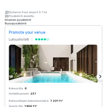
Distance from airport 5.7 mi
Pysäköinti alueella
Ilmainen pysäköinti
Bussipysäköinti
Promote your venue
Prom
Luksushotelli
Luksu
Kokoustila
:
8
Kokous
Hotellihuoneet
:
237
Hotell
Kokoustilojen kokonaismäärä
:
7 201 ft²
Kokous
Suurin tila
:
1 800 ft²
Suurin 