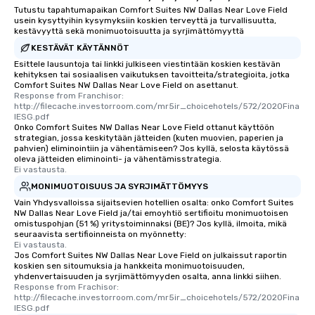
Tutustu tapahtumapaikan Comfort Suites NW Dallas Near Love Field
usein kysyttyihin kysymyksiin koskien terveyttä ja turvallisuutta,
kestävyyttä sekä monimuotoisuutta ja syrjimättömyyttä
KESTÄVÄT KÄYTÄNNÖT
Esittele lausuntoja tai linkki julkiseen viestintään koskien kestävän
kehityksen tai sosiaalisen vaikutuksen tavoitteita/strategioita, jotka
Comfort Suites NW Dallas Near Love Field on asettanut.
Response from Franchisor: 
http://filecache.investorroom.com/mr5ir_choicehotels/572/2020Fina
lESG.pdf
Onko Comfort Suites NW Dallas Near Love Field ottanut käyttöön
strategian, jossa keskitytään jätteiden (kuten muovien, paperien ja
pahvien) eliminointiin ja vähentämiseen? Jos kyllä, selosta käytössä
oleva jätteiden eliminointi- ja vähentämisstrategia.
Ei vastausta.
MONIMUOTOISUUS JA SYRJIMÄTTÖMYYS
Vain Yhdysvalloissa sijaitsevien hotellien osalta: onko Comfort Suites
NW Dallas Near Love Field ja/tai emoyhtiö sertifioitu monimuotoisen
omistuspohjan (51 %) yritystoiminnaksi (BE)? Jos kyllä, ilmoita, mikä
seuraavista sertifioinneista on myönnetty:
Ei vastausta.
Jos Comfort Suites NW Dallas Near Love Field on julkaissut raportin
koskien sen sitoumuksia ja hankkeita monimuotoisuuden,
yhdenvertaisuuden ja syrjimättömyyden osalta, anna linkki siihen.
Response from Frachisor: 
http://filecache.investorroom.com/mr5ir_choicehotels/572/2020Fina
lESG.pdf