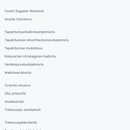
Cvent Supplier Network
Onsite Solutions
Tapahtumanhallintaohjelmisto
Tapahtumien ilmoittautumisohjelmisto
Tapahtuman mobiilisov
Kokousten strateginen hallinta
Verkkokyselyohjelmisto
Webinaarialusta
Cventin etusivu
Ota yhteyttä
Asiakastuki
Tietosuoja-asetukset
Tietosuojakäytäntö