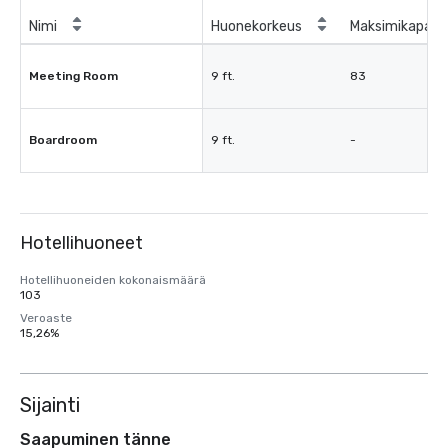
Nimi
Huonekorkeus
Maksimikapasit
Meeting Room
9 ft.
83
Boardroom
9 ft.
-
Hotellihuoneet
Hotellihuoneiden kokonaismäärä
103
Veroaste
15,26%
Sijainti
Saapuminen tänne