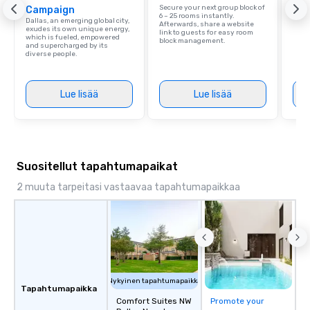
Grou
Secure your next group block of
Campaign
Choi
6 – 25 rooms instantly.
Dallas, an emerging global city,
Afterwards, share a website
exudes its own unique energy,
link to guests for easy room
which is fueled, empowered
block management.
and supercharged by its
diverse people.
Lue lisää
Lue lisää
Suositellut tapahtumapaikat
2 muuta tarpeitasi vastaavaa tapahtumapaikkaa
Nykyinen tapahtumapaikka
Tapahtumapaikka
Comfort Suites NW
Promote your