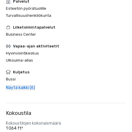
Palvelut
Esteetön pyörätuolille
Turvallisuushenkilökunta
Liiketoimintapalvelut
Business Center
Vapaa-ajan aktiviteetit
Hyvinvointikeskus
Ulkouima-allas
Kuljetus
Bussi
Näytä kaikki (6)
Kokoustila
Kokoustilojen kokonaismäärä
1 064 ft²