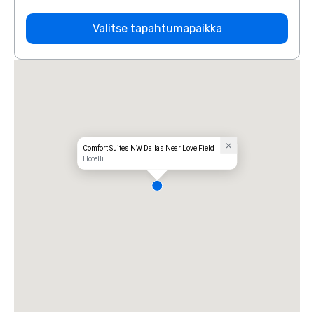
Valitse tapahtumapaikka
Comfort Suites NW Dallas Near Love Field
Hotelli