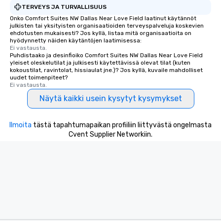
TERVEYS JA TURVALLISUUS
Onko Comfort Suites NW Dallas Near Love Field laatinut käytännöt
julkisten tai yksityisten organisaatioiden terveyspalveluja koskevien
ehdotusten mukaisesti? Jos kyllä, listaa mitä organisaatioita on
hyödynnetty näiden käytäntöjen laatimisessa:
Ei vastausta.
Puhdistaako ja desinfioiko Comfort Suites NW Dallas Near Love Field
yleiset oleskelutilat ja julkisesti käytettävissä olevat tilat (kuten
kokoustilat, ravintolat, hissiaulat jne.)? Jos kyllä, kuvaile mahdolliset
uudet toimenpiteet?
Ei vastausta.
Näytä kaikki usein kysytyt kysymykset
Ilmoita
tästä tapahtumapaikan profiiliin liittyvästä ongelmasta
Cvent Supplier Networkiin.