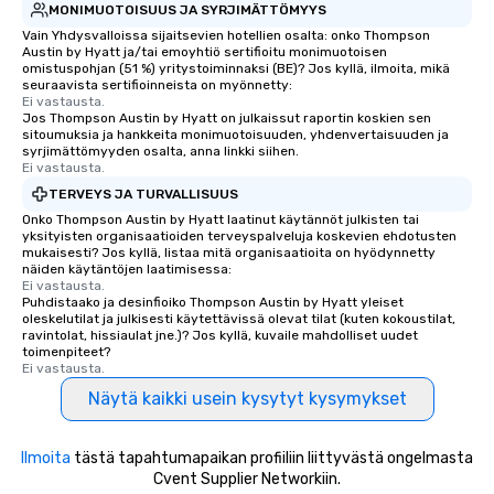
MONIMUOTOISUUS JA SYRJIMÄTTÖMYYS
Vain Yhdysvalloissa sijaitsevien hotellien osalta: onko Thompson
Austin by Hyatt ja/tai emoyhtiö sertifioitu monimuotoisen
omistuspohjan (51 %) yritystoiminnaksi (BE)? Jos kyllä, ilmoita, mikä
seuraavista sertifioinneista on myönnetty:
Ei vastausta.
Jos Thompson Austin by Hyatt on julkaissut raportin koskien sen
sitoumuksia ja hankkeita monimuotoisuuden, yhdenvertaisuuden ja
syrjimättömyyden osalta, anna linkki siihen.
Ei vastausta.
TERVEYS JA TURVALLISUUS
Onko Thompson Austin by Hyatt laatinut käytännöt julkisten tai
yksityisten organisaatioiden terveyspalveluja koskevien ehdotusten
mukaisesti? Jos kyllä, listaa mitä organisaatioita on hyödynnetty
näiden käytäntöjen laatimisessa:
Ei vastausta.
Puhdistaako ja desinfioiko Thompson Austin by Hyatt yleiset
oleskelutilat ja julkisesti käytettävissä olevat tilat (kuten kokoustilat,
ravintolat, hissiaulat jne.)? Jos kyllä, kuvaile mahdolliset uudet
toimenpiteet?
Ei vastausta.
Näytä kaikki usein kysytyt kysymykset
Ilmoita
tästä tapahtumapaikan profiiliin liittyvästä ongelmasta
Cvent Supplier Networkiin.