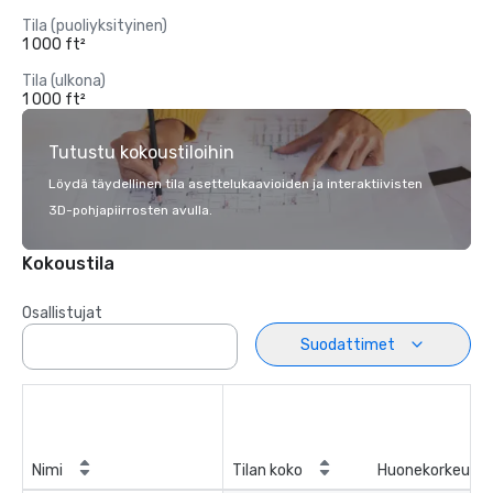
Tila (puoliyksityinen)
1 000 ft²
Tila (ulkona)
1 000 ft²
Tutustu kokoustiloihin
Löydä täydellinen tila asettelukaavioiden ja interaktiivisten
3D-pohjapiirrosten avulla.
Kokoustila
Osallistujat
Suodattimet
Nimi
Tilan koko
Huonekorkeus