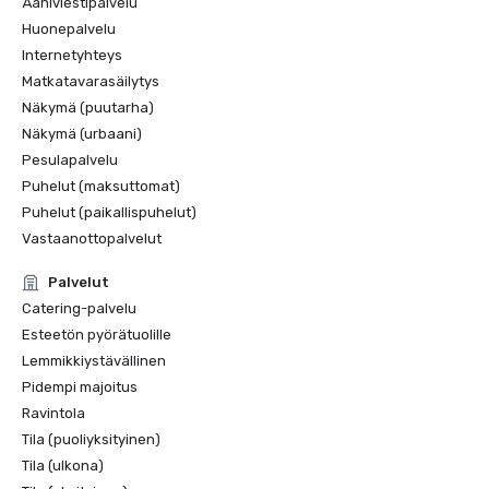
Ääniviestipalvelu
Huonepalvelu
Internetyhteys
Matkatavarasäilytys
Näkymä (puutarha)
Näkymä (urbaani)
Pesulapalvelu
Puhelut (maksuttomat)
Puhelut (paikallispuhelut)
Vastaanottopalvelut
Palvelut
Catering-palvelu
Esteetön pyörätuolille
Lemmikkiystävällinen
Pidempi majoitus
Ravintola
Tila (puoliyksityinen)
Tila (ulkona)