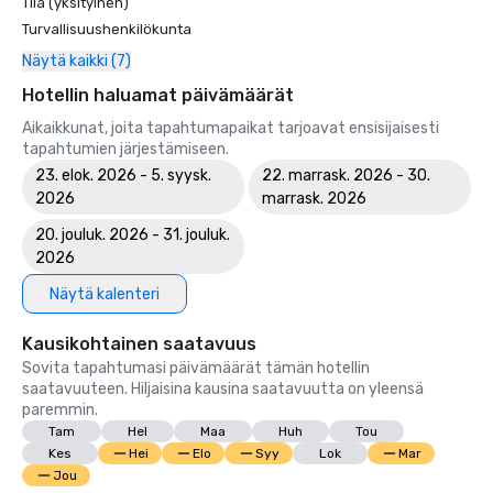
Tila (yksityinen)
Turvallisuushenkilökunta
Näytä kaikki (7)
Hotellin haluamat päivämäärät
Aikaikkunat, joita tapahtumapaikat tarjoavat ensisijaisesti
tapahtumien järjestämiseen.
23. elok. 2026 - 5. syysk.
22. marrask. 2026 - 30.
2026
marrask. 2026
20. jouluk. 2026 - 31. jouluk.
2026
Näytä kalenteri
Kausikohtainen saatavuus
Sovita tapahtumasi päivämäärät tämän hotellin
saatavuuteen. Hiljaisina kausina saatavuutta on yleensä
paremmin.
Tam
Hel
Maa
Huh
Tou
Kes
Hei
Elo
Syy
Lok
Mar
Jou