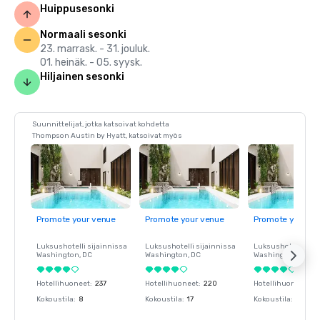
Huippusesonki
Normaali sesonki
23. marrask. - 31. jouluk.
01. heinäk. - 05. syysk.
Hiljainen sesonki
Suunnittelijat, jotka katsoivat kohdetta
Thompson Austin by Hyatt, katsoivat myös
Promote your venue
Promote your venue
Promote your ve
Luksushotelli sijainnissa
Luksushotelli sijainnissa
Luksushotelli sija
Washington
, DC
Washington
, DC
Washington
, DC
Hotellihuoneet
:
237
Hotellihuoneet
:
220
Hotellihuoneet
:
23
Kokoustila
:
8
Kokoustila
:
17
Kokoustila
:
8