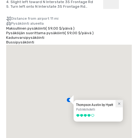
4. Slight left toward N Interstate 35 Frontage Rd

5. Turn left onto N Interstate 35 Frontage Rd

6. Turn right after Wendy's (on the right)

7. Use the right 2 lanes to take the ramp to US-183 N

Distance from airport 11 mi
8. Merge onto US-183 S/Ed Bluestein Blvd

Pysäköinti alueella
9. Take the ramp on the left onto Bastrop Hwy

Maksullinen pysäköinti
(
59,00 $
/
päivä
)
10. Keep left to continue toward TX-71 E

Pysäköijän suorittama pysäköinti
(
59,00 $
/
päivä
)
11. Keep left at the fork and merge onto TX-71 E

Kadunvarsipysäköinti
12. Exit onto Spirit of Texas Dr

Bussipysäköinti
Follow signs to Austin-Bergstrom International Airport

3600 Presidential Blvd, Austin, TX 78719
Thompson Austin by Hyatt
Putiikkihotelli
4 / 5