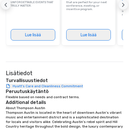
UNFORGETTABLE EVENTS THAT
that are perfect for your next
Find 
TRULY MATTER.
conference, meeting, or
resor
incentive program.
ince
retre
Lue lisää
Lue lisää
Lisätiedot
Turvallisuustiedot
Hyatt's Care and Cleanliness Commitment
Peruutuskäytäntö
Flexible based on needs and contract terms.
Additional details
About Thompson Austin

Thompson Austin is located in the heart of downtown Austin’s vibrant 
music and entertainment district and is a sophisticated destination 
for locals and visitors alike. Celebrating Austin’s rebel spirit and Hill 
Country heritage throughout the bold design, the luxury contemporary 