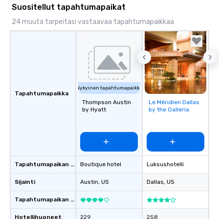
Suositellut tapahtumapaikat
24 muuta tarpeitasi vastaavaa tapahtumapaikkaa
Nykyinen tapahtumapaikka
Tapahtumapaikka
Thompson Austin
Le Méridien Dallas
Removed from
by Hyatt
by the Galleria
favorites
Tapahtumapaikan tyyppi
Boutique hotel
Luksushotelli
Sijainti
Austin
, US
Dallas
, US
Tapahtumapaikan luokitus
Hotellihuoneet
229
258