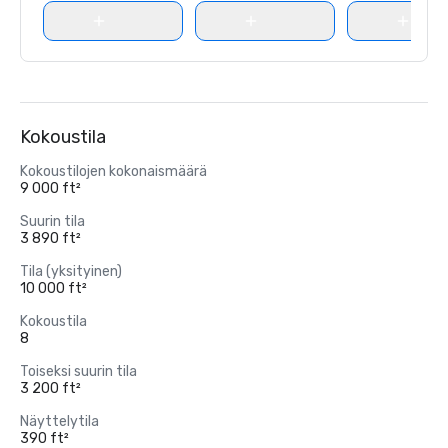
Kokoustila
Kokoustilojen kokonaismäärä
9 000 ft²
Suurin tila
3 890 ft²
Tila (yksityinen)
10 000 ft²
Kokoustila
8
Toiseksi suurin tila
3 200 ft²
Näyttelytila
390 ft²