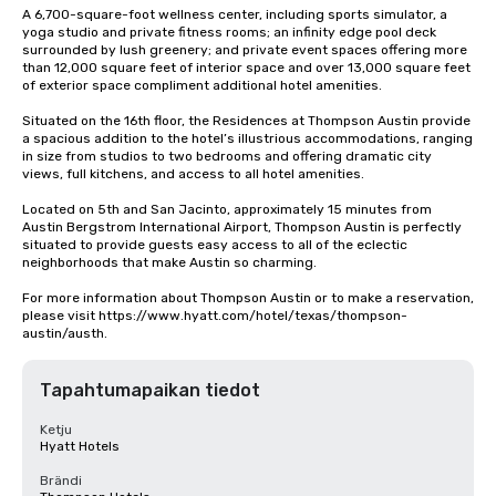
A 6,700-square-foot wellness center, including sports simulator, a 
yoga studio and private fitness rooms; an infinity edge pool deck 
surrounded by lush greenery; and private event spaces offering more 
than 12,000 square feet of interior space and over 13,000 square feet 
of exterior space compliment additional hotel amenities.

Situated on the 16th floor, the Residences at Thompson Austin provide 
a spacious addition to the hotel’s illustrious accommodations, ranging 
in size from studios to two bedrooms and offering dramatic city 
views, full kitchens, and access to all hotel amenities. 

Located on 5th and San Jacinto, approximately 15 minutes from 
Austin Bergstrom International Airport, Thompson Austin is perfectly 
situated to provide guests easy access to all of the eclectic 
neighborhoods that make Austin so charming.

For more information about Thompson Austin or to make a reservation, 
please visit https://www.hyatt.com/hotel/texas/thompson-
austin/austh.
Tapahtumapaikan tiedot
Ketju
Hyatt Hotels
Brändi