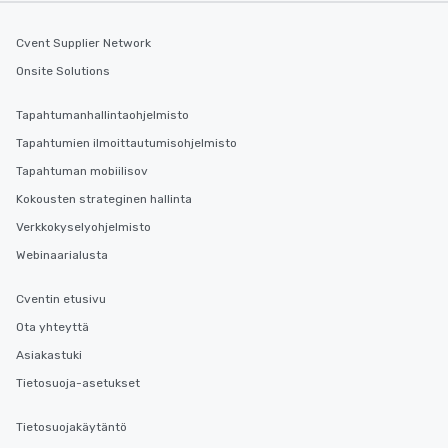
Cvent Supplier Network
Onsite Solutions
Tapahtumanhallintaohjelmisto
Tapahtumien ilmoittautumisohjelmisto
Tapahtuman mobiilisov
Kokousten strateginen hallinta
Verkkokyselyohjelmisto
Webinaarialusta
Cventin etusivu
Ota yhteyttä
Asiakastuki
Tietosuoja-asetukset
Tietosuojakäytäntö