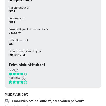
Thompson Hotels
Rakennusvuosi
2021
Kunnostettu
2021
Kokoustilojen kokonaismäärä
9 000 ft²
Hotellihuoneet
229
Tapahtumapaikan tyyppi
Putiikkihotelli
Toimialaluokitukset
AAA
Northstar
Mukavuudet
Huoneiden ominaisuudet ja vieraiden palvelut