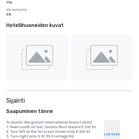
11%
Varausaste
6%
Hotellihuoneiden kuvat
Näytä
6
muuta
Sijainti
Saapuminen tänne
To Austin-Bergstrom International Airport (AUS)

1. Head south on San Jacinto Blvd toward E 5th St

2. Turn left at the 1st cross street onto E 5th St

Lue lisää
3. Turn right onto S IH 35 Frontage Rd
