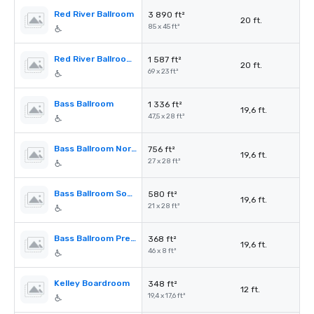
Red River Ballroom
3 890 ft²
20 ft.
85 x 45 ft²
Red River Ballroom Prefunction
1 587 ft²
20 ft.
69 x 23 ft²
Bass Ballroom
1 336 ft²
19,6 ft.
47,5 x 28 ft²
Bass Ballroom North
756 ft²
19,6 ft.
27 x 28 ft²
Bass Ballroom South
580 ft²
19,6 ft.
21 x 28 ft²
Bass Ballroom Prefunction Space
368 ft²
19,6 ft.
46 x 8 ft²
Kelley Boardroom
348 ft²
12 ft.
19,4 x 17,6 ft²