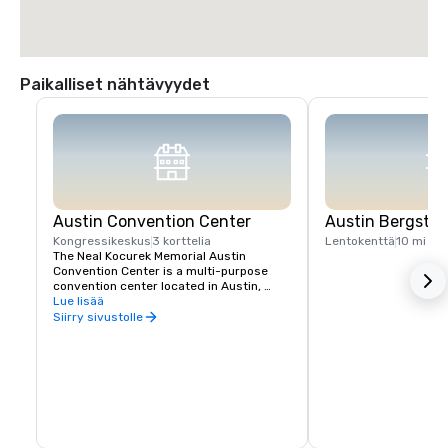
Paikalliset nähtävyydet
Austin Convention Center
Austin Bergstro
Kongressikeskus
3 korttelia
Lentokenttä
10 mi
The Neal Kocurek Memorial Austin 
Convention Center is a multi-purpose 
convention center located in Austin, 
Texas.
Lue lisää
Siirry sivustolle