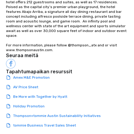
hotel offers 212 guestrooms and suites, as well as 17 residences. 
Poised as the capital city’s premier urban playground, the hotel 
features Abajo Arriba, a signature all day dining restaurant and bar 
concept including alfresco poolside terrace dining, private tasting 
room and acoustic lounge, and game room.  An infinity pool and 
wellness center with state of the art equipment and sports simulator 
await as well as over 30,000 square feet of indoor and outdoor event 
space. 

For more information, please follow @thompson_atx and or visit 
www.thompsonaustin.com.
Seuraa meitä
Tapahtumapaikan resurssit
Amex M&E Promotion
AV Price Sheet
Be More with Together by Hyatt
Holiday Promotion
Thompson+tommie Austin Sustainability Initiatives
tommie Business Travel Sales Sheet