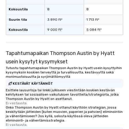
Kokoustila
8
8
Suurin tila
3 890 ft²
1 713 ft²
Kokoustila
9 000 ft²
5 084 ft²
Tapahtumapaikan Thompson Austin by Hyatt
usein kysytyt kysymykset
Tutustu tapahtumapaikan Thompson Austin by Hyatt usein kysyttyihin
kysymyksiin koskien terveyttä ja turvallisuutta, kestävyyttä sekä
monimuotoisuutta ja syrjimättömyyttä
KESTÄVÄT KÄYTÄNNÖT
Esittele lausuntoja tai linkki julkiseen viestintään koskien kestävän
kehityksen tai sosiaalisen vaikutuksen tavoitteita/strategioita, jotka
Thompson Austin by Hyatt on asettanut.
Ei vastausta.
Onko Thompson Austin by Hyatt ottanut käyttöön strategian, jossa
keskitytään jätteiden (kuten muovien, paperien ja pahvien) eliminointiin
ja vähentämiseen? Jos kyllä, selosta käytössä oleva jätteiden
eliminointi- ja vähentämisstrategia.
Ei vastausta.