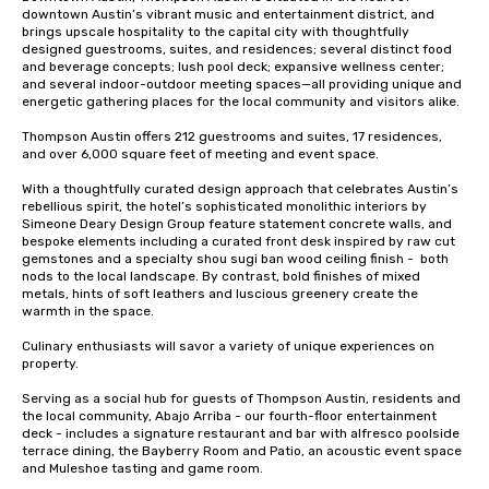
downtown Austin’s vibrant music and entertainment district, and 
brings upscale hospitality to the capital city with thoughtfully 
designed guestrooms, suites, and residences; several distinct food 
and beverage concepts; lush pool deck; expansive wellness center; 
and several indoor-outdoor meeting spaces—all providing unique and 
energetic gathering places for the local community and visitors alike.

Thompson Austin offers 212 guestrooms and suites, 17 residences, 
and over 6,000 square feet of meeting and event space. 

With a thoughtfully curated design approach that celebrates Austin’s 
rebellious spirit, the hotel’s sophisticated monolithic interiors by 
Simeone Deary Design Group feature statement concrete walls, and 
bespoke elements including a curated front desk inspired by raw cut 
gemstones and a specialty shou sugi ban wood ceiling finish -  both 
nods to the local landscape. By contrast, bold finishes of mixed 
metals, hints of soft leathers and luscious greenery create the 
warmth in the space. 

Culinary enthusiasts will savor a variety of unique experiences on 
property. 

Serving as a social hub for guests of Thompson Austin, residents and 
the local community, Abajo Arriba - our fourth-floor entertainment 
deck - includes a signature restaurant and bar with alfresco poolside 
terrace dining, the Bayberry Room and Patio, an acoustic event space 
and Muleshoe tasting and game room.
