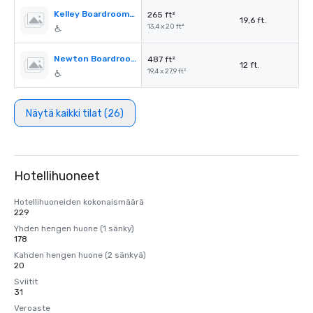
Kelley Boardroom Prefunction
265 ft²
19,6 ft.
13,4 x 20 ft²
Newton Boardroom
487 ft²
12 ft.
19,4 x 27,9 ft²
Näytä kaikki tilat (26)
Hotellihuoneet
Hotellihuoneiden kokonaismäärä
229
Yhden hengen huone (1 sänky)
178
Kahden hengen huone (2 sänkyä)
20
Sviitit
31
Veroaste