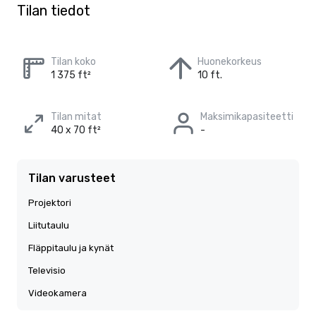
Tilan tiedot
Tilan koko
Huonekorkeus
1 375 ft²
10 ft.
Tilan mitat
Maksimikapasiteetti
40 x 70 ft²
-
Tilan varusteet
Projektori
Liitutaulu
Fläppitaulu ja kynät
Televisio
Videokamera