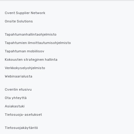
Cvent Supplier Network
Onsite Solutions
Tapahtumanhallintaohjelmisto
Tapahtumien ilmoittautumisohjelmisto
Tapahtuman mobiilisov
Kokousten strateginen hallinta
Verkkokyselyohjelmisto
Webinaarialusta
Cventin etusivu
Ota yhteyttä
Asiakastuki
Tietosuoja-asetukset
Tietosuojakäytäntö