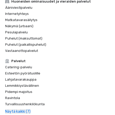
Huoneiden ominaisuudet ja vieraiden palvelut
Ääniviestipalvelu
Internetyhteys
Matkatavarasäilytys
Näkymä (urbaani)
Pesulapalvelu
Puhelut (maksuttomat)
Puhelut (paikallispuhelut)
Vastaanottopalvelut
Palvelut
Catering-palvelu
Esteetön pyörätuolille
Lahjatavarakauppa
Lemmikkiystävällinen
Pidempi majoitus
Ravintola
Turvallisuushenkilökunta
Näytä kaikki (7)