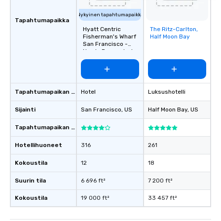
Nykyinen tapahtumapaikka
Tapahtumapaikka
Hyatt Centric
The Ritz-Carlton,
Removed from
Fisherman's Wharf
Half Moon Bay
favorites
San Francisco -
Newly Renovated
Tapahtumapaikan tyyppi
Hotel
Luksushotelli
Sijainti
San Francisco
, US
Half Moon Bay
, US
Tapahtumapaikan luokitus
Hotellihuoneet
316
261
Kokoustila
12
18
Suurin tila
6 696 ft²
7 200 ft²
Kokoustila
19 000 ft²
33 457 ft²