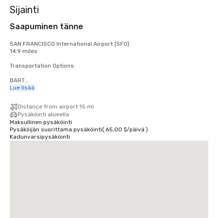
Sijainti
Saapuminen tänne
SAN FRANCISCO International Airport (SFO)

14.9 miles

Transportation Options:

BART

Adults

Lue lisää
$2.75 US dollars

Distance from airport 15 mi
STREETCAR

Pysäköinti alueella
Hours: Mon to Fri - 4am to midnight, Saturday - 6am to midnight, 
Maksullinen pysäköinti
Sunday - 8am to midnight.

Pysäköijän suorittama pysäköinti
(
65,00 $
/
päivä
)
Free

Kadunvarsipysäköinti
TAXI

One-way

$55.00 US dollars

UBER/LYFT

One-way

$60.00 US Dollars

OAKLAND International Airport (OAK)

20 miles
