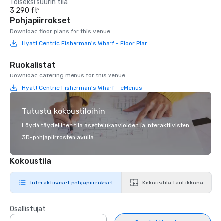
Toiseksi suurin tila
3 290 ft²
Pohjapiirrokset
Download floor plans for this venue.
Hyatt Centric Fisherman's Wharf - Floor Plan
Ruokalistat
Download catering menus for this venue.
Hyatt Centric Fisherman's Wharf - eMenus
Tutustu kokoustiloihin
Löydä täydellinen tila asettelukaavioiden ja interaktiivisten
3D-pohjapiirrosten avulla.
Kokoustila
Interaktiiviset pohjapiirrokset
Kokoustila taulukkona
Osallistujat