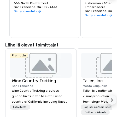
approach to sustainable food, which 
555 North Point Street
class dining, shoppin
Fisherman's Wharf N
includes a responsible menu of carefully 
San Francisco, CA, US 94133
endless entertainment
Embarcadero
sourced and selected local foods. From 
Wharf is truly the pla
San Francisco, CA, U
Siirry sivustolle
organic and health conscious fare to 
Francisco experience
Siirry sivustolle
comfort food, Brick & Beam is sure to 
satisfy any foodie’s cravings. Open for 
lunch and dinner, Brick & Beam is the 
perfect way to start your night in the 
city.
Lähellä olevat toimittajat
Promottu
Wine Country Trekking
Tallen, Inc
San Francisco
Monta kaupunkia
Wine Country Trekking provides
Tallen is a nationwide 
guided hikes in the beautiful wine
visual production and
country of California including Napa
technology. We provide
and Sonoma Valleys. These
solutions — from crea
Aktiviteetti
Logistiikka/somistus
experiences include walking in the
state-of-the-art equi
Lisähenkilökunta