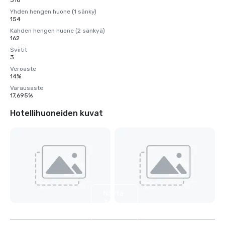
316
Yhden hengen huone (1 sänky)
154
Kahden hengen huone (2 sänkyä)
162
Sviitit
3
Veroaste
14%
Varausaste
17,695%
Hotellihuoneiden kuvat
Näytä
3
muuta