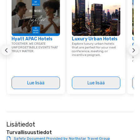
Hyatt APAC Hotels
Luxury Urban Hotels
Uni
TOGETHER, WE CREATE
Explore luxury urban hotels
Ca
UNFORGETTABLE EVENTS THAT
that are perfect for your next
Find 
TRULY MATTER.
conference, meeting, or
resor
incentive program.
ince
retre
Lue lisää
Lue lisää
Lisätiedot
Turvallisuustiedot
Safety Document Provided by Northstar Travel Group