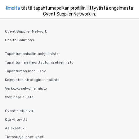
Ilmoita
tästä tapahtumapaikan profiiliin liittyvästä ongelmasta
Cvent Supplier Networkiin.
Cvent Supplier Network
Onsite Solutions
Tapahtumanhallintaohjelmisto
Tapahtumien ilmoittautumisohjelmisto
Tapahtuman mobiilisov
Kokousten strateginen hallinta
Verkkokyselyohjelmisto
Webinaarialusta
Cventin etusivu
Ota yhteyttä
Asiakastuki
Tietosuoja-asetukset