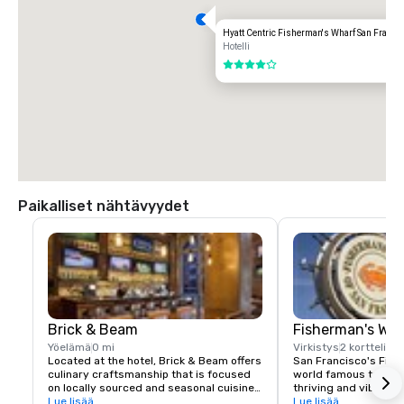
Transportation Options:

Hyatt Centric Fisherman's Wharf San Franci
DIRECT RIDE

Hotelli
$85.00 US dollars

4 / 5
TAXI

$70.00 US dollars.
Paikalliset nähtävyydet
Brick & Beam
Fisherman's Wh
Yöelämä
0 mi
Virkistys
2 korttelia
Located at the hotel, Brick & Beam offers 
San Francisco's Fishe
culinary craftsmanship that is focused 
world famous tourist 
on locally sourced and seasonal cuisine. 
thriving and vibrant 
Our Seafood Watch program is a fresh 
Lue lisää
and commercial area
Lue lisää