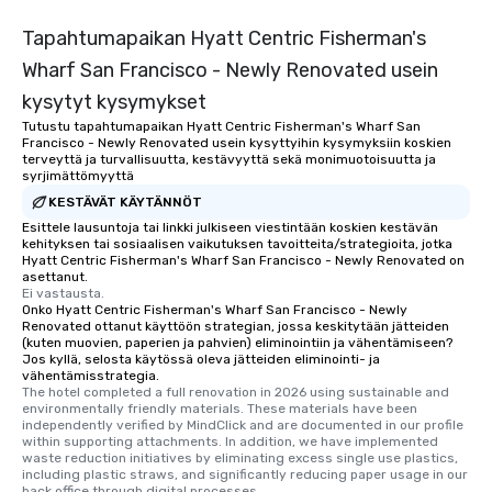
Tapahtumapaikan Hyatt Centric Fisherman's
Wharf San Francisco - Newly Renovated usein
kysytyt kysymykset
Tutustu tapahtumapaikan Hyatt Centric Fisherman's Wharf San
Francisco - Newly Renovated usein kysyttyihin kysymyksiin koskien
terveyttä ja turvallisuutta, kestävyyttä sekä monimuotoisuutta ja
syrjimättömyyttä
KESTÄVÄT KÄYTÄNNÖT
Esittele lausuntoja tai linkki julkiseen viestintään koskien kestävän
kehityksen tai sosiaalisen vaikutuksen tavoitteita/strategioita, jotka
Hyatt Centric Fisherman's Wharf San Francisco - Newly Renovated on
asettanut.
Ei vastausta.
Onko Hyatt Centric Fisherman's Wharf San Francisco - Newly
Renovated ottanut käyttöön strategian, jossa keskitytään jätteiden
(kuten muovien, paperien ja pahvien) eliminointiin ja vähentämiseen?
Jos kyllä, selosta käytössä oleva jätteiden eliminointi- ja
vähentämisstrategia.
The hotel completed a full renovation in 2026 using sustainable and 
environmentally friendly materials. These materials have been 
independently verified by MindClick and are documented in our profile 
within supporting attachments. In addition, we have implemented 
waste reduction initiatives by eliminating excess single use plastics, 
including plastic straws, and significantly reducing paper usage in our 
back office through digital processes.