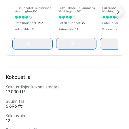
Luksushotelli sijainnissa
Luksushotelli sijainnissa
Luksushotelli sija
Washington
, DC
Washington
, DC
Washington
, DC
Hotellihuoneet
:
237
Hotellihuoneet
:
220
Hotellihuoneet
:
23
Kokoustila
:
8
Kokoustila
:
17
Kokoustila
:
8
Kokoustila
Kokoustilojen kokonaismäärä
19 000 ft²
Suurin tila
6 696 ft²
Kokoustila
12