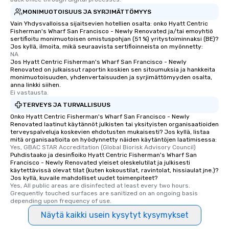
MONIMUOTOISUUS JA SYRJIMÄTTÖMYYS
Vain Yhdysvalloissa sijaitsevien hotellien osalta: onko Hyatt Centric
Fisherman's Wharf San Francisco - Newly Renovated ja/tai emoyhtiö
sertifioitu monimuotoisen omistuspohjan (51 %) yritystoiminnaksi (BE)?
Jos kyllä, ilmoita, mikä seuraavista sertifioinneista on myönnetty:
NA
Jos Hyatt Centric Fisherman's Wharf San Francisco - Newly
Renovated on julkaissut raportin koskien sen sitoumuksia ja hankkeita
monimuotoisuuden, yhdenvertaisuuden ja syrjimättömyyden osalta,
anna linkki siihen.
Ei vastausta.
TERVEYS JA TURVALLISUUS
Onko Hyatt Centric Fisherman's Wharf San Francisco - Newly
Renovated laatinut käytännöt julkisten tai yksityisten organisaatioiden
terveyspalveluja koskevien ehdotusten mukaisesti? Jos kyllä, listaa
mitä organisaatioita on hyödynnetty näiden käytäntöjen laatimisessa:
Yes, GBAC STAR Accreditation (Global Biorisk Advisory Council)
Puhdistaako ja desinfioiko Hyatt Centric Fisherman's Wharf San
Francisco - Newly Renovated yleiset oleskelutilat ja julkisesti
käytettävissä olevat tilat (kuten kokoustilat, ravintolat, hissiaulat jne.)?
Jos kyllä, kuvaile mahdolliset uudet toimenpiteet?
Yes, All public areas are disinfected at least every two hours. 
Grequently touched surfaces are sanitized on an ongoing basis 
depending upon frequency of use.
Näytä kaikki usein kysytyt kysymykset