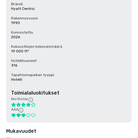
Brändi
Hyatt Centric
Rakennusvuosi
1990
Kunnostettu
2026
Kokoustilojen kokonaismäärä
19 000 ft²
Hotellihuoneet
316
Tapahtumapaikan tyyppi
Hotelli
Toimialaluokitukset
Northstar
AAA
Mukavuudet