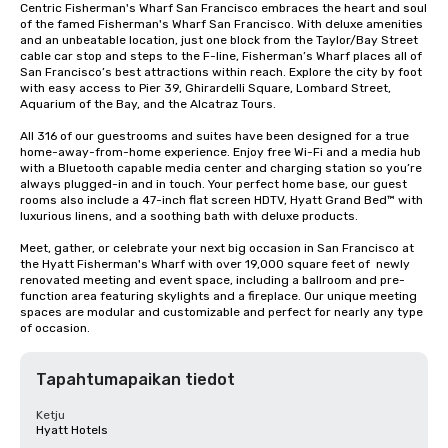
Centric Fisherman's Wharf San Francisco embraces the heart and soul 
of the famed Fisherman's Wharf San Francisco. With deluxe amenities 
and an unbeatable location, just one block from the Taylor/Bay Street 
cable car stop and steps to the F-line, Fisherman’s Wharf places all of 
San Francisco’s best attractions within reach. Explore the city by foot 
with easy access to Pier 39, Ghirardelli Square, Lombard Street, 
Aquarium of the Bay, and the Alcatraz Tours.

All 316 of our guestrooms and suites have been designed for a true 
home-away-from-home experience. Enjoy free Wi-Fi and a media hub 
with a Bluetooth capable media center and charging station so you’re 
always plugged-in and in touch. Your perfect home base, our guest 
rooms also include a 47-inch flat screen HDTV, Hyatt Grand Bed™ with 
luxurious linens, and a soothing bath with deluxe products.

Meet, gather, or celebrate your next big occasion in San Francisco at 
the Hyatt Fisherman's Wharf with over 19,000 square feet of  newly 
renovated meeting and event space, including a ballroom and pre-
function area featuring skylights and a fireplace. Our unique meeting 
spaces are modular and customizable and perfect for nearly any type 
of occasion.
Tapahtumapaikan tiedot
Ketju
Hyatt Hotels