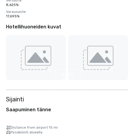
Veroaste
8,625%
Varausaste
17,695%
Hotellihuoneiden kuvat
Näytä
3
muuta
Sijainti
Saapuminen tänne
Distance from airport 15 mi
Pysäköinti alueella