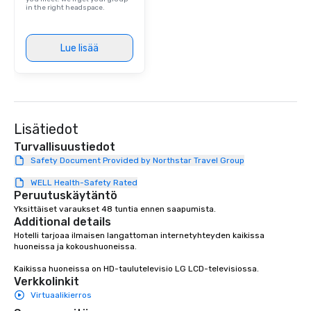
in the right headspace.
Lue lisää
Lisätiedot
Turvallisuustiedot
Safety Document Provided by Northstar Travel Group
WELL Health-Safety Rated
Peruutuskäytäntö
Yksittäiset varaukset 48 tuntia ennen saapumista.
Additional details
Hotelli tarjoaa ilmaisen langattoman internetyhteyden kaikissa 
huoneissa ja kokoushuoneissa.

Kaikissa huoneissa on HD-taulutelevisio LG LCD-televisiossa.
Verkkolinkit
Virtuaalikierros