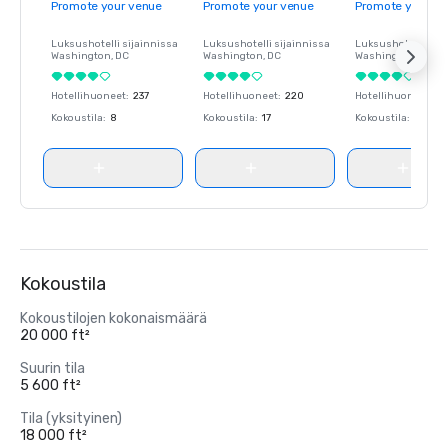
Promote your venue
Promote your venue
Promote your ve
Luksushotelli sijainnissa
Luksushotelli sijainnissa
Luksushotelli sija
Washington
, DC
Washington
, DC
Washington
, DC
Hotellihuoneet
:
237
Hotellihuoneet
:
220
Hotellihuoneet
:
23
Kokoustila
:
8
Kokoustila
:
17
Kokoustila
:
8
Kokoustila
Kokoustilojen kokonaismäärä
20 000 ft²
Suurin tila
5 600 ft²
Tila (yksityinen)
18 000 ft²