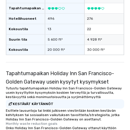
Tapahtumapaikan luokitus
Hotellihuoneet
496
276
Kokoustila
13
22
Suurin tila
5 600 ft²
4 928 ft²
Kokoustila
20 000 ft²
30 000 ft²
Tapahtumapaikan Holiday Inn San Francisco-
Golden Gateway usein kysytyt kysymykset
Tutustu tapahtumapaikan Holiday Inn San Francisco-Golden Gateway
usein kysyttyihin kysymyksiin koskien terveyttä ja turvallisuutta,
kestävyyttä sekä monimuotoisuutta ja syrjimättömyyttä
KESTÄVÄT KÄYTÄNNÖT
Esittele lausuntoja tai linkki julkiseen viestintään koskien kestävän
kehityksen tai sosiaalisen vaikutuksen tavoitteita/strategioita, jotka
Holiday Inn San Francisco-Golden Gateway on asettanut.
Monthly waste reduction goals
Onko Holiday Inn San Francisco-Golden Gateway ottanut käyttöön