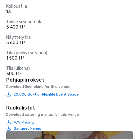
Kokoustila
13
Toiseksi suurin tila
5 400 ft²
Näyttelytila
5 600 ft²
Tila (puoliyksityinen)
1 500 ft²
Tila (ulkona)
300 ft²
Pohjapiirrokset
Download floor plans for this venue.
20,000 SqFt of Flexible Event Space
Ruokalistat
Download catering menus for this venue.
A/V Pricing
Banquet Menus