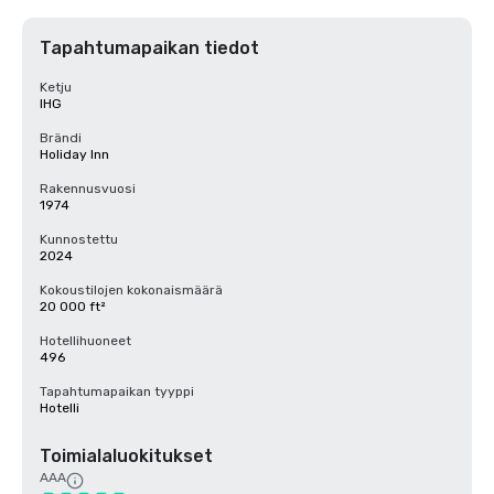
Tapahtumapaikan tiedot
Ketju
IHG
Brändi
Holiday Inn
Rakennusvuosi
1974
Kunnostettu
2024
Kokoustilojen kokonaismäärä
20 000 ft²
Hotellihuoneet
496
Tapahtumapaikan tyyppi
Hotelli
Toimialaluokitukset
AAA