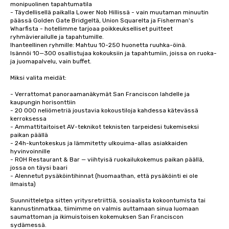
monipuolinen tapahtumatila

- Täydellisellä paikalla Lower Nob Hillissä - vain muutaman minuutin 
päässä Golden Gate Bridgeltä, Union Squarelta ja Fisherman's 
Wharfista - hotellimme tarjoaa poikkeukselliset puitteet 
ryhmävierailulle ja tapahtumille.

Ihanteellinen ryhmille: Mahtuu 10-250 huonetta ruuhka-öinä.

Isännöi 10—300 osallistujaa kokouksiin ja tapahtumiin, joissa on ruoka- 
ja juomapalvelu, vain buffet. 

Miksi valita meidät:

- Verrattomat panoraamanäkymät San Franciscon lahdelle ja 
kaupungin horisonttiin

- 20 000 neliömetriä joustavia kokoustiloja kahdessa kätevässä 
kerroksessa

- Ammattitaitoiset AV-teknikot teknisten tarpeidesi tukemiseksi 
paikan päällä

- 24h-kuntokeskus ja lämmitetty ulkouima-allas asiakkaiden 
hyvinvoinnille

- ROH Restaurant & Bar — viihtyisä ruokailukokemus paikan päällä, 
jossa on täysi baari

- Alennetut pysäköintihinnat (huomaathan, että pysäköinti ei ole 
ilmaista)

Suunnitteletpa sitten yritysretriittiä, sosiaalista kokoontumista tai 
kannustinmatkaa, tiimimme on valmis auttamaan sinua luomaan 
saumattoman ja ikimuistoisen kokemuksen San Franciscon 
sydämessä.