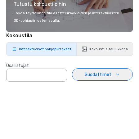
Tutustu kokoustiloihin
Löydä täydellinen tila asettelukaavioiden ja interaktiivisten
3D-pohjapiirrosten avulla.
Kokoustila
Interaktiiviset pohjapiirrokset
Kokoustila taulukkona
Osallistujat
Suodattimet