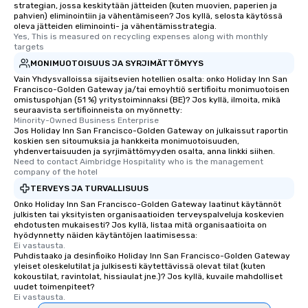
strategian, jossa keskitytään jätteiden (kuten muovien, paperien ja
pahvien) eliminointiin ja vähentämiseen? Jos kyllä, selosta käytössä
oleva jätteiden eliminointi- ja vähentämisstrategia.
Yes, This is measured on recycling expenses along with monthly 
targets
MONIMUOTOISUUS JA SYRJIMÄTTÖMYYS
Vain Yhdysvalloissa sijaitsevien hotellien osalta: onko Holiday Inn San
Francisco-Golden Gateway ja/tai emoyhtiö sertifioitu monimuotoisen
omistuspohjan (51 %) yritystoiminnaksi (BE)? Jos kyllä, ilmoita, mikä
seuraavista sertifioinneista on myönnetty:
Minority-Owned Business Enterprise
Jos Holiday Inn San Francisco-Golden Gateway on julkaissut raportin
koskien sen sitoumuksia ja hankkeita monimuotoisuuden,
yhdenvertaisuuden ja syrjimättömyyden osalta, anna linkki siihen.
Need to contact Aimbridge Hospitality who is the management 
company of the hotel
TERVEYS JA TURVALLISUUS
Onko Holiday Inn San Francisco-Golden Gateway laatinut käytännöt
julkisten tai yksityisten organisaatioiden terveyspalveluja koskevien
ehdotusten mukaisesti? Jos kyllä, listaa mitä organisaatioita on
hyödynnetty näiden käytäntöjen laatimisessa:
Ei vastausta.
Puhdistaako ja desinfioiko Holiday Inn San Francisco-Golden Gateway
yleiset oleskelutilat ja julkisesti käytettävissä olevat tilat (kuten
kokoustilat, ravintolat, hissiaulat jne.)? Jos kyllä, kuvaile mahdolliset
uudet toimenpiteet?
Ei vastausta.