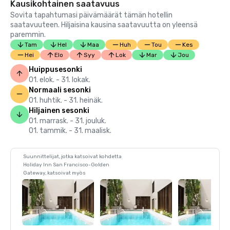
Kausikohtainen saatavuus
Sovita tapahtumasi päivämäärät tämän hotellin
saatavuuteen. Hiljaisina kausina saatavuutta on yleensä
paremmin.
Tam
Hel
Maa
Huh
Tou
Kes
Hei
Elo
Syy
Lok
Mar
Jou
Huippusesonki
01. elok. - 31. lokak.
Normaali sesonki
01. huhtik. - 31. heinäk.
Hiljainen sesonki
01. marrask. - 31. jouluk.
01. tammik. - 31. maalisk.
Suunnittelijat, jotka katsoivat kohdetta
Holiday Inn San Francisco-Golden
Gateway, katsoivat myös