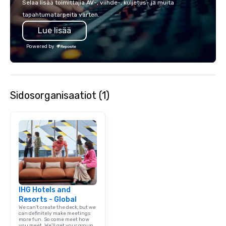
Selaa lisää toimittajia AV-, viihde-, kuljetus- ja muita
tapahtumatarpeita varten.
Lue lisää
Powered by
Sidosorganisaatiot (1)
IHG Hotels and
Resorts - Global
We can't create the deck, but we
can definitely make meetings
more fun. So come meet how
you meet. We'll get your group