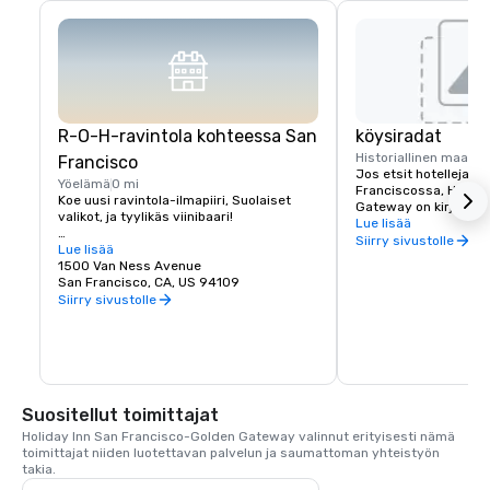
R-O-H-ravintola kohteessa San
köysiradat
Historiallinen maame
Francisco
Jos etsit hotelleja lä
Yöelämä
0 mi
Franciscossa, Holiday
Koe uusi ravintola-ilmapiiri, Suolaiset 
Gateway on kirjaimelli
valikot, ja tyylikäs viinibaari!

muutaman askeleen pä
Lue lisää
Streetiltä, josta köys
Siirry sivustolle
Holiday Inn San Francisco -hotellissa 
Lue lisää
helpon pääsyn kaikkii
majoittuvien asiakkaiden ei tarvitse 
1500 Van Ness Avenue
kohteisiin ja ääniin. C
lähteä kauas löytääkseen herkullisen 
San Francisco, CA, US 94109
köysirata pysähtyy Ca
ravintolan San Franciscosta. Olemme 
Siirry sivustolle
Van Ness Avenuella — 
ylpeitä uudesta R-O-H-baaristamme ja 
päässä Holiday Inn -h
ravintolastamme lähellä Nob Hilliä, jossa 
on paras paikallinen ja kansainvälinen 
käsityöolut, viinibaari, jossa on siemaillen 
Napasta ja Sonomasta, valikoima väkeviä 
alkoholijuomia, ja ruokalista ruokia 
Suositellut toimittajat
yhdestä San Franciscon ikonisista 
kaupunginosista. R-O-H-baari ja 
Holiday Inn San Francisco-Golden Gateway valinnut erityisesti nämä 
ravintola on uuden aktiivisen aulamme 
toimittajat niiden luotettavan palvelun ja saumattoman yhteistyön 
keskipiste, joka toivottaa vieraat 
takia.
tervetulleiksi mukavaan ympäristöön 