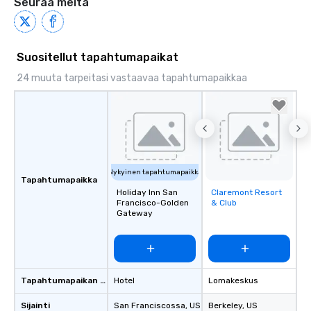
Seuraa meitä
Suositellut tapahtumapaikat
24 muuta tarpeitasi vastaavaa tapahtumapaikkaa
Nykyinen tapahtumapaikka
Tapahtumapaikka
Holiday Inn San
Claremont Resort
Removed from
Francisco-Golden
& Club
favorites
Gateway
Tapahtumapaikan tyyppi
Hotel
Lomakeskus
Sijainti
San Franciscossa
, US
Berkeley
, US