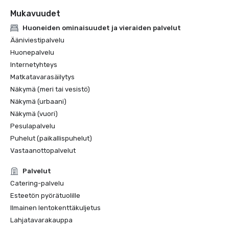
Mukavuudet
Huoneiden ominaisuudet ja vieraiden palvelut
Ääniviestipalvelu
Huonepalvelu
Internetyhteys
Matkatavarasäilytys
Näkymä (meri tai vesistö)
Näkymä (urbaani)
Näkymä (vuori)
Pesulapalvelu
Puhelut (paikallispuhelut)
Vastaanottopalvelut
Palvelut
Catering-palvelu
Esteetön pyörätuolille
Ilmainen lentokenttäkuljetus
Lahjatavarakauppa