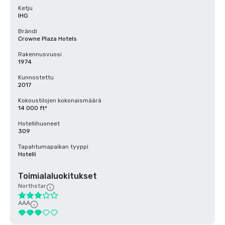
Ketju
IHG
Brändi
Crowne Plaza Hotels
Rakennusvuosi
1974
Kunnostettu
2017
Kokoustilojen kokonaismäärä
14 000 ft²
Hotellihuoneet
309
Tapahtumapaikan tyyppi
Hotelli
Toimialaluokitukset
Northstar
AAA