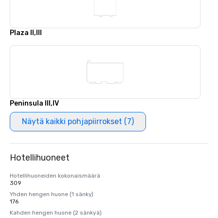
Plaza II,III
Peninsula III,IV
Näytä kaikki pohjapiirrokset (7)
Hotellihuoneet
Hotellihuoneiden kokonaismäärä
309
Yhden hengen huone (1 sänky)
176
Kahden hengen huone (2 sänkyä)