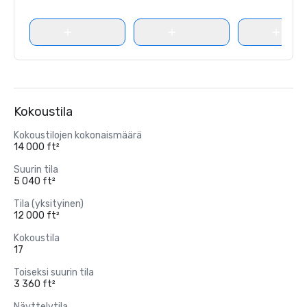
Kokoustila
Kokoustilojen kokonaismäärä
14 000 ft²
Suurin tila
5 040 ft²
Tila (yksityinen)
12 000 ft²
Kokoustila
17
Toiseksi suurin tila
3 360 ft²
Näyttelytila