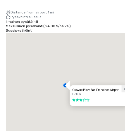
Distance from airport 1 mi
Pysäköinti alueella
Ilmainen pysäköinti
Maksullinen pysäköinti
(
24,00 $
/
päivä
)
Bussipysäköinti
Crowne Plaza San Francisco Airport
Hotelli
3 / 5