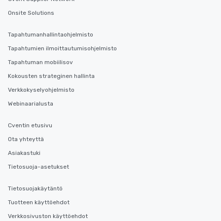
Onsite Solutions
Tapahtumanhallintaohjelmisto
Tapahtumien ilmoittautumisohjelmisto
Tapahtuman mobiilisov
Kokousten strateginen hallinta
Verkkokyselyohjelmisto
Webinaarialusta
Cventin etusivu
Ota yhteyttä
Asiakastuki
Tietosuoja-asetukset
Tietosuojakäytäntö
Tuotteen käyttöehdot
Verkkosivuston käyttöehdot