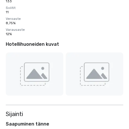
133
Sviitit
11
Veroaste
8,75%
Varausaste
12%
Hotellihuoneiden kuvat
Sijainti
Saapuminen tänne