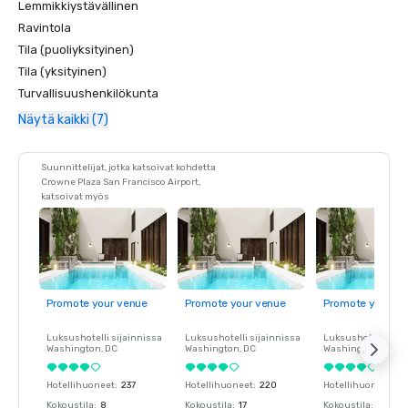
Lemmikkiystävällinen
Ravintola
Tila (puoliyksityinen)
Tila (yksityinen)
Turvallisuushenkilökunta
Näytä kaikki (7)
Suunnittelijat, jotka katsoivat kohdetta
Crowne Plaza San Francisco Airport,
katsoivat myös
Promote your venue
Promote your venue
Promote your ve
Luksushotelli sijainnissa
Luksushotelli sijainnissa
Luksushotelli sija
Washington
, DC
Washington
, DC
Washington
, DC
Hotellihuoneet
:
237
Hotellihuoneet
:
220
Hotellihuoneet
:
23
Kokoustila
:
8
Kokoustila
:
17
Kokoustila
:
8