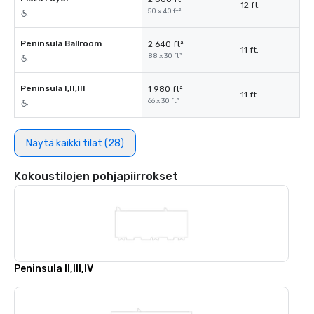
12 ft.
50 x 40 ft²
Peninsula Ballroom
2 640 ft²
11 ft.
88 x 30 ft²
Peninsula I,II,III
1 980 ft²
11 ft.
66 x 30 ft²
Näytä kaikki tilat (28)
Kokoustilojen pohjapiirrokset
Peninsula II,III,IV