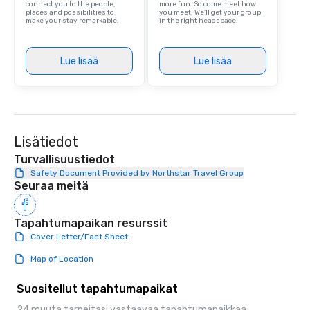
connect you to the people,
more fun. So come meet how
places and possibilities to
you meet. We'll get your group
make your stay remarkable.
in the right headspace.
Lue lisää
Lue lisää
Lisätiedot
Turvallisuustiedot
Safety Document Provided by Northstar Travel Group
Seuraa meitä
Tapahtumapaikan resurssit
Cover Letter/Fact Sheet
Map of Location
Suositellut tapahtumapaikat
24 muuta tarpeitasi vastaavaa tapahtumapaikkaa