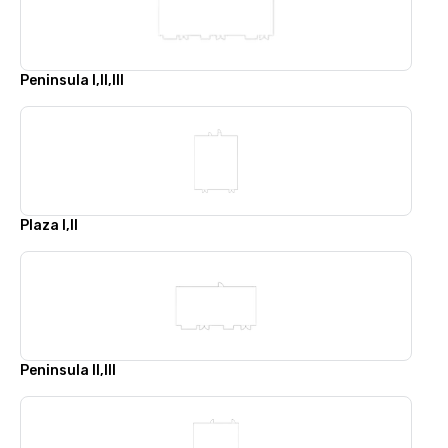
Peninsula I,II,III
Plaza I,II
Peninsula II,III