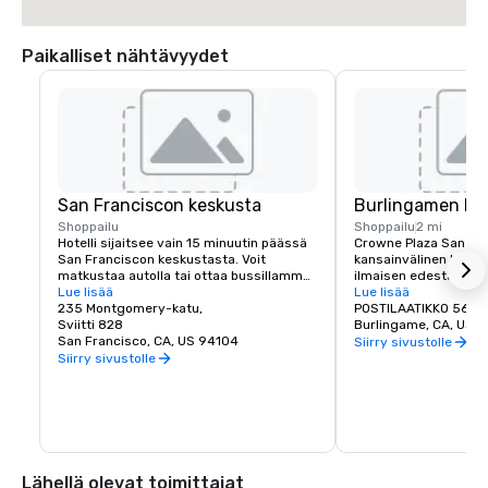
Paikalliset nähtävyydet
San Franciscon keskusta
Burlingamen ke
Shoppailu
Shoppailu
2 mi
Hotelli sijaitsee vain 15 minuutin päässä 
Crowne Plaza San Fra
San Franciscon keskustasta. Voit 
kansainvälinen lentok
matkustaa autolla tai ottaa bussillamme 
ilmaisen edestakaisen
BART (Bay Area Rapid Transit) 
Lue lisää
Burlingamen keskust
Lue lisää
päästäksesi upeimpaan 
235 Montgomery-katu,
paljon ostos- ja ruok
POSTILAATIKKO 563
maailmankuultuun kohteeseen.
Sviitti 828
Burlingame, CA, US 
San Francisco, CA, US 94104
Siirry sivustolle
Siirry sivustolle
Lähellä olevat toimittajat