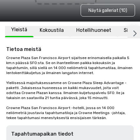
Näytä galleriat (10)
Yleistä
Kokoustila
Hotellihuoneet
Sijaint
Tietoa meistä
Crowne Plaza San Francisco Airport sijaitsee erinomaisella paikalla 5 
km:n päässä SFO:sta. Se on ihanteellinen paikka kokouksiin ja 
tapahtumiin, sillä siellä on 14 000 neliömetriä tapahtumatilaa, ilmainen 
lentokenttäkuljetus ja ilmainen langaton internet. 

Ylellisessä majoituksessamme on Crowne Plaza Sleep Advantage -
paketti. Jokaisessa huoneessa on kaikki mukavuudet, joita voit 
odottaa Crowne Plazan kanssa. Ilmainen kuljetuspalvelu SFO: lle ja 
takaisin on saatavilla 21 tuntia päivässä, joka 15 minuutti.

Crowne Plaza San Francisco Airport -hotelli, jossa on 14 000 
neliömetriä joustavia tapahtumatiloja ja Crowne Meetings -johtaja, 
tekee tapahtumasi menestyksestä ensisijaisen tärkeän.
Tapahtumapaikan tiedot