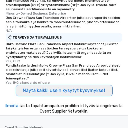
San Francisco Airport ja/tai emoyhtiö sertifioitu monimuotoisen
omistuspohjan (51 %) yritystoiminnaksi (BE)? Jos kyllä, ilmoita, mikä
seuraavista sertifioinneista on myönnetty:
Minority-Owned Business Enterprise
Jos Crowne Plaza San Francisco Airport on julkaissut raportin koskien
sen sitoumuksia ja hankkeita monimuotoisuuden, yhdenvertaisuuden
ja syrjimättömyyden osalta, anna linkki siihen.
N/A
TERVEYS JA TURVALLISUUS
Onko Crowne Plaza San Francisco Airport laatinut käytännöt julkisten
tai yksityisten organisaatioiden terveyspalveluja koskevien
ehdotusten mukaisesti? Jos kyllä, listaa mitä organisaatioita on
hyödynnetty näiden käytäntöjen laatimisessa:
Yes, CDC
Puhdistaako ja desinfioiko Crowne Plaza San Francisco Airport yleiset
oleskelutilat ja julkisesti käytettävissä olevat tilat (kuten kokoustilat,
ravintolat, hissiaulat jne.)? Jos kyllä, kuvaile mahdolliset uudet
toimenpiteet?
Yes, IHG standards of care
Näytä kaikki usein kysytyt kysymykset
Ilmoita
tästä tapahtumapaikan profiiliin liittyvästä ongelmasta
Cvent Supplier Networkiin.
Cvent Supplier Network