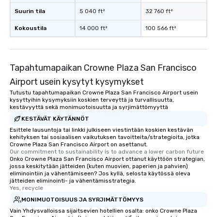
Suurin tila
5 040 ft²
32 760 ft²
Kokoustila
14 000 ft²
100 566 ft²
Tapahtumapaikan Crowne Plaza San Francisco
Airport usein kysytyt kysymykset
Tutustu tapahtumapaikan Crowne Plaza San Francisco Airport usein
kysyttyihin kysymyksiin koskien terveyttä ja turvallisuutta,
kestävyyttä sekä monimuotoisuutta ja syrjimättömyyttä
KESTÄVÄT KÄYTÄNNÖT
Esittele lausuntoja tai linkki julkiseen viestintään koskien kestävän
kehityksen tai sosiaalisen vaikutuksen tavoitteita/strategioita, jotka
Crowne Plaza San Francisco Airport on asettanut.
Our commitment to sustainability is to advance a lower carbon future
Onko Crowne Plaza San Francisco Airport ottanut käyttöön strategian,
jossa keskitytään jätteiden (kuten muovien, paperien ja pahvien)
eliminointiin ja vähentämiseen? Jos kyllä, selosta käytössä oleva
jätteiden eliminointi- ja vähentämisstrategia.
Yes, recycle
MONIMUOTOISUUS JA SYRJIMÄTTÖMYYS
Vain Yhdysvalloissa sijaitsevien hotellien osalta: onko Crowne Plaza