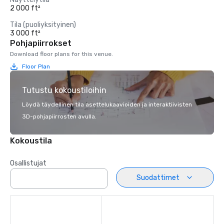
2 000 ft²
Tila (puoliyksityinen)
3 000 ft²
Pohjapiirrokset
Download floor plans for this venue.
Floor Plan
Tutustu kokoustiloihin
Löydä täydellinen tila asettelukaavioiden ja interaktiivisten
3D-pohjapiirrosten avulla.
Kokoustila
Osallistujat
Suodattimet