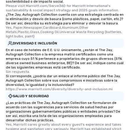
sostenibilidad o de impacto social.
Please visit Marriott.com/Serve360 for Marriott International's 
sustainability & social impact strategy and 2025 goals information.
¿The Jay, Autograph Collection cuenta con una estrategia centrada en
la eliminación y desvío de basura (como plásticos, papel, cartón, etc.)?
De ser así, describa su estrategia para eliminar y desviar la basura.
Yes, Paper,Newspaper,Cardboard,Aluminum,Other 
Metals,Plastic,Glass,Cooking Oil,Universal Waste Recycling (batteries, 
light bulbs, paint)
DIVERSIDAD E INCLUSIÓN
En el caso de hoteles de E.E. U.U. únicamente, ¿están el The Jay,
Autograph Collection o la empresa matriz certificados como una
empresa cuyo 51 % pertenece a propietarios de grupos diversos (51%
diverse owned business enterprise, BE)? De ser así, indique como cuál
de las siguientes empresas está certificado.
Sin respuesta.
Si corresponde, ¿podría dar un enlace al informe público del The Jay,
Autograph Collection sobre sus compromisos e iniciativas sobre la
diversidad, la igualdad y la inclusividad?
https://www.marriott.com/diversity/diversity-and-inclusion.mi
SALUD Y SEGURIDAD
¿Las prácticas de The Jay, Autograph Collection se formularon de
acuerdo con las sugerencias para servicios de salud hechas por
organizaciones gubernamentales públicas o entidades privadas? De
ser así, escriba una lista de las organizaciones empleadas para
desarrollar dichas prácticas.
Yes, Marriott cares greatly about every guest's experience and takes 
hygiene and sanitation very seriously. Marriott has established strict 