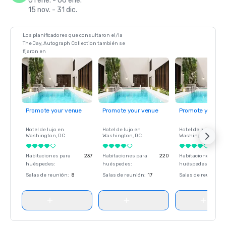
01 ene. - 06 ene.
15 nov. - 31 dic.
Los planificadores que consultaron el/la
The Jay, Autograph Collection también se
fijaron en
Promote your venue
Promote your venue
Promote your ve
Hotel de lujo en
Hotel de lujo en
Hotel de lujo en
Washington
, DC
Washington
, DC
Washington
, DC
Habitaciones para
237
Habitaciones para
220
Habitaciones para
huéspedes
:
huéspedes
:
huéspedes
:
Salas de reunión
:
8
Salas de reunión
:
17
Salas de reunión
: