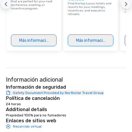
that are perfect for your next
resor
Find the top luxury hotels and
conference, meeting, or
State
resorts for your meetings,
incentive program.
ince
incentives, and executive
retre
retreats.
Más información
Más información
Información adicional
Información de seguridad
Safety Document Provided by Northstar Travel Group
Política de cancelación
24 horas
Additional details
Propiedad 100% para no fumadores
Enlaces de sitios web
Recorrido virtual