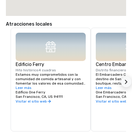
Atracciones locales
Edificio Ferry
Centro Embarca
Hito histórico
4 cuadras
Distrito financiero
1 c
Estamos muy comprometidos con la 
El Embarcadero Center
comunidad de comida artesanal y con 
destino de San Franc
fomentar los valores de esa comunidad 
boutique, restaurante
aquí en el Ferry Building. Imaginamos el 
Leer más
eventos locales popul
Leer más
Ferry Building Marketplace como una 
Edificio One Ferry
aquí, asegúrese de ex
One Embarcadero Ce
reunión vibrante de agricultores locales, 
San Francisco, CA, US 94111
numerosas exhibicione
San Francisco, CA, U
productores artesanales y empresas de 
de cine independiente
Visitar el sitio web
Visitar el sitio web
alimentos de propiedad y operación 
otras atracciones en e
independientes y los clientes a los que 
nuestras icónicas tor
sirven. Estamos creando una comunidad 
encontrará una varie
de personas con ideas afines que:

de servicios médicos 
para su comodidad. C
Muestre a los pequeños productores 
ofrecer en el corazón