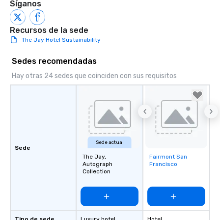
Síganos
Recursos de la sede
The Jay Hotel Sustainability
Sedes recomendadas
Hay otras 24 sedes que coinciden con sus requisitos
Sede actual
Sede
The Jay,
Fairmont San
Removed from
Autograph
Francisco
favorites
Collection
Tipo de sede
Luxury hotel
Hotel