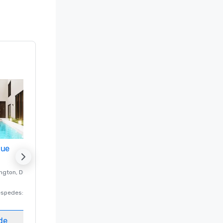
nue
Promote your venue
ngton
, DC
Hotel de lujo en
Washington
, DC
éspedes
:
220
Habitaciones para huéspedes
:
237
Salas de reunión
:
8
ede
Elegir sede