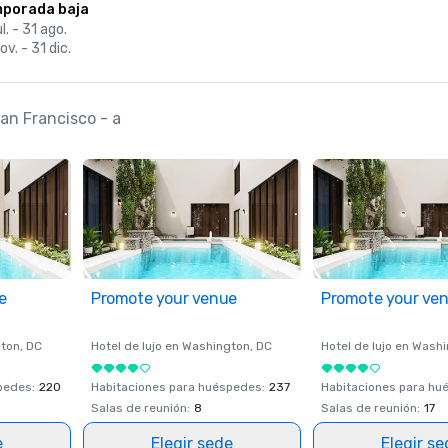
porada baja
ul. - 31 ago.
ov. - 31 dic.
San Francisco - a
e
Promote your venue
Promote your ve
ton
, DC
Hotel de lujo en
Washington
, DC
Hotel de lujo en
Washi
spedes
:
220
Habitaciones para huéspedes
:
237
Habitaciones para hu
Salas de reunión
:
8
Salas de reunión
:
17
e
Elegir sede
Elegir s