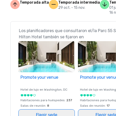
Temporada alta
Temporada intermedia
Tem
29 oct. - 15 nov.
01 j
16 n
Los planificadores que consultaron el/la Parc 55 
Hilton Hotel también se fijaron en
Promote your venue
Promote your venu
Hotel de lujo en
Washington
, DC
Hotel de lujo en
Washing
Habitaciones para huéspedes
:
237
Habitaciones para hué
Salas de reunión
:
8
Salas de reunión
:
17
Elegir sede
Elegir sed