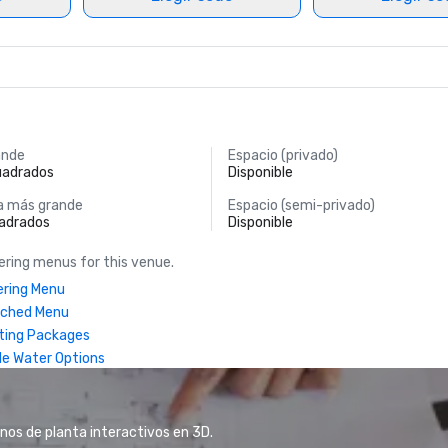
ande
Espacio (privado)
uadrados
Disponible
a más grande
Espacio (semi-privado)
uadrados
Disponible
ring menus for this venue.
ring Menu
nched Menu
ting Packages
le Water Options
anos de planta interactivos en 3D.