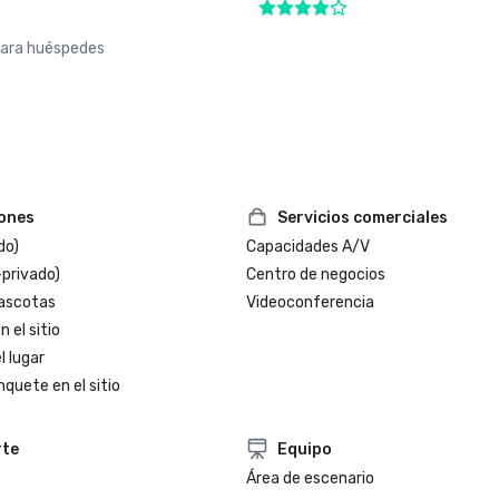
para huéspedes
iones
Servicios comerciales
do)
Capacidades A/V
-privado)
Centro de negocios
ascotas
Videoconferencia
 el sitio
l lugar
nquete en el sitio
rte
Equipo
Área de escenario