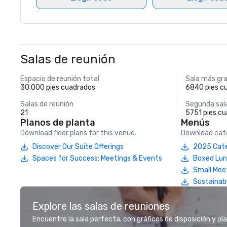
Salas de reunión
Espacio de reunión total
Sala más gr
30.000 pies cuadrados
6840 pies c
Salas de reunión
Segunda sal
21
5751 pies c
Planos de planta
Menús
Download floor plans for this venue.
Download cate
Discover Our Suite Offerings
2025 Cate
Spaces for Success: Meetings & Events
Boxed Lu
Small Mee
Sustainab
Explore las salas de reuniones
Encuentre la sala perfecta, con gráficos de disposición y pl