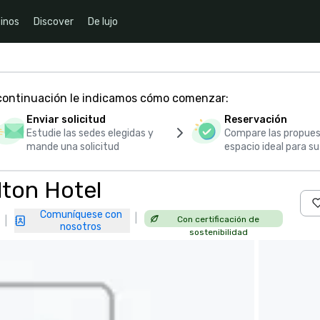
inos
Discover
De lujo
 continuación le indicamos cómo comenzar:
Enviar solicitud
Reservación
Estudie las sedes elegidas y
Compare las propues
mande una solicitud
espacio ideal para s
lton Hotel
Comuníquese con
|
Con certificación de
|
nosotros
sostenibilidad