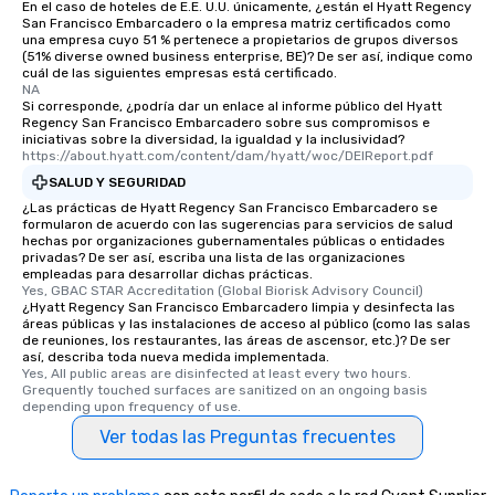
En el caso de hoteles de E.E. U.U. únicamente, ¿están el Hyatt Regency
cuisines and dishes. Al
San Francisco Embarcadero o la empresa matriz certificados como
selected dishes are cu
una empresa cuyo 51 % pertenece a propietarios de grupos diversos
(51% diverse owned business enterprise, BE)? De ser así, indique como
high standards to ensu
cuál de las siguientes empresas está certificado.
delight any palate. Tours Available
NA
from Day to Night With
Si corresponde, ¿podría dar un enlace al informe público del Hyatt
Regency San Francisco Embarcadero sobre sus compromisos e
group experience, bookin
iniciativas sobre la diversidad, la igualdad y la inclusividad?
key. Whether you desir
https://about.hyatt.com/content/dam/hyatt/woc/DEIReport.pdf
business hours or earl
SALUD Y SEGURIDAD
after work, we can coo
¿Las prácticas de Hyatt Regency San Francisco Embarcadero se
you to provide options 
formularon de acuerdo con las sugerencias para servicios de salud
hechas por organizaciones gubernamentales públicas o entidades
needs. Go for as Long or as Short as
privadas? De ser así, escriba una lista de las organizaciones
You Like Along with fle
empleadas para desarrollar dichas prácticas.
scheduling, Lip Smack
Yes, GBAC STAR Accreditation (Global Biorisk Advisory Council)
¿Hyatt Regency San Francisco Embarcadero limpia y desinfecta las
Tours also provides a 
áreas públicas y las instalaciones de acceso al público (como las salas
durations. Our shortes
de reuniones, los restaurantes, las áreas de ascensor, etc.)? De ser
así, describa toda nueva medida implementada.
2.5 hours; our longest 
Yes, All public areas are disinfected at least every two hours. 
hours, with optional 
Grequently touched surfaces are sanitized on an ongoing basis 
incentives.
depending upon frequency of use.
Ver todas las Preguntas frecuentes