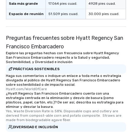
Sala más grande
17.064 pies cuad.
4928 pies cuad.
networking opportunit
heading to the next pl
Espacio de reunión
51.509 pies cuad.
30.000 pies cuad.
itinerary. You Get a Dinner and a Show
Our tours offer an exqu
entertainment. All tour
knowledgeable, profes
Preguntas frecuentes sobre Hyatt Regency San
who leads the group on
Francisco Embarcadero
offering engaging tidb
Explore las preguntas hechas con frecuencia sobre Hyatt Regency
fascinating stories. S
San Francisco Embarcadero respecto a la Salud y seguridad,
interactive experience
Sostenibilidad, y Diversidad e inclusión
along the way exclusive
PRÁCTICAS SOSTENIBLES
ensuring there is neve
Haga sus comentarios o indique un enlace a toda meta o estrategia
Different Types of Cuis
divulgada al público de Hyatt Regency San Francisco Embarcadero
sobre sostenibilidad o de impacto social.
experiences offer the a
Hyatt.com/WorldOfCare
several renowned rest
¿Hyatt Regency San Francisco Embarcadero cuenta con una
estrategia centrada en la eliminación y desvío de basura (como
convenient outing, inc
plásticos, papel, cartón, etc.)? De ser así, describa su estrategia para
and your guests might
eliminar y desviar la basura.
discovered otherwise 
Yes, Waste Diversion Rate is 58%. Disposable cups and cutlery are 
derived from compost-able corn and potato composite.  Straws are 
at a typical corporate 
made from biodegradable agave fiber.
a way to try some of t
DIVERSIDAD E INCLUSIÓN
in the city and dive in