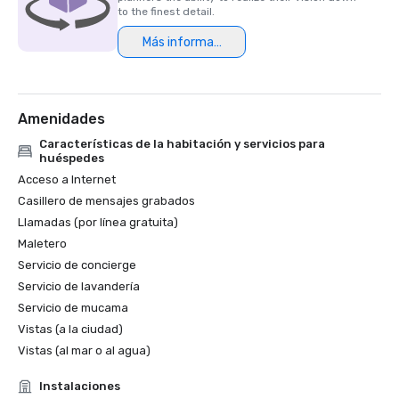
personal de apoyo in situ»

to the finest detail.
Finalista del premio Northstar Stella 2024, «Mejor espacio 
Más información
para eventos en hotel/resort»

Premios Condé Nast Traveler's Readers' Choice de 2024: 
Amenidades
Características de la habitación y servicios para
huéspedes
Acceso a Internet
Casillero de mensajes grabados
Llamadas (por línea gratuita)
Maletero
Servicio de concierge
Servicio de lavandería
Servicio de mucama
Vistas (a la ciudad)
Vistas (al mar o al agua)
Instalaciones