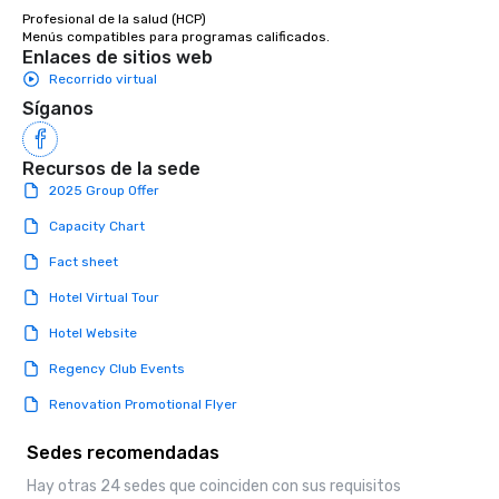
booked to the minute i
Profesional de la salud (HCP) 

Since the menu is alre
Menús compatibles para programas calificados.
Enlaces de sitios web
have nothing to worry 
Recorrido virtual
remember to submit ah
date any dietary restr
Síganos
allergies for anyone in
Feel Like a VIP at Each
Recursos de la sede
Smacking Foodie Tours
2025 Group Offer
group members never 
about waiting in line to
Capacity Chart
restaurant or being sh
Fact sheet
than desirable table. O
everyone is treated lik
Hotel Virtual Tour
immediate seating upon
Hotel Website
What’s more, your gro
a special warm welcom
Regency Club Events
from the restaurant c
Renovation Promotional Flyer
be printed featuring yo
which can be an added 
Sedes recomendadas
those Instagram mome
For added ease, we ca
Hay otras 24 sedes que coinciden con sus requisitos