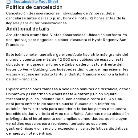
Sustainability Fact Sheet
place at multiple resta
Política de cancelación
walking in between, th
Cancelación de reservaciones individuales de 72 horas: debe 
cancelarse antes de las 3 p. m., hora del hotel, 72 horas antes de la 
countless opportunitie
llegada para evitar penalizaciones.
with different people 
Additional details
down at each venue a
Arquitectura dramática. Vistas panorámicas. Ubicación perfecta. Ya 
traverse along the way
sea que viaje por negocios o placer, descubra el Hyatt Regency San 
experiences not only 
Francisco. 

ways to network, but a
Este icónico hotel, que alberga el vestíbulo tipo atrio más grande del 
way to do so. Large Groups Welcome
mundo y cuenta con más de 42 000 pies cúbicos de espacio, está 
Lip Smacking Foodie To
ubicado en el paseo marítimo de Embarcadero, justo enfrente del 
histórico Ferry Building. Los huéspedes disfrutan de impresionantes 
groups, small or large.
vistas y acceso inmediato tanto al distrito financiero como a la bahía 
experiences can acc
de San Francisco. 

groups from as few as
Explore atracciones famosas a solo unos minutos de distancia, desde 
as 500 guests, making
Chinatown y Fisherman's Wharf hasta Alcatraz y Union Square. El 
choice for any corpora
transporte público, incluido BART con acceso directo a SFO y OAK, 
Stress-Free Booking 
está justo enfrente de nuestra puerta. Súbase a un teleférico, 
autobús, ferry o tranvía para acceder a todas las partes de nuestra 
a tour is stress-free a
increíble ciudad y a toda el Área de la Bahía. Además de su ubicación 
enjoy the company of 
privilegiada, el hotel cuenta con amplias comodidades, que incluyen 
more easily. You’ll tak
versátiles espacios para reuniones, tentadoras opciones 
knowing that everythin
gastronómicas y un servicio excepcional, características distintivas 
de nuestro hotel céntrico. 

of from the moment the