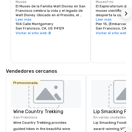
Museo
Museo
1 mi
El Museo de la Familia Walt Disney en San 
El Exploratorium de S
Francisco celebra la vida y el legado de 
museo científico inte
Walt Disney. Ubicado en el Presidio, el 
despierta la curiosid
museo exhibe diez galerías con obras de 
Leer más
exhibiciones prácticas
Leer más
arte originales, bocetos de animación 
104 Calle Montgomery
muelle 15, cuenta co
Pier 15, (Embarcader
tempranos y exhibiciones interactivas. 
San Francisco, CA, US 94129
exhibiciones donde lo
San Francisco, CA, U
Los puntos destacados incluyen una 
explorar la ciencia, el
Visitar el sitio web
Visitar el sitio web
réplica de la maqueta de Disneyland y la 
humana. Desde la crea
icónica cámara multiplano. Con 
ópticas hasta la expe
exhibiciones rotativas y talleres 
sonido y la luz, el mu
prácticos, es una visita obligada para los 
aprendizaje y el desc
fanáticos de Disney, ya que ofrece una 
para todas las edades
visión más profunda de la creatividad 
donde la exploración s
detrás de la magia de Disney.
creatividad, por lo qu
obligada para las me
Vendedores cercanos
Promocionada
Wine Country Trekking
Lip Smacking Foo
San Francisco
En varias ciudades
Wine Country Trekking provides
Lip Smacking Foodie T
guided hikes in the beautiful wine
award-winning VIP gro