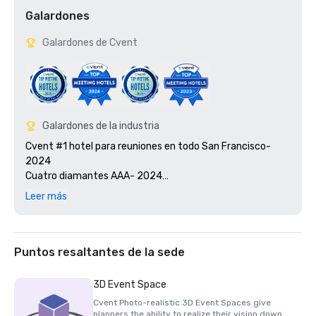
Galardones
Galardones de Cvent
Galardones de la industria
Cvent #1 hotel para reuniones en todo San Francisco- 
2024

Cuatro diamantes AAA- 2024

Smart Meetings: ganador del premio Platinum Choice en 
Leer más
2024

Los mejores premios del mundo 2025 de Travel + Leisure

Certificación Green Key 2025: calificación de 4 teclas

Finalista del premio Northstar Stella 2025, «Mejor 
Puntos resaltantes de la sede
personal de apoyo in situ» 

Premio Northstar Stella 2024: Medalla de bronce, «Mejor 
3D Event Space
hotel/resort»

Cvent Photo-realistic 3D Event Spaces give
Premio Northstar Stella 2024: Medalla de bronce, «Mejor 
planners the ability to realize their vision down