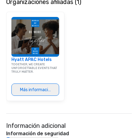
Organizaciones afiliadas (1)
dining experience meld
that are sure to add ne
meeting events, from 
team building. All-Inclusive Group
Dining When meeting p
corporate group event
Smacking Foodie Tours,
group is assured a top
experience with three 
Hyatt APAC Hotels
signature dishes at ea
TOGETHER, WE CREATE
Our affordable tours a
UNFORGETTABLE EVENTS THAT
TRULY MATTER.
person with tax and gr
included. The only thi
are drinks. However, 
Más información
package upgrade is ava
provides guests a sign
at various stops. Build Your Network
Our exclusive experien
ultimate networking op
a typical sit-down dinn
Información adicional
to engage the person t
Información de seguridad
right of you. Because 