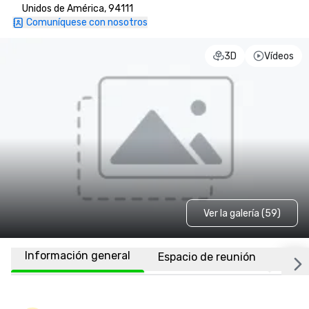
Unidos de América, 94111
Comuníquese con nosotros
3D
Vídeos
Ver la galería (59)
Información general
Espacio de reunión
Habi