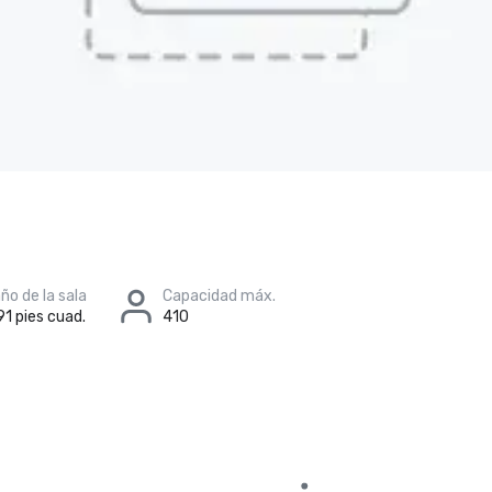
o de la sala
Capacidad máx.
91 pies cuad.
410