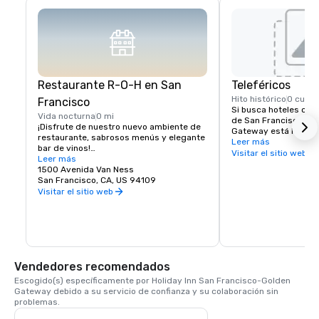
Restaurante R-O-H en San
Teleféricos
Hito histórico
0 cuad
Francisco
Si busca hoteles cerc
Vida nocturna
0 mi
de San Francisco, el 
¡Disfrute de nuestro nuevo ambiente de 
Gateway está literalm
restaurante, sabrosos menús y elegante 
pasos de la calle Cali
Leer más
bar de vinos!

teleféricos ofrecen un
Visitar el sitio web
Leer más
todos los lugares y s
Los huéspedes que se alojen en el hotel 
1500 Avenida Van Ness
Francisco. El teleféric
Holiday Inn San Francisco no tienen que 
San Francisco, CA, US 94109
Street tiene parada en
ir muy lejos para encontrar un delicioso 
Visitar el sitio web
Van Ness Avenue, a s
restaurante en San Francisco. Estamos 
del Holiday Inn Hotel.
orgullosos de nuestro nuevo bar y 
restaurante R-O-H cerca de Nob Hill, que 
ofrecerá la mejor cerveza de barril 
artesanal local e internacional, un bar de 
vinos con sorbos de Napa y Sonoma, una 
Vendedores recomendados
selección de licores y un menú de platos 
de uno de los barrios emblemáticos de 
Escogido(s) específicamente por Holiday Inn San Francisco-Golden 
San Francisco. El bar y restaurante R-O-
Gateway debido a su servicio de confianza y su colaboración sin 
H es la pieza central de nuestro nuevo y 
problemas.
activo lobby, que dará la bienvenida a los 