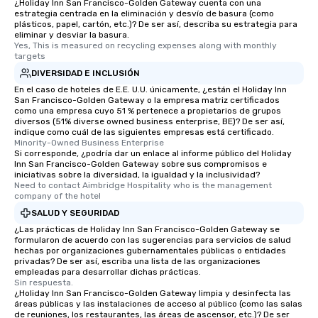
¿Holiday Inn San Francisco-Golden Gateway cuenta con una
estrategia centrada en la eliminación y desvío de basura (como
plásticos, papel, cartón, etc.)? De ser así, describa su estrategia para
eliminar y desviar la basura.
Yes, This is measured on recycling expenses along with monthly 
targets
DIVERSIDAD E INCLUSIÓN
En el caso de hoteles de E.E. U.U. únicamente, ¿están el Holiday Inn
San Francisco-Golden Gateway o la empresa matriz certificados
como una empresa cuyo 51 % pertenece a propietarios de grupos
diversos (51% diverse owned business enterprise, BE)? De ser así,
indique como cuál de las siguientes empresas está certificado.
Minority-Owned Business Enterprise
Si corresponde, ¿podría dar un enlace al informe público del Holiday
Inn San Francisco-Golden Gateway sobre sus compromisos e
iniciativas sobre la diversidad, la igualdad y la inclusividad?
Need to contact Aimbridge Hospitality who is the management 
company of the hotel
SALUD Y SEGURIDAD
¿Las prácticas de Holiday Inn San Francisco-Golden Gateway se
formularon de acuerdo con las sugerencias para servicios de salud
hechas por organizaciones gubernamentales públicas o entidades
privadas? De ser así, escriba una lista de las organizaciones
empleadas para desarrollar dichas prácticas.
Sin respuesta.
¿Holiday Inn San Francisco-Golden Gateway limpia y desinfecta las
áreas públicas y las instalaciones de acceso al público (como las salas
de reuniones, los restaurantes, las áreas de ascensor, etc.)? De ser