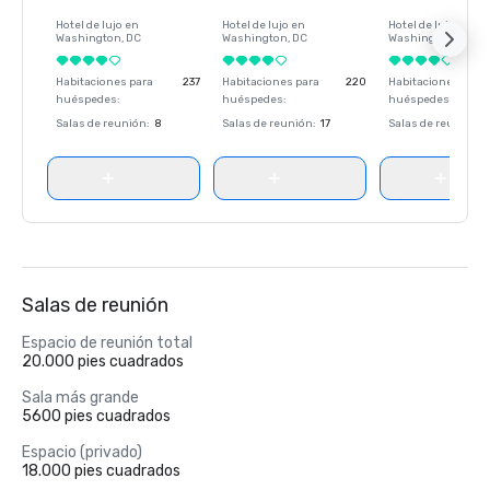
Hotel de lujo en
Hotel de lujo en
Hotel de lujo en
Washington
, DC
Washington
, DC
Washington
, DC
Habitaciones para
237
Habitaciones para
220
Habitaciones para
huéspedes
:
huéspedes
:
huéspedes
:
Salas de reunión
:
8
Salas de reunión
:
17
Salas de reunión
:
Salas de reunión
Espacio de reunión total
20.000 pies cuadrados
Sala más grande
5600 pies cuadrados
Espacio (privado)
18.000 pies cuadrados