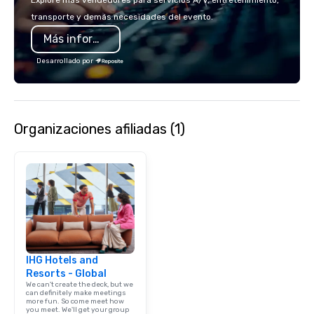
Explore más vendedores para servicios A/V, entretenimiento,
transporte y demás necesidades del evento.
Más información
Desarrollado por
Organizaciones afiliadas (1)
IHG Hotels and
Resorts - Global
We can't create the deck, but we
can definitely make meetings
more fun. So come meet how
you meet. We'll get your group