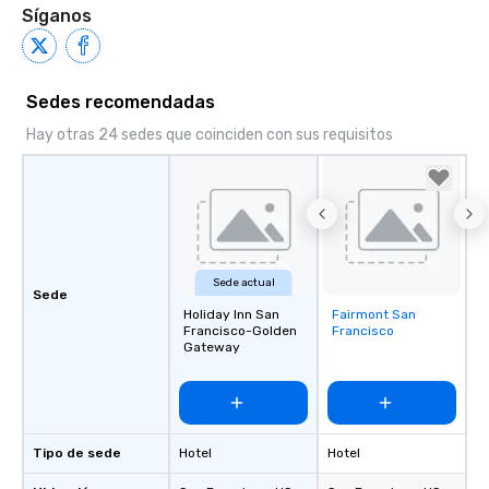
Síganos
Sedes recomendadas
Hay otras 24 sedes que coinciden con sus requisitos
Sede actual
Sede
Holiday Inn San
Fairmont San
Removed from
Francisco-Golden
Francisco
favorites
Gateway
Tipo de sede
Hotel
Hotel