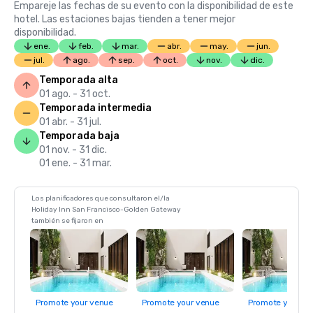
Empareje las fechas de su evento con la disponibilidad de este
hotel. Las estaciones bajas tienden a tener mejor
disponibilidad.
ene.
feb.
mar.
abr.
may.
jun.
jul.
ago.
sep.
oct.
nov.
dic.
Temporada alta
01 ago. - 31 oct.
Temporada intermedia
01 abr. - 31 jul.
Temporada baja
01 nov. - 31 dic.
01 ene. - 31 mar.
Los planificadores que consultaron el/la
Holiday Inn San Francisco-Golden Gateway
también se fijaron en
Promote your venue
Promote your venue
Promote your ve