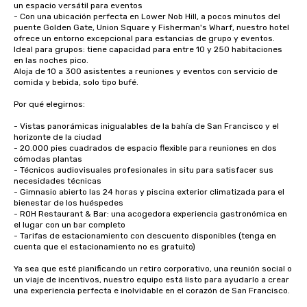
un espacio versátil para eventos

- Con una ubicación perfecta en Lower Nob Hill, a pocos minutos del 
puente Golden Gate, Union Square y Fisherman's Wharf, nuestro hotel 
ofrece un entorno excepcional para estancias de grupo y eventos.

Ideal para grupos: tiene capacidad para entre 10 y 250 habitaciones 
en las noches pico.

Aloja de 10 a 300 asistentes a reuniones y eventos con servicio de 
comida y bebida, solo tipo bufé. 

Por qué elegirnos:

- Vistas panorámicas inigualables de la bahía de San Francisco y el 
horizonte de la ciudad

- 20.000 pies cuadrados de espacio flexible para reuniones en dos 
cómodas plantas

- Técnicos audiovisuales profesionales in situ para satisfacer sus 
necesidades técnicas

- Gimnasio abierto las 24 horas y piscina exterior climatizada para el 
bienestar de los huéspedes

- ROH Restaurant & Bar: una acogedora experiencia gastronómica en 
el lugar con un bar completo

- Tarifas de estacionamiento con descuento disponibles (tenga en 
cuenta que el estacionamiento no es gratuito)

Ya sea que esté planificando un retiro corporativo, una reunión social o 
un viaje de incentivos, nuestro equipo está listo para ayudarlo a crear 
una experiencia perfecta e inolvidable en el corazón de San Francisco.