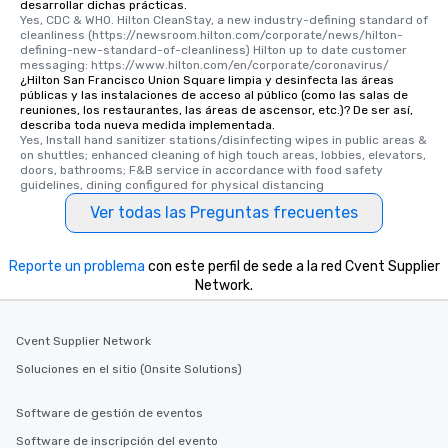
desarrollar dichas prácticas.
Yes, CDC & WHO. Hilton CleanStay, a new industry-defining standard of 
cleanliness (https://newsroom.hilton.com/corporate/news/hilton-
defining-new-standard-of-cleanliness) Hilton up to date customer 
messaging: https://www.hilton.com/en/corporate/coronavirus/
¿Hilton San Francisco Union Square limpia y desinfecta las áreas
públicas y las instalaciones de acceso al público (como las salas de
reuniones, los restaurantes, las áreas de ascensor, etc.)? De ser así,
describa toda nueva medida implementada.
Yes, Install hand sanitizer stations/disinfecting wipes in public areas & 
on shuttles; enhanced cleaning of high touch areas, lobbies, elevators, 
doors, bathrooms; F&B service in accordance with food safety 
guidelines, dining configured for physical distancing
Ver todas las Preguntas frecuentes
Reporte un problema
con este perfil de sede a la red Cvent Supplier
Network.
Cvent Supplier Network
Soluciones en el sitio (Onsite Solutions)
Software de gestión de eventos
Software de inscripción del evento