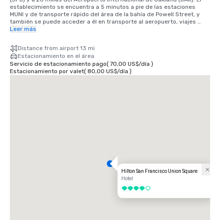
establecimiento se encuentra a 5 minutos a pie de las estaciones 
MUNI y de transporte rápido del área de la bahía de Powell Street, y 
también se puede acceder a él en transporte al aeropuerto, viajes 
compartidos y taxi. A 25 minutos en coche del aeropuerto 
Leer más
internacional SFO y a 40 minutos en tren BART. Estamos ubicados en 
el distrito de Union Square, en el corazón del centro de San Francisco.
Distance from airport 13 mi
Estacionamiento en el área
Servicio de estacionamiento pago
(
70,00 US$
/
día
)
Estacionamiento por valet
(
80,00 US$
/
día
)
Hilton San Francisco Union Square
Hotel
4 de 5