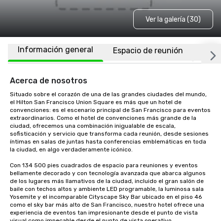
Ver la galería (30)
Información general
Espacio de reunión
Habi
Acerca de nosotros
Situado sobre el corazón de una de las grandes ciudades del mundo, 
el Hilton San Francisco Union Square es más que un hotel de 
convenciones: es el escenario principal de San Francisco para eventos 
extraordinarios. Como el hotel de convenciones más grande de la 
ciudad, ofrecemos una combinación inigualable de escala, 
sofisticación y servicio que transforma cada reunión, desde sesiones 
íntimas en salas de juntas hasta conferencias emblemáticas en toda 
la ciudad, en algo verdaderamente icónico.

Con 134 500 pies cuadrados de espacio para reuniones y eventos 
bellamente decorado y con tecnología avanzada que abarca algunos 
de los lugares más llamativos de la ciudad, incluido el gran salón de 
baile con techos altos y ambiente LED programable, la luminosa sala 
Yosemite y el incomparable Cityscape Sky Bar ubicado en el piso 46 
como el sky bar más alto de San Francisco, nuestro hotel ofrece una 
experiencia de eventos tan impresionante desde el punto de vista 
visual como impecable desde el punto de vista operativo.
