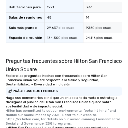
Habitaciones para huéspedes
1921
336
Salas de reuniones
45
14
Sala más grande
29.637 pies cuad.
9360 pies cuad.
Espacio de reunión
134.500 pies cuad.
24.116 pies cuad.
Preguntas frecuentes sobre Hilton San Francisco
Union Square
Explore las preguntas hechas con frecuencia sobre Hilton San
Francisco Union Square respecto a la Salud y seguridad,
Sostenibilidad, y Diversidad e inclusión
PRÁCTICAS SOSTENIBLES
Haga sus comentarios o indique un enlace a toda meta o estrategia
divulgada al público de Hilton San Francisco Union Square sobre
sostenibilidad o de impacto social.
Hilton has committed to cut our environmental footprint in half and 
double our social impact by 2030. Refer to our website, 
https://cr.hilton.com, for details on our award-winning Environmental, 
Social and Governance (ESG) programs.
¿Hilton San Francisco Union Square cuenta con una estrategia