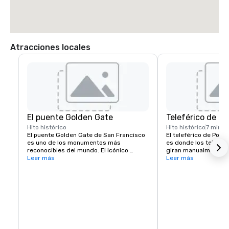
Atracciones locales
El puente Golden Gate
Teleférico de Po
Hito histórico
Hito histórico
7 min
El puente Golden Gate de San Francisco 
El teleférico de Powe
es uno de los monumentos más 
es donde los teleféric
reconocibles del mundo. El icónico 
giran manualmente pa
puente colgante es conocido por su 
Leer más
dirección. Ubicado en
Leer más
llamativo color naranja y sus 
Street, es un popular
impresionantes vistas.
para pasear por las 
colinas de la ciudad.