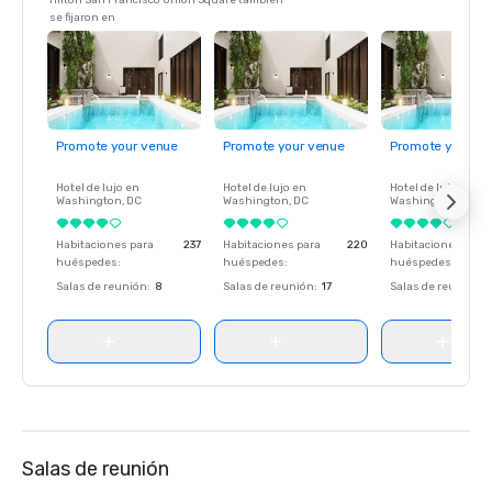
Hilton San Francisco Union Square también
se fijaron en
Promote your venue
Promote your venue
Promote your ve
Hotel de lujo en
Hotel de lujo en
Hotel de lujo en
Washington
, DC
Washington
, DC
Washington
, DC
Habitaciones para
237
Habitaciones para
220
Habitaciones para
huéspedes
:
huéspedes
:
huéspedes
:
Salas de reunión
:
8
Salas de reunión
:
17
Salas de reunión
:
Salas de reunión