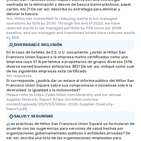
centrada en la eliminación y desvío de basura (como plásticos, papel,
cartón, etc.)? De ser así, describa su estrategia para eliminar y
desviar la basura.
Yes, Hilton has committed to reducing waste in our managed 
operations by 50% by 2030. Through the end of 2020, we have 
reduced waste in our managed portfolio by 73% since our 2008 
baseline, and our managed and franchised hotels have reduced waste 
by 62%.
DIVERSIDAD E INCLUSIÓN
En el caso de hoteles de E.E. U.U. únicamente, ¿están el Hilton San
Francisco Union Square o la empresa matriz certificados como una
empresa cuyo 51 % pertenece a propietarios de grupos diversos (51%
diverse owned business enterprise, BE)? De ser así, indique como cuál
de las siguientes empresas está certificado.
Sin respuesta.
Si corresponde, ¿podría dar un enlace al informe público del Hilton San
Francisco Union Square sobre sus compromisos e iniciativas sobre la
diversidad, la igualdad y la inclusividad?
Please refer to https://jobs.hilton.com/diversity and our annual 
Supplier Diversity Report (https://cr.hilton.com/wp-
content/uploads/2021/03/Hilton-2020-Supplier-Diversity-
Report.pdf).
SALUD Y SEGURIDAD
¿Las prácticas de Hilton San Francisco Union Square se formularon de
acuerdo con las sugerencias para servicios de salud hechas por
organizaciones gubernamentales públicas o entidades privadas? De
ser así, escriba una lista de las organizaciones empleadas para