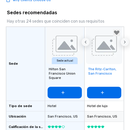
Sedes recomendadas
Hay otras 24 sedes que coinciden con sus requisitos
Sede actual
Sede
Hilton San
The Ritz-Carlton,
Removed from
Francisco Union
San Francisco
favorites
Square
Tipo de sede
Hotel
Hotel de lujo
Ubicación
San Francisco
, US
San Francisco
, US
Calificación de la sede