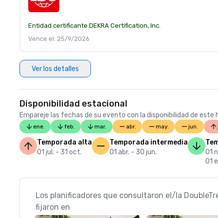
Entidad certificante:
DEKRA Certification, Inc.
Vence el: 25/9/2026
Ver los detalles
Disponibilidad estacional
Empareje las fechas de su evento con la disponibilidad de este h
ene.
feb.
mar.
abr.
may.
jun.
Temporada alta
Temporada intermedia
Tem
01 jul. - 31 oct.
01 abr. - 30 jun.
01 n
01 e
Los planificadores que consultaron el/la DoubleTr
fijaron en