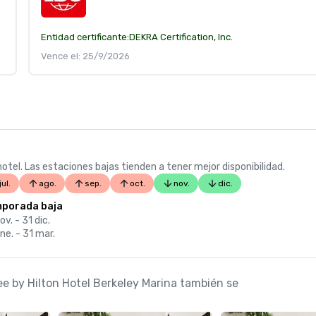
Entidad certificante:
DEKRA Certification, Inc.
Vence el: 25/9/2026
otel. Las estaciones bajas tienden a tener mejor disponibilidad.
jul.
ago.
sep.
oct.
nov.
dic.
porada baja
ov. - 31 dic.
ne. - 31 mar.
ee by Hilton Hotel Berkeley Marina también se