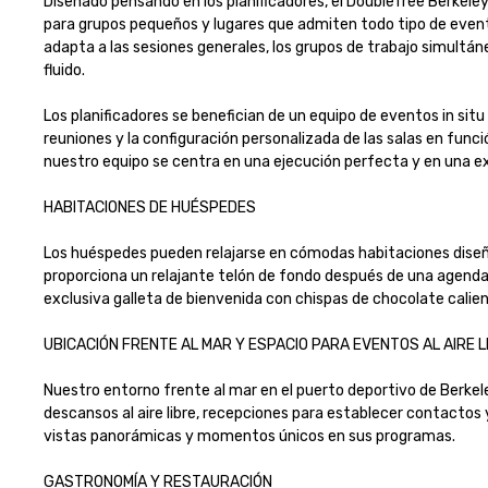
Diseñado pensando en los planificadores, el DoubleTree Berkele
para grupos pequeños y lugares que admiten todo tipo de evento
adapta a las sesiones generales, los grupos de trabajo simultáne
fluido.

Los planificadores se benefician de un equipo de eventos in situ
reuniones y la configuración personalizada de las salas en func
nuestro equipo se centra en una ejecución perfecta y en una exp
HABITACIONES DE HUÉSPEDES 

Los huéspedes pueden relajarse en cómodas habitaciones diseñada
proporciona un relajante telón de fondo después de una agenda l
exclusiva galleta de bienvenida con chispas de chocolate calient
UBICACIÓN FRENTE AL MAR Y ESPACIO PARA EVENTOS AL AIRE LIBR
Nuestro entorno frente al mar en el puerto deportivo de Berke
descansos al aire libre, recepciones para establecer contactos y r
vistas panorámicas y momentos únicos en sus programas.

GASTRONOMÍA Y RESTAURACIÓN
