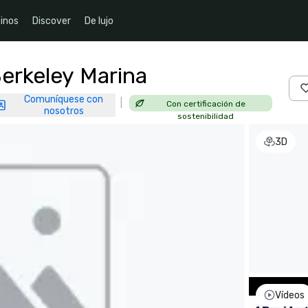
inos
Discover
De lujo
Berkeley Marina
Comuníquese con
|
Con certificación de
nosotros
sostenibilidad
3D
Vídeos