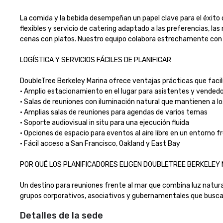
La comida y la bebida desempeñan un papel clave para el éxito 
flexibles y servicio de catering adaptado a las preferencias, l
cenas con platos. Nuestro equipo colabora estrechamente con los
LOGÍSTICA Y SERVICIOS FÁCILES DE PLANIFICAR

DoubleTree Berkeley Marina ofrece ventajas prácticas que facilita
• Amplio estacionamiento en el lugar para asistentes y vendedor
• Salas de reuniones con iluminación natural que mantienen a lo
• Amplias salas de reuniones para agendas de varios temas

• Soporte audiovisual in situ para una ejecución fluida

• Opciones de espacio para eventos al aire libre en un entorno fre
• Fácil acceso a San Francisco, Oakland y East Bay

POR QUÉ LOS PLANIFICADORES ELIGEN DOUBLETREE BERKELEY MA
Un destino para reuniones frente al mar que combina luz natural, 
grupos corporativos, asociativos y gubernamentales que buscan un
Detalles de la sede