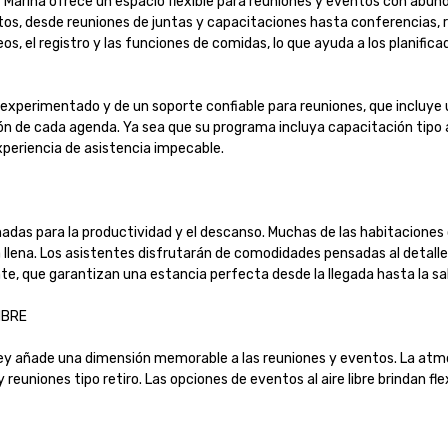
y Marina ofrece un espacio flexible para reuniones y eventos con abun
s, desde reuniones de juntas y capacitaciones hasta conferencias, re
os, el registro y las funciones de comidas, lo que ayuda a los planifica
 experimentado y de un soporte confiable para reuniones, que incluye un
ión de cada agenda. Ya sea que su programa incluya capacitación tipo 
eriencia de asistencia impecable.

s para la productividad y el descanso. Muchas de las habitaciones ofr
lena. Los asistentes disfrutarán de comodidades pensadas al detalle y 
e, que garantizan una estancia perfecta desde la llegada hasta la salida
E

ley añade una dimensión memorable a las reuniones y eventos. La atmó
euniones tipo retiro. Las opciones de eventos al aire libre brindan flex