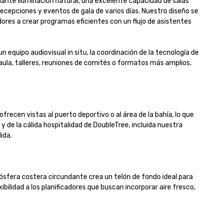
dante iluminación natural, una excelente capacidad de salas 
cepciones y eventos de gala de varios días. Nuestro diseño se 
dores a crear programas eficientes con un flujo de asistentes 
 equipo audiovisual in situ, la coordinación de la tecnología de 
aula, talleres, reuniones de comités o formatos más amplios, 
ecen vistas al puerto deportivo o al área de la bahía, lo que 
de la cálida hospitalidad de DoubleTree, incluida nuestra 
.

sfera costera circundante crea un telón de fondo ideal para 
ibilidad a los planificadores que buscan incorporar aire fresco, 