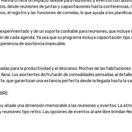
y Marina ofrece un espacio flexible para reuniones y eventos con abun
s, desde reuniones de juntas y capacitaciones hasta conferencias, re
os, el registro y las funciones de comidas, lo que ayuda a los planifica
 experimentado y de un soporte confiable para reuniones, que incluye un
ión de cada agenda. Ya sea que su programa incluya capacitación tipo 
eriencia de asistencia impecable.

s para la productividad y el descanso. Muchas de las habitaciones ofr
lena. Los asistentes disfrutarán de comodidades pensadas al detalle y 
e, que garantizan una estancia perfecta desde la llegada hasta la salida
E

ley añade una dimensión memorable a las reuniones y eventos. La atmó
euniones tipo retiro. Las opciones de eventos al aire libre brindan flex