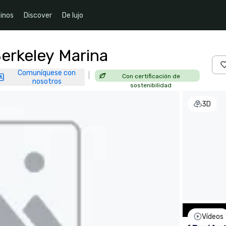
inos
Discover
De lujo
Berkeley Marina
Comuníquese con
|
Con certificación de
nosotros
sostenibilidad
3D
Vídeos