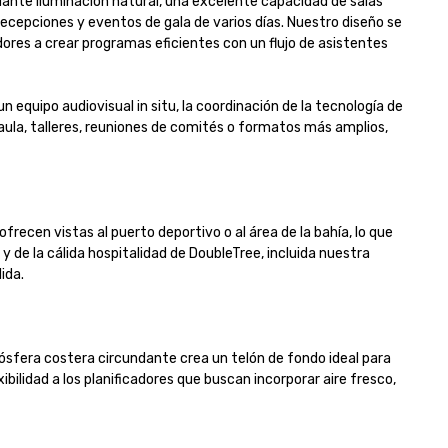
dante iluminación natural, una excelente capacidad de salas 
cepciones y eventos de gala de varios días. Nuestro diseño se 
dores a crear programas eficientes con un flujo de asistentes 
 equipo audiovisual in situ, la coordinación de la tecnología de 
aula, talleres, reuniones de comités o formatos más amplios, 
ecen vistas al puerto deportivo o al área de la bahía, lo que 
de la cálida hospitalidad de DoubleTree, incluida nuestra 
.

sfera costera circundante crea un telón de fondo ideal para 
ibilidad a los planificadores que buscan incorporar aire fresco, 