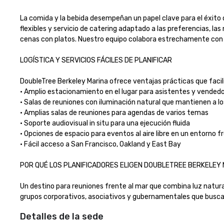
La comida y la bebida desempeñan un papel clave para el éxito 
flexibles y servicio de catering adaptado a las preferencias, l
cenas con platos. Nuestro equipo colabora estrechamente con los
LOGÍSTICA Y SERVICIOS FÁCILES DE PLANIFICAR

DoubleTree Berkeley Marina ofrece ventajas prácticas que facilita
• Amplio estacionamiento en el lugar para asistentes y vendedor
• Salas de reuniones con iluminación natural que mantienen a lo
• Amplias salas de reuniones para agendas de varios temas

• Soporte audiovisual in situ para una ejecución fluida

• Opciones de espacio para eventos al aire libre en un entorno fre
• Fácil acceso a San Francisco, Oakland y East Bay

POR QUÉ LOS PLANIFICADORES ELIGEN DOUBLETREE BERKELEY MA
Un destino para reuniones frente al mar que combina luz natural, 
grupos corporativos, asociativos y gubernamentales que buscan un
Detalles de la sede