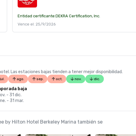
Entidad certificante:
DEKRA Certification, Inc.
Vence el: 25/9/2026
otel. Las estaciones bajas tienden a tener mejor disponibilidad.
jul.
ago.
sep.
oct.
nov.
dic.
porada baja
ov. - 31 dic.
ne. - 31 mar.
ee by Hilton Hotel Berkeley Marina también se