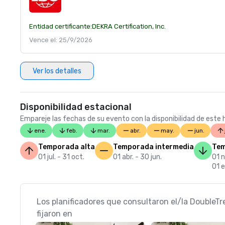
Entidad certificante:
DEKRA Certification, Inc.
Vence el: 25/9/2026
Ver los detalles
Disponibilidad estacional
Empareje las fechas de su evento con la disponibilidad de este h
ene.
feb.
mar.
abr.
may.
jun.
Temporada alta
Temporada intermedia
Tem
01 jul. - 31 oct.
01 abr. - 30 jun.
01 n
01 e
Los planificadores que consultaron el/la DoubleTr
fijaron en