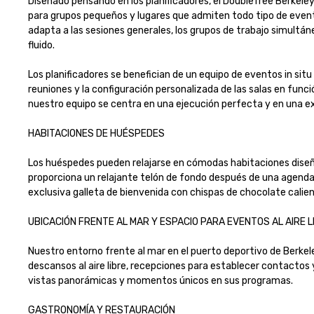
Diseñado pensando en los planificadores, el DoubleTree Berkele
para grupos pequeños y lugares que admiten todo tipo de evento
adapta a las sesiones generales, los grupos de trabajo simultáne
fluido.

Los planificadores se benefician de un equipo de eventos in situ
reuniones y la configuración personalizada de las salas en func
nuestro equipo se centra en una ejecución perfecta y en una exp
HABITACIONES DE HUÉSPEDES 

Los huéspedes pueden relajarse en cómodas habitaciones diseñada
proporciona un relajante telón de fondo después de una agenda l
exclusiva galleta de bienvenida con chispas de chocolate calient
UBICACIÓN FRENTE AL MAR Y ESPACIO PARA EVENTOS AL AIRE LIBR
Nuestro entorno frente al mar en el puerto deportivo de Berke
descansos al aire libre, recepciones para establecer contactos y r
vistas panorámicas y momentos únicos en sus programas.

GASTRONOMÍA Y RESTAURACIÓN
