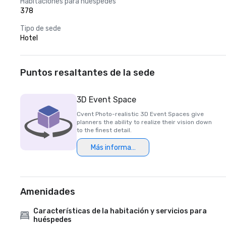
Habitaciones para huéspedes
378
Tipo de sede
Hotel
Puntos resaltantes de la sede
3D Event Space
Cvent Photo-realistic 3D Event Spaces give
planners the ability to realize their vision down
to the finest detail.
Más información
Amenidades
Características de la habitación y servicios para
huéspedes