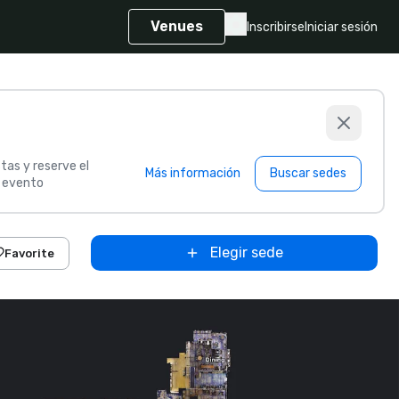
Venues
Inscribirse
Iniciar sesión
tas y reserve el
Más información
Buscar sedes
u evento
Elegir sede
Favorite