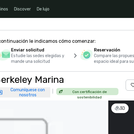
inos
Discover
De lujo
 continuación le indicamos cómo comenzar:
Enviar solicitud
Reservación
Estudie las sedes elegidas y
Compare las propues
mande una solicitud
espacio ideal para s
Berkeley Marina
Comuníquese con
|
Con certificación de
nosotros
sostenibilidad
3D