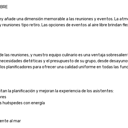
E

ley añade una dimensión memorable a las reuniones y eventos. La atmó
euniones tipo retiro. Las opciones de eventos al aire libre brindan flex
de las reuniones, y nuestro equipo culinario es una ventaja sobresali
as necesidades dietéticas y el presupuesto de su grupo, desde desayun
 planificadores para ofrecer una calidad uniforme en todas las funcio
n la planificación y mejoran la experiencia de los asistentes:

es

s huéspedes con energía

nte al mar
