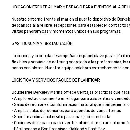
UBICACIÓN FRENTE AL MAR Y ESPACIO PARA EVENTOS AL AIRE LIBR
Nuestro entorno frente al mar en el puerto deportivo de Berke
descansos al aire libre, recepciones para establecer contactos y r
vistas panorámicas y momentos únicos en sus programas.

GASTRONOMÍA Y RESTAURACIÓN

La comida y la bebida desempeñan un papel clave para el éxito 
flexibles y servicio de catering adaptado a las preferencias, l
cenas con platos. Nuestro equipo colabora estrechamente con los
LOGÍSTICA Y SERVICIOS FÁCILES DE PLANIFICAR

DoubleTree Berkeley Marina ofrece ventajas prácticas que facilita
• Amplio estacionamiento en el lugar para asistentes y vendedor
• Salas de reuniones con iluminación natural que mantienen a lo
• Amplias salas de reuniones para agendas de varios temas

• Soporte audiovisual in situ para una ejecución fluida

• Opciones de espacio para eventos al aire libre en un entorno fre
• Fácil acceso a San Francisco, Oakland y East Bay
