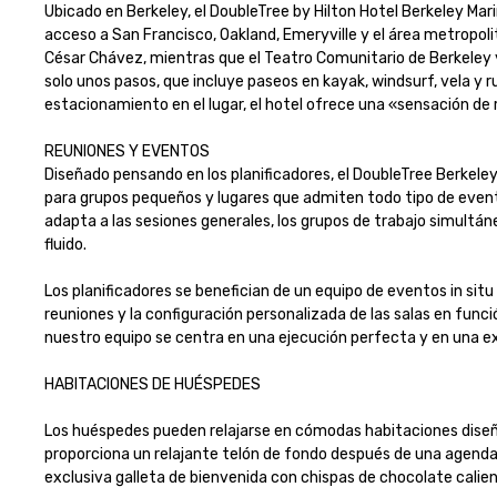
Ubicado en Berkeley, el DoubleTree by Hilton Hotel Berkeley Marin
acceso a San Francisco, Oakland, Emeryville y el área metropoli
César Chávez, mientras que el Teatro Comunitario de Berkeley y 
solo unos pasos, que incluye paseos en kayak, windsurf, vela y 
estacionamiento en el lugar, el hotel ofrece una «sensación de retir
REUNIONES Y EVENTOS

Diseñado pensando en los planificadores, el DoubleTree Berkele
para grupos pequeños y lugares que admiten todo tipo de evento
adapta a las sesiones generales, los grupos de trabajo simultáne
fluido.

Los planificadores se benefician de un equipo de eventos in situ
reuniones y la configuración personalizada de las salas en func
nuestro equipo se centra en una ejecución perfecta y en una exp
HABITACIONES DE HUÉSPEDES 

Los huéspedes pueden relajarse en cómodas habitaciones diseñada
proporciona un relajante telón de fondo después de una agenda l
exclusiva galleta de bienvenida con chispas de chocolate calient