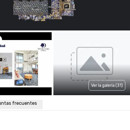
Ver la galería (31)
untas frecuentes