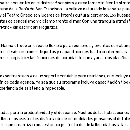
a se encuentra en el distrito financiero y directamente frente al mar, 
tana de la Bahía de San Francisco. La belleza natural de la zona se pue
el Teatro Griego son lugares de interés cultural cercanos. Los huésped
rutas de senderismo y ciclismo frente al mar. Con una tranquila atmós
o» sin sacrificar la logística.

y Marina ofrece un espacio flexible para reuniones y eventos con abun
s, desde reuniones de juntas y capacitaciones hasta conferencias, re
os, el registro y las funciones de comidas, lo que ayuda a los planifica
 experimentado y de un soporte confiable para reuniones, que incluye un
ión de cada agenda. Ya sea que su programa incluya capacitación tipo 
eriencia de asistencia impecable.

s para la productividad y el descanso. Muchas de las habitaciones ofr
lena. Los asistentes disfrutarán de comodidades pensadas al detalle y 
e, que garantizan una estancia perfecta desde la llegada hasta la salida