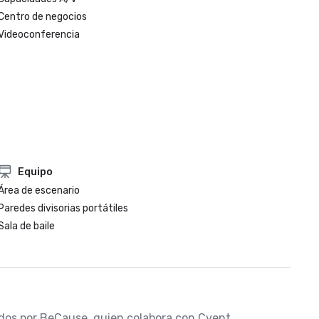
Centro de negocios
Videoconferencia
Equipo
Área de escenario
Paredes divisorias portátiles
Sala de baile
nados por BeCause, quien colabora con Cvent.