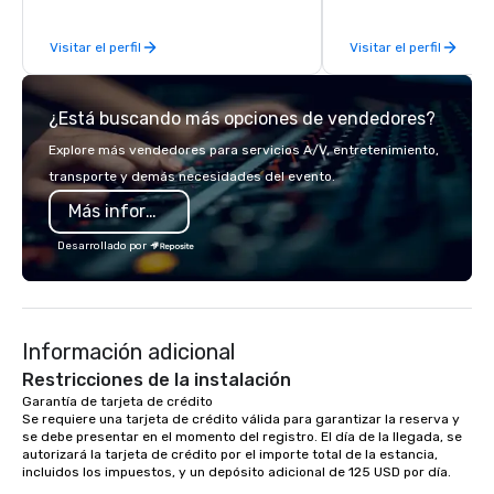
wineries for superb wine tasting
most-sought-after res
experiences. In addition to our guided
enjoy a parade of sign
Visitar el perfil
Visitar el perfil
day hikes we provide luxury self-
and craft cocktails at 
guided inn-to-in walking vacations
with complete VIP serv
from the gateway City of San
experience gives gues
¿Está buscando más opciones de vendedores?
Francisco to the California wine
opportunity to sit next 
country with a focus on superb hiking,
colleagues at each ven
Explore más vendedores para servicios A/V, entretenimiento,
lodging, food and wine. We also have
mingle, and easily net
transporte y demás necesidades del evento.
a Monterey Bay Trek.
is led by a professiona
Más información
specializing in escort
with utmost care, who
Desarrollado por
each experience with 
engaging information 
Lip Smacking Foodie T
entertaining activity 
Información adicional
dining experience meld
that are sure to add ne
Restricciones de la instalación
meeting events, from 
Garantía de tarjeta de crédito 

Se requiere una tarjeta de crédito válida para garantizar la reserva y 
team building. All-Inclusive Group
se debe presentar en el momento del registro. El día de la llegada, se 
Dining When meeting p
autorizará la tarjeta de crédito por el importe total de la estancia, 
corporate group event
incluidos los impuestos, y un depósito adicional de 125 USD por día.

Smacking Foodie Tours,