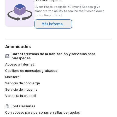
3D Event Space
en 2023)

Cvent Photo-realistic 3D Event Spaces give
planners the ability to realize their vision down
Premio HSMAI Adrian, 2024

to the finest detail.
Más información
Finalista del Premio Stella de Northstar Meetings Group, 
2023
Amenidades
Características de la habitación y servicios para
huéspedes
Acceso a Internet
Casillero de mensajes grabados
Maletero
Servicio de concierge
Servicio de mucama
Vistas (a la ciudad)
Instalaciones
Con acceso para personas en sillas de ruedas