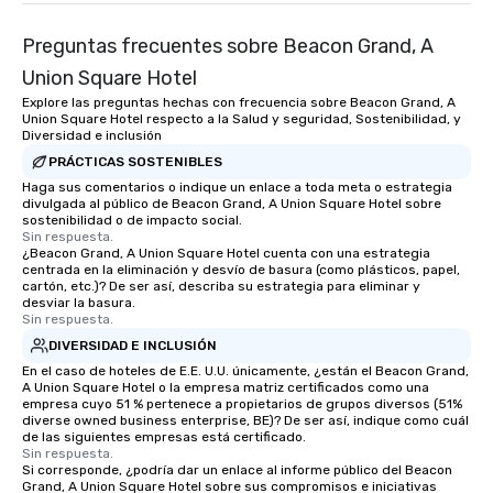
Feel Like a VIP at Each
Smacking Foodie Tours
Preguntas frecuentes sobre Beacon Grand, A
group members never 
about waiting in line to
Union Square Hotel
restaurant or being sh
Explore las preguntas hechas con frecuencia sobre Beacon Grand, A
than desirable table. O
Union Square Hotel respecto a la Salud y seguridad, Sostenibilidad, y
Diversidad e inclusión
everyone is treated lik
PRÁCTICAS SOSTENIBLES
immediate seating upon
Haga sus comentarios o indique un enlace a toda meta o estrategia
What’s more, your gro
divulgada al público de Beacon Grand, A Union Square Hotel sobre
a special warm welcom
sostenibilidad o de impacto social.
from the restaurant c
Sin respuesta.
¿Beacon Grand, A Union Square Hotel cuenta con una estrategia
be printed featuring yo
centrada en la eliminación y desvío de basura (como plásticos, papel,
which can be an added 
cartón, etc.)? De ser así, describa su estrategia para eliminar y
desviar la basura.
those Instagram mome
Sin respuesta.
For added ease, we ca
DIVERSIDAD E INCLUSIÓN
transportation pick-up
En el caso de hoteles de E.E. U.U. únicamente, ¿están el Beacon Grand,
as well as an event ph
A Union Square Hotel o la empresa matriz certificados como una
for groups that desire 
empresa cuyo 51 % pertenece a propietarios de grupos diversos (51%
experience, we can als
diverse owned business enterprise, BE)? De ser así, indique como cuál
de las siguientes empresas está certificado.
an evening helicopter 
Sin respuesta.
glittering lights of The S
Si corresponde, ¿podría dar un enlace al informe público del Beacon
Grand, A Union Square Hotel sobre sus compromisos e iniciativas
Memorable Experience f