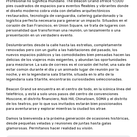
Profesional no significa mundano. The Beacon Grand ofrece 17,000 
pies cuadrados de espacios para eventos flexibles y vibrantes donde 
el diseño moderno cobra vida con detalles arquitectónicos 
restaurados, tecnología de vanguardia, catering galardonado y la 
logística perfecta necesaria para generar un impacto. Situados en el 
corazón de San Francisco, en Union Square, se trata de lugares con 
personalidad que transforman una reunión, un lanzamiento o una 
presentación en un verdadero evento.

Deslumbrantes desde la calle hasta las estrellas, completamente 
renovadas pero con un guiño a las habitaciones del pasado, los 
nuevos espacios públicos y las comodidades bien pensadas hacen las 
delicias de los viajeros más exigentes, y abundan las oportunidades 
para mezclarse. La sala de correos es el corazón del hotel, una sala de 
estar común durante el día y un animado lugar de reunión por la 
noche, y en la legendaria sala Starlite, situada en lo alto de la 
legendaria sala Starlite, encontrarás curiosidades seleccionadas.

Beacon Grand se encuentra en el centro de todo, en la icónica línea del 
teleférico, y está a solo unos pasos del centro de convenciones 
Moscone, el distrito financiero, Nob Hill, Chinatown, SOMA y el distrito 
de los teatros, por lo que sus invitados estarán bien posicionados 
para aventurarse y explorar mientras la ciudad los atrae.

Damos la bienvenida a la próxima generación de ocasiones históricas, 
desde pequeñas veladas y reuniones de juntas hasta galas 
glamorosas. Permítanos hacer realidad su visión.