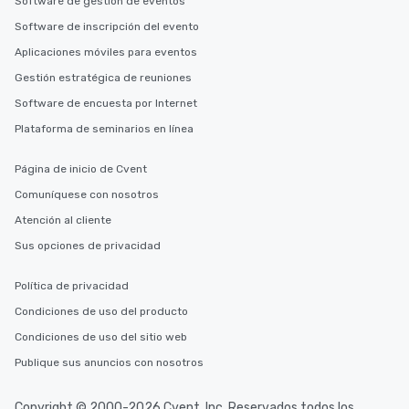
Software de gestión de eventos
who leads the group on
Software de inscripción del evento
offering engaging tidb
fascinating stories. S
Aplicaciones móviles para eventos
interactive experience
Gestión estratégica de reuniones
along the way exclusive
Software de encuesta por Internet
ensuring there is neve
Different Types of Cuis
Plataforma de seminarios en línea
experiences offer the a
several renowned rest
Página de inicio de Cvent
convenient outing, inc
Comuníquese con nosotros
and your guests might
discovered otherwise 
Atención al cliente
at a typical corporate 
Sus opciones de privacidad
a way to try some of t
in the city and dive in
Política de privacidad
cuisines and dishes. Al
Condiciones de uso del producto
selected dishes are cu
high standards to ensu
Condiciones de uso del sitio web
delight any palate. Tours Available
Publique sus anuncios con nosotros
from Day to Night With
group experience, bookin
Copyright © 2000-2026 Cvent, Inc. Reservados todos los