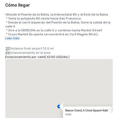
Cómo llegar
«Desde el Puente de la Bahía, la Interestatal 80 y el Este de la Bahía

 * Tome la autopista 80 oeste hacia San Francisco

 * Desde el carril izquierdo del Puente de la Bahía, tome la salida de la 
calle 5

 * Gire a la DERECHA en la calle 5 y continúe hasta Market Street

 * Cross Market (la quinta se convertirá en Cyril Magnin Blvd.)

 * Continúe 2 cuadras hasta O'Farrell Street, gire a la DERECHA en 
Leer más
O'Farrell

 * Gire a la IZQUIERDA hacia Powell

Distance from airport 13.5 mi
 * El Beacon Grand Hotel está en la esquina de las calles Powell y 
Estacionamiento en el área
Sutter, en Union Square, San Francisco

Estacionamiento por valet
(
67,00 US$
/
día
)
Desde el aeropuerto

 * Tome la 101 en dirección norte hacia San Francisco en dirección al 
Puente de la Bahía

 * Tome la salida de la calle 4 (última salida de San Francisco)

 * La calle 4th Street se convierte en Bryant; continúe por Bryant hasta 
la calle 3rd Street

 * Gire a la IZQUIERDA hacia la tercera y continúe 4 cuadras y media, 
cruzando Market Street

 * Gire a la IZQUIERDA en Geary y continúe hasta Powell

 * Gire a la DERECHA hacia Powell

 * El Beacon Grand Hotel está en la esquina de las calles Powell y 
Sutter, en Union Square, San Francisco

Beacon Grand, A Union Square Hotel
Desde el norte

Hotel
Viaje hacia el sur hasta San Francisco, California, por el puente Golden 