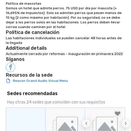
Política de mascotas

group is assured a top
Somos un hotel que admite perros. 75 USD por día por mascota (+ 
experience with three 
16,695% de impuestos). Solo se admiten perros que pesen menos de 
signature dishes at ea
15 kg (2 como máximo por habitación). Por su seguridad, no se debe 
dejar a los perros solos en las habitaciones. Los perros deben llevar 
Our affordable tours a
person with tax and gr
Política de cancelación
included. The only thi
Las habitaciones individuales se pueden cancelar 48 horas antes de 
are drinks. However, 
la llegada
Additional details
package upgrade is ava
Actualmente cerrado por reformas - Inauguración en primavera 2022
provides guests a sign
Síganos
at various stops. Build Your Network
Our exclusive experien
ultimate networking op
Recursos de la sede
a typical sit-down dinn
Beacon Grand Audio Visual Menu
to engage the person t
right of you. Because 
Sedes recomendadas
place at multiple resta
Hay otras 24 sedes que coinciden con sus requisitos
walking in between, th
countless opportunitie
with different people 
down at each venue a
traverse along the way