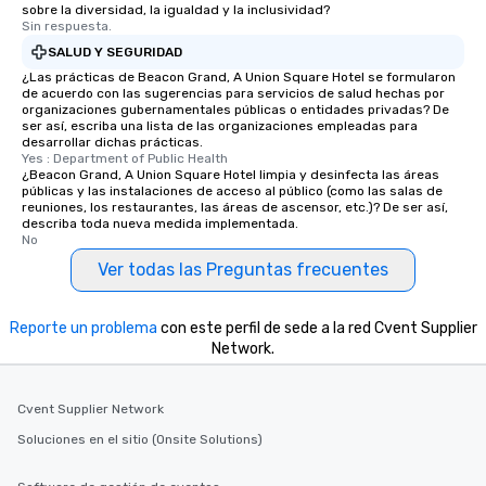
sobre la diversidad, la igualdad y la inclusividad?
Smacking Foodie Tours
Sin respuesta.
to gather and dine tha
SALUD Y SEGURIDAD
experienced, and all ar
¿Las prácticas de Beacon Grand, A Union Square Hotel se formularon
remember. Our one-of-
de acuerdo con las sugerencias para servicios de salud hechas por
are special, from the fi
organizaciones gubernamentales públicas o entidades privadas? De
ser así, escriba una lista de las organizaciones empleadas para
last. It’s an experienc
desarrollar dichas prácticas.
will reminisce about lo
Yes : Department of Public Health
¿Beacon Grand, A Union Square Hotel limpia y desinfecta las áreas
leave. Location, Location, Location
públicas y las instalaciones de acceso al público (como las salas de
One of the best reason
reuniones, los restaurantes, las áreas de ascensor, etc.)? De ser así,
convenient and efficie
describa toda nueva medida implementada.
No
experience is designed
Ver todas las Preguntas frecuentes
restaurants are within
walking distance of ea
short stroll allows you
Reporte un problema
con este perfil de sede a la red Cvent Supplier
members a chance to 
Network.
networking opportunit
heading to the next pl
itinerary. You Get a Dinner and a Show
Cvent Supplier Network
Our tours offer an exqu
Soluciones en el sitio (Onsite Solutions)
entertainment. All tour
knowledgeable, profes