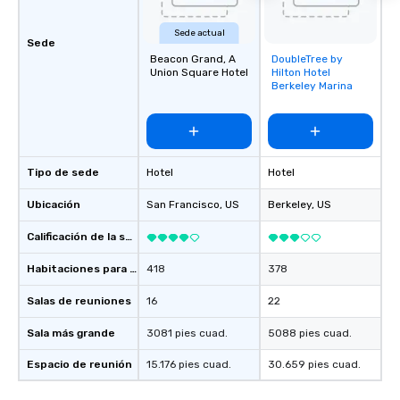
experiences not only 
ways to network, but a
Sede actual
Sede
way to do so. Large Groups Welcome
Beacon Grand, A
DoubleTree by
Removed from
Lip Smacking Foodie To
Union Square Hotel
Hilton Hotel
favorites
groups, small or large.
Berkeley Marina
experiences can acc
groups from as few as
as 500 guests, making
choice for any corpora
Tipo de sede
Hotel
Hotel
Stress-Free Booking 
a tour is stress-free a
Ubicación
San Francisco
, US
Berkeley
, US
enjoy the company of 
more easily. You’ll tak
Calificación de la sede
knowing that everythin
Habitaciones para huéspedes
418
378
of from the moment the
booked to the minute i
Salas de reuniones
16
22
Since the menu is alre
have nothing to worry 
Sala más grande
3081 pies cuad.
5088 pies cuad.
remember to submit ah
Espacio de reunión
15.176 pies cuad.
30.659 pies cuad.
date any dietary restr
allergies for anyone in