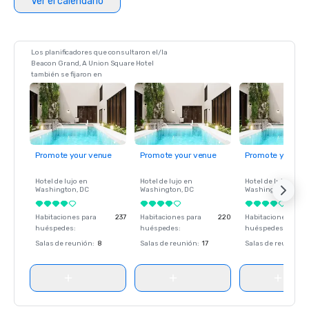
Ver el calendario
Los planificadores que consultaron el/la
Beacon Grand, A Union Square Hotel
también se fijaron en
Promote your venue
Promote your venue
Promote your ve
Hotel de lujo en
Hotel de lujo en
Hotel de lujo en
Washington
, DC
Washington
, DC
Washington
, DC
Habitaciones para
237
Habitaciones para
220
Habitaciones para
huéspedes
:
huéspedes
:
huéspedes
:
Salas de reunión
:
8
Salas de reunión
:
17
Salas de reunión
: