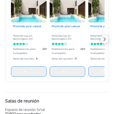
Promote your venue
Promote your venue
Promote your ve
Hotel de lujo en
Hotel de lujo en
Hotel de lujo en
Washington
, DC
Washington
, DC
Washington
, DC
Habitaciones para
237
Habitaciones para
220
Habitaciones para
huéspedes
:
huéspedes
:
huéspedes
:
Salas de reunión
:
8
Salas de reunión
:
17
Salas de reunión
:
Salas de reunión
Espacio de reunión total