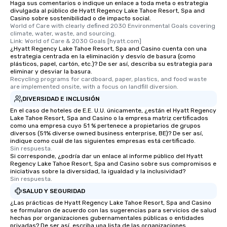
Haga sus comentarios o indique un enlace a toda meta o estrategia
divulgada al público de Hyatt Regency Lake Tahoe Resort, Spa and
Casino sobre sostenibilidad o de impacto social.
World of Care with clearly defined 2030 Environmental Goals covering 
climate, water, waste, and sourcing.

Link: World of Care & 2030 Goals [hyatt.com]
¿Hyatt Regency Lake Tahoe Resort, Spa and Casino cuenta con una
estrategia centrada en la eliminación y desvío de basura (como
plásticos, papel, cartón, etc.)? De ser así, describa su estrategia para
eliminar y desviar la basura.
Recycling programs for cardboard, paper, plastics, and food waste 
are implemented onsite, with a focus on landfill diversion.
DIVERSIDAD E INCLUSIÓN
En el caso de hoteles de E.E. U.U. únicamente, ¿están el Hyatt Regency
Lake Tahoe Resort, Spa and Casino o la empresa matriz certificados
como una empresa cuyo 51 % pertenece a propietarios de grupos
diversos (51% diverse owned business enterprise, BE)? De ser así,
indique como cuál de las siguientes empresas está certificado.
Sin respuesta.
Si corresponde, ¿podría dar un enlace al informe público del Hyatt
Regency Lake Tahoe Resort, Spa and Casino sobre sus compromisos e
iniciativas sobre la diversidad, la igualdad y la inclusividad?
Sin respuesta.
SALUD Y SEGURIDAD
¿Las prácticas de Hyatt Regency Lake Tahoe Resort, Spa and Casino
se formularon de acuerdo con las sugerencias para servicios de salud
hechas por organizaciones gubernamentales públicas o entidades
privadas? De ser así, escriba una lista de las organizaciones