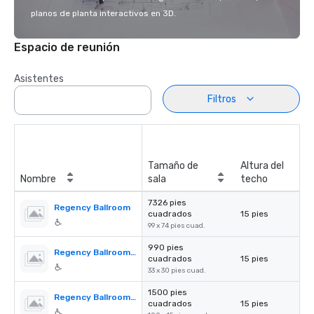
planos de planta interactivos en 3D.
Espacio de reunión
Asistentes
Filtros
Tamaño de
Altura del
Nombre
sala
techo
7326 pies
Regency Ballroom
cuadrados
15 pies
99 x 74 pies cuad.
990 pies
Regency Ballroom A–F (each)
cuadrados
15 pies
33 x 30 pies cuad.
1500 pies
Regency Ballroom Corridor
cuadrados
15 pies