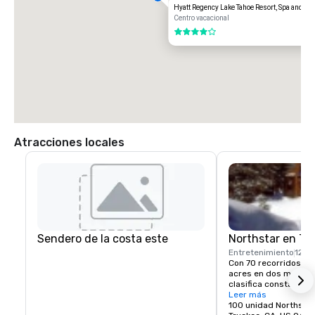
Hyatt Regency Lake Tahoe Resort, Spa and Ca
Centro vacacional
4 de 5
Atracciones locales
Sendero de la costa este
Northstar en Ta
Entretenimiento
12 mi
Con 70 recorridos qu
acres en dos montaña
clasifica constanteme
mejores resorts occid
Leer más
sofisticada serie de 
100 unidad Northstar