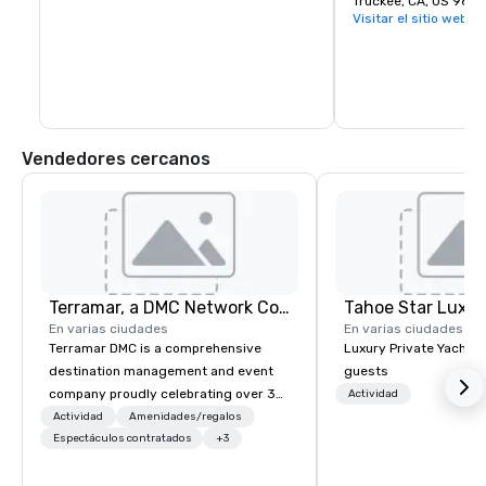
incluye una góndola e
Truckee, CA, US 9616
un acceso rápido a las
Visitar el sitio web
de elevación cortas. 
edad o nivel de experi
encontrarás lo que bu
travesía en Saw Toot
prueba las habilidade
snowboarders expert
terreno sin arreglar y
límites.
Vendedores cercanos
Terramar, a DMC Network Company
Tahoe Star Luxur
En varias ciudades
En varias ciudades
Terramar DMC is a comprehensive
Luxury Private Yacht c
destination management and event
guests
company proudly celebrating over 30
Actividad
years in business. Renowned for its
Actividad
Amenidades/regalos
outstanding service, Terramar has
Espectáculos contratados
+3
secured its position as one of the
most esteemed destination