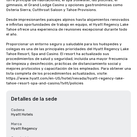
torre principal de habitaciones, el spa Stillwater, las piscinas, el 
gimnasio, el Grand Lodge Casino y opciones gastronómicas como 
Osteria Sierra, Cutthroat Saloon y Tahoe Provisions.

Desde impresionantes paisajes alpinos hasta alojamientos renovados 
e infinitas oportunidades de trabajo en equipo, el Hyatt Regency Lake 
Tahoe ofrece una experiencia de reuniones excepcional durante todo 
el año.

Proporcionar un entorno seguro y saludable para los huéspedes y 
colegas es una de las principales prioridades del Hyatt Regency Lake 
Tahoe Resort, Spa and Casino. El resort ha actualizado sus 
procedimientos de salud y seguridad, incluida una mayor frecuencia 
de limpieza y desinfección, prácticas de distanciamiento social y 
mejores protocolos y capacitación de los empleados. Para obtener una 
lista completa de los procedimientos actualizados, visite: 
https://www.hyatt.com/en-US/hotel/nevada/hyatt-regency-lake-
tahoe-resort-spa-and-casino/tvllt/policies
Detalles de la sede
Cadena
Hyatt Hotels
Marca
Hyatt Regency