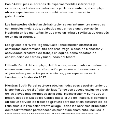
Con 34 000 pies cuadrados de espacios flexibles interiores y 
exteriores, incluidos los pintorescos jardines acuáticos, el complejo 
ofrece espacios inspiradores combinados con un servicio 
galardonado.

Los huéspedes disfrutan de habitaciones recientemente renovadas 
con muebles mejorados, acabados modernos y una decoración 
inspirada en las montañas, lo que crea un refugio revitalizado después 
de un día productivo.

Los grupos del Hyatt Regency Lake Tahoe pueden disfrutar de 
caminatas panorámicas, tiro con arco, yoga, clases de bienestar y 
actividades creativas de trabajo en equipo, como desafíos de 
construcción de barcos y búsquedas del tesoro.

El South Parcel del complejo, de 8.5 acres, se encuentra actualmente 
en una emocionante transformación para convertirse en nuevos 
alojamientos y espacios para reuniones, y se espera que esté 
terminado a finales de 2027.

Mientras South Parcel esté cerrado, los huéspedes seguirán teniendo 
la oportunidad de disfrutar del lago Tahoe con acceso exclusivo a dos 
de las playas más hermosas de la zona, Incline Beach y Burnt Cedar 
Beach, desde el Día de los Caídos hasta el Día del Trabajo. El complejo 
ofrece un servicio de traslado gratuito para pasar sin esfuerzo de las 
reuniones a la relajación frente al lago. Todos los servicios principales 
del resort también permanecen en pleno funcionamiento, incluida la 