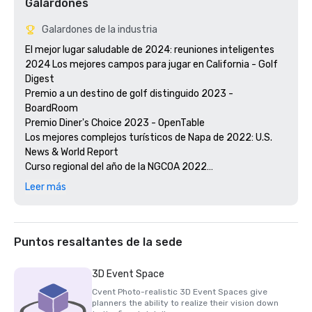
Galardones
Galardones de la industria
El mejor lugar saludable de 2024: reuniones inteligentes

2024 Los mejores campos para jugar en California - Golf 
Digest

Premio a un destino de golf distinguido 2023 - 
BoardRoom

Premio Diner's Choice 2023 - OpenTable 

Los mejores complejos turísticos de Napa de 2022: U.S. 
News & World Report 

Curso regional del año de la NGCOA 2022

Ganador del premio Travellers' Choice 2021 - Tripadvisor

Leer más
Los 200 mejores campos de golf de resort de la Semana 
del Golf 2021

Mejor hotel/resort de 2020 - Napa Valley Life Magazine

Premio Travellers' Choice 2020 - Tripadvisor

Puntos resaltantes de la sede
Mejor spa de día de 2020 - Revista Napa Valley Life 

Katie Dellich, profesional del año de la USPTA NorCal 2020

3D Event Space
Certificado de excelencia de TripAdvisor 2018 y 2019

Cvent Photo-realistic 3D Event Spaces give
Premio Readers' Choice 2018 y 2019 - Condé Nast 
planners the ability to realize their vision down