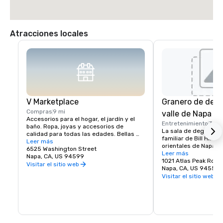
Atracciones locales
V Marketplace
Granero de degu
Compras
9 mi
valle de Napa
Accesorios para el hogar, el jardín y el 
Entretenimiento
3 mi
baño. Ropa, joyas y accesorios de 
La sala de degustaci
calidad para todas las edades. Bellas 
familiar de Bill Hill en
artes, comida gourmet, chocolates, 
Leer más
orientales de Napa.

vinos y degustación de vinos. Regalos 
6525 Washington Street
Visítenos para probar
Leer más
románticos y objetos de colección del 
Napa, CA, US 94599
Solum, Expression 38
1021 Atlas Peak Road
valle de Napa y de todo el mundo, que 
Visitar el sitio web
Napa, CA, US 94559
complementan una deliciosa variedad de 
Visitar el sitio web
restaurantes de Wine Country.