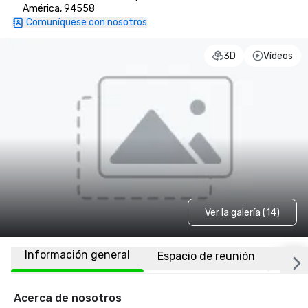
América, 94558
Comuníquese con nosotros
3D
Vídeos
Ver la galería (14)
Información general
Espacio de reunión
Habi
Acerca de nosotros