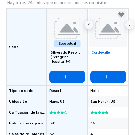
Hay otras 24 sedes que coinciden con sus requisitos
Sede actual
Sede
Silverado Resort
CordeValle
Removed from
(Peregrine
favorites
Hospitality)
Tipo de sede
Resort
Hotel
Ubicación
Napa
, US
San Martin
, US
Calificación de la sede
Habitaciones para huéspedes
341
45
Salas de reuniones
32
4