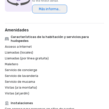
Traveler

to the finest detail.
Premios Platinum Choice 2016 y 2017: Reuniones 
Más información
inteligentes

Lo mejor de los resorts de 2017: Meetings Today 

El mejor resort del norte de California en 2016: Condé Nast 
Amenidades
Características de la habitación y servicios para
huéspedes
Acceso a Internet
Llamadas (locales)
Llamadas (por línea gratuita)
Maletero
Servicio de concierge
Servicio de lavandería
Servicio de mucama
Vistas (a la montaña)
Vistas (al jardín)
Instalaciones
Con acceso para personas en sillas de ruedas