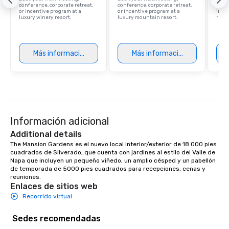
conference, corporate retreat,
conference, corporate retreat,
resor
or incentive program at a
or incentive program at a
ince
luxury winery resort.
luxury mountain resort.
retre
Más información
Más información
Información adicional
Additional details
The Mansion Gardens es el nuevo local interior/exterior de 18 000 pies 
cuadrados de Silverado, que cuenta con jardines al estilo del Valle de 
Napa que incluyen un pequeño viñedo, un amplio césped y un pabellón 
de temporada de 5000 pies cuadrados para recepciones, cenas y 
reuniones.
Enlaces de sitios web
Recorrido virtual
Sedes recomendadas