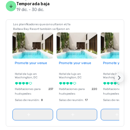
Temporada baja
19 dic. - 30 dic.
Los planificadores que consultaron el/la
Balboa Bay Resort también se fijaron en
Promote your venue
Promote your venue
Promote your ve
Hotel de lujo en
Hotel de lujo en
Hotel de lujo en
Washington
, DC
Washington
, DC
Washington
, DC
Habitaciones para
237
Habitaciones para
220
Habitaciones para
huéspedes
:
huéspedes
:
huéspedes
:
Salas de reunión
:
8
Salas de reunión
:
17
Salas de reunión
: