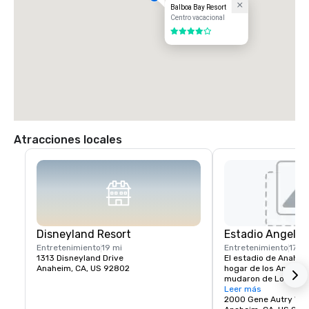
Balboa Bay Resort
Centro vacacional
4 de 5
Atracciones locales
Disneyland Resort
Estadio Angel 
Entretenimiento
19 mi
Entretenimiento
17 mi
1313 Disneyland Drive
El estadio de Anaheim
Anaheim, CA, US 92802
hogar de los Angels 
mudaron de Los Ángel
temporada de 1965. El
Leer más
puertas el 9 de abril 
2000 Gene Autry Wa