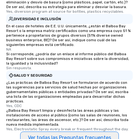
eliminación y desvío de basura (como plásticos, papel, cartón, etc.)?
De ser así, describa su estrategia para eliminar y desviar la basura.
Yes, diversion program at source for bottles, plastics recyclables.
DIVERSIDAD E INCLUSIÓN
En el caso de hoteles de E.E. U.U. únicamente, ¿están el Balboa Bay
Resort o la empresa matriz certificados como una empresa cuyo 51 %
pertenece a propietarios de grupos diversos (51% diverse owned
business enterprise, BE)? De ser así, indique como cuál de las
siguientes empresas está certificado.
NA
Si corresponde, ¿podría dar un enlace al informe público del Balboa
Bay Resort sobre sus compromisos e iniciativas sobre la diversidad,
la igualdad y la inclusividad?
Sin respuesta.
SALUD Y SEGURIDAD
¿Las prácticas de Balboa Bay Resort se formularon de acuerdo con
las sugerencias para servicios de salud hechas por organizaciones
gubernamentales públicas o entidades privadas? De ser así, escriba
una lista de las organizaciones empleadas para desarrollar dichas
prácticas.
Yes, CDC
¿Balboa Bay Resort limpia y desinfecta las áreas públicas y las
instalaciones de acceso al público (como las salas de reuniones, los
restaurantes, las áreas de ascensor, etc.)? De ser así, describa toda
nueva medida implementada.
Yes, Electrostatic Spray every break or frequent throughout the day.
Ver todas las Preguntas frecuentes