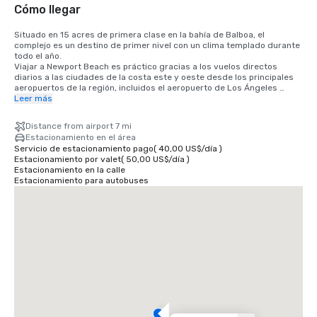
Cómo llegar
Situado en 15 acres de primera clase en la bahía de Balboa, el 
complejo es un destino de primer nivel con un clima templado durante 
todo el año. 

Viajar a Newport Beach es práctico gracias a los vuelos directos 
diarios a las ciudades de la costa este y oeste desde los principales 
aeropuertos de la región, incluidos el aeropuerto de Los Ángeles 
(LAX), el aeropuerto de Long Beach (LGB), el aeropuerto del condado 
Leer más
de Orange (SNA) y el aeropuerto de San Diego (SAN).

Distance from airport 7 mi
• Aeropuerto del Condado de Orange 7 millas/15 minutos

Estacionamiento en el área
• Aeropuerto de Long Beach 14 millas/30 minutos

Servicio de estacionamiento pago
(
40,00 US$
/
día
)
• Aeropuerto de Los Ángeles 50 millas/60 minutos

Estacionamiento por valet
(
50,00 US$
/
día
)
• Aeropuerto de San Diego 87 millas/90 minutos

Estacionamiento en la calle
• Centro de convenciones de Anaheim a 16 millas/35 minutos
Estacionamiento para autobuses