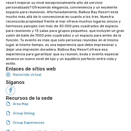
resort mejorar su nivel excepcionalmente alto de servicio 
Bespoke Curation: From solo "Noir"
personalizado? Ofreciendo elegancia, conveniencia y un excelente 
pianists to full "Big Band" Pop Nouveau
espacio para reuniones. Afortunadamente, Balboa Bay Resort está 
orchestras. Versatile Repertoire: A
mucho más allá de lo convencional en cuanto a los tres. Nuestra 
reconocida propiedad frente al mar ofrece muchos lugares únicos y 
library of hundreds of modern hits
hermosos paisajes con más de 30 000 pies cuadrados de espacio 
rearranged with syncopation, swing,
para reuniones y 13 salas para grupos pequeños, que incluyen un gran 
and soul. ► Visual Sophistication: Our
salón de baile de 7000 pies cuadrados y un espacio para antes de la 
función. Tu evento es más que solo personas reunidas en el mismo 
performers reflect the "Nouveau"
lugar al mismo tiempo, es una experiencia que debe impresionar y 
aesthetic—classic elegance with a
dejar una impresión duradera. Balboa Bay Resort ofrece esa 
modern edge. By choosing Pop
experiencia para garantizar que su reunión, boda o evento especial 
alcance un nuevo nivel de lujo y un equilibrio perfecto entre vida y 
Nouveau Jazz, you aren't just booking
estilo.
a band; you are securing an
Enlaces de sitios web
immersive experience. We specialize
Recorrido virtual
in that "golden hour" energy—where
Síganos
the music is sophisticated enough for
cocktails and conversation, yet
infectious enough to keep guests
Recursos de la sede
engaged and energized throughout
Area Map
the night. ► Pop Nouveau has
Group Dining
decades of experience performing at
weddings all over the planet! We are
Group Experiences
ready to provide you with the perfect