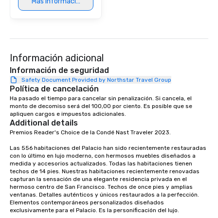
Más información
package upgrade is ava
provides guests a sign
at various stops. Build Your Network
Our exclusive experien
ultimate networking op
Información adicional
a typical sit-down dinn
to engage the person t
Información de seguridad
right of you. Because 
Safety Document Provided by Northstar Travel Group
Política de cancelación
place at multiple resta
Ha pasado el tiempo para cancelar sin penalización. Si cancela, el 
walking in between, th
monto de decomiso será del 100,00 por ciento. Es posible que se 
countless opportunitie
apliquen cargos e impuestos adicionales.
with different people 
Additional details
down at each venue a
Premios Reader's Choice de la Condé Nast Traveler 2023. 

traverse along the way
Las 556 habitaciones del Palacio han sido recientemente restauradas 
experiences not only 
con lo último en lujo moderno, con hermosos muebles diseñados a 
ways to network, but a
medida y accesorios actualizados. Todas las habitaciones tienen 
way to do so. Large Groups Welcome
techos de 14 pies. Nuestras habitaciones recientemente renovadas 
capturan la sensación de una elegante residencia privada en el 
Lip Smacking Foodie To
hermoso centro de San Francisco. Techos de once pies y amplias 
groups, small or large.
ventanas. Detalles auténticos y únicos restaurados a la perfección. 
experiences can acc
Elementos contemporáneos personalizados diseñados 
exclusivamente para el Palacio. Es la personificación del lujo. 

groups from as few as