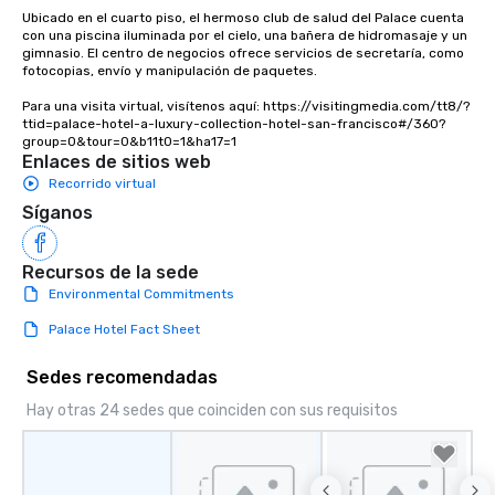
as 500 guests, making
Ubicado en el cuarto piso, el hermoso club de salud del Palace cuenta 
choice for any corpora
con una piscina iluminada por el cielo, una bañera de hidromasaje y un 
gimnasio. El centro de negocios ofrece servicios de secretaría, como 
Stress-Free Booking 
fotocopias, envío y manipulación de paquetes.

a tour is stress-free a
enjoy the company of 
Para una visita virtual, visítenos aquí: https://visitingmedia.com/tt8/?
more easily. You’ll tak
ttid=palace-hotel-a-luxury-collection-hotel-san-francisco#/360?
group=0&tour=0&b11t0=1&ha17=1
knowing that everythin
Enlaces de sitios web
of from the moment the
Recorrido virtual
booked to the minute i
Síganos
Since the menu is alre
have nothing to worry 
remember to submit ah
Recursos de la sede
date any dietary restr
Environmental Commitments
allergies for anyone in
Palace Hotel Fact Sheet
Feel Like a VIP at Each
Smacking Foodie Tours
Sedes recomendadas
group members never 
about waiting in line to
Hay otras 24 sedes que coinciden con sus requisitos
restaurant or being sh
than desirable table. O
everyone is treated lik
immediate seating upon