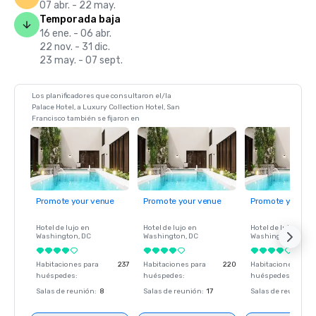
07 abr. - 22 may.
Temporada baja
16 ene. - 06 abr.
22 nov. - 31 dic.
23 may. - 07 sept.
Los planificadores que consultaron el/la
Palace Hotel, a Luxury Collection Hotel, San
Francisco también se fijaron en
Promote your venue
Promote your venue
Promote your ve
Hotel de lujo en
Hotel de lujo en
Hotel de lujo en
Washington
, DC
Washington
, DC
Washington
, DC
Habitaciones para
237
Habitaciones para
220
Habitaciones para
huéspedes
:
huéspedes
:
huéspedes
:
Salas de reunión
:
8
Salas de reunión
:
17
Salas de reunión
: