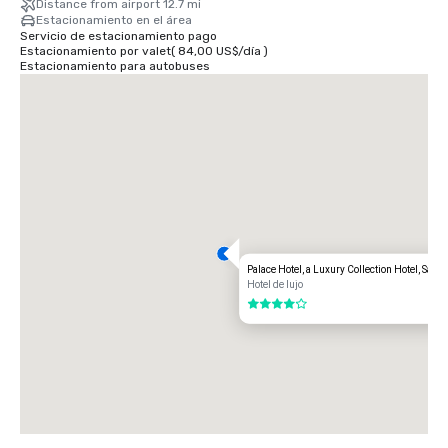
Distance from airport 12.7 mi
estación de Montgomery Street. El Palace Hotel está situado en la 
Estacionamiento en el área
esquina de las calles Market y New Montgomery, justo enfrente de la 
Servicio de estacionamiento pago
estación de tren. El costo total es de 8,65 dólares. El tiempo de viaje 
Estacionamiento por valet
(
84,00 US$
/
día
)
es de aproximadamente 45 minutos.
Estacionamiento para autobuses
Palace Hotel, a Luxury Collection Hotel, San 
Hotel de lujo
4 de 5