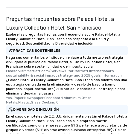
leave. Location, Location, Location
One of the best reason
convenient and efficie
Preguntas frecuentes sobre Palace Hotel, a
experience is designed
Luxury Collection Hotel, San Francisco
restaurants are within
Explore las preguntas hechas con frecuencia sobre Palace Hotel, a
walking distance of ea
Luxury Collection Hotel, San Francisco respecto a la Salud y
short stroll allows you
seguridad, Sostenibilidad, y Diversidad e inclusión
members a chance to 
PRÁCTICAS SOSTENIBLES
networking opportunit
Haga sus comentarios o indique un enlace a toda meta o estrategia
heading to the next pl
divulgada al público de Palace Hotel, a Luxury Collection Hotel, San
Francisco sobre sostenibilidad o de impacto social.
itinerary. You Get a Dinner and a Show
Please visit Marriott.com/Serve360 for Marriott International's 
Our tours offer an exqu
sustainability & social impact strategy and 2025 goals information.
entertainment. All tour
¿Palace Hotel, a Luxury Collection Hotel, San Francisco cuenta con una
estrategia centrada en la eliminación y desvío de basura (como
knowledgeable, profes
plásticos, papel, cartón, etc.)? De ser así, describa su estrategia para
who leads the group on
eliminar y desviar la basura.
Yes, Paper,Newspaper,Cardboard,Aluminum,Other 
offering engaging tidb
Metals,Plastic,Glass,Cooking Oil
fascinating stories. S
DIVERSIDAD E INCLUSIÓN
interactive experience
En el caso de hoteles de E.E. U.U. únicamente, ¿están el Palace Hotel, a
along the way exclusive
Luxury Collection Hotel, San Francisco o la empresa matriz
ensuring there is neve
certificados como una empresa cuyo 51 % pertenece a propietarios de
Different Types of Cuis
grupos diversos (51% diverse owned business enterprise, BE)? De ser