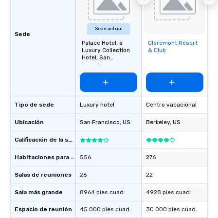
What’s more, your gro
a special warm welcom
Sede actual
from the restaurant c
Sede
be printed featuring yo
Palace Hotel, a
Claremont Resort
Removed from
Luxury Collection
& Club
which can be an added 
favorites
Hotel, San
those Instagram mome
Francisco
For added ease, we ca
transportation pick-up
as well as an event ph
for groups that desire 
Tipo de sede
Luxury hotel
Centro vacacional
experience, we can als
Ubicación
San Francisco
, US
Berkeley
an evening helicopter 
, US
glittering lights of The S
Calificación de la sede
Memorable Experience f
Smacking Foodie Tours
Habitaciones para huéspedes
556
276
to gather and dine tha
experienced, and all ar
Salas de reuniones
26
22
remember. Our one-of-
Sala más grande
8964 pies cuad.
4928 pies cuad.
are special, from the fi
last. It’s an experienc
Espacio de reunión
45.000 pies cuad.
30.000 pies cuad.
will reminisce about lo