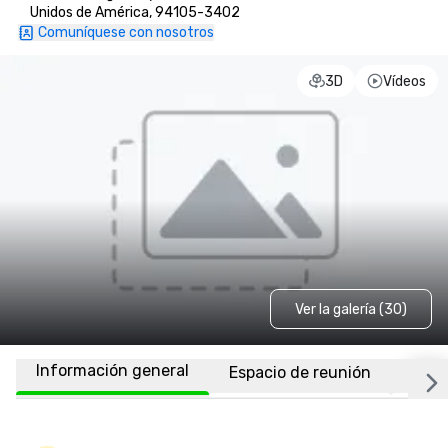
Unidos de América, 94105-3402
Comuníquese con nosotros
3D
Vídeos
Ver la galería (30)
Información general
Espacio de reunión
Habi