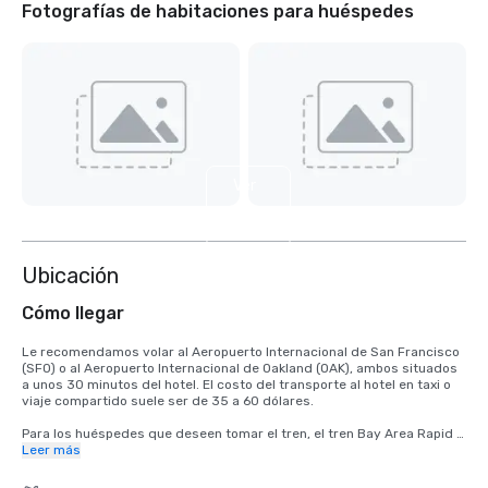
Fotografías de habitaciones para huéspedes
Ver
4
más
Ubicación
Cómo llegar
Le recomendamos volar al Aeropuerto Internacional de San Francisco 
(SFO) o al Aeropuerto Internacional de Oakland (OAK), ambos situados 
a unos 30 minutos del hotel. El costo del transporte al hotel en taxi o 
viaje compartido suele ser de 35 a 60 dólares.

Para los huéspedes que deseen tomar el tren, el tren Bay Area Rapid 
Transit (BART) pasa entre SFO y San Francisco cada 15 a 20 minutos. 
Leer más
Simplemente suba a cualquier tren con destino a San Francisco en la 
estación BART ubicada en la terminal internacional. Baje del tren en la 