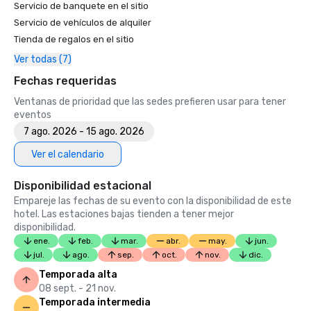
Servicio de banquete en el sitio
bodas LGBTQ+ en EE. UU. (listado principal)

Servicio de vehículos de alquiler
• Insidehook: el mejor bar de hotel en San Francisco

• SF Travel: hoteles de lujo mejor valorados en SF

Tienda de regalos en el sitio
• Timeout: uno de los mejores hoteles de lujo de San 
Ver todas (7)
Francisco

Fechas requeridas
2023

Ventanas de prioridad que las sedes prefieren usar para tener
• El mejor hotel Condé Nast Traveller

eventos
• Revista de viajes y ocio: el mejor hotel de San Francisco

7 ago. 2026 - 15 ago. 2026
Ver el calendario
Disponibilidad estacional
Empareje las fechas de su evento con la disponibilidad de este
hotel. Las estaciones bajas tienden a tener mejor
disponibilidad.
ene.
feb.
mar.
abr.
may.
jun.
jul.
ago.
sep.
oct.
nov.
dic.
Temporada alta
08 sept. - 21 nov.
Temporada intermedia