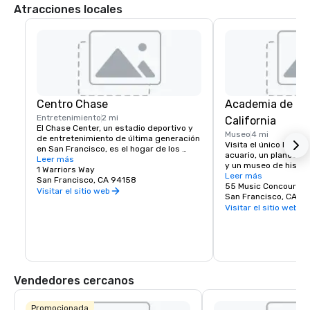
Atracciones locales
Centro Chase
Academia de Ci
Entretenimiento
2 mi
California
El Chase Center, un estadio deportivo y 
Museo
4 mi
de entretenimiento de última generación 
Visita el único lugar d
en San Francisco, es el hogar de los 
acuario, un planetario
Golden State Warriors y de casi 200 
Leer más
y un museo de histori
eventos al año.
1 Warriors Way
un mismo techo.
Leer más
San Francisco, CA 94158
55 Music Concourse 
Visitar el sitio web
San Francisco, CA 94
Visitar el sitio web
Vendedores cercanos
Promocionada