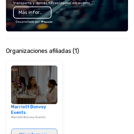
transporte y demás necesidades del evento.
a Monterey Bay Trek.
is led by a professiona
Más información
specializing in escort
with utmost care, who
Desarrollado por
each experience with 
engaging information 
Lip Smacking Foodie T
entertaining activity 
Organizaciones afiliadas (1)
dining experience meld
that are sure to add ne
meeting events, from 
team building. All-Inclusive Group
Dining When meeting p
corporate group event
Smacking Foodie Tours,
group is assured a top
experience with three 
Marriott Bonvoy
signature dishes at ea
Events
Our affordable tours a
Marriott Bonvoy Events
person with tax and gr
included. The only thi
are drinks. However, 