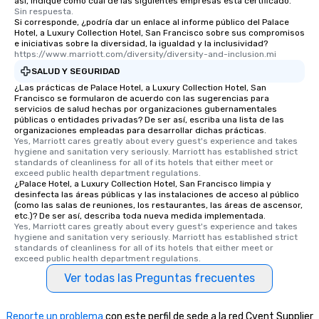
así, indique como cuál de las siguientes empresas está certificado.
experiences offer the a
Sin respuesta.
several renowned rest
Si corresponde, ¿podría dar un enlace al informe público del Palace
Hotel, a Luxury Collection Hotel, San Francisco sobre sus compromisos
convenient outing, inc
e iniciativas sobre la diversidad, la igualdad y la inclusividad?
and your guests might
https://www.marriott.com/diversity/diversity-and-inclusion.mi
discovered otherwise 
SALUD Y SEGURIDAD
at a typical corporate 
¿Las prácticas de Palace Hotel, a Luxury Collection Hotel, San
a way to try some of t
Francisco se formularon de acuerdo con las sugerencias para
servicios de salud hechas por organizaciones gubernamentales
in the city and dive in
públicas o entidades privadas? De ser así, escriba una lista de las
cuisines and dishes. Al
organizaciones empleadas para desarrollar dichas prácticas.
selected dishes are cu
Yes, Marriott cares greatly about every guest's experience and takes 
hygiene and sanitation very seriously. Marriott has established strict 
high standards to ensu
standards of cleanliness for all of its hotels that either meet or 
delight any palate. Tours Available
exceed public health department regulations. 
¿Palace Hotel, a Luxury Collection Hotel, San Francisco limpia y
from Day to Night With
desinfecta las áreas públicas y las instalaciones de acceso al público
group experience, bookin
(como las salas de reuniones, los restaurantes, las áreas de ascensor,
key. Whether you desir
etc.)? De ser así, describa toda nueva medida implementada.
Yes, Marriott cares greatly about every guest's experience and takes 
business hours or earl
hygiene and sanitation very seriously. Marriott has established strict 
after work, we can coo
standards of cleanliness for all of its hotels that either meet or 
exceed public health department regulations. 
you to provide options 
needs. Go for as Long or as Short as
Ver todas las Preguntas frecuentes
You Like Along with fle
scheduling, Lip Smack
Reporte un problema
con este perfil de sede a la red Cvent Supplier
Tours also provides a 