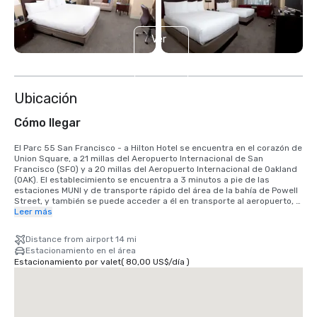
Ver
4
más
Ubicación
Cómo llegar
El Parc 55 San Francisco - a Hilton Hotel se encuentra en el corazón de 
Union Square, a 21 millas del Aeropuerto Internacional de San 
Francisco (SFO) y a 20 millas del Aeropuerto Internacional de Oakland 
(OAK). El establecimiento se encuentra a 3 minutos a pie de las 
estaciones MUNI y de transporte rápido del área de la bahía de Powell 
Street, y también se puede acceder a él en transporte al aeropuerto, 
viaje compartido y taxi. Se tarda 25 minutos si se llega en coche, o 40 
Leer más
minutos en el tren BART. Estamos ubicados en el distrito de Union 
Square, en el corazón del centro de San Francisco.
Distance from airport 14 mi
Estacionamiento en el área
Estacionamiento por valet
(
80,00 US$
/
día
)