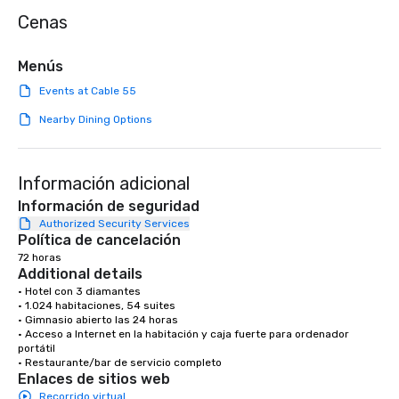
needed. As a Travelife
Cenas
we are committed to su
ethical business pract
responsible tourism. With experience
Menús
across destinations lik
Events at Cable 55
Miami, Los Angeles, Sa
Las Vegas, Chicago, Na
Nearby Dining Options
New Orleans, we combin
local expertise, and t
ground support to brin
Información adicional
life.
Información de seguridad
Authorized Security Services
Política de cancelación
72 horas
Additional details
• Hotel con 3 diamantes

• 1.024 habitaciones, 54 suites

• Gimnasio abierto las 24 horas

• Acceso a Internet en la habitación y caja fuerte para ordenador 
portátil

• Restaurante/bar de servicio completo
Enlaces de sitios web
Recorrido virtual