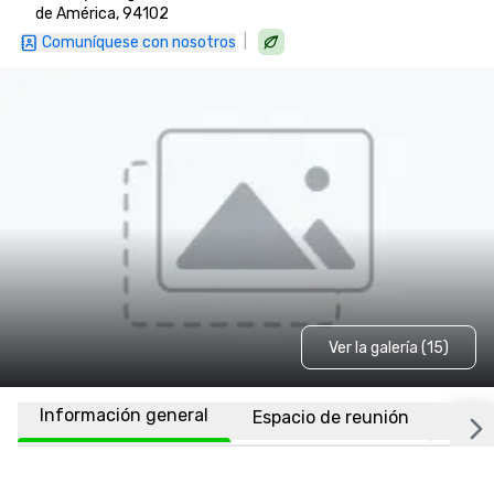
de América, 94102
|
Comuníquese con nosotros
Ver la galería (15)
Información general
Espacio de reunión
Habi