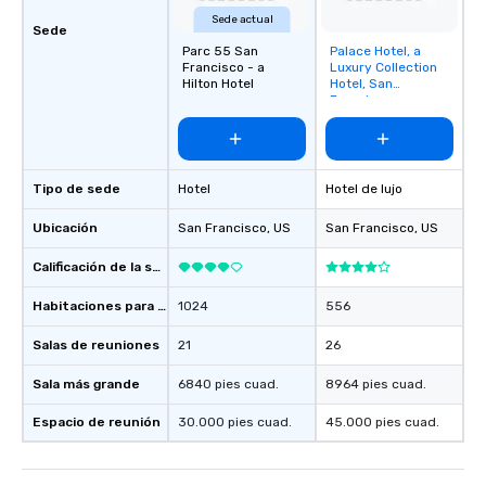
Sede actual
Sede
Parc 55 San
Palace Hotel, a
Removed from
Francisco - a
Luxury Collection
favorites
Hilton Hotel
Hotel, San
Francisco
Tipo de sede
Hotel
Hotel de lujo
Ubicación
San Francisco
, US
San Francisco
, US
Calificación de la sede
Habitaciones para huéspedes
1024
556
Salas de reuniones
21
26
Sala más grande
6840 pies cuad.
8964 pies cuad.
Espacio de reunión
30.000 pies cuad.
45.000 pies cuad.