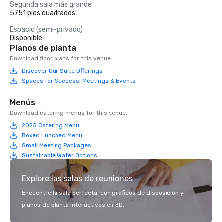
Segunda sala más grande
5751 pies cuadrados
Espacio (semi-privado)
Disponible
Planos de planta
Download floor plans for this venue.
Discover Our Suite Offerings
Spaces for Success: Meetings & Events
Menús
Download catering menus for this venue.
2025 Catering Menu
Boxed Lunched Menu
Small Meeting Packages
Sustainable Water Options
Explore las salas de reuniones
Encuentre la sala perfecta, con gráficos de disposición y
planos de planta interactivos en 3D.