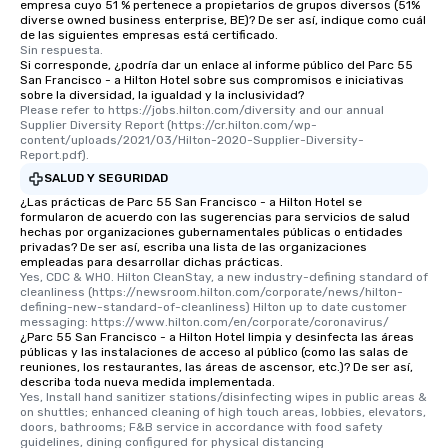
empresa cuyo 51 % pertenece a propietarios de grupos diversos (51%
diverse owned business enterprise, BE)? De ser así, indique como cuál
de las siguientes empresas está certificado.
Sin respuesta.
Si corresponde, ¿podría dar un enlace al informe público del Parc 55
San Francisco - a Hilton Hotel sobre sus compromisos e iniciativas
sobre la diversidad, la igualdad y la inclusividad?
Please refer to https://jobs.hilton.com/diversity and our annual 
Supplier Diversity Report (https://cr.hilton.com/wp-
content/uploads/2021/03/Hilton-2020-Supplier-Diversity-
Report.pdf).
SALUD Y SEGURIDAD
¿Las prácticas de Parc 55 San Francisco - a Hilton Hotel se
formularon de acuerdo con las sugerencias para servicios de salud
hechas por organizaciones gubernamentales públicas o entidades
privadas? De ser así, escriba una lista de las organizaciones
empleadas para desarrollar dichas prácticas.
Yes, CDC & WHO. Hilton CleanStay, a new industry-defining standard of 
cleanliness (https://newsroom.hilton.com/corporate/news/hilton-
defining-new-standard-of-cleanliness) Hilton up to date customer 
messaging: https://www.hilton.com/en/corporate/coronavirus/
¿Parc 55 San Francisco - a Hilton Hotel limpia y desinfecta las áreas
públicas y las instalaciones de acceso al público (como las salas de
reuniones, los restaurantes, las áreas de ascensor, etc.)? De ser así,
describa toda nueva medida implementada.
Yes, Install hand sanitizer stations/disinfecting wipes in public areas & 
on shuttles; enhanced cleaning of high touch areas, lobbies, elevators, 
doors, bathrooms; F&B service in accordance with food safety 
guidelines, dining configured for physical distancing