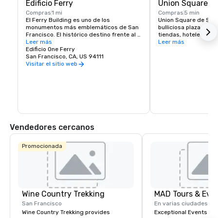
Edificio Ferry
Union Square
Compras
1 mi
Compras
5 min
El Ferry Building es uno de los 
Union Square de San 
monumentos más emblemáticos de San 
bulliciosa plaza urba
Francisco. El histórico destino frente al 
tiendas, hoteles y tea
mar sirve como puerta de entrada a la 
Leer más
centro de compras, r
Leer más
ciudad y como lugar de reunión para la 
Edificio One Ferry
eventos culturales en 
comunidad del Área de la Bahía. En su 
San Francisco, CA, US 94111
ciudad. Los lugares 
centro se encuentra el Ferry Building 
destacados incluyen: 
Visitar el sitio web
Marketplace, una vibrante colección de 
Nintendo, Apple, Nei
tiendas, restaurantes y productores 
artesanales principalmente locales e 
independientes que celebran la rica 
cultura y el patrimonio culinario de la 
región. The Ferry Building se 
compromete a apoyar a los pequeños 
productores regionales, mostrar las 
Vendedores cercanos
empresas que priorizan las prácticas 
sostenibles y fomentar un entorno en el 
que los emprendedores artesanales 
Promocionada
puedan crecer y prosperar. Explore 
nuestros comerciantes aquí.
Wine Country Trekking
MAD Tours & Eve
San Francisco
En varias ciudades
Wine Country Trekking provides
Exceptional Events & 