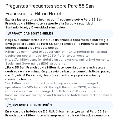
Preguntas frecuentes sobre Parc 55 San
Francisco - a Hilton Hotel
Explore las preguntas hechas con frecuencia sobre Parc 55 San
Francisco - a Hilton Hotel respecto a la Salud y seguridad,
Sostenibilidad, y Diversidad e inclusión
PRÁCTICAS SOSTENIBLES
Haga sus comentarios o indique un enlace a toda meta o estrategia
divulgada al público de Parc 55 San Francisco - a Hilton Hotel sobre
sostenibilidad o de impacto social.
Hilton has committed to cut our environmental footprint in half and 
double our social impact by 2030. Refer to our website, 
https://cr.hilton.com, for details on our award-winning Environmental, 
Social and Governance (ESG) programs.
¿Parc 55 San Francisco - a Hilton Hotel cuenta con una estrategia
centrada en la eliminación y desvío de basura (como plásticos, papel,
cartón, etc.)? De ser así, describa su estrategia para eliminar y
desviar la basura.
Yes, Hilton has committed to reducing waste in our managed 
operations by 50% by 2030. Through the end of 2020, we have 
reduced waste in our managed portfolio by 73% since our 2008 
baseline, and our managed and franchised hotels have reduced waste 
by 62%.
DIVERSIDAD E INCLUSIÓN
En el caso de hoteles de E.E. U.U. únicamente, ¿están el Parc 55 San
Francisco - a Hilton Hotel o la empresa matriz certificados como una