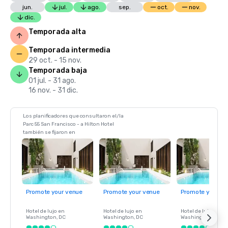
jun.
jul.
ago.
sep.
oct.
nov.
dic.
Temporada alta
Temporada intermedia
29 oct. - 15 nov.
Temporada baja
01 jul. - 31 ago.
16 nov. - 31 dic.
Los planificadores que consultaron el/la
Parc 55 San Francisco - a Hilton Hotel
también se fijaron en
Promote your venue
Promote your venue
Promote your ve
Hotel de lujo en
Hotel de lujo en
Hotel de lujo en
Washington
, DC
Washington
, DC
Washington
, DC