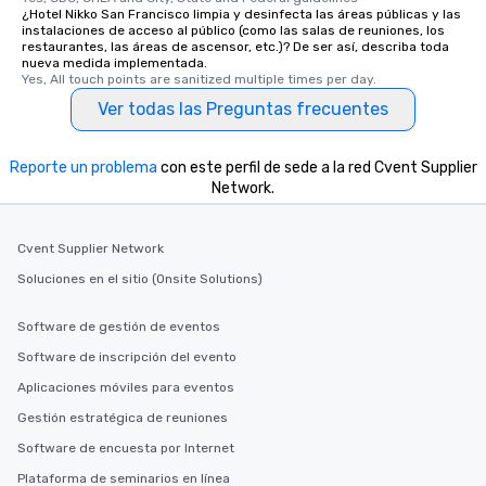
members a chance to 
¿Hotel Nikko San Francisco limpia y desinfecta las áreas públicas y las
networking opportunit
instalaciones de acceso al público (como las salas de reuniones, los
restaurantes, las áreas de ascensor, etc.)? De ser así, describa toda
heading to the next pl
nueva medida implementada.
itinerary. You Get a Dinner and a Show
Yes, All touch points are sanitized multiple times per day.
Our tours offer an exqu
Ver todas las Preguntas frecuentes
entertainment. All tour
knowledgeable, profes
who leads the group on
Reporte un problema
con este perfil de sede a la red Cvent Supplier
offering engaging tidb
Network.
fascinating stories. S
interactive experience
Cvent Supplier Network
along the way exclusive
ensuring there is neve
Soluciones en el sitio (Onsite Solutions)
Different Types of Cuis
experiences offer the a
Software de gestión de eventos
several renowned rest
Software de inscripción del evento
convenient outing, inc
Aplicaciones móviles para eventos
and your guests might
discovered otherwise 
Gestión estratégica de reuniones
at a typical corporate 
Software de encuesta por Internet
a way to try some of t
Plataforma de seminarios en línea
in the city and dive in