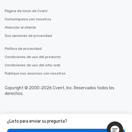
cuisines and dishes. Al
Página de inicio de Cvent
selected dishes are cu
high standards to ensu
Comuníquese con nosotros
delight any palate. Tours Available
Atención al cliente
from Day to Night With
Sus opciones de privacidad
group experience, bookin
key. Whether you desir
business hours or earl
Política de privacidad
after work, we can coo
Condiciones de uso del producto
you to provide options 
Condiciones de uso del sitio web
needs. Go for as Long or as Short as
You Like Along with fle
Publique sus anuncios con nosotros
scheduling, Lip Smack
Tours also provides a 
Copyright © 2000-2026 Cvent, Inc. Reservados todos los
durations. Our shortes
derechos.
2.5 hours; our longest 
hours, with optional 
incentives.
¿Listo para enviar su pregunta?