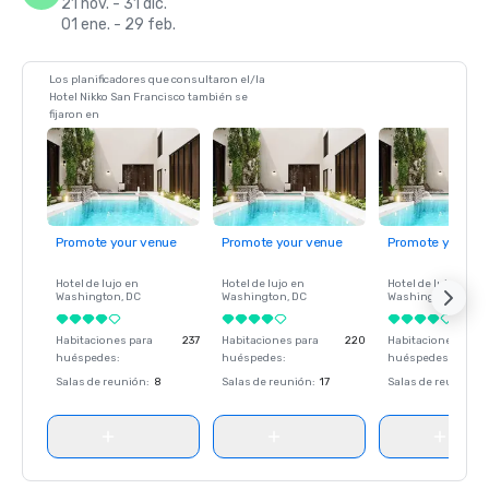
21 nov. - 31 dic.
01 ene. - 29 feb.
Los planificadores que consultaron el/la
Hotel Nikko San Francisco también se
fijaron en
Promote your venue
Promote your venue
Promote your ve
Hotel de lujo en
Hotel de lujo en
Hotel de lujo en
Washington
, DC
Washington
, DC
Washington
, DC
Habitaciones para
237
Habitaciones para
220
Habitaciones para
huéspedes
:
huéspedes
:
huéspedes
:
Salas de reunión
:
8
Salas de reunión
:
17
Salas de reunión
: