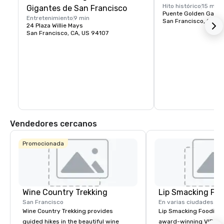
Hito histórico
15 min
Gigantes de San Francisco
Puente Golden Gate P
Entretenimiento
9 min
San Francisco, CA, U
24 Plaza Willie Mays
San Francisco, CA, US 94107
Vendedores cercanos
Promocionada
Wine Country Trekking
Lip Smacking Foo
San Francisco
En varias ciudades
Wine Country Trekking provides
Lip Smacking Foodie T
guided hikes in the beautiful wine
award-winning VIP gro