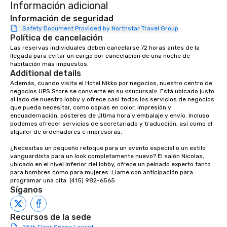
Información adicional
dining experience meld
that are sure to add ne
Información de seguridad
meeting events, from 
Safety Document Provided by Northstar Travel Group
Política de cancelación
team building. All-Inclusive Group
Dining When meeting p
Las reservas individuales deben cancelarse 72 horas antes de la 
llegada para evitar un cargo por cancelación de una noche de 
corporate group event
habitación más impuestos.
Smacking Foodie Tours,
Additional details
group is assured a top
Además, cuando visita el Hotel Nikko por negocios, nuestro centro de 
experience with three 
negocios UPS Store se convierte en su «sucursal». Está ubicado justo 
al lado de nuestro lobby y ofrece casi todos los servicios de negocios 
signature dishes at ea
que pueda necesitar, como copias en color, impresión y 
Our affordable tours a
encuadernación, pósteres de última hora y embalaje y envío. Incluso 
person with tax and gr
podemos ofrecer servicios de secretariado y traducción, así como el 
alquiler de ordenadores e impresoras.

included. The only thi
are drinks. However, 
¿Necesitas un pequeño retoque para un evento especial o un estilo 
package upgrade is ava
vanguardista para un look completamente nuevo? El salón Nicolas, 
ubicado en el nivel inferior del lobby, ofrece un peinado experto tanto 
provides guests a sign
para hombres como para mujeres. Llame con anticipación para 
at various stops. Build Your Network
programar una cita: (415) 982-6565
Our exclusive experien
Síganos
ultimate networking op
a typical sit-down dinn
Recursos de la sede
to engage the person t