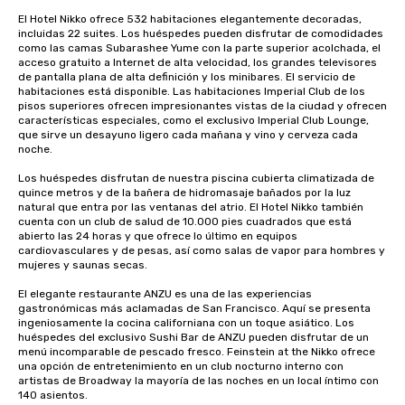
El Hotel Nikko ofrece 532 habitaciones elegantemente decoradas, 
incluidas 22 suites. Los huéspedes pueden disfrutar de comodidades 
como las camas Subarashee Yume con la parte superior acolchada, el 
acceso gratuito a Internet de alta velocidad, los grandes televisores 
de pantalla plana de alta definición y los minibares. El servicio de 
habitaciones está disponible. Las habitaciones Imperial Club de los 
pisos superiores ofrecen impresionantes vistas de la ciudad y ofrecen 
características especiales, como el exclusivo Imperial Club Lounge, 
que sirve un desayuno ligero cada mañana y vino y cerveza cada 
noche.

Los huéspedes disfrutan de nuestra piscina cubierta climatizada de 
quince metros y de la bañera de hidromasaje bañados por la luz 
natural que entra por las ventanas del atrio. El Hotel Nikko también 
cuenta con un club de salud de 10.000 pies cuadrados que está 
abierto las 24 horas y que ofrece lo último en equipos 
cardiovasculares y de pesas, así como salas de vapor para hombres y 
mujeres y saunas secas. 

El elegante restaurante ANZU es una de las experiencias 
gastronómicas más aclamadas de San Francisco. Aquí se presenta 
ingeniosamente la cocina californiana con un toque asiático. Los 
huéspedes del exclusivo Sushi Bar de ANZU pueden disfrutar de un 
menú incomparable de pescado fresco. Feinstein at the Nikko ofrece 
una opción de entretenimiento en un club nocturno interno con 
artistas de Broadway la mayoría de las noches en un local íntimo con 
140 asientos.
