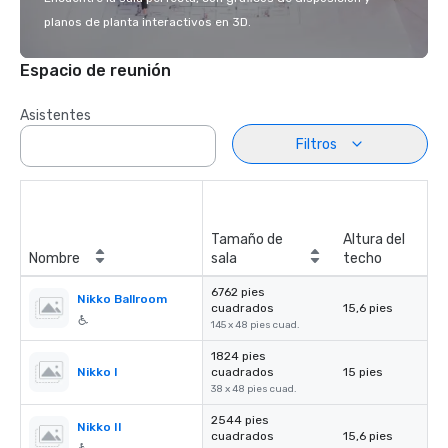
planos de planta interactivos en 3D.
Espacio de reunión
Asistentes
Filtros
Tamaño de
Altura del
Nombre
sala
techo
6762 pies
Nikko Ballroom
cuadrados
15,6 pies
145 x 48 pies cuad.
1824 pies
Nikko I
cuadrados
15 pies
38 x 48 pies cuad.
2544 pies
Nikko II
cuadrados
15,6 pies