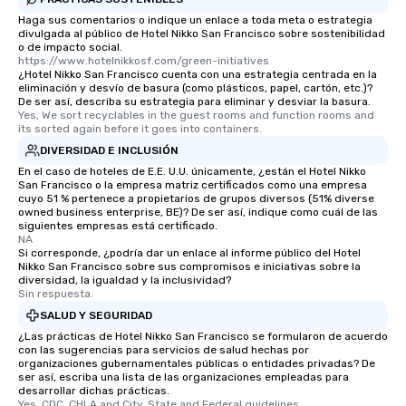
transportation pick-up
Haga sus comentarios o indique un enlace a toda meta o estrategia
as well as an event ph
divulgada al público de Hotel Nikko San Francisco sobre sostenibilidad
for groups that desire 
o de impacto social.
https://www.hotelnikkosf.com/green-initiatives
experience, we can als
¿Hotel Nikko San Francisco cuenta con una estrategia centrada en la
an evening helicopter 
eliminación y desvío de basura (como plásticos, papel, cartón, etc.)?
De ser así, describa su estrategia para eliminar y desviar la basura.
glittering lights of The S
Yes, We sort recyclables in the guest rooms and function rooms and 
Memorable Experience f
its sorted again before it goes into containers.
Smacking Foodie Tours
DIVERSIDAD E INCLUSIÓN
to gather and dine tha
En el caso de hoteles de E.E. U.U. únicamente, ¿están el Hotel Nikko
experienced, and all ar
San Francisco o la empresa matriz certificados como una empresa
cuyo 51 % pertenece a propietarios de grupos diversos (51% diverse
remember. Our one-of-
owned business enterprise, BE)? De ser así, indique como cuál de las
are special, from the fi
siguientes empresas está certificado.
last. It’s an experienc
NA
Si corresponde, ¿podría dar un enlace al informe público del Hotel
will reminisce about lo
Nikko San Francisco sobre sus compromisos e iniciativas sobre la
leave. Location, Location, Location
diversidad, la igualdad y la inclusividad?
Sin respuesta.
One of the best reason
convenient and efficie
SALUD Y SEGURIDAD
experience is designed
¿Las prácticas de Hotel Nikko San Francisco se formularon de acuerdo
con las sugerencias para servicios de salud hechas por
restaurants are within
organizaciones gubernamentales públicas o entidades privadas? De
walking distance of ea
ser así, escriba una lista de las organizaciones empleadas para
short stroll allows you
desarrollar dichas prácticas.
Yes, CDC, CHLA and City, State and Federal guidelines