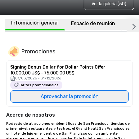
Ver la galería (50)
Información general
Espacio de reunión
Habi
Promociones
Signing Bonus Dollar for Dollar Points Offer
10.000,00 US$ - 75.000,00 US$
01/03/2026 - 31/12/2026
Tarifas promocionales
Aprovechar la promoción
Acerca de nosotros
Rodeado de atracciones emblemáticas de San Francisco, tiendas de 
primer nivel, restaurantes y teatros, el Grand Hyatt San Francisco es 
un hotel de lujo en el centro de San Francisco con un ambiente 
elegante que es atrevido y acogedor. Este hotel atemporal de San 