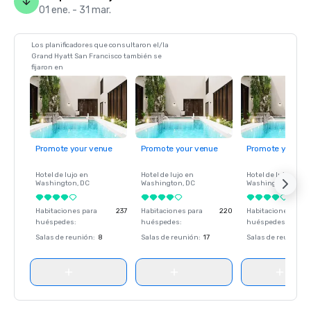
01 ene. - 31 mar.
Los planificadores que consultaron el/la
Grand Hyatt San Francisco también se
fijaron en
Promote your venue
Promote your venue
Promote your ve
Hotel de lujo en
Hotel de lujo en
Hotel de lujo en
Washington
, DC
Washington
, DC
Washington
, DC
Habitaciones para
237
Habitaciones para
220
Habitaciones para
huéspedes
:
huéspedes
:
huéspedes
:
Salas de reunión
:
8
Salas de reunión
:
17
Salas de reunión
: