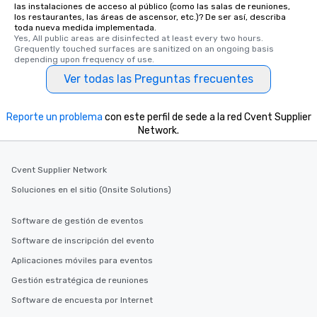
las instalaciones de acceso al público (como las salas de reuniones,
selected dishes are cu
los restaurantes, las áreas de ascensor, etc.)? De ser así, describa
high standards to ensu
toda nueva medida implementada.
Yes, All public areas are disinfected at least every two hours. 
delight any palate. Tours Available
Grequently touched surfaces are sanitized on an ongoing basis 
from Day to Night With
depending upon frequency of use.
group experience, bookin
Ver todas las Preguntas frecuentes
key. Whether you desir
business hours or earl
Reporte un problema
con este perfil de sede a la red Cvent Supplier
after work, we can coo
Network.
you to provide options 
needs. Go for as Long or as Short as
You Like Along with fle
Cvent Supplier Network
scheduling, Lip Smack
Soluciones en el sitio (Onsite Solutions)
Tours also provides a 
durations. Our shortes
2.5 hours; our longest 
Software de gestión de eventos
hours, with optional 
Software de inscripción del evento
incentives.
Aplicaciones móviles para eventos
Gestión estratégica de reuniones
Software de encuesta por Internet