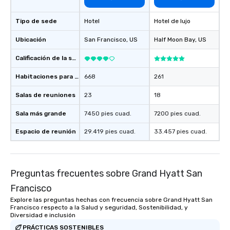
as well as an event ph
for groups that desire 
Tipo de sede
Hotel
Hotel de lujo
experience, we can als
an evening helicopter 
Ubicación
San Francisco
, US
Half Moon Bay
, US
glittering lights of The S
Calificación de la sede
Memorable Experience f
Smacking Foodie Tours
Habitaciones para huéspedes
668
261
to gather and dine tha
experienced, and all ar
Salas de reuniones
23
18
remember. Our one-of-
are special, from the fi
Sala más grande
7450 pies cuad.
7200 pies cuad.
last. It’s an experienc
Espacio de reunión
29.419 pies cuad.
33.457 pies cuad.
will reminisce about lo
leave. Location, Location, Location
One of the best reason
convenient and efficie
Preguntas frecuentes sobre Grand Hyatt San
experience is designed
Francisco
restaurants are within
walking distance of ea
Explore las preguntas hechas con frecuencia sobre Grand Hyatt San
Francisco respecto a la Salud y seguridad, Sostenibilidad, y
short stroll allows you
Diversidad e inclusión
members a chance to 
PRÁCTICAS SOSTENIBLES