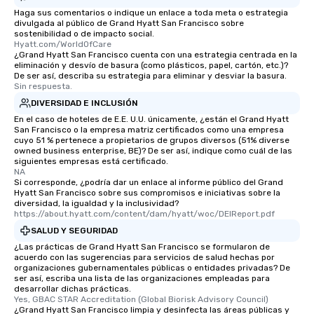
networking opportunit
Haga sus comentarios o indique un enlace a toda meta o estrategia
heading to the next pl
divulgada al público de Grand Hyatt San Francisco sobre
itinerary. You Get a Dinner and a Show
sostenibilidad o de impacto social.
Hyatt.com/WorldOfCare
Our tours offer an exqu
¿Grand Hyatt San Francisco cuenta con una estrategia centrada en la
entertainment. All tour
eliminación y desvío de basura (como plásticos, papel, cartón, etc.)?
De ser así, describa su estrategia para eliminar y desviar la basura.
knowledgeable, profes
Sin respuesta.
who leads the group on
DIVERSIDAD E INCLUSIÓN
offering engaging tidb
En el caso de hoteles de E.E. U.U. únicamente, ¿están el Grand Hyatt
fascinating stories. S
San Francisco o la empresa matriz certificados como una empresa
interactive experience
cuyo 51 % pertenece a propietarios de grupos diversos (51% diverse
along the way exclusive
owned business enterprise, BE)? De ser así, indique como cuál de las
siguientes empresas está certificado.
ensuring there is neve
NA
Different Types of Cuis
Si corresponde, ¿podría dar un enlace al informe público del Grand
Hyatt San Francisco sobre sus compromisos e iniciativas sobre la
experiences offer the a
diversidad, la igualdad y la inclusividad?
several renowned rest
https://about.hyatt.com/content/dam/hyatt/woc/DEIReport.pdf
convenient outing, inc
SALUD Y SEGURIDAD
and your guests might
¿Las prácticas de Grand Hyatt San Francisco se formularon de
discovered otherwise 
acuerdo con las sugerencias para servicios de salud hechas por
at a typical corporate 
organizaciones gubernamentales públicas o entidades privadas? De
ser así, escriba una lista de las organizaciones empleadas para
a way to try some of t
desarrollar dichas prácticas.
in the city and dive in
Yes, GBAC STAR Accreditation (Global Biorisk Advisory Council)
¿Grand Hyatt San Francisco limpia y desinfecta las áreas públicas y
cuisines and dishes. Al