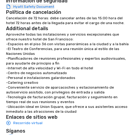
Información de seguridad
place at multiple resta
Hyatt Safety Document
walking in between, th
Política de cancelación
countless opportunitie
Cancelación de 72 horas: debe cancelar antes de las 15:00 hora del 
with different people 
hotel 72 horas antes de la llegada para evitar el cargo de una noche.
down at each venue a
Additional details
traverse along the way
Aproveche todas las instalaciones y servicios excepcionales que 
experiences not only 
ofrece nuestro hotel de San Francisco:

-Espacios en el piso 36 con vistas panorámicas a la ciudad y a la bahía

ways to network, but a
-El Teatro de Conferencias, para una reunión única al estilo de las 
way to do so. Large Groups Welcome
Naciones Unidas

Lip Smacking Foodie To
-Planificadores de reuniones profesionales y expertos audiovisuales, 
para ayudarle de principio a fin

groups, small or large.
-Internet de alta velocidad y Wi-Fi en todo el hotel

experiences can acc
-Centro de negocios automatizado

groups from as few as
-Personal e instalaciones galardonados

-Catering creativo

as 500 guests, making
-Conveniente servicio de aparcacoches y estacionamiento de 
choice for any corpora
autoservicio asistido, con privilegios de entrada y salida

Stress-Free Booking 
-Tecnología de facturación grupal, facturación y seguimiento en 
tiempo real de sus reuniones y eventos

a tour is stress-free a
-Ubicación ideal en Union Square, que ofrece a sus asistentes acceso 
enjoy the company of 
inmediato a las atracciones de la ciudad
more easily. You’ll tak
Enlaces de sitios web
knowing that everythin
Recorrido virtual
of from the moment the
Síganos
booked to the minute i