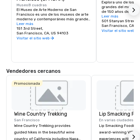
Explora uno de los p
Museo
8 cuadras
grandes del mundo. E
El Museo de Arte Moderno de San 
de 150 años de anti
Francisco es uno de los museos de arte 
grande que el Central
Leer más
moderno y contemporáneo más grandes 
de Nueva York y, dado
501 Stanyan Street
de los Estados Unidos y un próspero 
Leer más
él está cerrado a los 
San Francisco, CA, U
centro cultural del Área de la Bahía. 
151 3rd Street,
lugar seguro para exp
Visitar el sitio web
Abarca siete pisos y tiene una cafetería 
San Francisco, CA, US 94103
tesoros escondidos,
y una librería en el lugar. La colección 
Visitar el sitio web
de Ciencias de Californ
permanente del SFMOMA alberga a los 
Infantil de Koret, el J
artistas contemporáneos Calder, Matisse 
Japonés, el Jardín Bo
y Picasso. Durante todo el año se 
vivos y mucho, much
celebran exposiciones y eventos 
especiales.
Vendedores cercanos
Promocionada
Wine Country Trekking
Lip Smacking Foo
San Francisco
En varias ciudades
Wine Country Trekking provides
Lip Smacking Foodie T
guided hikes in the beautiful wine
award-winning VIP gro
country of California including Napa
experiences with visits