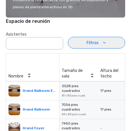
Encuentre la sala perfecta, con gráficos de disposición y
planos de planta interactivos en 3D.
Espacio de reunión
Asistentes
Filtros
Tamaño de
Altura del
Nombre
sala
techo
3528 pies
Grand Ballroom East or West
cuadrados
17 pies
41 x 83 pies cuad.
7056 pies
Grand Ballroom
cuadrados
17 pies
83 x 83 pies cuad.
7450 pies
Grand Foyer
cuadrados
-