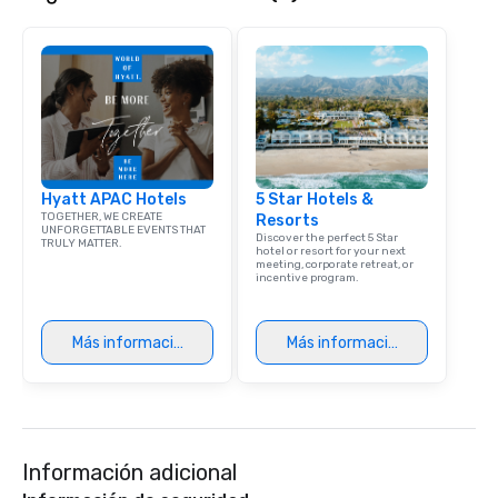
that are sure to add ne
meeting events, from 
team building. All-Inclusive Group
Dining When meeting p
corporate group event
Smacking Foodie Tours,
group is assured a top
experience with three 
Hyatt APAC Hotels
5 Star Hotels &
signature dishes at ea
TOGETHER, WE CREATE
Resorts
Our affordable tours a
UNFORGETTABLE EVENTS THAT
Discover the perfect 5 Star
TRULY MATTER.
person with tax and gr
hotel or resort for your next
meeting, corporate retreat, or
included. The only thi
incentive program.
are drinks. However, 
package upgrade is ava
provides guests a sign
Más información
Más información
at various stops. Build Your Network
Our exclusive experien
ultimate networking op
a typical sit-down dinn
to engage the person t
Información adicional
right of you. Because 