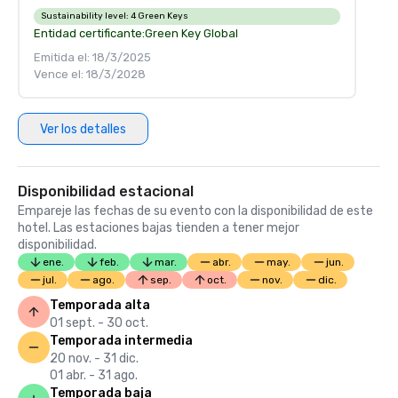
Sustainability level:
4 Green Keys
Entidad certificante:
Green Key Global
Emitida el: 18/3/2025
Vence el: 18/3/2028
Ver los detalles
Disponibilidad estacional
Empareje las fechas de su evento con la disponibilidad de este
hotel. Las estaciones bajas tienden a tener mejor
disponibilidad.
ene.
feb.
mar.
abr.
may.
jun.
jul.
ago.
sep.
oct.
nov.
dic.
Temporada alta
01 sept. - 30 oct.
Temporada intermedia
20 nov. - 31 dic.
01 abr. - 31 ago.
Temporada baja