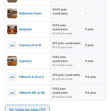
-
4550 pies
Ballroom Foyer
cuadrados
-
-
1550 pies
Sequoia
cuadrados
9 pies
50 x 31 pies cuad.
675 pies cuadrados
Cypress A or B
9 pies
25 x 27 pies cuad.
1350 pies
Cypress
cuadrados
9 pies
50 x 27 pies cuad.
676 pies cuadrados
Fillmore A, B or C
9,5 pies
26 x 26 pies cuad.
1352 pies
Fillmore AB, or BC
cuadrados
9,5 pies
52 x 26 pies cuad.
Ver todas las salas (31)