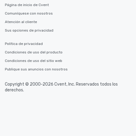
Página de inicio de Cvent
from Day to Night With
group experience, bookin
Comuníquese con nosotros
key. Whether you desir
Atención al cliente
business hours or earl
Sus opciones de privacidad
after work, we can coo
you to provide options 
Política de privacidad
needs. Go for as Long or as Short as
You Like Along with fle
Condiciones de uso del producto
scheduling, Lip Smack
Condiciones de uso del sitio web
Tours also provides a 
Publique sus anuncios con nosotros
durations. Our shortes
2.5 hours; our longest 
hours, with optional 
Copyright © 2000-2026 Cvent, Inc. Reservados todos los
incentives.
derechos.