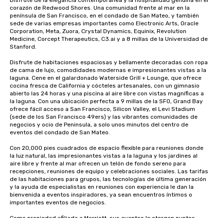
Disfrute de la elegancia contemporánea y la hospitalidad genuina en el 
corazón de Redwood Shores. Una comunidad frente al mar en la 
península de San Francisco, en el condado de San Mateo, y también 
sede de varias empresas importantes como Electronic Arts, Oracle 
Corporation, Meta, Zuora, Crystal Dynamics, Equinix, Revolution 
Medicine, Corcept Therapeutics, C3.ai y a 8 millas de la Universidad de 
Stanford. 

Disfrute de habitaciones espaciosas y bellamente decoradas con ropa 
de cama de lujo, comodidades modernas e impresionantes vistas a la 
laguna. Cene en el galardonado Waterside Grill + Lounge, que ofrece 
cocina fresca de California y cócteles artesanales, con un gimnasio 
abierto las 24 horas y una piscina al aire libre con vistas magníficas a 
la laguna. Con una ubicación perfecta a 9 millas de la SFO, Grand Bay 
ofrece fácil acceso a San Francisco, Silicon Valley, el Levi Stadium 
(sede de los San Francisco 49ers) y las vibrantes comunidades de 
negocios y ocio de Peninsula, a solo unos minutos del centro de 
eventos del condado de San Mateo. 

Con 20,000 pies cuadrados de espacio flexible para reuniones donde 
la luz natural, las impresionantes vistas a la laguna y los jardines al 
aire libre y frente al mar ofrecen un telón de fondo sereno para 
recepciones, reuniones de equipo y celebraciones sociales. Las tarifas 
de las habitaciones para grupos, las tecnologías de última generación 
y la ayuda de especialistas en reuniones con experiencia le dan la 
bienvenida a eventos inspiradores, ya sean encuentros íntimos o 
importantes eventos de negocios. 
