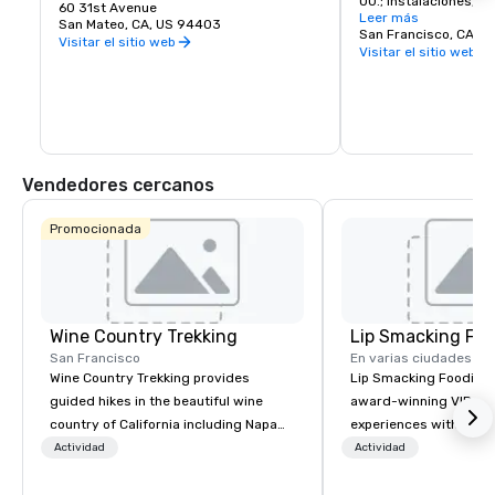
UU.; instalaciones, ti
de compras favorito de la península.
60 31st Avenue
de primera clase y 
Leer más
San Mateo, CA, US 94403
San Francisco, CA, U
Visitar el sitio web
Visitar el sitio web
Vendedores cercanos
Promocionada
Wine Country Trekking
Lip Smacking Foo
San Francisco
En varias ciudades
Wine Country Trekking provides
Lip Smacking Foodie T
guided hikes in the beautiful wine
award-winning VIP gro
country of California including Napa
experiences with visits
and Sonoma Valleys. These
restaurants throughou
Actividad
Actividad
experiences include walking in the
States. Choose either
vineyards, amongst ancient redwood
activity or evening d