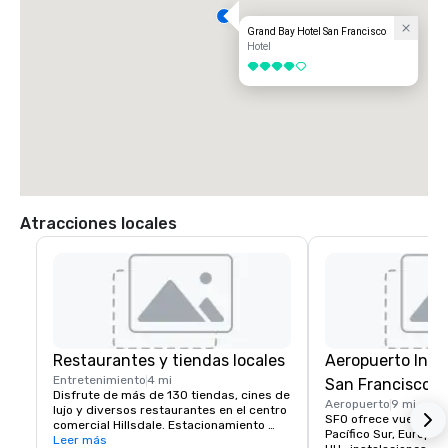
Grand Bay Hotel San Francisco
Hotel
4 de 5
Atracciones locales
Restaurantes y tiendas locales
Aeropuerto Inte
Entretenimiento
4 mi
San Francisco
Disfrute de más de 130 tiendas, cines de 
Aeropuerto
9 mi
lujo y diversos restaurantes en el centro 
SFO ofrece vuelos sin 
comercial Hillsdale. Estacionamiento 
Pacífico Sur, Europa, 
gratuito y acceso a Caltrain. El destino 
Leer más