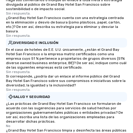
Haga sus comentarios o indique un enlace a toda meta o estrategia
an evening helicopter 
divulgada al público de Grand Bay Hotel San Francisco sobre
sostenibilidad o de impacto social.
glittering lights of The S
Sin respuesta.
Memorable Experience f
¿Grand Bay Hotel San Francisco cuenta con una estrategia centrada
en la eliminación y desvío de basura (como plásticos, papel, cartón,
Smacking Foodie Tours
etc.)? De ser así, describa su estrategia para eliminar y desviar la
to gather and dine tha
basura.
experienced, and all ar
Sin respuesta.
remember. Our one-of-
DIVERSIDAD E INCLUSIÓN
are special, from the fi
En el caso de hoteles de E.E. U.U. únicamente, ¿están el Grand Bay
last. It’s an experienc
Hotel San Francisco o la empresa matriz certificados como una
empresa cuyo 51 % pertenece a propietarios de grupos diversos (51%
will reminisce about lo
diverse owned business enterprise, BE)? De ser así, indique como cuál
leave. Location, Location, Location
de las siguientes empresas está certificado.
Sin respuesta.
One of the best reason
Si corresponde, ¿podría dar un enlace al informe público del Grand
convenient and efficie
Bay Hotel San Francisco sobre sus compromisos e iniciativas sobre la
experience is designed
diversidad, la igualdad y la inclusividad?
Sin respuesta.
restaurants are within
SALUD Y SEGURIDAD
walking distance of ea
¿Las prácticas de Grand Bay Hotel San Francisco se formularon de
short stroll allows you
acuerdo con las sugerencias para servicios de salud hechas por
members a chance to 
organizaciones gubernamentales públicas o entidades privadas? De
networking opportunit
ser así, escriba una lista de las organizaciones empleadas para
desarrollar dichas prácticas.
heading to the next pl
No
itinerary. You Get a Dinner and a Show
¿Grand Bay Hotel San Francisco limpia y desinfecta las áreas públicas