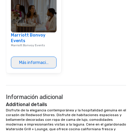
Dining When meeting p
corporate group event
Smacking Foodie Tours,
group is assured a top
experience with three 
Marriott Bonvoy
signature dishes at ea
Events
Our affordable tours a
Marriott Bonvoy Events
person with tax and gr
included. The only thi
are drinks. However, 
Más información
package upgrade is ava
provides guests a sign
at various stops. Build Your Network
Our exclusive experien
ultimate networking op
Información adicional
a typical sit-down dinn
to engage the person t
Additional details
right of you. Because 
Disfrute de la elegancia contemporánea y la hospitalidad genuina en el 
corazón de Redwood Shores. Disfrute de habitaciones espaciosas y 
place at multiple resta
bellamente decoradas con ropa de cama de lujo, comodidades 
walking in between, th
modernas e impresionantes vistas a la laguna. Cene en el galardonado 
countless opportunitie
Waterside Grill + Lounge, que ofrece cocina californiana fresca y 