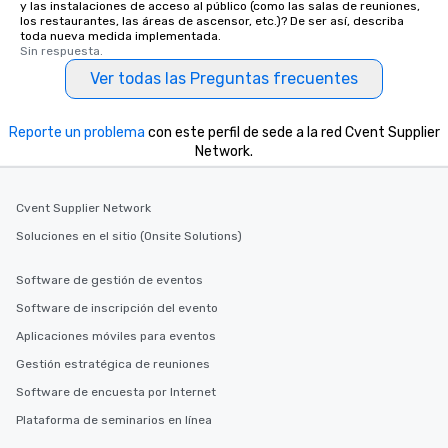
y las instalaciones de acceso al público (como las salas de reuniones,
Our tours offer an exqu
los restaurantes, las áreas de ascensor, etc.)? De ser así, describa
entertainment. All tour
toda nueva medida implementada.
knowledgeable, profes
Sin respuesta.
who leads the group on
Ver todas las Preguntas frecuentes
offering engaging tidb
fascinating stories. S
Reporte un problema
con este perfil de sede a la red Cvent Supplier
interactive experience
Network.
along the way exclusive
ensuring there is neve
Different Types of Cuis
Cvent Supplier Network
experiences offer the a
Soluciones en el sitio (Onsite Solutions)
several renowned rest
convenient outing, inc
and your guests might
Software de gestión de eventos
discovered otherwise 
Software de inscripción del evento
at a typical corporate 
Aplicaciones móviles para eventos
a way to try some of t
in the city and dive in
Gestión estratégica de reuniones
cuisines and dishes. Al
Software de encuesta por Internet
selected dishes are cu
Plataforma de seminarios en línea
high standards to ensu
delight any palate. Tours Available