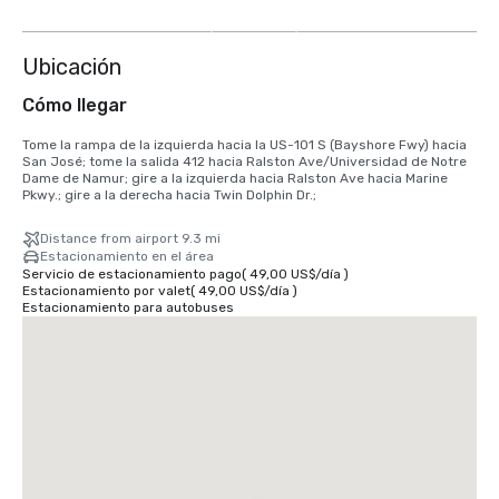
más
Ubicación
Cómo llegar
Tome la rampa de la izquierda hacia la US-101 S (Bayshore Fwy) hacia 
San José; tome la salida 412 hacia Ralston Ave/Universidad de Notre 
Dame de Namur; gire a la izquierda hacia Ralston Ave hacia Marine 
Pkwy.; gire a la derecha hacia Twin Dolphin Dr.;
Distance from airport 9.3 mi
Estacionamiento en el área
Servicio de estacionamiento pago
(
49,00 US$
/
día
)
Estacionamiento por valet
(
49,00 US$
/
día
)
Estacionamiento para autobuses