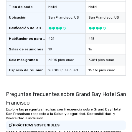
date any dietary restr
Tipo de sede
Hotel
Hotel
allergies for anyone in
Ubicación
San Francisco
, US
San Francisco
, US
Feel Like a VIP at Each
Smacking Foodie Tours
Calificación de la sede
group members never 
about waiting in line to
Habitaciones para huéspedes
421
418
restaurant or being sh
Salas de reuniones
19
16
than desirable table. O
everyone is treated lik
Sala más grande
6205 pies cuad.
3081 pies cuad.
immediate seating upon
What’s more, your gro
Espacio de reunión
20.000 pies cuad.
15.176 pies cuad.
a special warm welcom
from the restaurant c
be printed featuring yo
which can be an added 
Preguntas frecuentes sobre Grand Bay Hotel San
those Instagram mome
Francisco
For added ease, we ca
Explore las preguntas hechas con frecuencia sobre Grand Bay Hotel
transportation pick-up
San Francisco respecto a la Salud y seguridad, Sostenibilidad, y
as well as an event ph
Diversidad e inclusión
for groups that desire 
PRÁCTICAS SOSTENIBLES
experience, we can als