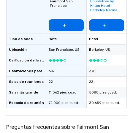
Fairmont San
DoubleTree by
Removed from
about waiting in line to
Francisco
Hilton Hotel
favorites
restaurant or being sh
Berkeley Marina
than desirable table. O
everyone is treated lik
immediate seating upon
What’s more, your gro
Tipo de sede
Hotel
Hotel
a special warm welcom
from the restaurant c
Ubicación
San Francisco
, US
Berkeley
, US
be printed featuring yo
which can be an added 
Calificación de la sede
those Instagram mome
Habitaciones para huéspedes
606
378
For added ease, we ca
transportation pick-up
Salas de reuniones
22
22
as well as an event ph
for groups that desire 
Sala más grande
11.362 pies cuad.
5088 pies cuad.
experience, we can als
Espacio de reunión
72.000 pies cuad.
30.659 pies cuad.
an evening helicopter 
glittering lights of The S
Memorable Experience f
Smacking Foodie Tours
Preguntas frecuentes sobre Fairmont San
to gather and dine tha