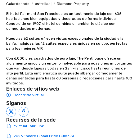
signature dishes at ea
Galardonado, 4 estrellas | 4 Diamond Property

Our affordable tours a
El hotel Fairmont San Francisco es un testimonio de lujo con 606 
person with tax and gr
habitaciones bien equipadas y decoradas de forma individual. 
included. The only thi
Construido en 1907, el hotel combina un ambiente clásico con 
are drinks. However, 
comodidades modernas. 

package upgrade is ava
Nuestras 62 suites ofrecen vistas excepcionales de la ciudad y la 
provides guests a sign
bahía, incluidas las 12 suites especiales únicas en su tipo, perfectas 
at various stops. Build Your Network
para los mejores VIP. 

Our exclusive experien
Con 6.000 pies cuadrados de puro lujo, The Penthouse ofrece un 
ultimate networking op
alojamiento único y un entorno inolvidable para ocasiones importantes 
a typical sit-down dinn
que van desde lujosas bodas en San Francisco hasta reuniones de 
alto perfil. Esta emblemática suite puede albergar cómodamente 
to engage the person t
cenas sentadas para hasta 60 personas o recepciones para hasta 100 
right of you. Because 
invitados.
place at multiple resta
Enlaces de sitios web
walking in between, th
Recorrido virtual
countless opportunitie
Síganos
with different people 
down at each venue a
traverse along the way
Recursos de la sede
experiences not only 
*Virtual Tour Link
ways to network, but a
2026 Encore Global Price Guide SF
way to do so. Large Groups Welcome