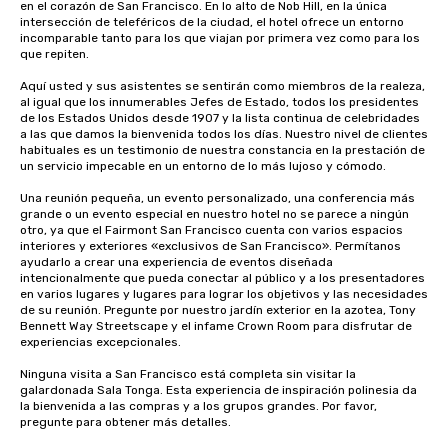
en el corazón de San Francisco. En lo alto de Nob Hill, en la única 
intersección de teleféricos de la ciudad, el hotel ofrece un entorno 
incomparable tanto para los que viajan por primera vez como para los 
que repiten. 

Aquí usted y sus asistentes se sentirán como miembros de la realeza, 
al igual que los innumerables Jefes de Estado, todos los presidentes 
de los Estados Unidos desde 1907 y la lista continua de celebridades 
a las que damos la bienvenida todos los días. Nuestro nivel de clientes 
habituales es un testimonio de nuestra constancia en la prestación de 
un servicio impecable en un entorno de lo más lujoso y cómodo. 

Una reunión pequeña, un evento personalizado, una conferencia más 
grande o un evento especial en nuestro hotel no se parece a ningún 
otro, ya que el Fairmont San Francisco cuenta con varios espacios 
interiores y exteriores «exclusivos de San Francisco». Permítanos 
ayudarlo a crear una experiencia de eventos diseñada 
intencionalmente que pueda conectar al público y a los presentadores 
en varios lugares y lugares para lograr los objetivos y las necesidades 
de su reunión. Pregunte por nuestro jardín exterior en la azotea, Tony 
Bennett Way Streetscape y el infame Crown Room para disfrutar de 
experiencias excepcionales.

Ninguna visita a San Francisco está completa sin visitar la 
galardonada Sala Tonga. Esta experiencia de inspiración polinesia da 
la bienvenida a las compras y a los grupos grandes. Por favor, 
pregunte para obtener más detalles.
