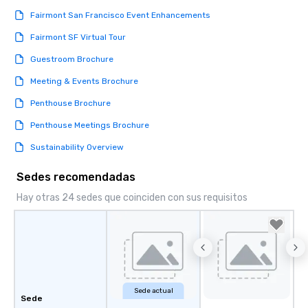
Lip Smacking Foodie To
Fairmont San Francisco Event Enhancements
groups, small or large.
Fairmont SF Virtual Tour
experiences can acc
groups from as few as
Guestroom Brochure
as 500 guests, making
Meeting & Events Brochure
choice for any corpora
Stress-Free Booking 
Penthouse Brochure
a tour is stress-free a
Penthouse Meetings Brochure
enjoy the company of 
more easily. You’ll tak
Sustainability Overview
knowing that everythin
of from the moment the
Sedes recomendadas
booked to the minute i
Hay otras 24 sedes que coinciden con sus requisitos
Since the menu is alre
have nothing to worry 
remember to submit ah
date any dietary restr
allergies for anyone in
Feel Like a VIP at Each
Smacking Foodie Tours
Sede actual
Sede
group members never 