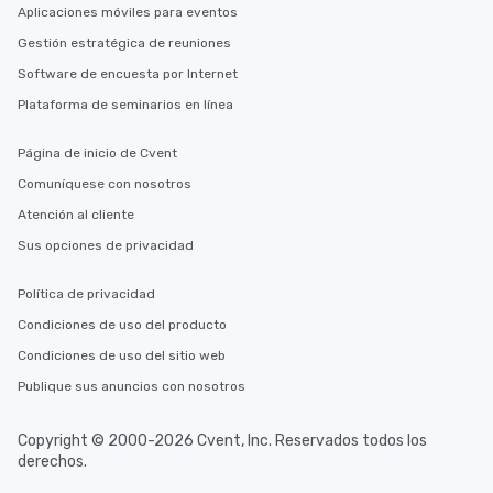
Aplicaciones móviles para eventos
you to provide options 
needs. Go for as Long or as Short as
Gestión estratégica de reuniones
You Like Along with fle
Software de encuesta por Internet
scheduling, Lip Smack
Plataforma de seminarios en línea
Tours also provides a 
durations. Our shortes
2.5 hours; our longest 
Página de inicio de Cvent
hours, with optional 
Comuníquese con nosotros
incentives.
Atención al cliente
Sus opciones de privacidad
Política de privacidad
Condiciones de uso del producto
Condiciones de uso del sitio web
Publique sus anuncios con nosotros
Copyright © 2000-2026 Cvent, Inc. Reservados todos los
derechos.