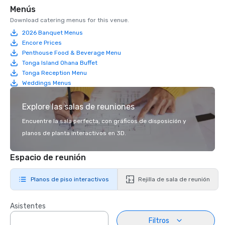
Menús
Download catering menus for this venue.
2026 Banquet Menus
Encore Prices
Penthouse Food & Beverage Menu
Tonga Island Ohana Buffet
Tonga Reception Menu
Weddings Menus
Explore las salas de reuniones
Encuentre la sala perfecta, con gráficos de disposición y
planos de planta interactivos en 3D.
Espacio de reunión
Planos de piso interactivos
Rejilla de sala de reunión
Asistentes
Filtros