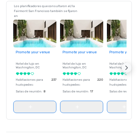
Los planificadores que consultaron el/la
Fairmont San Francisco también se fijaron
en
Promote your venue
Promote your venue
Promote your ve
Hotel de lujo en
Hotel de lujo en
Hotel de lujo en
Washington
, DC
Washington
, DC
Washington
, DC
Habitaciones para
237
Habitaciones para
220
Habitaciones para
huéspedes
:
huéspedes
:
huéspedes
:
Salas de reunión
:
8
Salas de reunión
:
17
Salas de reunión
: