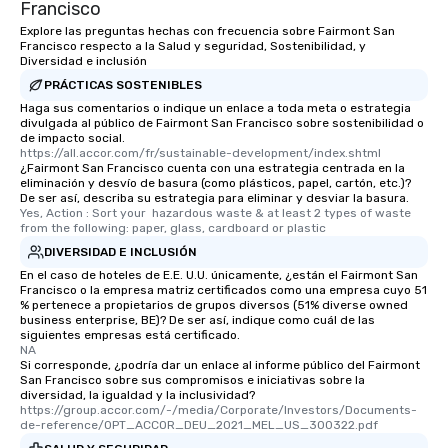
Francisco
experienced, and all ar
remember. Our one-of-
Explore las preguntas hechas con frecuencia sobre Fairmont San
Francisco respecto a la Salud y seguridad, Sostenibilidad, y
are special, from the fi
Diversidad e inclusión
last. It’s an experienc
PRÁCTICAS SOSTENIBLES
will reminisce about lo
Haga sus comentarios o indique un enlace a toda meta o estrategia
leave. Location, Location, Location
divulgada al público de Fairmont San Francisco sobre sostenibilidad o
One of the best reason
de impacto social.
convenient and efficie
https://all.accor.com/fr/sustainable-development/index.shtml
¿Fairmont San Francisco cuenta con una estrategia centrada en la
experience is designed
eliminación y desvío de basura (como plásticos, papel, cartón, etc.)?
restaurants are within
De ser así, describa su estrategia para eliminar y desviar la basura.
Yes, Action : Sort your  hazardous waste & at least 2 types of waste 
walking distance of ea
from the following: paper, glass, cardboard or plastic
short stroll allows you
DIVERSIDAD E INCLUSIÓN
members a chance to 
En el caso de hoteles de E.E. U.U. únicamente, ¿están el Fairmont San
networking opportunit
Francisco o la empresa matriz certificados como una empresa cuyo 51
heading to the next pl
% pertenece a propietarios de grupos diversos (51% diverse owned
business enterprise, BE)? De ser así, indique como cuál de las
itinerary. You Get a Dinner and a Show
siguientes empresas está certificado.
Our tours offer an exqu
NA
entertainment. All tour
Si corresponde, ¿podría dar un enlace al informe público del Fairmont
San Francisco sobre sus compromisos e iniciativas sobre la
knowledgeable, profes
diversidad, la igualdad y la inclusividad?
who leads the group on
https://group.accor.com/-/media/Corporate/Investors/Documents-
de-reference/OPT_ACCOR_DEU_2021_MEL_US_300322.pdf
offering engaging tidb
fascinating stories. S