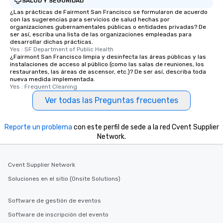
SALUD Y SEGURIDAD
interactive experience
¿Las prácticas de Fairmont San Francisco se formularon de acuerdo
con las sugerencias para servicios de salud hechas por
along the way exclusive
organizaciones gubernamentales públicas o entidades privadas? De
ensuring there is neve
ser así, escriba una lista de las organizaciones empleadas para
Different Types of Cuis
desarrollar dichas prácticas.
Yes : SF Department of Public Health
experiences offer the a
¿Fairmont San Francisco limpia y desinfecta las áreas públicas y las
several renowned rest
instalaciones de acceso al público (como las salas de reuniones, los
restaurantes, las áreas de ascensor, etc.)? De ser así, describa toda
convenient outing, inc
nueva medida implementada.
and your guests might
Yes : Frequent Cleaning
discovered otherwise 
Ver todas las Preguntas frecuentes
at a typical corporate 
a way to try some of t
in the city and dive in
Reporte un problema
con este perfil de sede a la red Cvent Supplier
cuisines and dishes. Al
Network.
selected dishes are cu
high standards to ensu
Cvent Supplier Network
delight any palate. Tours Available
from Day to Night With
Soluciones en el sitio (Onsite Solutions)
group experience, bookin
key. Whether you desir
Software de gestión de eventos
business hours or earl
Software de inscripción del evento
after work, we can coo