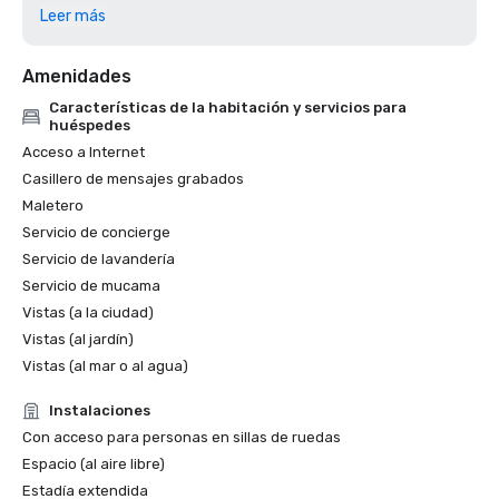
Hotel para reuniones Cvent Top 2023

Leer más
2023 7x7: Los 50 cócteles más icónicos de San Francisco 
2023, #1 1934 Zombie at the Tonga Room

Amenidades
Los 500 mejores hoteles de Travel + Leisure de 2023

Premio Best Of de 2022 de Meetings Today

Características de la habitación y servicios para
Travel+Leisure 2022: los 5 mejores hoteles de San 
huéspedes
Francisco

Acceso a Internet
THE MANUAL 2022: El mejor lujo

Casillero de mensajes grabados
Forbes 2022: Mejor hotel

Maletero
Escapadas locales de 2022: los mejores hoteles de lujo en 
Servicio de concierge
San Francisco

Servicio de lavandería
Finalista nominado al mejor hotel histórico de Historic 
Servicio de mucama
Hotels of America en 2022 (más de 400 habitaciones)

Finalista nominado al mejor hotel histórico del centro de la 
Vistas (a la ciudad)
ciudad de Historic Hotels of America 2022

Vistas (al jardín)
Ganador de la encuesta semanal de lectores de SF 2021 
Vistas (al mar o al agua)
como mejor hotel

Instalaciones
Con acceso para personas en sillas de ruedas
Espacio (al aire libre)
Estadía extendida