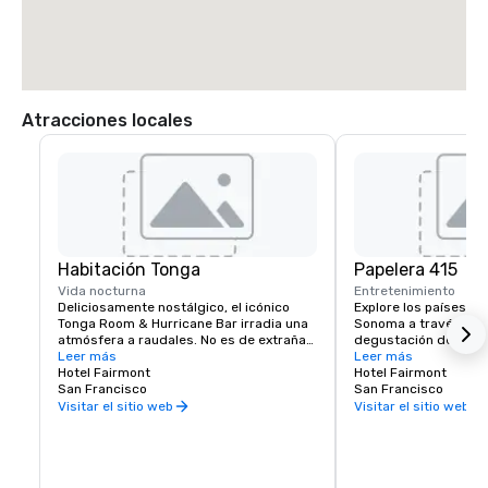
Atracciones locales
Habitación Tonga
Papelera 415
Vida nocturna
Entretenimiento
Deliciosamente nostálgico, el icónico 
Explore los países vin
Tonga Room & Hurricane Bar irradia una 
Sonoma a través de e
atmósfera a raudales. No es de extrañar, 
degustación de vinos 
ya que fue un escenógrafo de Hollywood 
Leer más
Fairmont Hotel. Los s
Leer más
quien creó el aspecto y la sensación del 
Hotel Fairmont
experimentados conoc
Hotel Fairmont
tema. Los huéspedes se reúnen 
San Francisco
comprenderán cómo q
San Francisco
alrededor de una gran «laguna» central, 
desarrolle tu viaje y 
Visitar el sitio web
Visitar el sitio web
que alguna vez fue la piscina cubierta del 
experiencia personali
hotel. Lluvias tropicales, truenos y 
para ti.
tormentas eléctricas soplan de vez en 
cuando, mientras una banda toca desde 
un barco flotante.