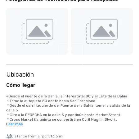
Ver
9
más
Ubicación
Cómo llegar
«Desde el Puente de la Bahía, la Interestatal 80 y el Este de la Bahía

 * Tome la autopista 80 oeste hacia San Francisco

 * Desde el carril izquierdo del Puente de la Bahía, tome la salida de la 
calle 5

 * Gire a la DERECHA en la calle 5 y continúe hasta Market Street

 * Cross Market (la quinta se convertirá en Cyril Magnin Blvd.)

 * Continúe 2 cuadras hasta O'Farrell Street, gire a la DERECHA en 
Leer más
O'Farrell

 * Gire a la IZQUIERDA hacia Powell

Distance from airport 13.5 mi
 * El Beacon Grand Hotel está en la esquina de las calles Powell y 