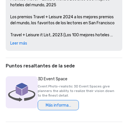
hoteles del mundo, 2025

Los premios Travel + Leisure 2024 a los mejores premios 
del mundo, los favoritos de los lectores en San Francisco 

Travel + Leisure it List, 2023 (Los 100 mejores hoteles 
nuevos del mundo)

Leer más
Premios Condé Nast Traveler Readers' Choice, 2023

Los mejores bares de Estados Unidos, Esquire 2024

Puntos resaltantes de la sede
Guía Michelin, 2024 (restauraciones hoteleras favoritas 
3D Event Space
en 2023)

Cvent Photo-realistic 3D Event Spaces give
planners the ability to realize their vision down
Premio HSMAI Adrian, 2024

to the finest detail.
Más información
Finalista del Premio Stella de Northstar Meetings Group, 
2023