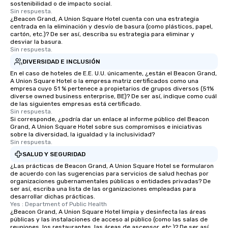
sostenibilidad o de impacto social.
Sin respuesta.
¿Beacon Grand, A Union Square Hotel cuenta con una estrategia
centrada en la eliminación y desvío de basura (como plásticos, papel,
cartón, etc.)? De ser así, describa su estrategia para eliminar y
desviar la basura.
Sin respuesta.
DIVERSIDAD E INCLUSIÓN
En el caso de hoteles de E.E. U.U. únicamente, ¿están el Beacon Grand,
A Union Square Hotel o la empresa matriz certificados como una
empresa cuyo 51 % pertenece a propietarios de grupos diversos (51%
diverse owned business enterprise, BE)? De ser así, indique como cuál
de las siguientes empresas está certificado.
Sin respuesta.
Si corresponde, ¿podría dar un enlace al informe público del Beacon
Grand, A Union Square Hotel sobre sus compromisos e iniciativas
sobre la diversidad, la igualdad y la inclusividad?
Sin respuesta.
SALUD Y SEGURIDAD
¿Las prácticas de Beacon Grand, A Union Square Hotel se formularon
de acuerdo con las sugerencias para servicios de salud hechas por
organizaciones gubernamentales públicas o entidades privadas? De
ser así, escriba una lista de las organizaciones empleadas para
desarrollar dichas prácticas.
Yes : Department of Public Health
¿Beacon Grand, A Union Square Hotel limpia y desinfecta las áreas
públicas y las instalaciones de acceso al público (como las salas de
reuniones, los restaurantes, las áreas de ascensor, etc.)? De ser así,