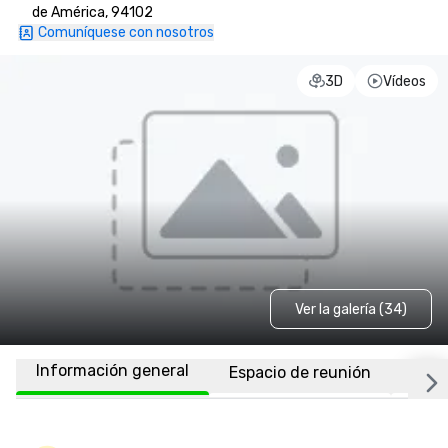
de América, 94102
Comuníquese con nosotros
3D
Vídeos
Ver la galería (34)
Información general
Espacio de reunión
Habi