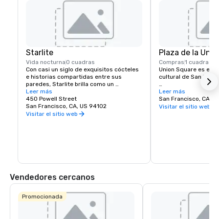
Starlite
Plaza de la Unió
Vida nocturna
0 cuadras
Compras
1 cuadra
Con casi un siglo de exquisitos cócteles 
Union Square es el ce
e historias compartidas entre sus 
cultural de San Francis
paredes, Starlite brilla como un 
establecimiento histórico y venerado de 
Leer más
Cuenta con la mayor 
Leer más
San Francisco. Ubicado en el último piso 
450 Powell Street
tiendas de lujo, depa
San Francisco, CA, U
de Beacon Grand.
San Francisco, CA, US 94102
boutiques de la ciudad
Visitar el sitio web
convierte en una de la
Visitar el sitio web
atracciones turísticas
Estados Unidos. Una 
selección de hoteles, 
salones y teatros tam
carácter cosmopolita 
horas.
Vendedores cercanos
Promocionada