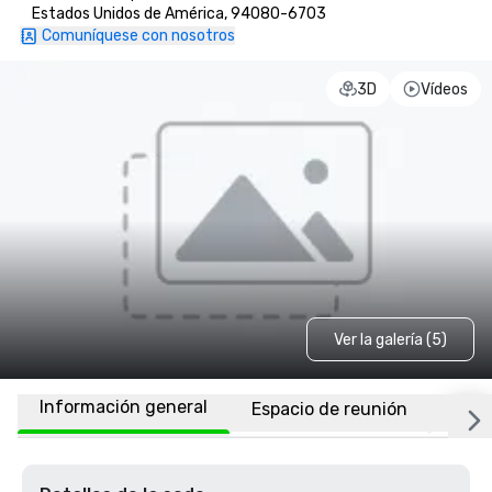
Estados Unidos de América, 94080-6703
Comuníquese con nosotros
3D
Vídeos
Ver la galería (5)
Información general
Espacio de reunión
Habi