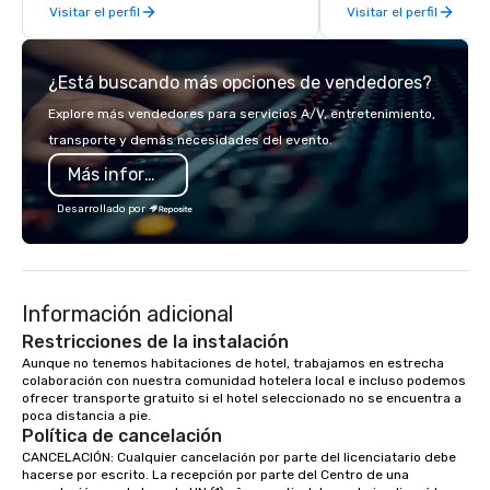
Visitar el perfil
Visitar el perfil
innovative events for your guests:
design. - Finally, we tie it all together
to create a branded, interactive
¿Está buscando más opciones de vendedores?
experience structured around your
vision and goals: deliver. - russell
Explore más vendedores para servicios A/V, entretenimiento,
harris EVENT GROUP is a certified
transporte y demás necesidades del evento.
diversity company and committed
Más información
partner that will bring your vision for
your events to life. Listening is an
Desarrollado por
important skill that is often forgotten
in relationships, which is why it’s our
goal to provide exceptional service
throughout all stages of the event
Información adicional
production process by listening to
your top objectives and goals and
Restricciones de la instalación
then delivering on them. By utilizing
Aunque no tenemos habitaciones de hotel, trabajamos en estrecha 
colaboración con nuestra comunidad hotelera local e incluso podemos 
the most current trends in event
ofrecer transporte gratuito si el hotel seleccionado no se encuentra a 
technology and our countless
poca distancia a pie.  
resources in the industry, we will
Política de cancelación
bring the experience to life for your
CANCELACIÓN: Cualquier cancelación por parte del licenciatario debe 
event while staying within budget.
hacerse por escrito. La recepción por parte del Centro de una 