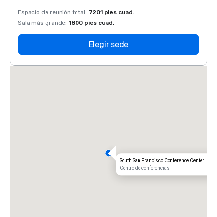
Espacio de reunión total
:
7201 pies cuad.
Espaci
Sala más grande
:
1800 pies cuad.
Sala 
Elegir sede
South San Francisco Conference Center
Centro de conferencias