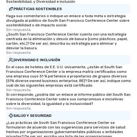
Sostenibilidad, y Diversidad e inclusión
PRÁCTICAS SOSTENIBLES
Haga sus comentarios o indique un enlace a toda meta o estrategia
divulgada al público de South San Francisco Conference Center sobre
sostenibilidad o de impacto social.
Sin respuesta.
¿South San Francisco Conference Center cuenta con una estrategia
centrada en la eliminación y desvío de basura (como plásticos, papel,
cartón, etc.)? De ser así, describa su estrategia para eliminar y
desviar la basura.
Sin respuesta.
DIVERSIDAD E INCLUSIÓN
En el caso de hoteles de E.E. U.U. únicamente, ¿están el South San
Francisco Conference Center o la empresa matriz certificados como
una empresa cuyo 51 % pertenece a propietarios de grupos diversos
(51% diverse owned business enterprise, BE)? De ser así, indique como
cuál de las siguientes empresas está certificado.
Sin respuesta.
Si corresponde, ¿podría dar un enlace al informe público del South San
Francisco Conference Center sobre sus compromisos e iniciativas
sobre la diversidad, la igualdad y la inclusividad?
Sin respuesta.
SALUD Y SEGURIDAD
¿Las prácticas de South San Francisco Conference Center se
formularon de acuerdo con las sugerencias para servicios de salud
hechas por organizaciones gubernamentales públicas o entidades
privadas? De ser así, escriba una lista de las organizaciones