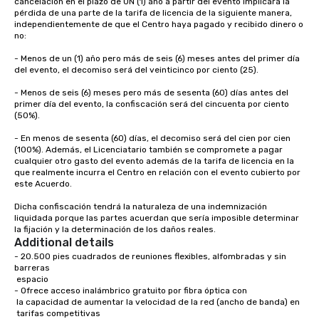
cancelación en el plazo de UN (1) año a partir del evento implicará la 
Some of our areas of expertise and
pérdida de una parte de la tarifa de licencia de la siguiente manera, 
service include: o cmp event
independientemente de que el Centro haya pagado y recibido dinero o 
managers o brand experiences &
no:

activations o custom environmental
- Menos de un (1) año pero más de seis (6) meses antes del primer día 
design o light design o audio visual &
del evento, el decomiso será del veinticinco por ciento (25).

sound o content strategy o business
- Menos de seis (6) meses pero más de sesenta (60) días antes del 
theater production o production
primer día del evento, la confiscación será del cincuenta por ciento 
design & management o contract
(50%).

negotiations o registration
- En menos de sesenta (60) días, el decomiso será del cien por cien 
management o team building events o
(100%). Además, el Licenciatario también se compromete a pagar 
trade show design and production o
cualquier otro gasto del evento además de la tarifa de licencia en la 
international travel planning
que realmente incurra el Centro en relación con el evento cubierto por 
este Acuerdo.

Dicha confiscación tendrá la naturaleza de una indemnización 
liquidada porque las partes acuerdan que sería imposible determinar 
la fijación y la determinación de los daños reales.
Additional details
- 20.500 pies cuadrados de reuniones flexibles, alfombradas y sin 
barreras

 espacio

- Ofrece acceso inalámbrico gratuito por fibra óptica con 

 la capacidad de aumentar la velocidad de la red (ancho de banda) en 

 tarifas competitivas
