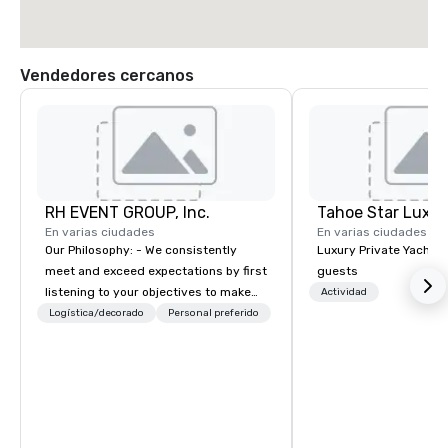
Vendedores cercanos
RH EVENT GROUP, Inc.
Tahoe Star Luxur
En varias ciudades
En varias ciudades
Our Philosophy: - We consistently
Luxury Private Yacht c
meet and exceed expectations by first
guests
listening to your objectives to make
Actividad
sure you gain the return on the
Logística/decorado
Personal preferido
experience that you’re looking for in
an event, meeting, or general session:
define. - Next, we utilize our creative
juices and background in the
corporate and entertainment
industries to conceptualize the most