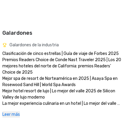
Galardones
Galardones de la industria
Clasificación de cinco estrellas | Guía de viaje de Forbes 2025

Premios Readers Choice de Conde Nast Traveler 2025 | Los 20 
mejores hoteles del norte de California: premios Readers' 
Choice de 2025

Mejor spa de resort de Norteamérica en 2025 | Asaya Spa en 
Rosewood Sand Hill | World Spa Awards 

Mejor hotel resort de lujo | Lo mejor del valle 2025 de Silicon 
Valley de lujo moderno

La mejor experiencia culinaria en un hotel | Lo mejor del valle 
2025 de Silicon Valley de lujo moderno

Leer más
Mejor spa de día | Lo mejor del valle 2025 de Silicon Valley de 
lujo moderno