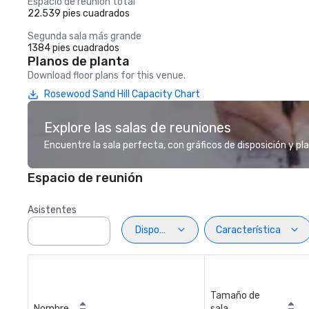
Espacio de reunión total
22.539 pies cuadrados
Segunda sala más grande
1384 pies cuadrados
Planos de planta
Download floor plans for this venue.
Rosewood Sand Hill Capacity Chart
Explore las salas de reuniones
Encuentre la sala perfecta, con gráficos de disposición y pl
Espacio de reunión
Asistentes
Disposiciön
Característica
Tamaño de
Nombre
sala