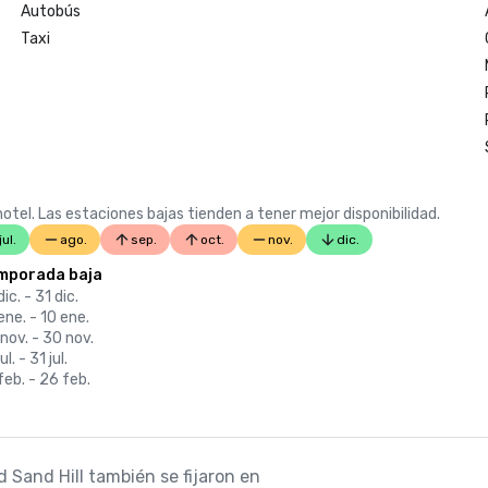
Autobús
Taxi
otel. Las estaciones bajas tienden a tener mejor disponibilidad.
jul.
ago.
sep.
oct.
nov.
dic.
mporada baja
dic. - 31 dic.
ene. - 10 ene.
nov. - 30 nov.
ul. - 31 jul.
feb. - 26 feb.
 Sand Hill también se fijaron en