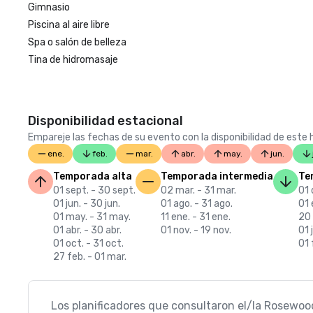
Gimnasio
Piscina al aire libre
Spa o salón de belleza
Tina de hidromasaje
Disponibilidad estacional
Empareje las fechas de su evento con la disponibilidad de este h
ene.
feb.
mar.
abr.
may.
jun.
Temporada alta
Temporada intermedia
Te
01 sept. - 30 sept.
02 mar. - 31 mar.
01 
01 jun. - 30 jun.
01 ago. - 31 ago.
01 
01 may. - 31 may.
11 ene. - 31 ene.
20 
01 abr. - 30 abr.
01 nov. - 19 nov.
01 j
01 oct. - 31 oct.
01 
27 feb. - 01 mar.
Los planificadores que consultaron el/la Rosewood