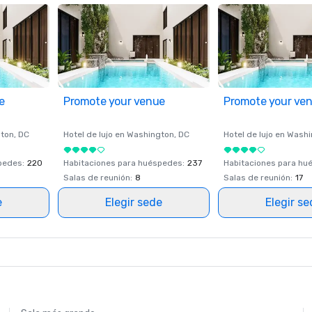
e
Promote your venue
Promote your ve
ton
, DC
Hotel de lujo en
Washington
, DC
Hotel de lujo en
Washi
spedes
:
220
Habitaciones para huéspedes
:
237
Habitaciones para hu
Salas de reunión
:
8
Salas de reunión
:
17
e
Elegir sede
Elegir s