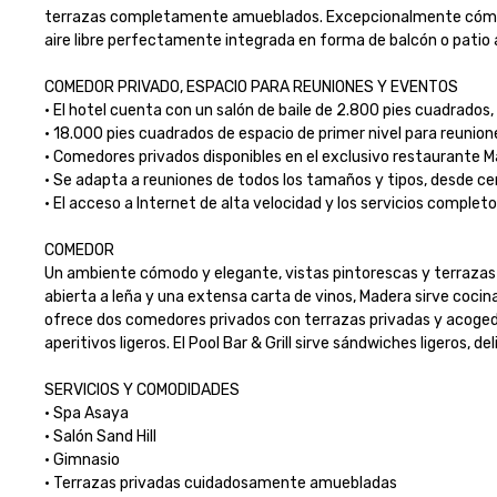
terrazas completamente amueblados. Excepcionalmente cómodas 
aire libre perfectamente integrada en forma de balcón o patio a
COMEDOR PRIVADO, ESPACIO PARA REUNIONES Y EVENTOS

· El hotel cuenta con un salón de baile de 2.800 pies cuadrados, 
· 18.000 pies cuadrados de espacio de primer nivel para reunione
· Comedores privados disponibles en el exclusivo restaurante Ma
· Se adapta a reuniones de todos los tamaños y tipos, desde cen
· El acceso a Internet de alta velocidad y los servicios complet
COMEDOR

Un ambiente cómodo y elegante, vistas pintorescas y terrazas al
abierta a leña y una extensa carta de vinos, Madera sirve cocina d
ofrece dos comedores privados con terrazas privadas y acogedor
aperitivos ligeros. El Pool Bar & Grill sirve sándwiches ligeros, d
SERVICIOS Y COMODIDADES

· Spa Asaya

· Salón Sand Hill

· Gimnasio

· Terrazas privadas cuidadosamente amuebladas
