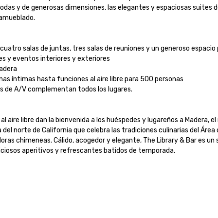
y de generosas dimensiones, las elegantes y espaciosas suites del h
mueblado.

cuatro salas de juntas, tres salas de reuniones y un generoso espacio par
s y eventos interiores y exteriores

dera

as íntimas hasta funciones al aire libre para 500 personas

os de A/V complementan todos los lugares.

 aire libre dan la bienvenida a los huéspedes y lugareños a Madera, el 
el norte de California que celebra las tradiciones culinarias del Área d
as chimeneas. Cálido, acogedor y elegante, The Library & Bar es un so
eliciosos aperitivos y refrescantes batidos de temporada.
