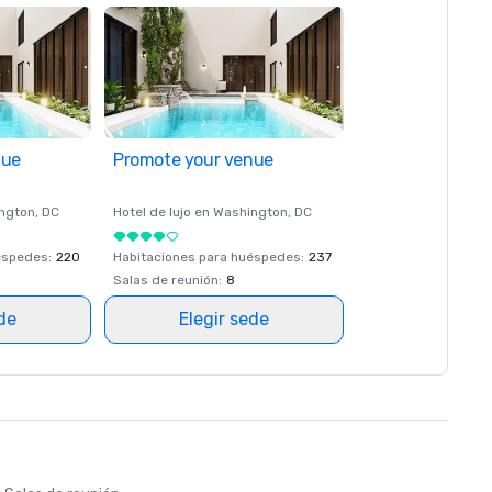
nue
Promote your venue
ngton
, DC
Hotel de lujo en
Washington
, DC
éspedes
:
220
Habitaciones para huéspedes
:
237
Salas de reunión
:
8
ede
Elegir sede