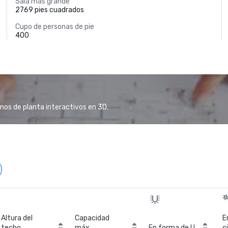
Sala más grande
2769 pies cuadrados
Cupo de personas de pie
400
anos de planta interactivos en 3D.
Altura del
Capacidad
E
techo
máx.
En forma de U
c