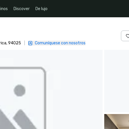
inos
Discover
De lujo
rica, 94025
|
Comuníquese con nosotros