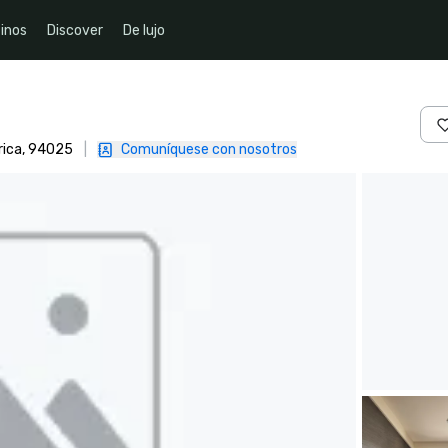
inos
Discover
De lujo
rica, 94025
|
Comuníquese con nosotros