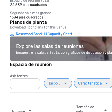
Espacio de reunión total
22.539 pies cuadrados
Segunda sala más grande
1384 pies cuadrados
Planos de planta
Download floor plans for this venue.
Rosewood Sand Hill Capacity Chart
Explore las salas de reuniones
Encuentre la sala perfecta, con gráficos de disposición y pl
Espacio de reunión
Asistentes
Disposiciön
Característica
Tamaño de
Nombre
sala