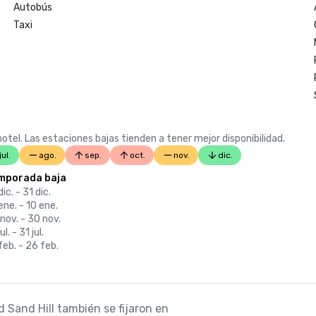
Autobús
Taxi
otel. Las estaciones bajas tienden a tener mejor disponibilidad.
jul.
ago.
sep.
oct.
nov.
dic.
mporada baja
dic. - 31 dic.
ene. - 10 ene.
nov. - 30 nov.
ul. - 31 jul.
feb. - 26 feb.
 Sand Hill también se fijaron en