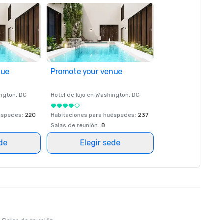
nue
Promote your venue
ngton
, DC
Hotel de lujo en
Washington
, DC
éspedes
:
220
Habitaciones para huéspedes
:
237
Salas de reunión
:
8
ede
Elegir sede