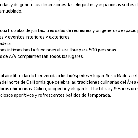
y de generosas dimensiones, las elegantes y espaciosas suites del h
mueblado.

cuatro salas de juntas, tres salas de reuniones y un generoso espacio par
s y eventos interiores y exteriores

dera

as íntimas hasta funciones al aire libre para 500 personas

os de A/V complementan todos los lugares.

 aire libre dan la bienvenida a los huéspedes y lugareños a Madera, el 
el norte de California que celebra las tradiciones culinarias del Área d
as chimeneas. Cálido, acogedor y elegante, The Library & Bar es un so
eliciosos aperitivos y refrescantes batidos de temporada.
