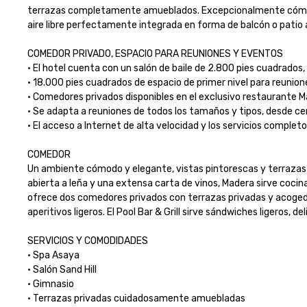
terrazas completamente amueblados. Excepcionalmente cómodas 
aire libre perfectamente integrada en forma de balcón o patio a
COMEDOR PRIVADO, ESPACIO PARA REUNIONES Y EVENTOS

· El hotel cuenta con un salón de baile de 2.800 pies cuadrados, 
· 18.000 pies cuadrados de espacio de primer nivel para reunione
· Comedores privados disponibles en el exclusivo restaurante Ma
· Se adapta a reuniones de todos los tamaños y tipos, desde cen
· El acceso a Internet de alta velocidad y los servicios complet
COMEDOR

Un ambiente cómodo y elegante, vistas pintorescas y terrazas al
abierta a leña y una extensa carta de vinos, Madera sirve cocina d
ofrece dos comedores privados con terrazas privadas y acogedor
aperitivos ligeros. El Pool Bar & Grill sirve sándwiches ligeros, d
SERVICIOS Y COMODIDADES

· Spa Asaya

· Salón Sand Hill

· Gimnasio

· Terrazas privadas cuidadosamente amuebladas
