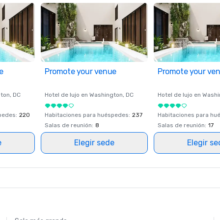
e
Promote your venue
Promote your ve
ton
, DC
Hotel de lujo en
Washington
, DC
Hotel de lujo en
Washi
spedes
:
220
Habitaciones para huéspedes
:
237
Habitaciones para hu
Salas de reunión
:
8
Salas de reunión
:
17
e
Elegir sede
Elegir s