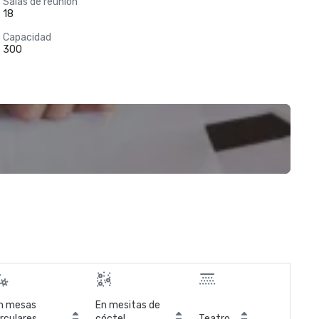
Salas de reunión
18
Capacidad
300
n mesas
En mesitas de
irculares
cóctel
Teatro
Sal