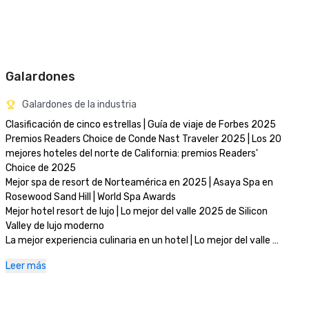
Galardones
Galardones de la industria
Clasificación de cinco estrellas | Guía de viaje de Forbes 2025

Premios Readers Choice de Conde Nast Traveler 2025 | Los 20 
mejores hoteles del norte de California: premios Readers' 
Choice de 2025

Mejor spa de resort de Norteamérica en 2025 | Asaya Spa en 
Rosewood Sand Hill | World Spa Awards 

Mejor hotel resort de lujo | Lo mejor del valle 2025 de Silicon 
Valley de lujo moderno

La mejor experiencia culinaria en un hotel | Lo mejor del valle 
2025 de Silicon Valley de lujo moderno

Leer más
Mejor spa de día | Lo mejor del valle 2025 de Silicon Valley de 
lujo moderno