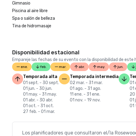
Gimnasio
Piscina al aire libre
Spa o salón de belleza
Tina de hidromasaje
Disponibilidad estacional
Empareje las fechas de su evento con la disponibilidad de este h
ene.
feb.
mar.
abr.
may.
jun.
Temporada alta
Temporada intermedia
Te
01 sept. - 30 sept.
02 mar. - 31 mar.
01 
01 jun. - 30 jun.
01 ago. - 31 ago.
01 
01 may. - 31 may.
11 ene. - 31 ene.
20 
01 abr. - 30 abr.
01 nov. - 19 nov.
01 j
01 oct. - 31 oct.
01 
27 feb. - 01 mar.
Los planificadores que consultaron el/la Rosewood