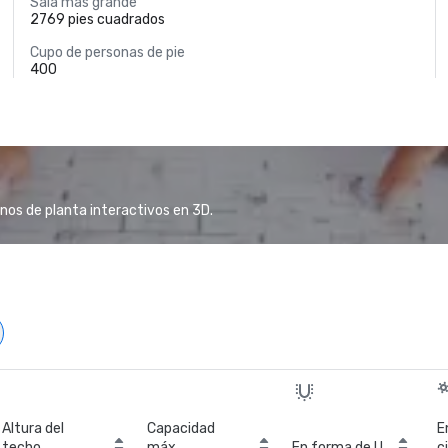
Sala más grande
2769 pies cuadrados
Cupo de personas de pie
400
anos de planta interactivos en 3D.
Altura del
Capacidad
E
techo
máx.
En forma de U
c