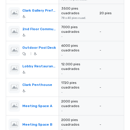
3500 pies
Clark Gallery Prefunction - Coming soon!
cuadrados
20 pies
78 x 40 pies cuad.
7000 pies
2nd Floor Communal Work/Play Space - Coming soon!
cuadrados
-
-
6000 pies
Outdoor Pool Deck
cuadrados
-
|
-
12.000 pies
Lobby Restaurant - Coming soon!
cuadrados
-
-
1720 pies
Clark Penthouse
cuadrados
-
-
2000 pies
Meeting Space A
cuadrados
-
-
2000 pies
Meeting Space B
cuadrados
-
-