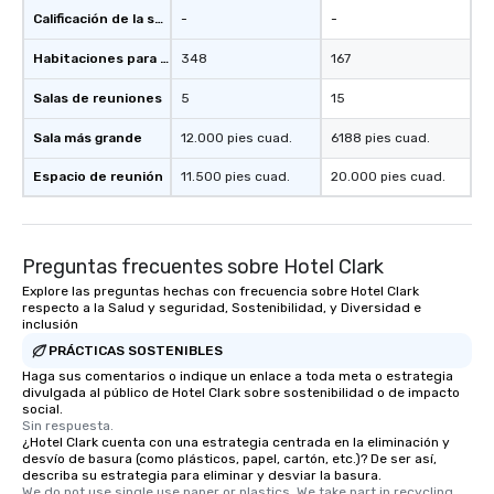
Calificación de la sede
-
-
Habitaciones para huéspedes
348
167
Salas de reuniones
5
15
Sala más grande
12.000 pies cuad.
6188 pies cuad.
Espacio de reunión
11.500 pies cuad.
20.000 pies cuad.
Preguntas frecuentes sobre Hotel Clark
Explore las preguntas hechas con frecuencia sobre Hotel Clark
respecto a la Salud y seguridad, Sostenibilidad, y Diversidad e
inclusión
PRÁCTICAS SOSTENIBLES
Haga sus comentarios o indique un enlace a toda meta o estrategia
divulgada al público de Hotel Clark sobre sostenibilidad o de impacto
social.
Sin respuesta.
¿Hotel Clark cuenta con una estrategia centrada en la eliminación y
desvío de basura (como plásticos, papel, cartón, etc.)? De ser así,
describa su estrategia para eliminar y desviar la basura.
We do not use single use paper or plastics. We take part in recycling 