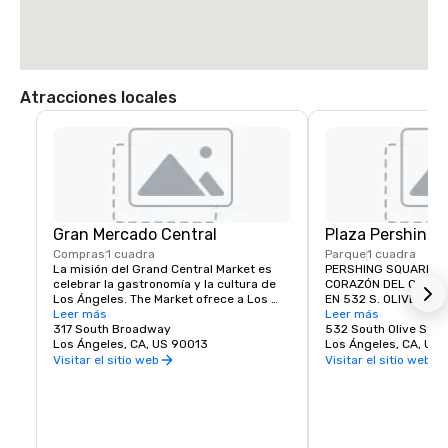
Atracciones locales
Gran Mercado Central
Plaza Pershing
Compras
1 cuadra
Parque
1 cuadra
La misión del Grand Central Market es 
PERSHING SQUARE SE
celebrar la gastronomía y la cultura de 
CORAZÓN DEL CENTRO
Los Ángeles. The Market ofrece a Los 
EN 532 S. OLIVE ST. 
Ángeles una experiencia gastronómica 
Leer más
lugar público que per
Leer más
de nivel nacional que muestra los 
317 South Broadway
de la comunidad y a l
532 South Olive Stre
mejores ingredientes, chefs y 
Los Ángeles, CA, US 90013
sentarse, hablar, reun
Los Ángeles, CA, US
emprendedores de California. La sala de 
el centro de la ciuda
Visitar el sitio web
Visitar el sitio web
juegos de 30 000 pies cuadrados 
FORMADA POR áreas d
abarca un emporio gastronómico y un 
paisajes duros que of
mercado minorista, y seguirá creciendo 
conciertos, reuniones,
al ofrecer en el centro de la ciudad un 
celebraciones pública
lugar de reunión compartido y un centro 
está decorada con fu