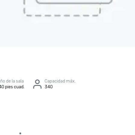
o de la sala
Capacidad máx.
40 pies cuad.
340