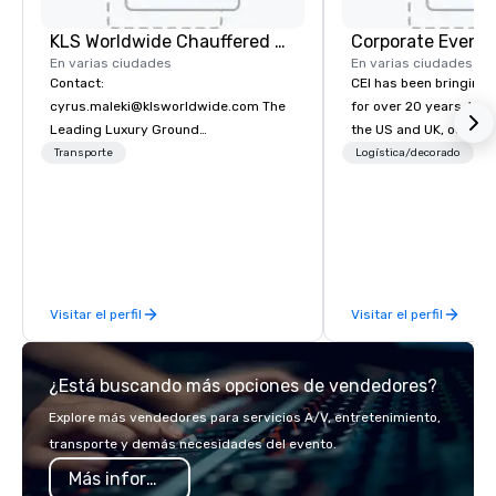
KLS Worldwide Chauffered Services
Corporate Events
En varias ciudades
En varias ciudades
Contact:
CEI has been bringing e
cyrus.maleki@klsworldwide.com The
for over 20 years. With
Leading Luxury Ground
the US and UK, our audiovisual and
Transportation company since 1998
production company is
Transporte
Logística/decorado
manage all the technic
your events worldwide
provide quality equipm
technicians, and expe
managers to handle eve
your live, hybrid, and 
Visitar el perfil
Visitar el perfil
are perfectly planned
Our team collaborates
stakeholders and vend
¿Está buscando más opciones de vendedores?
create meaningful oppo
attendee engagement 
Explore más vendedores para servicios A/V, entretenimiento,
so your events leave a
transporte y demás necesidades del evento.
impression.
Más información