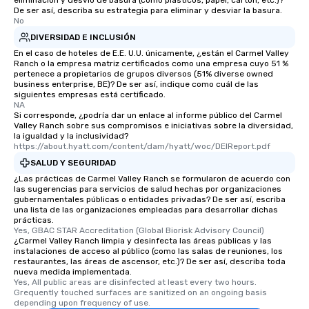
eliminación y desvío de basura (como plásticos, papel, cartón, etc.)?
De ser así, describa su estrategia para eliminar y desviar la basura.
No
DIVERSIDAD E INCLUSIÓN
En el caso de hoteles de E.E. U.U. únicamente, ¿están el Carmel Valley
Ranch o la empresa matriz certificados como una empresa cuyo 51 %
pertenece a propietarios de grupos diversos (51% diverse owned
business enterprise, BE)? De ser así, indique como cuál de las
siguientes empresas está certificado.
NA
Si corresponde, ¿podría dar un enlace al informe público del Carmel
Valley Ranch sobre sus compromisos e iniciativas sobre la diversidad,
la igualdad y la inclusividad?
https://about.hyatt.com/content/dam/hyatt/woc/DEIReport.pdf
SALUD Y SEGURIDAD
¿Las prácticas de Carmel Valley Ranch se formularon de acuerdo con
las sugerencias para servicios de salud hechas por organizaciones
gubernamentales públicas o entidades privadas? De ser así, escriba
una lista de las organizaciones empleadas para desarrollar dichas
prácticas.
Yes, GBAC STAR Accreditation (Global Biorisk Advisory Council)
¿Carmel Valley Ranch limpia y desinfecta las áreas públicas y las
instalaciones de acceso al público (como las salas de reuniones, los
restaurantes, las áreas de ascensor, etc.)? De ser así, describa toda
nueva medida implementada.
Yes, All public areas are disinfected at least every two hours. 
Grequently touched surfaces are sanitized on an ongoing basis 
depending upon frequency of use.