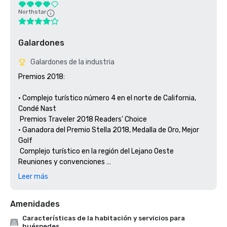
Northstar
Galardones
Galardones de la industria
Premios 2018: 

• Complejo turístico número 4 en el norte de California, 
Condé Nast 

 Premios Traveler 2018 Readers' Choice

• Ganadora del Premio Stella 2018, Medalla de Oro, Mejor 
Golf 

 Complejo turístico en la región del Lejano Oeste 
Reuniones y convenciones 

 y reuniones exitosas

Leer más
• Ganadora del Premio Stella 2018, Medalla de Plata, Mejor 

 Hotel/centro turístico en la región del Lejano Oeste 
Amenidades
Reuniones y 

Características de la habitación y servicios para
huéspedes