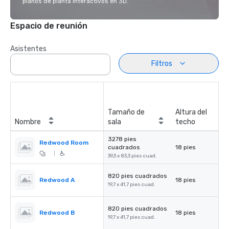
planos de planta interactivos en 3D.
Espacio de reunión
Asistentes
Filtros
Tamaño de
Altura del
Nombre
sala
techo
3278 pies
Redwood Room
cuadrados
18 pies
|
39,3 x 83,3 pies cuad.
820 pies cuadrados
Redwood A
18 pies
19,7 x 41,7 pies cuad.
820 pies cuadrados
Redwood B
18 pies
19,7 x 41,7 pies cuad.