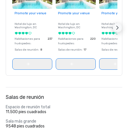
Promote your venue
Promote your venue
Promote your ve
Hotel de lujo en
Hotel de lujo en
Hotel de lujo en
Washington
, DC
Washington
, DC
Washington
, DC
Habitaciones para
237
Habitaciones para
220
Habitaciones para
huéspedes
:
huéspedes
:
huéspedes
:
Salas de reunión
:
8
Salas de reunión
:
17
Salas de reunión
:
Salas de reunión
Espacio de reunión total
11.500 pies cuadrados
Sala más grande
9548 pies cuadrados