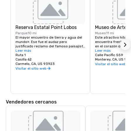
Reserva Estatal Point Lobos
Museo de Arte 
Parque
10 mi
Museo
11 mi
El mayor encuentro de tierra y agua del 
Este atractivo hito de
mundo». Ese fue el audaz pero 
encuentra frente al hi
justificado reclamo del famoso paisajista 
en el corazón del cas
Francis McComas por Point Lobos. Todos 
Leer más
Monterey. El museo c
Leer más
los que vienen aquí coinciden en que la 
Ruta 1
galerías dedicadas a
Calle Pacific 559
belleza de este promontorio revestido de 
Casilla 62
pintura, fotografía y
Monterey, CA, US 93
árboles es inigualable.
Carmelo, CA, US 93923
estadounidenses y de
Visitar el sitio web
de California. Una bib
Visitar el sitio web
referencia artística o
tranquilo para leer e 
que el museo está abi
regalos incluye tarjet
inusuales, joyas y un
selección de libros s
favorita de arte o ar
Vendedores cercanos
El acceso para sillas
disponible en la entr
esculturas situado ent
Pacific y Calle Princip