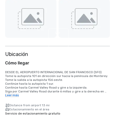
Ver
3
más
Ubicación
Cómo llegar
DESDE EL AEROPUERTO INTERNACIONAL DE SAN FRANCISCO (SFO)

Tome la autopista 101 en dirección sur hacia la península de Monterey.

Tome la salida a la autopista 156 oeste.

Continúe hasta la autopista 1 sur.

Continúe hasta Carmel Valley Road y gire a la izquierda.

Siga por Carmel Valley Road durante 6 millas y gire a la derecha en 
Robinson Canyon Road.

Leer más
Gire a la derecha en la bifurcación. Carmel Valley Ranch será la 
segunda entrada a la izquierda.

Distance from airport 13 mi
Estacionamiento en el área
DESDE EL AEROPUERTO INTERNACIONAL DE SAN JOSE (SJC)

Servicio de estacionamiento gratuito
Tome la autopista 101 en dirección sur hacia la península de Monterey.
