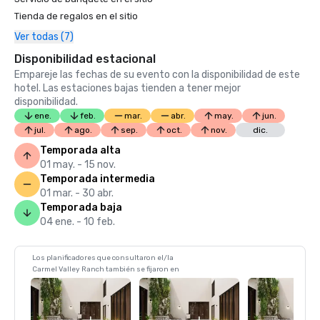
Tienda de regalos en el sitio
Ver todas (7)
Disponibilidad estacional
Empareje las fechas de su evento con la disponibilidad de este
hotel. Las estaciones bajas tienden a tener mejor
disponibilidad.
ene.
feb.
mar.
abr.
may.
jun.
jul.
ago.
sep.
oct.
nov.
dic.
Temporada alta
01 may. - 15 nov.
Temporada intermedia
01 mar. - 30 abr.
Temporada baja
04 ene. - 10 feb.
Los planificadores que consultaron el/la
Carmel Valley Ranch también se fijaron en