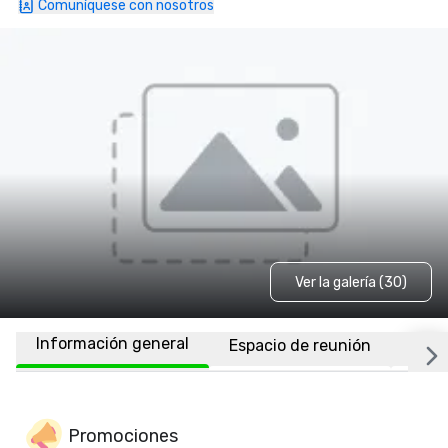
Comuníquese con nosotros
Ver la galería (30)
Información general
Espacio de reunión
Habi
Promociones