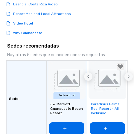
Esencial Costa Rica Video
Resort Map and Local Attractions
Video Hotel
Why Guanacaste
Sedes recomendadas
Hay otras 5 sedes que coinciden con sus requisitos
Sede actual
Sede
JW Marriott
Paradisus Palma
Removed from
Guanacaste Beach
Real Resort - All
favorites
Resort
Inclusive