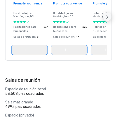
Promote your venue
Promote your venue
Promote your ve
Hotel de lujo en
Hotel de lujo en
Hotel de lujo en
Washington
, DC
Washington
, DC
Washington
, DC
Habitaciones para
237
Habitaciones para
220
Habitaciones para
huéspedes
:
huéspedes
:
huéspedes
:
Salas de reunión
:
8
Salas de reunión
:
17
Salas de reunión
:
Salas de reunión
Espacio de reunión total
53.508 pies cuadrados
Sala más grande
4992 pies cuadrados
Espacio (privado)