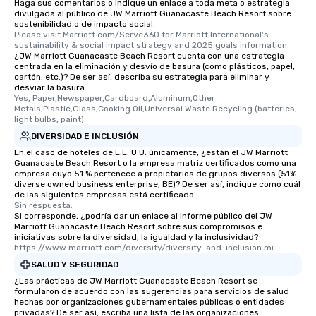
Haga sus comentarios o indique un enlace a toda meta o estrategia
divulgada al público de JW Marriott Guanacaste Beach Resort sobre
sostenibilidad o de impacto social.
Please visit Marriott.com/Serve360 for Marriott International's 
sustainability & social impact strategy and 2025 goals information.
¿JW Marriott Guanacaste Beach Resort cuenta con una estrategia
centrada en la eliminación y desvío de basura (como plásticos, papel,
cartón, etc.)? De ser así, describa su estrategia para eliminar y
desviar la basura.
Yes, Paper,Newspaper,Cardboard,Aluminum,Other 
Metals,Plastic,Glass,Cooking Oil,Universal Waste Recycling (batteries, 
light bulbs, paint)
DIVERSIDAD E INCLUSIÓN
En el caso de hoteles de E.E. U.U. únicamente, ¿están el JW Marriott
Guanacaste Beach Resort o la empresa matriz certificados como una
empresa cuyo 51 % pertenece a propietarios de grupos diversos (51%
diverse owned business enterprise, BE)? De ser así, indique como cuál
de las siguientes empresas está certificado.
Sin respuesta.
Si corresponde, ¿podría dar un enlace al informe público del JW
Marriott Guanacaste Beach Resort sobre sus compromisos e
iniciativas sobre la diversidad, la igualdad y la inclusividad?
https://www.marriott.com/diversity/diversity-and-inclusion.mi
SALUD Y SEGURIDAD
¿Las prácticas de JW Marriott Guanacaste Beach Resort se
formularon de acuerdo con las sugerencias para servicios de salud
hechas por organizaciones gubernamentales públicas o entidades
privadas? De ser así, escriba una lista de las organizaciones