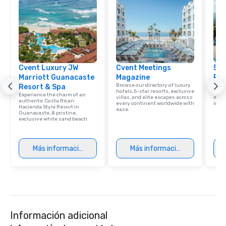
Cvent Luxury JW
Cvent Meetings
5 S
Marriott Guanacaste
Magazine
Res
Browse our directory of luxury
Disco
Resort & Spa
hotels, 5-star resorts, exclusive
hotel
Experience the charm of an
villas, and elite escapes across
meeti
authentic Costa Rican
every continent worldwide with
ince
Hacienda Style Resort in
ease.
Guanacaste, A pristine,
exclusive white sand beach.
Más información
Más información
Información adicional