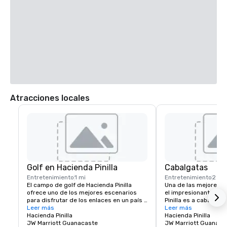
Atracciones locales
Golf en Hacienda Pinilla
Cabalgatas
Entretenimiento
1 mi
Entretenimiento
2 mi
El campo de golf de Hacienda Pinilla 
Una de las mejores m
ofrece uno de los mejores escenarios 
el impresionante pais
para disfrutar de los enlaces en un país 
Pinilla es a caballo. 
famoso por su tradición de golf. Creado 
Leer más
verdadera Costa Rica
Leer más
por el respetado arquitecto Mike Young, 
Hacienda Pinilla
kilómetros de sendero
Hacienda Pinilla
el diseño se ajusta con elegancia al flujo 
JW Marriott Guanacaste
campo, disfrutando de
JW Marriott Guanaca