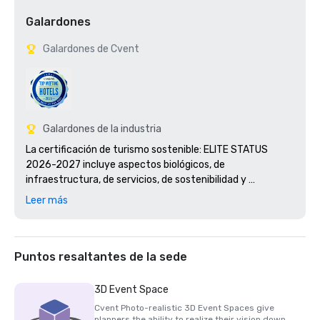
Galardones
Galardones de Cvent
Galardones de la industria
La certificación de turismo sostenible: ELITE STATUS 
2026-2027 incluye aspectos biológicos, de 
infraestructura, de servicios, de sostenibilidad y 
socioeconómicos. 

Leer más
•Certificación del programa de bandera azul para Mansita 
Beach — 2026-2027

World Travel Award 2025 Centroamérica

Puntos resaltantes de la sede
3D Event Space
Cvent Photo-realistic 3D Event Spaces give
planners the ability to realize their vision down