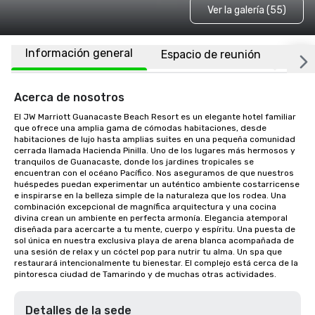
Ver la galería (55)
Información general
Espacio de reunión
Habi
Acerca de nosotros
El JW Marriott Guanacaste Beach Resort es un elegante hotel familiar 
que ofrece una amplia gama de cómodas habitaciones, desde 
habitaciones de lujo hasta amplias suites en una pequeña comunidad 
cerrada llamada Hacienda Pinilla. Uno de los lugares más hermosos y 
tranquilos de Guanacaste, donde los jardines tropicales se 
encuentran con el océano Pacífico. Nos aseguramos de que nuestros 
huéspedes puedan experimentar un auténtico ambiente costarricense 
e inspirarse en la belleza simple de la naturaleza que los rodea. Una 
combinación excepcional de magnífica arquitectura y una cocina 
divina crean un ambiente en perfecta armonía. Elegancia atemporal 
diseñada para acercarte a tu mente, cuerpo y espíritu. Una puesta de 
sol única en nuestra exclusiva playa de arena blanca acompañada de 
una sesión de relax y un cóctel pop para nutrir tu alma. Un spa que 
restaurará intencionalmente tu bienestar. El complejo está cerca de la 
pintoresca ciudad de Tamarindo y de muchas otras actividades.
Detalles de la sede