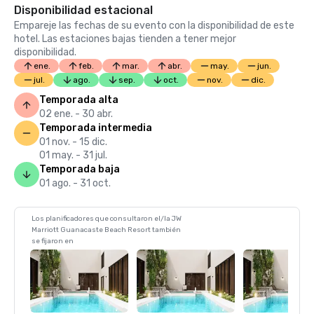
Disponibilidad estacional
Empareje las fechas de su evento con la disponibilidad de este
hotel. Las estaciones bajas tienden a tener mejor
disponibilidad.
ene.
feb.
mar.
abr.
may.
jun.
jul.
ago.
sep.
oct.
nov.
dic.
Temporada alta
02 ene. - 30 abr.
Temporada intermedia
01 nov. - 15 dic.
01 may. - 31 jul.
Temporada baja
01 ago. - 31 oct.
Los planificadores que consultaron el/la JW
Marriott Guanacaste Beach Resort también
se fijaron en