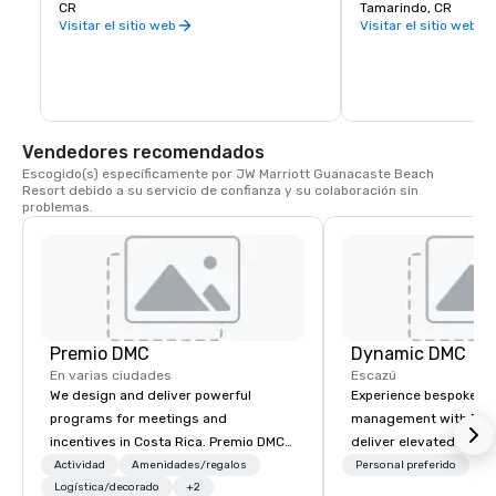
natural de la tierra, atravesando el 
CR
espectaculares playa
Tamarindo, CR
bosque tropical a lo largo de las orillas 
ganaderos, bosques y 
Visitar el sitio web
Visitar el sitio web
del Pacífico para proporcionar un fondo 
hábitats naturales de
de agua azul sin igual. Este campo par 
entusiastas de la equ
72, que puede jugar hasta 7.200 yardas, 
jinetes principiantes,
fue diseñado para mejorar el paisaje 
ofrecen una gama de 
natural de Hacienda Pinilla, brindando a 
adecuados para cualqu
los golfistas un lugar excepcional e 
experiencia de equita
impecablemente acondicionado para 
Vendedores recomendados
disfrutar de una ronda con familiares y 
Escogido(s) específicamente por JW Marriott Guanacaste Beach 
amigos.
Resort debido a su servicio de confianza y su colaboración sin 
problemas.
Premio DMC
Dynamic DMC
En varias ciudades
Escazú
We design and deliver powerful
Experience bespoke de
programs for meetings and
management with Dyn
incentives in Costa Rica. Premio DMC
deliver elevated corp
specializes in comprehensive
incentive programs tha
Actividad
Amenidades/regalos
Personal preferido
destination management services,
Logística/decorado
+2
amaze, and exceed exp