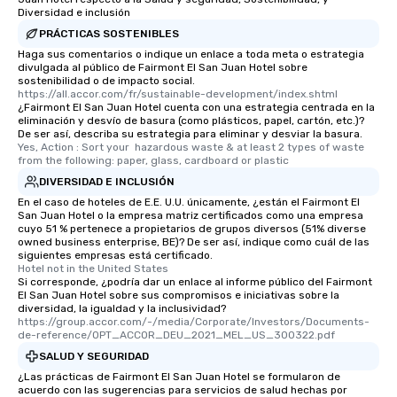
Diversidad e inclusión
PRÁCTICAS SOSTENIBLES
Haga sus comentarios o indique un enlace a toda meta o estrategia
divulgada al público de Fairmont El San Juan Hotel sobre
sostenibilidad o de impacto social.
https://all.accor.com/fr/sustainable-development/index.shtml
¿Fairmont El San Juan Hotel cuenta con una estrategia centrada en la
eliminación y desvío de basura (como plásticos, papel, cartón, etc.)?
De ser así, describa su estrategia para eliminar y desviar la basura.
Yes, Action : Sort your  hazardous waste & at least 2 types of waste 
from the following: paper, glass, cardboard or plastic
DIVERSIDAD E INCLUSIÓN
En el caso de hoteles de E.E. U.U. únicamente, ¿están el Fairmont El
San Juan Hotel o la empresa matriz certificados como una empresa
cuyo 51 % pertenece a propietarios de grupos diversos (51% diverse
owned business enterprise, BE)? De ser así, indique como cuál de las
siguientes empresas está certificado.
Hotel not in the United States
Si corresponde, ¿podría dar un enlace al informe público del Fairmont
El San Juan Hotel sobre sus compromisos e iniciativas sobre la
diversidad, la igualdad y la inclusividad?
https://group.accor.com/-/media/Corporate/Investors/Documents-
de-reference/OPT_ACCOR_DEU_2021_MEL_US_300322.pdf
SALUD Y SEGURIDAD
¿Las prácticas de Fairmont El San Juan Hotel se formularon de
acuerdo con las sugerencias para servicios de salud hechas por