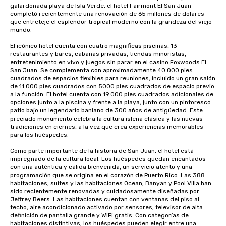
galardonada playa de Isla Verde, el hotel Fairmont El San Juan 
completó recientemente una renovación de 65 millones de dólares 
que entreteje el esplendor tropical moderno con la grandeza del viejo 
mundo. 

El icónico hotel cuenta con cuatro magníficas piscinas, 13 
restaurantes y bares, cabañas privadas, tiendas minoristas, 
entretenimiento en vivo y juegos sin parar en el casino Foxwoods El 
San Juan. Se complementa con aproximadamente 40 000 pies 
cuadrados de espacios flexibles para reuniones, incluido un gran salón 
de 11 000 pies cuadrados con 5000 pies cuadrados de espacio previo 
a la función. El hotel cuenta con 19.000 pies cuadrados adicionales de 
opciones junto a la piscina y frente a la playa, junto con un pintoresco 
patio bajo un legendario baniano de 300 años de antigüedad. Este 
preciado monumento celebra la cultura isleña clásica y las nuevas 
tradiciones en ciernes, a la vez que crea experiencias memorables 
para los huéspedes.

Como parte importante de la historia de San Juan, el hotel está 
impregnado de la cultura local. Los huéspedes quedan encantados 
con una auténtica y cálida bienvenida, un servicio atento y una 
programación que se origina en el corazón de Puerto Rico. Las 388 
habitaciones, suites y las habitaciones Ocean, Banyan y Pool Villa han 
sido recientemente renovadas y cuidadosamente diseñadas por 
Jeffrey Beers. Las habitaciones cuentan con ventanas del piso al 
techo, aire acondicionado activado por sensores, televisor de alta 
definición de pantalla grande y WiFi gratis. Con categorías de 
habitaciones distintivas, los huéspedes pueden elegir entre una 