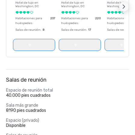
Hotel de lujo en
Hotel de lujo en
Hotel de lujo en
Washington
, DC
Washington
, DC
Washington
, DC
Habitaciones para
237
Habitaciones para
220
Habitaciones para
huéspedes
:
huéspedes
:
huéspedes
:
Salas de reunión
:
8
Salas de reunión
:
17
Salas de reunión
:
Salas de reunión
Espacio de reunión total
40.000 pies cuadrados
Sala más grande
8190 pies cuadrados
Espacio (privado)
Disponible