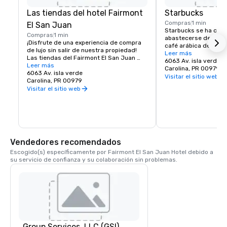
Las tiendas del hotel Fairmont
Starbucks
Compras
1 min
El San Juan
Starbucks se ha com
Compras
1 min
abastecerse de forma 
¡Disfrute de una experiencia de compra 
café arábica de la más
de lujo sin salir de nuestra propiedad! 
actualidad, con tiend
Leer más
Las tiendas del Fairmont El San Juan 
mundo, la empresa es 
6063 Av. isla verde
Hotel ofrecen una exclusiva galería de 
Leer más
tostadora y minorista
Carolina, PR 00979
compras en el lugar con la moda icónica 
6063 Av. isla verde
especiales. A través
Visitar el sitio web
de la isla, deliciosa comida, servicios de 
Carolina, PR 00979
inquebrantable con la 
bienestar y más.
Visitar el sitio web
valores, busca hacer r
experiencia inigualab
para todos sus client
Puerto Rico, la reape
en el Fairmont Hotel 
trigésima tienda de la
de seguir cumpliendo
Vendedores recomendados
inspirar y fomentar el
Escogido(s) específicamente por Fairmont El San Juan Hotel debido a 
una persona, una taza
su servicio de confianza y su colaboración sin problemas.
la vez.
Group Services, LLC (GSI)