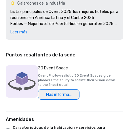
Galardones de la industria
Listas principales de Cvent 2025: los mejores hoteles para 
reuniones en América Latina y el Caribe 2025

Forbes — Mejor hotel de Puerto Rico en general en 2025 
Condé Nast Traveler 2025 Readers' Choice Awards — 
Leer más
Hotel #2 en el Caribe y Centroamérica

Travel + Leisure World's Best Awards 2025 — Resort #3 en 
Puerto Rico

WedingPro de Wedding Wire - Premio Couple's Choice 2026

Puntos resaltantes de la sede
U.S. News & World Report: los mejores resorts en Puerto 
3D Event Space
Cvent Photo-realistic 3D Event Spaces give
planners the ability to realize their vision down
to the finest detail.
Más información
Amenidades
Características de la habitación y servicios para