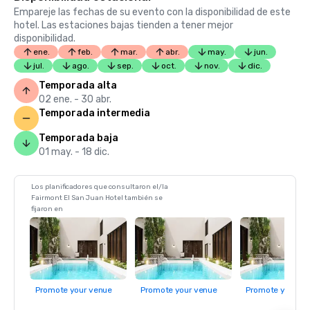
Empareje las fechas de su evento con la disponibilidad de este
hotel. Las estaciones bajas tienden a tener mejor
disponibilidad.
ene.
feb.
mar.
abr.
may.
jun.
jul.
ago.
sep.
oct.
nov.
dic.
Temporada alta
02 ene. - 30 abr.
Temporada intermedia
Temporada baja
01 may. - 18 dic.
Los planificadores que consultaron el/la
Fairmont El San Juan Hotel también se
fijaron en
Promote your venue
Promote your venue
Promote your ve