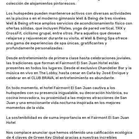
colección de alojamientos pintorescos. 

Los huéspedes pueden mantenerse activos con diversas actividades 
en la piscina o en el moderno gimnasio Well & Being de tres niveles. 
Well & Being ofrece amplios servicios de acondicionamiento físico con 
ofertas sólidas, que incluyen Pilates, yoga de pared vertical, TRX y 
CrossFit, ciclismo grupal, entre otros. Para aquellos que desean 
relajarse y rejuvenecer durante su visita, el Well & Being Spa ofrece 
una gama de experiencias de spa únicas, gratificantes y 
profundamente personalizadas.

Desde entretenimiento de primera clase hasta celebraciones joviales, 
las tradiciones que forman el Fairmont El San Juan Hotel están 
presentes en todos los lugares. Desde el exclusivo Chandelier Bar y la 
música en vivo en The Lobby, hasta cenar en Caña by José Enrique y 
celebrar en el CLUB BRAVA, el entretenimiento es abundante. 

En todo momento, el hotel Fairmont El San Juan cautiva a los 
huéspedes con su presencia inigualable, su decoración histórica, su 
cocina innovadora, su proximidad a las mejores atracciones de San 
Juan y una emocionante vida nocturna inspirada en los mejores 
momentos de la vida.

La sostenibilidad es de suma importancia en el Fairmont El San Juan 
Hotel

Nos complace anunciar que hemos obtenido una calificación ecológica 
de 4 claves de Green Key Global gracias a nuestras increíbles 