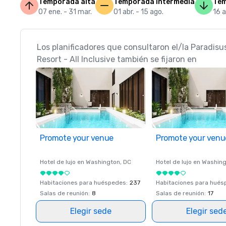
Temporada alta
Temporada intermedia
Tem
07 ene. - 31 mar.
01 abr. - 15 ago.
16 a
Los planificadores que consultaron el/la Paradisu
Resort - All Inclusive también se fijaron en
Promote your venue
Promote your venu
Hotel de lujo en
Washington
, DC
Hotel de lujo en
Washing
Habitaciones para huéspedes
:
237
Habitaciones para hué
Salas de reunión
:
8
Salas de reunión
:
17
Elegir sede
Elegir sed