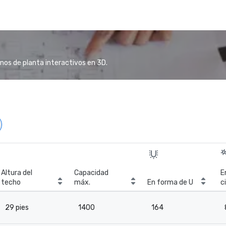
anos de planta interactivos en 3D.
Altura del
Capacidad
E
techo
máx.
En forma de U
c
29 pies
1400
164