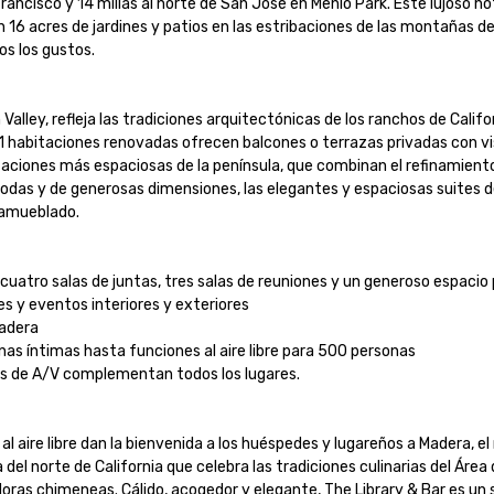
ancisco y 14 millas al norte de San José en Menlo Park. Este lujoso hote
 16 acres de jardines y patios en las estribaciones de las montañas de
los gustos.

n Valley, refleja las tradiciones arquitectónicas de los ranchos de Cali
21 habitaciones renovadas ofrecen balcones o terrazas privadas con vis
itaciones más espaciosas de la península, que combinan el refinamient
y de generosas dimensiones, las elegantes y espaciosas suites del h
mueblado.

cuatro salas de juntas, tres salas de reuniones y un generoso espacio par
s y eventos interiores y exteriores

dera

as íntimas hasta funciones al aire libre para 500 personas

os de A/V complementan todos los lugares.

 aire libre dan la bienvenida a los huéspedes y lugareños a Madera, el 
el norte de California que celebra las tradiciones culinarias del Área d
as chimeneas. Cálido, acogedor y elegante, The Library & Bar es un so