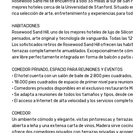
Rosewood Sand Hill se encuentra a solo 35 millas al sur de San Fr
mejores hoteles cerca de la Universidad de Stanford. Situado en
rica selección de arte, entretenimiento y experiencias para todos 
HABITACIONES

Rosewood Sand Hill, uno de los mejores hoteles de lujo de Silico
pensados, arte original y tecnología de vanguardia. Todas las 1
Los sofisticados retiros de Rosewood Sand Hill ofrecen las hab
terrazas completamente amueblados. Excepcionalmente cómodas 
aire libre perfectamente integrada en forma de balcón o patio a
COMEDOR PRIVADO, ESPACIO PARA REUNIONES Y EVENTOS

· El hotel cuenta con un salón de baile de 2.800 pies cuadrados, 
· 18.000 pies cuadrados de espacio de primer nivel para reunione
· Comedores privados disponibles en el exclusivo restaurante Ma
· Se adapta a reuniones de todos los tamaños y tipos, desde cen
· El acceso a Internet de alta velocidad y los servicios complet
COMEDOR

Un ambiente cómodo y elegante, vistas pintorescas y terrazas al
abierta a leña y una extensa carta de vinos, Madera sirve cocina d
ofrece dos comedores privados con terrazas privadas y acogedor