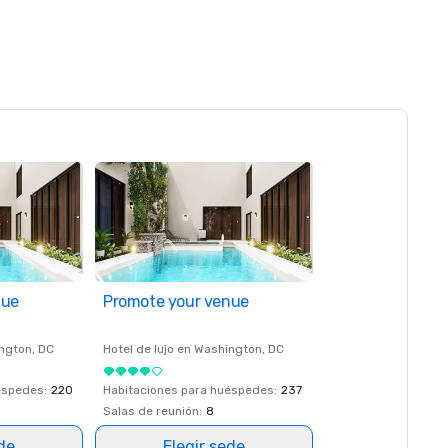
nue
Promote your venue
ngton
, DC
Hotel de lujo en
Washington
, DC
éspedes
:
220
Habitaciones para huéspedes
:
237
Salas de reunión
:
8
ede
Elegir sede