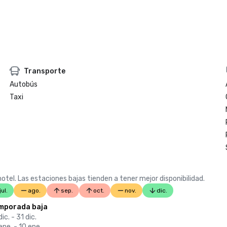
Transporte
Autobús
Taxi
otel. Las estaciones bajas tienden a tener mejor disponibilidad.
jul.
ago.
sep.
oct.
nov.
dic.
mporada baja
dic. - 31 dic.
ene. - 10 ene.