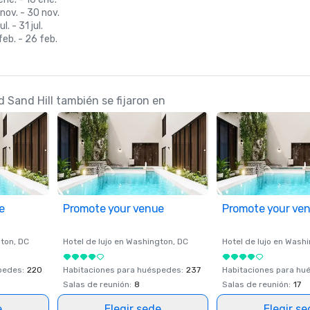
nov. - 30 nov.
ul. - 31 jul.
feb. - 26 feb.
 Sand Hill también se fijaron en
e
Promote your venue
Promote your ve
ton
, DC
Hotel de lujo en
Washington
, DC
Hotel de lujo en
Washi
spedes
:
220
Habitaciones para huéspedes
:
237
Habitaciones para hu
Salas de reunión
:
8
Salas de reunión
:
17
e
Elegir sede
Elegir s