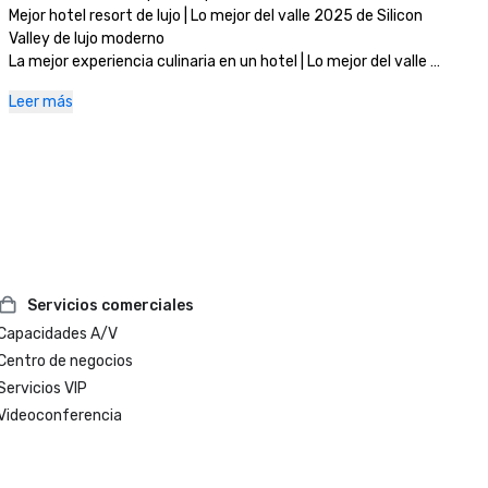
Mejor hotel resort de lujo | Lo mejor del valle 2025 de Silicon 
Valley de lujo moderno

La mejor experiencia culinaria en un hotel | Lo mejor del valle 
2025 de Silicon Valley de lujo moderno

Leer más
Mejor spa de día | Lo mejor del valle 2025 de Silicon Valley de 
lujo moderno
Servicios comerciales
Capacidades A/V
Centro de negocios
Servicios VIP
Videoconferencia