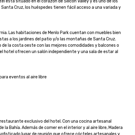
l está situado en el corazón de Silicon Valley y es uno de los 
 Santa Cruz, los huéspedes tienen fácil acceso a una variada y 
fornia. Las habitaciones de Menlo Park cuentan con muebles bien 
tas a los jardines del patio y/o las montañas de Santa Cruz. 
o de la costa oeste con las mejores comodidades y balcones o 
otel ofrecen un salón independiente y una sala de estar al 
a eventos al aire libre

restaurante exclusivo del hotel. Con una cocina artesanal 
e la Bahía. Además de comer en el interior y al aire libre, Madera 
fisticado lugar de reunión que ofrece cócteles artesanales y 