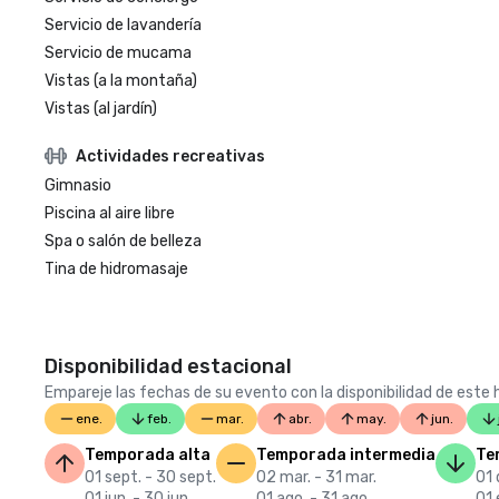
Servicio de lavandería
Servicio de mucama
Vistas (a la montaña)
Vistas (al jardín)
Actividades recreativas
Gimnasio
Piscina al aire libre
Spa o salón de belleza
Tina de hidromasaje
Disponibilidad estacional
Empareje las fechas de su evento con la disponibilidad de este h
ene.
feb.
mar.
abr.
may.
jun.
Temporada alta
Temporada intermedia
Te
01 sept. - 30 sept.
02 mar. - 31 mar.
01 
01 jun. - 30 jun.
01 ago. - 31 ago.
01 