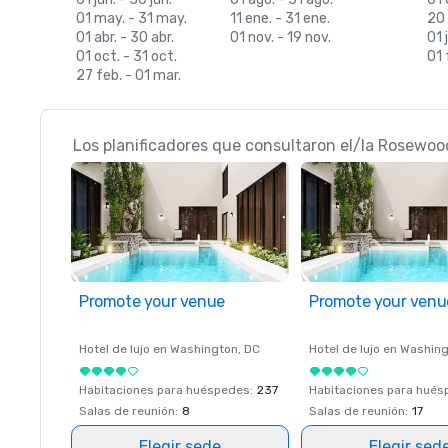
01 may. - 31 may.
11 ene. - 31 ene.
20 
01 abr. - 30 abr.
01 nov. - 19 nov.
01 j
01 oct. - 31 oct.
01 
27 feb. - 01 mar.
Los planificadores que consultaron el/la Rosewood
Promote your venue
Promote your venu
Hotel de lujo en
Washington
, DC
Hotel de lujo en
Washing
Habitaciones para huéspedes
:
237
Habitaciones para hué
Salas de reunión
:
8
Salas de reunión
:
17
Elegir sede
Elegir sed