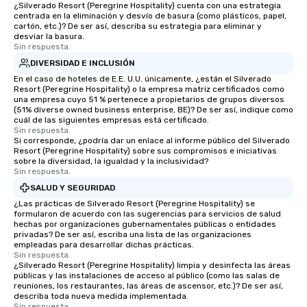
¿Silverado Resort (Peregrine Hospitality) cuenta con una estrategia
centrada en la eliminación y desvío de basura (como plásticos, papel,
cartón, etc.)? De ser así, describa su estrategia para eliminar y
desviar la basura.
Sin respuesta.
DIVERSIDAD E INCLUSIÓN
En el caso de hoteles de E.E. U.U. únicamente, ¿están el Silverado
Resort (Peregrine Hospitality) o la empresa matriz certificados como
una empresa cuyo 51 % pertenece a propietarios de grupos diversos
(51% diverse owned business enterprise, BE)? De ser así, indique como
cuál de las siguientes empresas está certificado.
Sin respuesta.
Si corresponde, ¿podría dar un enlace al informe público del Silverado
Resort (Peregrine Hospitality) sobre sus compromisos e iniciativas
sobre la diversidad, la igualdad y la inclusividad?
Sin respuesta.
SALUD Y SEGURIDAD
¿Las prácticas de Silverado Resort (Peregrine Hospitality) se
formularon de acuerdo con las sugerencias para servicios de salud
hechas por organizaciones gubernamentales públicas o entidades
privadas? De ser así, escriba una lista de las organizaciones
empleadas para desarrollar dichas prácticas.
Sin respuesta.
¿Silverado Resort (Peregrine Hospitality) limpia y desinfecta las áreas
públicas y las instalaciones de acceso al público (como las salas de
reuniones, los restaurantes, las áreas de ascensor, etc.)? De ser así,
describa toda nueva medida implementada.
Sin respuesta.