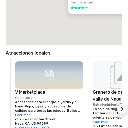
Centro vacacional
4 de 5
Atracciones locales
V Marketplace
Granero de degu
Compras
9 mi
valle de Napa
Accesorios para el hogar, el jardín y el 
Entretenimiento
3 mi
baño. Ropa, joyas y accesorios de 
La sala de degustaci
calidad para todas las edades. Bellas 
familiar de Bill Hill en
artes, comida gourmet, chocolates, 
Leer más
orientales de Napa.

vinos y degustación de vinos. Regalos 
6525 Washington Street
Visítenos para probar
Leer más
románticos y objetos de colección del 
Napa, CA, US 94599
Solum, Expression 38
1021 Atlas Peak Road
valle de Napa y de todo el mundo, que 
Visitar el sitio web