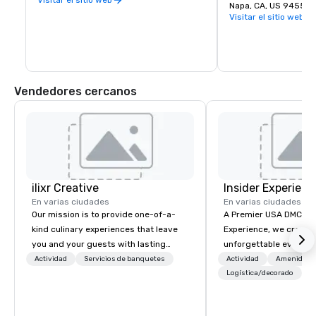
Napa, CA, US 94559
complementan una deliciosa variedad de 
Visitar el sitio web
restaurantes de Wine Country.
Vendedores cercanos
ilixr Creative
Insider Experienc
En varias ciudades
En varias ciudades
Our mission is to provide one-of-a-
A Premier USA DMC Partner At 
kind culinary experiences that leave
Experience, we create
you and your guests with lasting
unforgettable events w
memories and satiated palates. Every
access to premium ve
Actividad
Servicios de banquetes
Actividad
Amenidade
detail is meticulously thought out, and
class entertainment, a
Logística/decorado
+
our commitment to hospitality, with
experiences. With over
over 40 years of experience working
expertise, we handle e