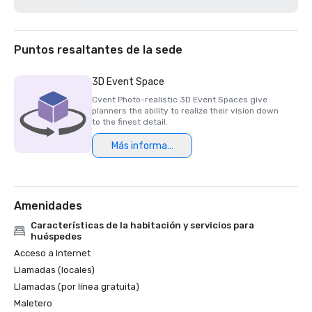
Los 200 mejores campos de golf de resort de la Semana 
del Golf 2021

Mejor hotel/resort de 2020 - Napa Valley Life Magazine

Premio Travellers' Choice 2020 - Tripadvisor

Puntos resaltantes de la sede
Mejor spa de día de 2020 - Revista Napa Valley Life 

Katie Dellich, profesional del año de la USPTA NorCal 2020

3D Event Space
Certificado de excelencia de TripAdvisor 2018 y 2019

Cvent Photo-realistic 3D Event Spaces give
Premio Readers' Choice 2018 y 2019 - Condé Nast 
planners the ability to realize their vision down
Traveler

to the finest detail.
Premios Platinum Choice 2016 y 2017: Reuniones 
Más información
inteligentes

Lo mejor de los resorts de 2017: Meetings Today 

El mejor resort del norte de California en 2016: Condé Nast 
Amenidades
Características de la habitación y servicios para
huéspedes
Acceso a Internet
Llamadas (locales)
Llamadas (por línea gratuita)
Maletero