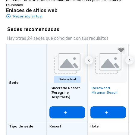
de temporada de 5000 pies cuadrados para recepciones, cenas y 
reuniones.
Enlaces de sitios web
Recorrido virtual
Sedes recomendadas
Hay otras 24 sedes que coinciden con sus requisitos
Sede actual
Sede
Silverado Resort
Rosewood
Removed from
(Peregrine
Miramar Beach
favorites
Hospitality)
Tipo de sede
Resort
Hotel