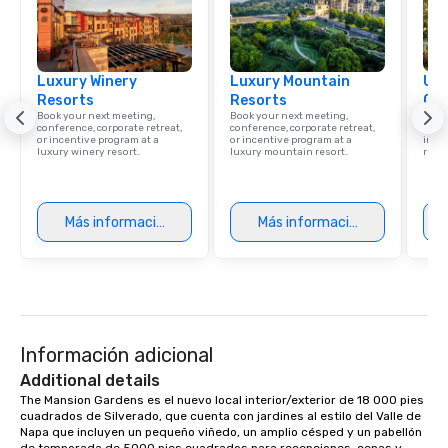
Luxury Winery
Luxury Mountain
Uni
Resorts
Resorts
Ca
Book your next meeting,
Book your next meeting,
Find 
conference, corporate retreat,
conference, corporate retreat,
resor
or incentive program at a
or incentive program at a
ince
luxury winery resort.
luxury mountain resort.
retre
Más información
Más información
Información adicional
Additional details
The Mansion Gardens es el nuevo local interior/exterior de 18 000 pies 
cuadrados de Silverado, que cuenta con jardines al estilo del Valle de 
Napa que incluyen un pequeño viñedo, un amplio césped y un pabellón 