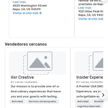
familiar de Bill Hill en
artes, comida gourmet, chocolates, 
Leer más
orientales de Napa.

vinos y degustación de vinos. Regalos 
6525 Washington Street
Visítenos para probar
Leer más
románticos y objetos de colección del 
Napa, CA, US 94599
Solum, Expression 38
1021 Atlas Peak Road
valle de Napa y de todo el mundo, que 
Visitar el sitio web
Napa, CA, US 94559
complementan una deliciosa variedad de 
Visitar el sitio web
restaurantes de Wine Country.
Vendedores cercanos
ilixr Creative
Insider Experienc
En varias ciudades
En varias ciudades
Our mission is to provide one-of-a-
A Premier USA DMC Partner At 
kind culinary experiences that leave
Experience, we create
you and your guests with lasting
unforgettable events w
memories and satiated palates. Every
access to premium ve
Actividad
Servicios de banquetes
Actividad
Amenidade
detail is meticulously thought out, and
class entertainment, a
Logística/decorado
+