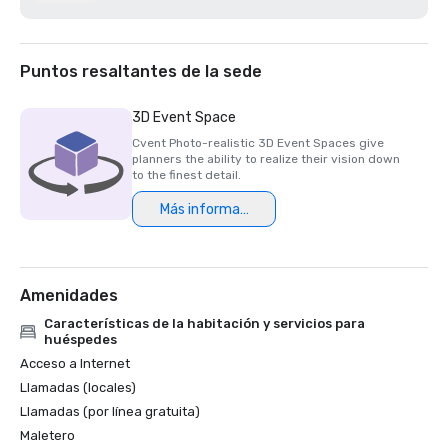
Los 200 mejores campos de golf de resort de la Semana 
del Golf 2021

Mejor hotel/resort de 2020 - Napa Valley Life Magazine

Premio Travellers' Choice 2020 - Tripadvisor

Puntos resaltantes de la sede
Mejor spa de día de 2020 - Revista Napa Valley Life 

Katie Dellich, profesional del año de la USPTA NorCal 2020

3D Event Space
Certificado de excelencia de TripAdvisor 2018 y 2019

Cvent Photo-realistic 3D Event Spaces give
Premio Readers' Choice 2018 y 2019 - Condé Nast 
planners the ability to realize their vision down
Traveler

to the finest detail.
Premios Platinum Choice 2016 y 2017: Reuniones 
Más información
inteligentes

Lo mejor de los resorts de 2017: Meetings Today 

El mejor resort del norte de California en 2016: Condé Nast 
Amenidades
Características de la habitación y servicios para
huéspedes
Acceso a Internet
Llamadas (locales)
Llamadas (por línea gratuita)
Maletero