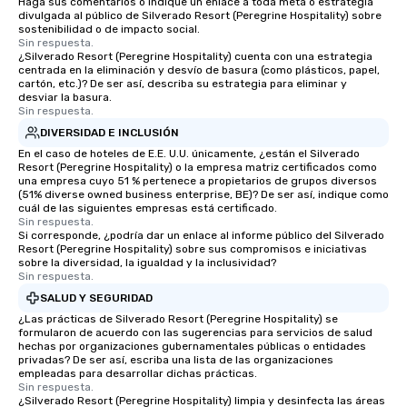
Haga sus comentarios o indique un enlace a toda meta o estrategia
divulgada al público de Silverado Resort (Peregrine Hospitality) sobre
sostenibilidad o de impacto social.
Sin respuesta.
¿Silverado Resort (Peregrine Hospitality) cuenta con una estrategia
centrada en la eliminación y desvío de basura (como plásticos, papel,
cartón, etc.)? De ser así, describa su estrategia para eliminar y
desviar la basura.
Sin respuesta.
DIVERSIDAD E INCLUSIÓN
En el caso de hoteles de E.E. U.U. únicamente, ¿están el Silverado
Resort (Peregrine Hospitality) o la empresa matriz certificados como
una empresa cuyo 51 % pertenece a propietarios de grupos diversos
(51% diverse owned business enterprise, BE)? De ser así, indique como
cuál de las siguientes empresas está certificado.
Sin respuesta.
Si corresponde, ¿podría dar un enlace al informe público del Silverado
Resort (Peregrine Hospitality) sobre sus compromisos e iniciativas
sobre la diversidad, la igualdad y la inclusividad?
Sin respuesta.
SALUD Y SEGURIDAD
¿Las prácticas de Silverado Resort (Peregrine Hospitality) se
formularon de acuerdo con las sugerencias para servicios de salud
hechas por organizaciones gubernamentales públicas o entidades
privadas? De ser así, escriba una lista de las organizaciones
empleadas para desarrollar dichas prácticas.
Sin respuesta.
¿Silverado Resort (Peregrine Hospitality) limpia y desinfecta las áreas