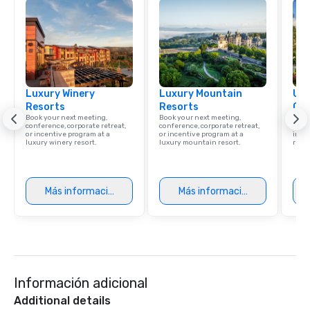
Luxury Winery
Luxury Mountain
Uni
Resorts
Resorts
Ca
Book your next meeting,
Book your next meeting,
Find 
conference, corporate retreat,
conference, corporate retreat,
resor
or incentive program at a
or incentive program at a
ince
luxury winery resort.
luxury mountain resort.
retre
Más información
Más información
Información adicional
Additional details