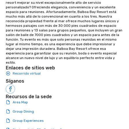
resort mejorar su nivel excepcionalmente alto de servicio 
Bespoke Curation: From solo "Noir"
personalizado? Ofreciendo elegancia, conveniencia y un excelente 
pianists to full "Big Band" Pop Nouveau
espacio para reuniones. Afortunadamente, Balboa Bay Resort está 
orchestras. Versatile Repertoire: A
mucho más allá de lo convencional en cuanto a los tres. Nuestra 
reconocida propiedad frente al mar ofrece muchos lugares únicos y 
library of hundreds of modern hits
hermosos paisajes con más de 30 000 pies cuadrados de espacio 
rearranged with syncopation, swing,
para reuniones y 13 salas para grupos pequeños, que incluyen un gran 
and soul. ► Visual Sophistication: Our
salón de baile de 7000 pies cuadrados y un espacio para antes de la 
función. Tu evento es más que solo personas reunidas en el mismo 
performers reflect the "Nouveau"
lugar al mismo tiempo, es una experiencia que debe impresionar y 
aesthetic—classic elegance with a
dejar una impresión duradera. Balboa Bay Resort ofrece esa 
modern edge. By choosing Pop
experiencia para garantizar que su reunión, boda o evento especial 
alcance un nuevo nivel de lujo y un equilibrio perfecto entre vida y 
Nouveau Jazz, you aren't just booking
estilo.
a band; you are securing an
Enlaces de sitios web
immersive experience. We specialize
Recorrido virtual
in that "golden hour" energy—where
Síganos
the music is sophisticated enough for
cocktails and conversation, yet
infectious enough to keep guests
Recursos de la sede
engaged and energized throughout
Area Map
the night. ► Pop Nouveau has
Group Dining
decades of experience performing at
weddings all over the planet! We are
Group Experiences
ready to provide you with the perfect