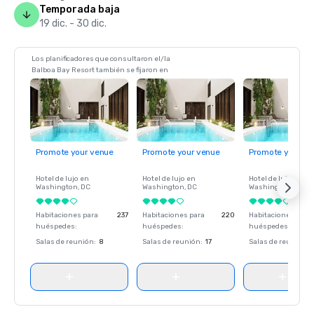
Temporada baja
19 dic. - 30 dic.
Los planificadores que consultaron el/la
Balboa Bay Resort también se fijaron en
Promote your venue
Promote your venue
Promote your ve
Hotel de lujo en
Hotel de lujo en
Hotel de lujo en
Washington
, DC
Washington
, DC
Washington
, DC
Habitaciones para
237
Habitaciones para
220
Habitaciones para
huéspedes
:
huéspedes
:
huéspedes
:
Salas de reunión
:
8
Salas de reunión
:
17
Salas de reunión
: