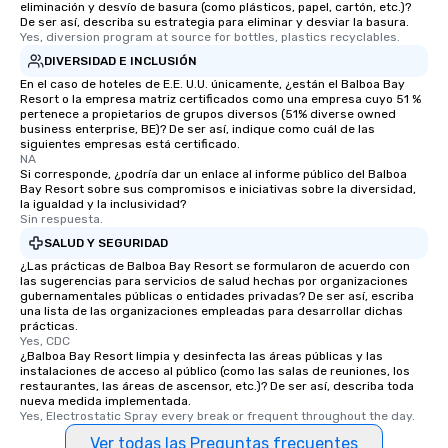
eliminación y desvío de basura (como plásticos, papel, cartón, etc.)?
De ser así, describa su estrategia para eliminar y desviar la basura.
Yes, diversion program at source for bottles, plastics recyclables.
DIVERSIDAD E INCLUSIÓN
En el caso de hoteles de E.E. U.U. únicamente, ¿están el Balboa Bay
Resort o la empresa matriz certificados como una empresa cuyo 51 %
pertenece a propietarios de grupos diversos (51% diverse owned
business enterprise, BE)? De ser así, indique como cuál de las
siguientes empresas está certificado.
NA
Si corresponde, ¿podría dar un enlace al informe público del Balboa
Bay Resort sobre sus compromisos e iniciativas sobre la diversidad,
la igualdad y la inclusividad?
Sin respuesta.
SALUD Y SEGURIDAD
¿Las prácticas de Balboa Bay Resort se formularon de acuerdo con
las sugerencias para servicios de salud hechas por organizaciones
gubernamentales públicas o entidades privadas? De ser así, escriba
una lista de las organizaciones empleadas para desarrollar dichas
prácticas.
Yes, CDC
¿Balboa Bay Resort limpia y desinfecta las áreas públicas y las
instalaciones de acceso al público (como las salas de reuniones, los
restaurantes, las áreas de ascensor, etc.)? De ser así, describa toda
nueva medida implementada.
Yes, Electrostatic Spray every break or frequent throughout the day.
Ver todas las Preguntas frecuentes